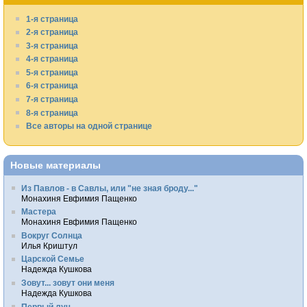
1-я страница
2-я страница
3-я страница
4-я страница
5-я страница
6-я страница
7-я страница
8-я страница
Все авторы на одной странице
Новые материалы
Из Павлов - в Савлы, или "не зная броду..."
Монахиня Евфимия Пащенко
Мастера
Монахиня Евфимия Пащенко
Вокруг Солнца
Илья Криштул
Царской Семье
Надежда Кушкова
Зовут... зовут они меня
Надежда Кушкова
Первый луч