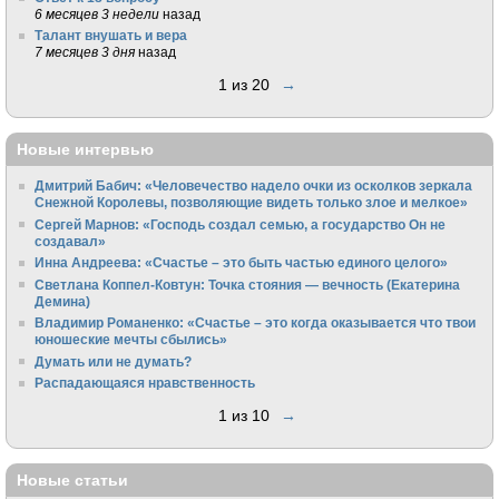
6 месяцев 3 недели
назад
Талант внушать и вера
7 месяцев 3 дня
назад
1 из 20
→
Новые интервью
Дмитрий Бабич: «Человечество надело очки из осколков зеркала
Снежной Королевы, позволяющие видеть только злое и мелкое»
Сергей Марнов: «Господь создал семью, а государство Он не
создавал»
Инна Андреева: «Счастье – это быть частью единого целого»
Светлана Коппел-Ковтун: Точка стояния — вечность (Екатерина
Демина)
Владимир Романенко: «Счастье – это когда оказывается что твои
юношеские мечты сбылись»
Думать или не думать?
Распадающаяся нравственность
1 из 10
→
Новые статьи