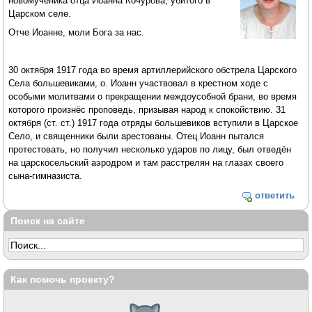
новомученика отца Иоанна Кочурова, убитого в
Царском селе.
Отче Иоанне, моли Бога за нас.
30 октября 1917 года во время артиллерийского обстрела Царского
Села большевиками, о. Иоанн участвовал в крестном ходе с
особыми молитвами о прекращении междоусобной брани, во время
которого произнёс проповедь, призывая народ к спокойствию. 31
октября (ст. ст.) 1917 года отряды большевиков вступили в Царское
Село, и священники были арестованы. Отец Иоанн пытался
протестовать, но получил несколько ударов по лицу, был отведён
на царскосельский аэродром и там расстрелян на глазах своего
сына-гимназиста.
ответить
Поиск на сайте
Как помочь проекту?