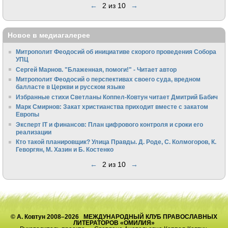
←
2 из 10
→
Новое в медиагалерее
Митрополит Феодосий об инициативе скорого проведения Собора
УПЦ
Сергей Марнов. "Блаженная, помоги!" - Читает автор
Митрополит Феодосий о перспективах своего суда, вредном
балласте в Церкви и русском языке
Избранные стихи Светланы Коппел-Ковтун читает Дмитрий Бабич
Марк Смирнов: Закат христианства приходит вместе с закатом
Европы
Эксперт IT и финансов: План цифрового контроля и сроки его
реализации
Кто такой планировщик? Улица Правды. Д. Роде, С. Колмогоров, К.
Геворгян, М. Хазин и Б. Костенко
←
2 из 10
→
© А. Ковтун 2008–2026 МЕЖДУНАРОДНЫЙ КЛУБ ПРАВОСЛАВНЫХ
ЛИТЕРАТОРОВ «ОМИЛИЯ»