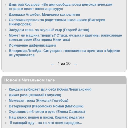
Дмитрий Косырев: «Во имя свободы всем демократическим
странам велят ввести цензуру»
Джорджо Агамбен. Медицина как религия
Силовики пришли за родителями школьников (Виктория
Никифорова)
Забудем казнь за вкусный сыр (Георгий Зотов)
Может ли машина творить? Стихи, музыка и картины, написанные
компьютером (Екатерина Никитина)
Искушение цифровизацией
Владимир Легойда: Ситуация с гонениями на христиан в Африке
не улучшается
←
4 из 10
→
Новое в Читальном зале
Каждый выбирает для себя (Юрий Левитанский)
Дикая роза (Николай Голубош)
Межевая тропа (Николай Голубош)
Ветеринария (Иеромонах Роман (Матюшин)
Художник с яблоком в руке (Елена Самкова)
Наш класс пошёл в поход. Кошмар педагога
Я санкций жду – за то, что всем народом...