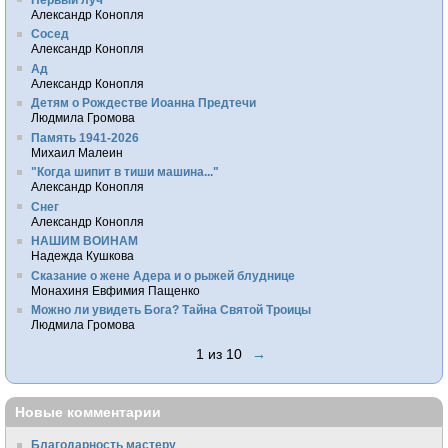
Александр Конопля
Сосед
Александр Конопля
Ад
Александр Конопля
Детям о Рождестве Иоанна Предтечи
Людмила Громова
Память 1941-2026
Михаил Малеин
"Когда шипит в тиши машина..."
Александр Конопля
Снег
Александр Конопля
НАШИМ ВОИНАМ
Надежда Кушкова
Сказание о жене Адера и о рыжей блуднице
Монахиня Евфимия Пащенко
Можно ли увидеть Бога? Тайна Святой Троицы
Людмила Громова
1 из 10
→
Новые комментарии
Благодарность мастеру