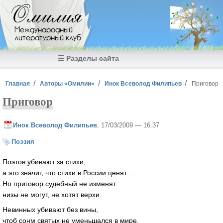
Перейти к основному содержанию
Омилия
Международный
литературный клуб
☰ Разделы сайта
Вы здесь
Главная
Авторы «Омилии»
Инок Всеволод Филипьев
Приговор
Приговор
Инок Всеволод Филипьев
, 17/03/2009 — 16:37
Поэзия
Поэтов убивают за стихи,
а это значит, что стихи в России ценят…
Но приговор судебный не изменят:
низы не могут, не хотят верхи.
Невинных убивают без вины,
чтоб сонм святых не уменьшался в мире,