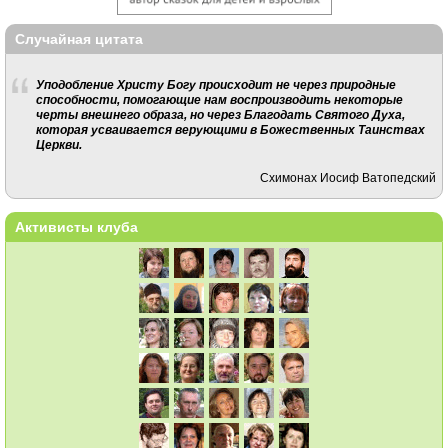
Случайная цитата
Уподобление Христу Бо­гу происходит не через при­родные
способности, помо­гающие нам воспроизводить некоторые
черты внешнего образа, но через Благодать Святого Духа,
которая усваи­вается верующими в Божест­венных Таинствах
Церкви.
Схимонах Иосиф Ватопедский
Активисты клуба