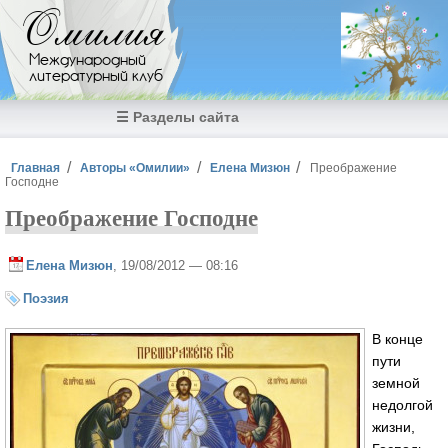
Перейти к основному содержанию
Омилия
Международный
литературный клуб
☰ Разделы сайта
Вы здесь
Главная
Авторы «Омилии»
Елена Мизюн
Преображение
Господне
Преображение Господне
Елена Мизюн
, 19/08/2012 — 08:16
Поэзия
В конце
пути
земной
недолгой
жизни,