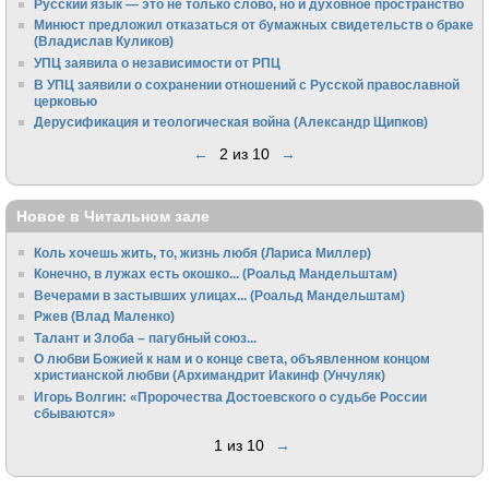
Русский язык — это не только слово, но и духовное пространство
Минюст предложил отказаться от бумажных свидетельств о браке
(Владислав Куликов)
УПЦ заявила о независимости от РПЦ
В УПЦ заявили о сохранении отношений с Русской православной
церковью
Дерусификация и теологическая война (Александр Щипков)
←
2 из 10
→
Новое в Читальном зале
Коль хочешь жить, то, жизнь любя (Лариса Миллер)
Конечно, в лужах есть окошко... (Роальд Мандельштам)
Вечерами в застывших улицах... (Роальд Мандельштам)
Ржев (Влад Маленко)
Талант и Злоба – пагубный союз...
О любви Божией к нам и о конце света, объявленном концом
христианской любви (Архимандрит Иакинф (Унчуляк)
Игорь Волгин: «Пророчества Достоевского о судьбе России
сбываются»
1 из 10
→