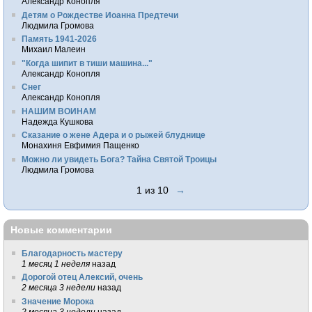
Александр Конопля
Детям о Рождестве Иоанна Предтечи
Людмила Громова
Память 1941-2026
Михаил Малеин
"Когда шипит в тиши машина..."
Александр Конопля
Снег
Александр Конопля
НАШИМ ВОИНАМ
Надежда Кушкова
Сказание о жене Адера и о рыжей блуднице
Монахиня Евфимия Пащенко
Можно ли увидеть Бога? Тайна Святой Троицы
Людмила Громова
1 из 10
→
Новые комментарии
Благодарность мастеру
1 месяц 1 неделя
назад
Дорогой отец Алексий, очень
2 месяца 3 недели
назад
Значение Морока
2 месяца 3 недели
назад