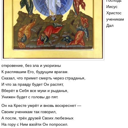
Господь
Иисус
Христос
ученикам
Дал
откровение, без зла и укоризны
К распявшим Его, будущим врагам.
Сказал, что примет смерть через страданья,
И что за правду будет Он распят,
Вберёт в Себя все муки и рыданья,
Унижен будет с головы до пят.
Он на Кресте умрёт и вновь воскреснет —
Своим ученикам так говорил,
А после, трёх друзей Своих любезных
На гору с Ним взойти Он попросил.