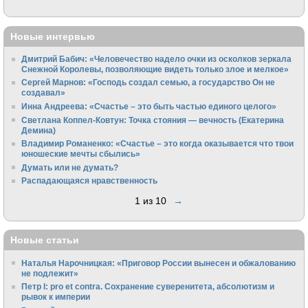
Новые интервью
Дмитрий Бабич: «Человечество надело очки из осколков зеркала
Снежной Королевы, позволяющие видеть только злое и мелкое»
Сергей Марнов: «Господь создал семью, а государство Он не
создавал»
Инна Андреева: «Счастье – это быть частью единого целого»
Светлана Коппел-Ковтун: Точка стояния — вечность (Екатерина
Демина)
Владимир Романенко: «Счастье – это когда оказывается что твои
юношеские мечты сбылись»
Думать или не думать?
Распадающаяся нравственность
1 из 10
→
Новые статьи
Наталья Нарочницкая: «Приговор России вынесен и обжалованию
не подлежит»
Петр I: pro et contra. Сохранение суверенитета, абсолютизм и
рывок к империи