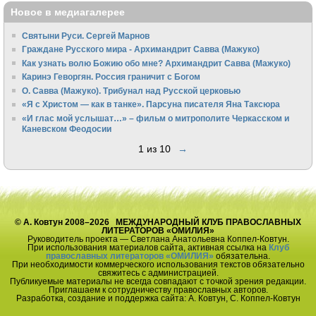
Новое в медиагалерее
Святыни Руси. Сергей Марнов
Граждане Русского мира - Архимандрит Савва (Мажуко)
Как узнать волю Божию обо мне? Архимандрит Савва (Мажуко)
Каринэ Геворгян. Россия граничит с Богом
О. Савва (Мажуко). Трибунал над Русской церковью
«Я с Христом — как в танке». Парсуна писателя Яна Таксюра
«И глас мой услышат…» – фильм о митрополите Черкасском и
Каневском Феодосии
1 из 10
→
© А. Ковтун 2008–2026 МЕЖДУНАРОДНЫЙ КЛУБ ПРАВОСЛАВНЫХ
ЛИТЕРАТОРОВ «ОМИЛИЯ»
Руководитель проекта — Светлана Анатольевна Коппел-Ковтун.
При использования материалов сайта, активная ссылка на
Клуб
православных литераторов «ОМИЛИЯ»
обязательна.
При необходимости коммерческого использования текстов обязательно
свяжитесь с администрацией.
Публикуемые материалы не всегда совпадают с точкой зрения редакции.
Приглашаем к сотрудничеству православных авторов.
Разработка, создание и поддержка сайта: А. Ковтун, С. Коппел-Ковтун