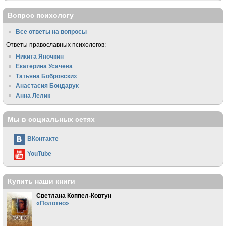
Вопрос психологу
Все ответы на вопросы
Ответы православных психологов:
Никита Яночкин
Екатерина Усачева
Татьяна Бобровских
Анастасия Бондарук
Анна Лелик
Мы в социальных сетях
ВКонтакте
YouTube
Купить наши книги
Светлана Коппел-Ковтун
«Полотно»