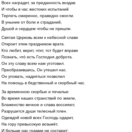
Всех наградит, за преданность воздав.
И чтобы в час жестоких испытаний
Терпеть смиренно, праведно смогли.
В уныние от боли и страданий,
Душой и сердцем чтобы не пришли.
Святая Церковь всем к небесной славе
Откроет этим праздником врата.
Кто любит, верит, чтит, тот будет вправе
Познать, чтó есть Господня доброта.
Он эту славу всем нам уготовил.
Преобразившись, Он утешил нас.
Он уповать, надеяться позволил
На помощь в бедственный и скорбный час.
За временною скорбью и печалью
Во время наших странствий по земле,
Блаженство вечное и слава воссияют,
Разрушится души телесный плен.
Одеждой новой всех Господь одарит,
На гору превысокую возьмёт,
И больше нас годами не состарит: