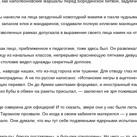
, как наполеоновские маршалы перед Бородинской битвой, задумчи
ы нанесли на лица загадочный новогодний макияж и пахли чудным
 запахом елок и мандаринов, создавали полную иллюзию манящих
озволенных рамках допускала в выражении своего лица намек на чт
ак лицо, приближенное к педагогике, тоже здесь был. Он развлека
цу из начальных классов, непрерывно краснеющую пятнами девушк
 столовке видел однажды секретный доппоек.
 навроде наших, что из-под гороха или тушенки. Для отводу глаз 
иноградины. А не по-русски написано: «Испанские негры в ацетоне»*
щих перевел. Он до Армии шмотками форцевал, и иностранный язы
из Кубы в обмен на ракеты присылал, — заключил не зря поживши
де озверина для офицеров! И то сказать, звери они у нас были лют
е Тарзаном прозвали. Он когда в своем кабинете матерился — у ам
ало. Они думали, что мы тут себе подземными ядерными испытан
крыты, блюда поставлены, а бутылки откупорены. Но чего — то, ка