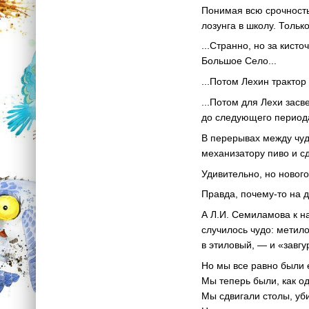
Понимая всю срочность
лозунга в школу. Тольк
...Странно, но за кист
Большое Село...
...Потом Лехин трактор 
...Потом для Лехи зас
до следующего периода
В перерывах между чуд
механизатору пиво и сд
Удивительно, но нового
Правда, почему-то на д
А Л.И. Семиламова к на
случилось чудо: метил
в этиловый, — и «завгу
Но мы все равно были е
Мы теперь были, как о
Мы сдвигали столы, уби