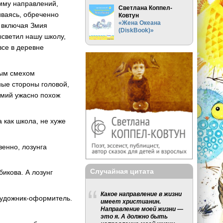
умму направлений,
Светлана Коппел-
иваясь, обреченно
Ковтун
«Жена Океана
, включая Змия
(DiskBook)»
ысветил нашу школу,
все в деревне
ным смехом
ные стороны головой,
 Змий ужасно похож
 как школа, не хуже
венно, лозунга
Случайная цитата
икова. А лозунг
Какое направление в жизни
художник-оформитель.
имеет христианин.
Направление моей жизни —
это я. А должно быть