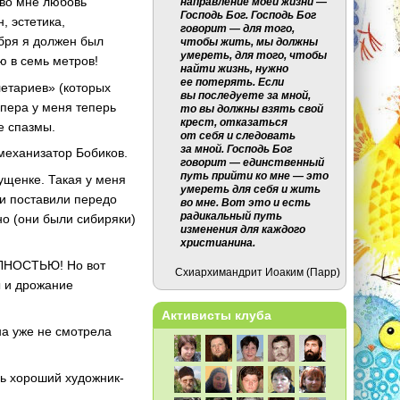
 во мне любовь
направление моей жизни —
Господь Бог. Господь Бог
, эстетика,
говорит — для того,
ября я должен был
чтобы жить, мы должны
умереть, для того, чтобы
ю в семь метров!
найти жизнь, нужно
ее потерять. Если
летариев» (которых
вы последуете за мной,
 пера у меня теперь
то вы должны взять свой
крест, отказаться
е спазмы.
от себя и следовать
за мной. Господь Бог
 механизатор Бобиков.
говорит — единственный
путь прийти ко мне — это
гущенке. Такая у меня
умереть для себя и жить
ни поставили передо
во мне. Вот это и есть
радикальный путь
но (они были сибиряки)
изменения для каждого
христианина.
ПОЛНОСТЬЮ! Но вот
Схиархимандрит Иоаким (Парр)
ы и дрожание
Активисты клуба
на уже не смотрела
нь хороший художник-