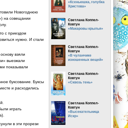
«Ксеньюшка, голубка
Христова»
готовили Новогоднюю
у») на совещании
Светлана Коппел-
Ковтун
олу.
«Макаровы крылья»
-то с приездом
товиться нужно. И стали
Светлана Коппел-
Ковтун
 основу взяли
«В чуланчике
изношенных вещей»
ки» выезжали
ями показывали
Светлана Коппел-
Ковтун
чное буксование. Буксы
«Сквозь тень»
вместе и расходились
й.
Светлана Коппел-
Ковтун
были играть
«Высекательница
а).
Искр»
сунули в эти прорези