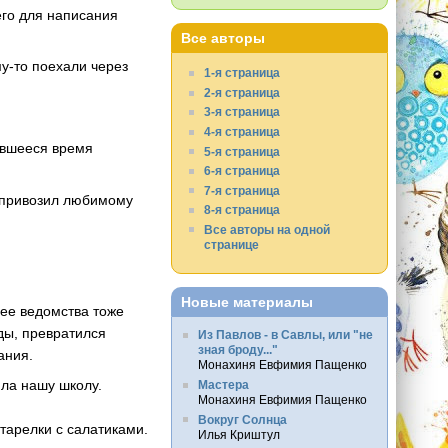
его для написания
Все авторы
му-то поехали через
1-я страница
2-я страница
3-я страница
4-я страница
тавшееся время
5-я страница
6-я страница
7-я страница
, привозил любимому
8-я страница
Все авторы на одной
странице
Новые материалы
 ее ведомства тоже
ды, превратился
Из Павлов - в Савлы, или "не
зная броду..."
ания.
Монахиня Евфимия Пащенко
ила нашу школу.
Мастера
Монахиня Евфимия Пащенко
Вокруг Солнца
 тарелки с салатиками.
Илья Криштул