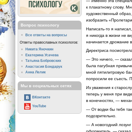
— Именно эта специаль
к плакатному слову. Мн
художественный образ, 
изобразить «Пролетари
Вопрос психологу
Написать-то я написал
я никогда в жизни не в
Все ответы на вопросы
начинается дрожание в
Ответы православных психологов:
Никита Яночкин
Директриса посмотрела
Екатерина Усачева
— Это ничего, — сказал
Татьяна Бобровских
была пагубная привычк
Анастасия Бондарук
мной пятилитровую банк
Анна Лелик
попросили ее съесть. П
Мы в социальных сетях
Из уважения к старосл
теперь у меня при виде
ВКонтакте
в конечностях, — меха
YouTube
— От водки бы тебя та
подозрительно.
— А новогодний лозунг 
оформитель, — сказал 