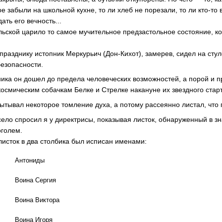
ое забыли на школьной кухне, то ли хлеб не порезали, то ли кто-то
ать его вечность...
льской царило то самое мучительное предзастольное состояние, к
разднику истопник Меркурьич (Дон-Кихот), замерев, сидел на стуле
езопасности.
ика он дошел до предела человеческих возможностей, а порой и п
космическим собачкам Белке и Стрелке накануне их звездного стар
ытывал некоторое томление духа, а потому рассеянно листал, что 
село спросил я у директрисы, показывая листок, обнаруженный в зн
оголем.
исток в два столбика был исписан именами:
Антониды
Воина Сергия
Воина Виктора
Воина Игоря