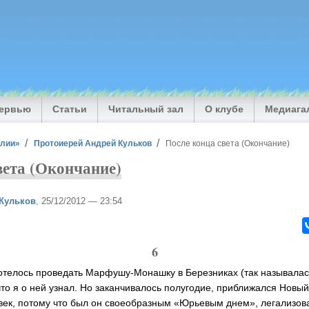
тервью
Статьи
Читальный зал
О клубе
Медиага
илии»
Протоиерей Андрей Кульков
После конца света (Окончание)
вета (Окончание)
Кульков
, 25/12/2012 — 23:54
6
хотелось проведать Марфушу-Монашку в Березниках (так называла
что я о ней узнал. Но заканчивалось полугодие, приближался Новы
век, потому что был он своеобразным «Юрьевым днем», легализов