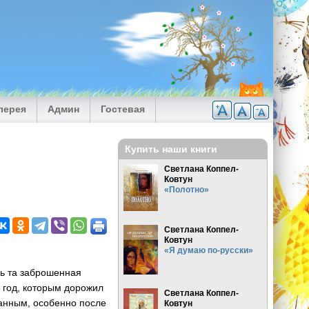
лерея
Админ
Гостевая
Купить наши книги
Светлана Коппел-
Ковтун
«Полотно»
Светлана Коппел-
Ковтун
«Я думаю по-русски»
сь та заброшенная
й год, которым дорожил
Светлана Коппел-
анным, особенно после
Ковтун