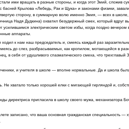
 стали ими вращать в разные стороны, и когда этот Змий, сложив с
 с басней Крылова «Лебедь, Рак и Щука» и законами физики, завал
етвертую сторону, в суммарную волю именно Змия, — всех в школе
ичница Надя Дудкина) охватил безудержный смех, который вдруг в
уг усилившимся электрическим светом избы, когда поздно вечером 
онные аппараты.
и ходил к нам наш председатель и, смеясь каждый раз заразитель
смеясь до слез, разбрасываемых, как кропилом, мотающейся в раз
нец, в себя от удушливого спазматического смеха, что трехглавый
 ученики, и учителя в школе — вполне нормальные. Да и школа была
ь. Не хватало только хорошей елки с мигающей гирляндой и, собст
янды директриса пригласила в школу своего мужа, механизатора Боб
илете записано, что ваша основная гражданская специальность — 
.