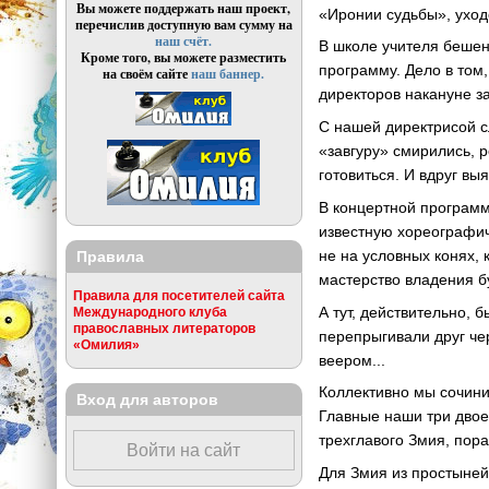
Вы можете поддержать наш проект,
«Иронии судьбы», уход
перечислив доступную вам сумму на
наш счёт.
В школе учителя бешен
Кроме того, вы можете разместить
программу. Дело в том
на своём сайте
наш баннер.
директоров накануне з
С нашей директрисой сл
«завгуру» смирились, р
готовиться. И вдруг вы
В концертной программ
известную хореографич
не на условных конях, 
Правила
мастерство владения б
Правила для посетителей сайта
А тут, действительно,
Международного клуба
православных литераторов
перепрыгивали друг че
«Омилия»
веером...
Коллективно мы сочини
Вход для авторов
Главные наши три двое
трехглавого Змия, пор
Войти на сайт
Для Змия из простыней