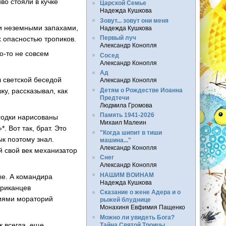
во стояли в кучке
Царской Семье
Надежда Кушкова
Зовут... зовут они меня
и неземными запахами,
Надежда Кушкова
Первый луч
 опасностью тропиков.
Александр Конопля
о-то не совсем
Сосед
Александр Конопля
Ад
л светской беседой
Александр Конопля
Детям о Рождестве Иоанна
у, рассказывал, как
Предтечи
Людмила Громова
Память 1941-2026
ягодки нарисованы
Михаил Малеин
. Вот так, брат. Это
"Когда шипит в тиши
к поэтому знал.
машина..."
Александр Конопля
й свой век механизатор
Снег
Александр Конопля
НАШИМ ВОИНАМ
ые. А командира
Надежда Кушкова
ериканцев
Сказание о жене Адера и о
иями мораторий
рыжей блуднице
Монахиня Евфимия Пащенко
Можно ли увидеть Бога?
к всегда, еще
Тайна Святой Троицы