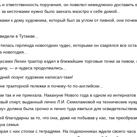
 и ответственность поручения, он повелел немедленно доставить 
о за кисточками нужно было заехать маэстро к себе домой...
очками к дому художника, который был за углом от пивной, они поче
видели в Тутаеве...
ветилась гирлянда новогодних чудес, которыми он озарялся все ос
 новогодия...
есами Лехин трактор ездил в ближайшие торговые точки за пивом
ачу, — и чудеса продолжались...
дний лозунг художник написал-таки!
не тракторной тележки и почему-то по-английски...
м так и не приехала. Накануне Нового года в одном из интернатов
овый спирт, выданный лично Л.И. Семиламовой на технические нуж
ру» должна была срочно и лично туда явиться для освидетельствов
й благодарны за то, что она, даже не побывав у нас, так преобраз
дна семья.
рая с них стопки с тетрадями. На подоконниках ждали своего часа