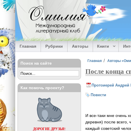
Перейти к основному содержанию
Омилия
Международный
литературный клуб
Главная
Рубрики
Авторы
Книги
Ин
Вы здесь
Главная
Авторы «Ом
Поиск на сайте
После конца с
Протоиерей Андрей 
Как помочь проекту?
Повести
И все-таки мне очень 
деревня) после всего, 
каждый советский чело
ДОРОГИЕ ДРУЗЬЯ!