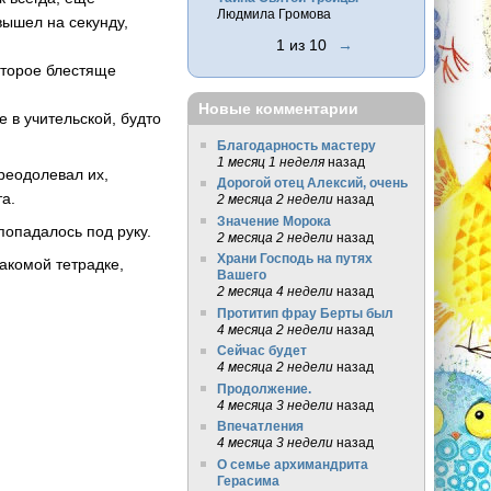
Людмила Громова
 вышел на секунду,
1 из 10
→
оторое блестяще
Новые комментарии
 в учительской, будто
Благодарность мастеру
1 месяц 1 неделя
назад
реодолевал их,
Дорогой отец Алексий, очень
та.
2 месяца 2 недели
назад
Значение Морока
попадалось под руку.
2 месяца 2 недели
назад
Храни Господь на путях
акомой тетрадке,
Вашего
2 месяца 4 недели
назад
Протитип фрау Берты был
4 месяца 2 недели
назад
Сейчас будет
4 месяца 2 недели
назад
Продолжение.
4 месяца 3 недели
назад
Впечатления
4 месяца 3 недели
назад
О семье архимандрита
Герасима