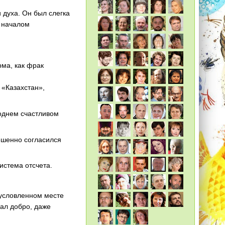
 духа. Он был слегка
д началом
рма, как фрак
 «Казахстан»,
однем счастливом
решенно согласился
истема отсчета.
 условленном месте
дал добро, даже