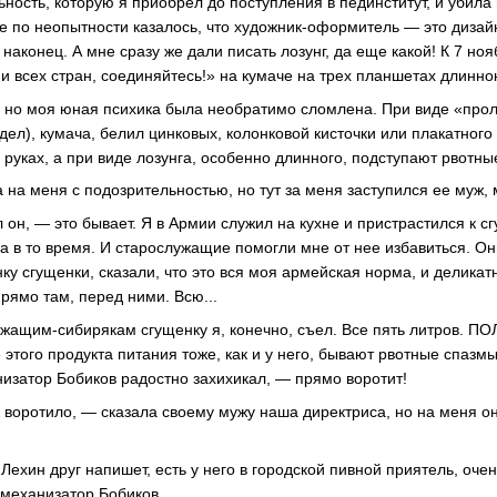
ность, которую я приобрел до поступления в пединститут, и убила
е по неопытности казалось, что художник-оформитель — это дизайн
наконец. А мне сразу же дали писать лозунг, да еще какой! К 7 но
и всех стран, соединяйтесь!» на кумаче на трех планшетах длинно
, но моя юная психика была необратимо сломлена. При виде «про
идел), кумача, белил цинковых, колонковой кисточки или плакатного
 руках, а при виде лозунга, особенно длинного, подступают рвотны
 на меня с подозрительностью, но тут за меня заступился ее муж,
 он, — это бывает. Я в Армии служил на кухне и пристрастился к с
а в то время. И старослужащие помогли мне от нее избавиться. О
у сгущенки, сказали, что это вся моя армейская норма, и деликат
рямо там, перед ними. Всю...
ужащим-сибирякам сгущенку я, конечно, съел. Все пять литров. 
 этого продукта питания тоже, как и у него, бывают рвотные спазм
низатор Бобиков радостно захихикал, — прямо воротит!
к воротило, — сказала своему мужу наша директриса, но на меня о
Лехин друг напишет, есть у него в городской пивной приятель, оче
механизатор Бобиков.