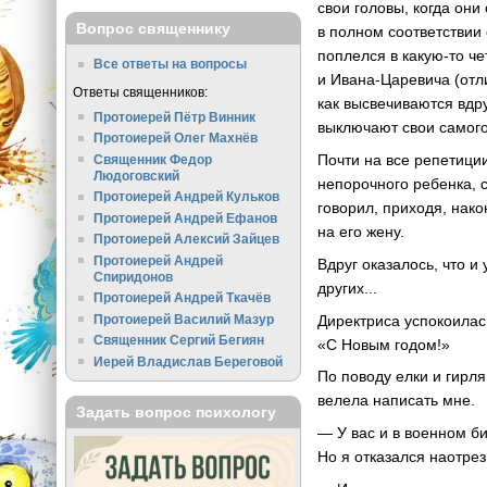
свои головы, когда они
Вопрос священнику
в полном соответствии
поплелся в какую-то ч
Все ответы на вопросы
и Ивана-Царевича (отл
Ответы священников:
как высвечиваются вдр
Протоиерей Пётр Винник
выключают свои самог
Протоиерей Олег Махнёв
Почти на все репетици
Священник Федор
Людоговский
непорочного ребенка, 
Протоиерей Андрей Кульков
говорил, приходя, нако
Протоиерей Андрей Ефанов
на его жену.
Протоиерей Алексий Зайцев
Протоиерей Андрей
Вдруг оказалось, что и
Спиридонов
других...
Протоиерей Андрей Ткачёв
Директриса успокоилас
Протоиерей Василий Мазур
Священник Сергий Бегиян
«С Новым годом!»
Иерей Владислав Береговой
По поводу елки и гирл
велела написать мне.
Задать вопрос психологу
— У вас и в военном б
Но я отказался наотрез