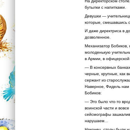
На директорском столе
бутылки с напитками.
Девушки — учительниц
которые, смешавшись с
И даже директриса в д
дозволенное.
Механизатор Бобиков, к
молоденькую учительни
в Армии, в офицерской
— В консервных банках,
черные, крупные, как в
сержант из старослужа
Наверное, Фидель нам 
Бобиков:
— Это было что-то вро
воинской части и вовс
сейсмографы зашкалив
нарушаем...
Наконец, столы были на