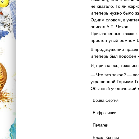
не хватало. То ли жарк
и теперь нужно было жд
Одним словом, в учите
описал А.П. Чехов.
Приглашенные также к п
пристегнутый ремнем б
В предвкушение праздн
и теперь был подобен 
Я, признаюсь, тоже исп
— Что это такое? — ве
украшенной Горьким-Г
Обычный ученический л
Воина Сергия
Евфросинии
Пелагеи
Блаж. Ксении