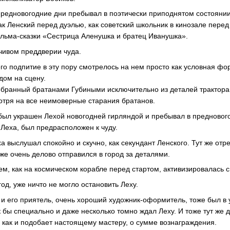
 предновогодние дни пребывал в поэтически приподнятом состоянии
ак Ленский перед дуэлью, как советский школьник в кинозале пере
льма-сказки «Сестрица Аленушка и братец Иванушка».
чивом преддверии чуда.
го подпитие в эту пору смотрелось на нем просто как условная фо
дом на сцену.
обранный братанами Губиными исключительно из деталей трактора
тря на все неимоверные старания братанов.
был украшен Лехой новогодней гирляндой и пребывал в предновог
и Леха, был предрасположен к чуду.
 выслушал спокойно и скучно, как секундант Ленского. Тут же от
 же очень делово отправился в город за деталями.
ем, как на космическом корабле перед стартом, активизировалась с
од, уже ничто не могло остановить Леху.
 и его приятель, очень хороший художник-оформитель, тоже был в
ак бы специально и даже несколько томно ждал Леху. И тоже тут же 
 как и подобает настоящему мастеру, о сумме вознаграждения.