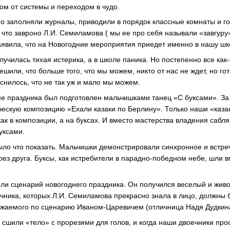
ом от системы и переходом в чудо.
о заполняли журналы, приводили в порядок классные комнаты и 
, что завроно Л.И. Семиламова ( мы ее про себя называли «завгур
аявила, что на Новогодние мероприятия приедет именно в нашу шк
училась тихая истерика, а в школе паника. Но постепенно все как
ешили, что больше того, что мы можем, никто от нас не ждет, но го
яснилось, что не так уж и мало мы можем.
е праздника был подготовлен мальчишками танец «С буксами». За
ескую композицию «Ехали казаки по Берлину». Только наши «каза
как в композиции, а на буксах. И вместо мастерства владения сабл
уксами.
 было что показать. Мальчишки демонстрировали синхронное и встре
рез друга. Буксы, как истребители в парадно-победном небе, шли 
ли сценарий новогоднего праздника. Он получился веселый и живо
чника, которых Л.И. Семиламова прекрасно знала в лицо, должны 
ажаемого по сценарию Иваном-Царевичем (отличница Надя Дудкин
 сшили «тело» с прорезями для голов, и когда наши двоечники про