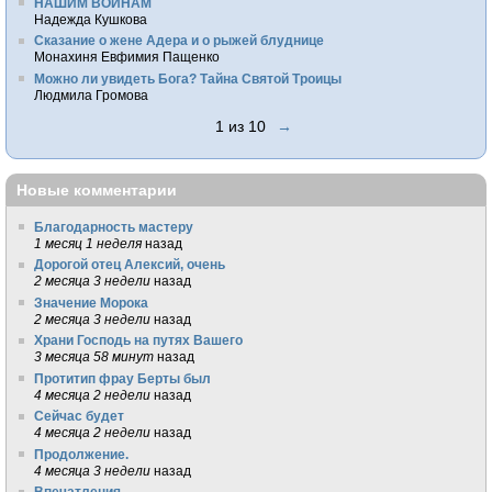
НАШИМ ВОИНАМ
Надежда Кушкова
Сказание о жене Адера и о рыжей блуднице
Монахиня Евфимия Пащенко
Можно ли увидеть Бога? Тайна Святой Троицы
Людмила Громова
1 из 10
→
Новые комментарии
Благодарность мастеру
1 месяц 1 неделя
назад
Дорогой отец Алексий, очень
2 месяца 3 недели
назад
Значение Морока
2 месяца 3 недели
назад
Храни Господь на путях Вашего
3 месяца 58 минут
назад
Протитип фрау Берты был
4 месяца 2 недели
назад
Сейчас будет
4 месяца 2 недели
назад
Продолжение.
4 месяца 3 недели
назад
Впечатления