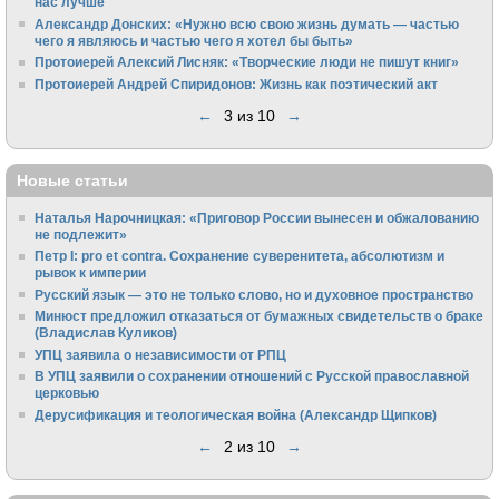
нас лучше
Александр Донских: «Нужно всю свою жизнь думать — частью
чего я являюсь и частью чего я хотел бы быть»
Протоиерей Алексий Лисняк: «Творческие люди не пишут книг»
Протоиерей Андрей Спиридонов: Жизнь как поэтический акт
←
3 из 10
→
Новые статьи
Наталья Нарочницкая: «Приговор России вынесен и обжалованию
не подлежит»
Петр I: pro et contra. Сохранение суверенитета, абсолютизм и
рывок к империи
Русский язык — это не только слово, но и духовное пространство
Минюст предложил отказаться от бумажных свидетельств о браке
(Владислав Куликов)
УПЦ заявила о независимости от РПЦ
В УПЦ заявили о сохранении отношений с Русской православной
церковью
Дерусификация и теологическая война (Александр Щипков)
←
2 из 10
→