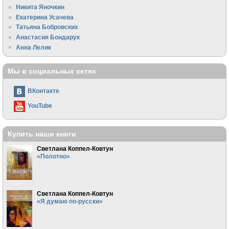
Никита Яночкин
Екатерина Усачева
Татьяна Бобровских
Анастасия Бондарук
Анна Лелик
Мы в социальных сетях
ВКонтакте
YouTube
Купить наши книги
Светлана Коппел-Ковтун
«Полотно»
Светлана Коппел-Ковтун
«Я думаю по-русски»