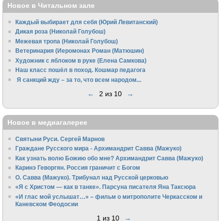
Новое в Читальном зале
Каждый выбирает для себя (Юрий Левитанский)
Дикая роза (Николай Голубош)
Межевая тропа (Николай Голубош)
Ветеринария (Иеромонах Роман (Матюшин)
Художник с яблоком в руке (Елена Самкова)
Наш класс пошёл в поход. Кошмар педагога
Я санкций жду – за то, что всем народом...
←
2 из 10
→
Новое в медиагалерее
Святыни Руси. Сергей Марнов
Граждане Русского мира - Архимандрит Савва (Мажуко)
Как узнать волю Божию обо мне? Архимандрит Савва (Мажуко)
Каринэ Геворгян. Россия граничит с Богом
О. Савва (Мажуко). Трибунал над Русской церковью
«Я с Христом — как в танке». Парсуна писателя Яна Таксюра
«И глас мой услышат…» – фильм о митрополите Черкасском и
Каневском Феодосии
1 из 10
→