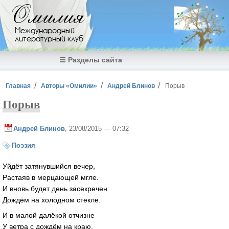
Перейти к основному содержанию
Омилия
Международный
литературный клуб
☰ Разделы сайта
Вы здесь
Главная
Авторы «Омилии»
Андрей Блинов
Порыв
Порыв
Андрей Блинов
, 23/08/2015 — 07:32
Поэзия
Уйдёт затянувшийся вечер,
Растаяв в мерцающей мгле.
И вновь будет день засекречен
Дождём на холодном стекле.
И в малой далёкой отчизне
У ветра с дождём на краю,