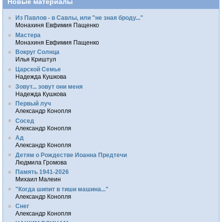
Новые материалы
Из Павлов - в Савлы, или "не зная броду..."
Монахиня Евфимия Пащенко
Мастера
Монахиня Евфимия Пащенко
Вокруг Солнца
Илья Криштул
Царской Семье
Надежда Кушкова
Зовут... зовут они меня
Надежда Кушкова
Первый луч
Александр Конопля
Сосед
Александр Конопля
Ад
Александр Конопля
Детям о Рождестве Иоанна Предтечи
Людмила Громова
Память 1941-2026
Михаил Малеин
"Когда шипит в тиши машина..."
Александр Конопля
Снег
Александр Конопля