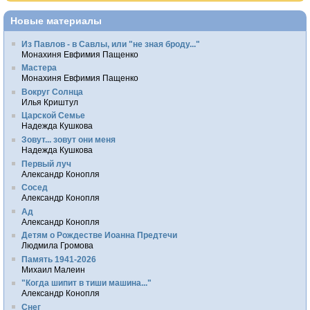
Новые материалы
Из Павлов - в Савлы, или "не зная броду..."
Монахиня Евфимия Пащенко
Мастера
Монахиня Евфимия Пащенко
Вокруг Солнца
Илья Криштул
Царской Семье
Надежда Кушкова
Зовут... зовут они меня
Надежда Кушкова
Первый луч
Александр Конопля
Сосед
Александр Конопля
Ад
Александр Конопля
Детям о Рождестве Иоанна Предтечи
Людмила Громова
Память 1941-2026
Михаил Малеин
"Когда шипит в тиши машина..."
Александр Конопля
Снег