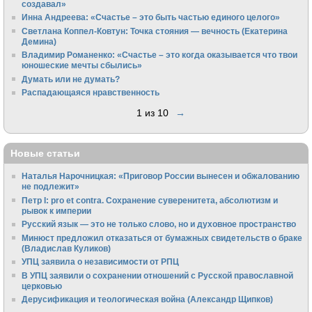
создавал»
Инна Андреева: «Счастье – это быть частью единого целого»
Светлана Коппел-Ковтун: Точка стояния — вечность (Екатерина
Демина)
Владимир Романенко: «Счастье – это когда оказывается что твои
юношеские мечты сбылись»
Думать или не думать?
Распадающаяся нравственность
1 из 10
→
Новые статьи
Наталья Нарочницкая: «Приговор России вынесен и обжалованию
не подлежит»
Петр I: pro et contra. Сохранение суверенитета, абсолютизм и
рывок к империи
Русский язык — это не только слово, но и духовное пространство
Минюст предложил отказаться от бумажных свидетельств о браке
(Владислав Куликов)
УПЦ заявила о независимости от РПЦ
В УПЦ заявили о сохранении отношений с Русской православной
церковью
Дерусификация и теологическая война (Александр Щипков)