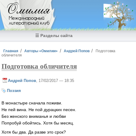
Перейти к основному содержанию
Омилия
Международный
литературный клуб
☰ Разделы сайта
Вы здесь
Главная
Авторы «Омилии»
Андрей Попов
Подготовка
обличителя
Подготовка обличителя
Андрей Попов
, 17/02/2017 — 18:35
Поэзия
В монастыре сначала поживи.
Не пей вина. Не пой дурацких песен.
Без женского вниманья и любви
Попробуй обойтись. Хотя бы месяц.
Хотя бы два. Да разве это срок?