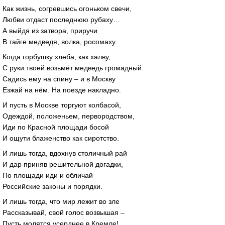
Как жизнь, согревшись огоньком свечи,
Любви отдаст последнюю рубаху…
А выйдя из затвора, приручи
В тайге медведя, волка, росомаху.
Когда горбушку хлеба, как халву,
С руки твоей возьмёт медведь громадный.
Садись ему на спину – и в Москву
Езжай на нём. На поезде накладно.
И пусть в Москве торгуют колбасой,
Одеждой, положеньем, первородством,
Иди по Красной площади босой
И ощути блаженство как сиротство.
И лишь тогда, вдохнув столичный рай
И дар приняв решительной догадки,
По площади иди и обличай
Российские законы и порядки.
И лишь тогда, что мир лежит во зле
Рассказывай, свой голос возвышая –
Пусть молятся усерднее в Кремле!