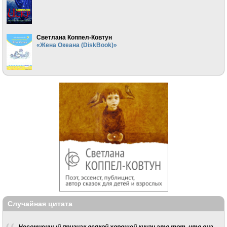
Светлана Коппел-Ковтун
«Жена Океана (DiskBook)»
Случайная цитата
Несомненный признак всякой хорошей книги это тот, что она