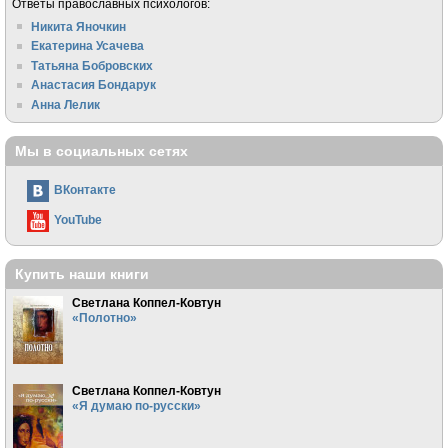
Ответы православных психологов:
Никита Яночкин
Екатерина Усачева
Татьяна Бобровских
Анастасия Бондарук
Анна Лелик
Мы в социальных сетях
ВКонтакте
YouTube
Купить наши книги
Светлана Коппел-Ковтун
«Полотно»
Светлана Коппел-Ковтун
«Я думаю по-русски»