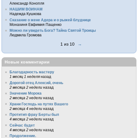
Александр Конопля
НАШИМ ВОИНАМ
Надежда Кушкова
Сказание о жене Адера и о рыжей блуднице
Монахиня Евфимия Пащенко
Можно ли увидеть Бога? Тайна Святой Троицы
Людмила Громова
1 из 10
→
Новые комментарии
Благодарность мастеру
1 месяц 1 неделя
назад
Дорогой отец Алексий, очень
2 месяца 2 недели
назад
Значение Морока
2 месяца 2 недели
назад
Храни Господь на путях Вашего
2 месяца 4 недели
назад
Протитип фрау Берты был
4 месяца 2 недели
назад
Сейчас будет
4 месяца 2 недели
назад
Продолжение.