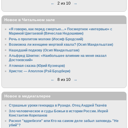
←
2 из 10
→
Новое в Читальном зале
«Я говорю, как перед смертью…» Посмертное «интервью» с
Мариной Цветаевой (Вячеслав Недошивин)
Речь о пролитом молоке (Иосиф Бродский)
Возможна ли женщине мертвой хвала? (Осип Мандельштам)
Нашедший подкову (Осип Мандельштам)
Альфред Шнитке: «Наибольшее влияние на меня оказал
Достоевский»
Атомная сказка (Юрий Кузнецов)
Христос — Аполлон (Рэй Брэдбери)
←
8 из 10
→
Новое в медиагалерее
Страшные уроки геноцида в Руанде. Отец Андрей Ткачёв
Зло человеческое и суды Божьи в истории России. Иерей
Константин Корепанов
Раскол "вдребезги" или Кто на самом деле забыл заповедь "Не
убий"?