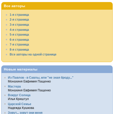
Все авторы
1-я страница
2-я страница
3-я страница
4-я страница
5-я страница
6-я страница
7-я страница
8-я страница
Все авторы на одной странице
Новые материалы
Из Павлов - в Савлы, или "не зная броду..."
Монахиня Евфимия Пащенко
Мастера
Монахиня Евфимия Пащенко
Вокруг Солнца
Илья Криштул
Царской Семье
Надежда Кушкова
Зовут... зовут они меня