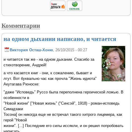
Комментарии
на одном дыхании написано, и читается
Виктория Осташ-Хоню
, 26/10/2015 - 00:27
и читается так же - на одном дыхании. Спасибо за
стихотворение, Андрей!
а что касается книг - они, к сожалению, бывает и
лгут. Вот буквально час как прочла "Жизнь идиота"
Акутагава Рюноске:
"даже "Исповедь" Руссо была переполнена героической ложью. В
особенности в
"Новой жизни" ["Новая жизнь" ("Синсэй", 1918) - роман-исповедь
Симадзаки
Тосона] он никогда еще не встречал такого хитрого лицемера, как
герой "Новой
жизни". [...] Последние его силы иссякли, и он решил попробовать
написать