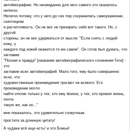
автобиографию. Но неожиданно для него самого это оказалось
нелегко.
Нелегко потому, что у него до сих пор сохранились самоуважение,
скептицизм
и расчетливость. Он не мог не презирать себя вот такого. Но, с
другой
стороны, он не мог удержаться от мысли: "Если снять с людей
кожу, у
каждого под кожей окажется то же самое". Он готов был думать, что
заглавие
"Поэзия и правда" [название автобиографического сочинения Гете] -
это
заглавие всех автобиографий. Мало того, ему было совершенно
ясно, что
художественные произведения трогают не всякого. Его
произведение могло
найти отклик только у тех, кто ему близок, у тех, кто прожил жизнь,
почти
такую же, как он..."
мне показалось, это удивительно созвучным..
простите за длинную цитату!
А чудаки всё еще есть! и это Божье!