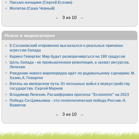
Письмо женщине (Сергей Есенин)
Молитва (Саша Черный)
←
3 из 10
→
Новое в медиагалерее
Е.Сатановский откровенно высказался о реальных причинах
агрессии Запада
Каринэ Геворгян: Мир будет разворачиваться на 180 градусов
Цель Запада - не промышленная революция, а захват ресурсов.
Лепехин
Рождение нового миропорядка идёт по радикальному сценарию. М.
Хазин, К. Геворгян
Витязь на имперском пути. От потешных войск к переустройству
государства. Сергей Марнов
Владимир Лепехин. Расшифровка прогноза "Economist" на 2023
Победа Си Цзиньпина - это геополитическая победа России. Н.
Вавилов
←
3 из 10
→