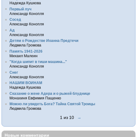
Надежда Кушкова
Первый луч
Александр Конопля
Сосед
Александр Конопля
Ад
Александр Конопля
Детям о Рождестве Иоанна Предтечи
Людмила Громова
Память 1941-2026
Михаил Малеин
"Когда шипит в тиши машина..."
Александр Конопля
Снег
Александр Конопля
НАШИМ ВОИНАМ
Надежда Кушкова
Сказание о жене Адера и о рыжей блуднице
Монахиня Евфимия Пащенко
Можно ли увидеть Бога? Тайна Святой Троицы
Людмила Громова
1 из 10
→
Новые комментарии