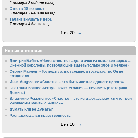
6 месяцев 2 недели
назад
Ответ к 18 вопросу
6 месяцев 3 недели
назад
Талант внушать и вера
7 месяцев 4 дня
назад
1 из 20
→
Новые интервью
Дмитрий Бабич: «Человечество надело очки из осколков зеркала
Снежной Королевы, позволяющие видеть только злое и мелкое»
Сергей Марнов: «Господь создал семью, а государство Он не
создавал»
Инна Андреева: «Счастье – это быть частью единого целого»
Светлана Коппел-Ковтун: Точка стояния — вечность (Екатерина
Демина)
Владимир Романенко: «Счастье – это когда оказывается что твои
юношеские мечты сбылись»
Думать или не думать?
Распадающаяся нравственность
1 из 10
→