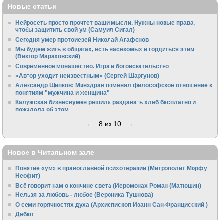
Новые статьи
Нейросеть просто прочтет ваши мысли. Нужны новые права,
чтобы защитить свой ум (Самуил Сигал)
Сегодня умер протоиерей Николай Агафонов
Мы будем жить в общагах, есть насекомых и гордиться этим
(Виктор Мараховский)
Cовременное монашество. Игра и богоискательство
«Автор уходит неизвестным» (Сергей Шаргунов)
Александр Щипков: Минздрав поменял философское отношение к
понятиям "мужчина и женщина"
Калужская бизнесвумен решила раздавать хлеб бесплатно и
пожалела об этом
←
8 из 10
→
Новое в Читальном зале
Понятие «ум» в православной психотерапии (Митрополит Морфу
Неофит)
Всё говорит нам о кончине света (Иеромонах Роман (Матюшин)
Нельзя за любовь - любое (Вероника Тушнова)
О семи горячностях духа (Архиепископ Иоанн Сан-Францисский )
Дебют