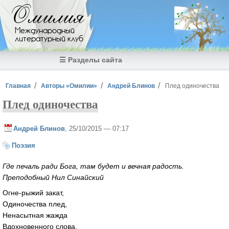
Перейти к основному содержанию
Омилия
Международный
литературный клуб
☰ Разделы сайта
Вы здесь
Главная
Авторы «Омилии»
Андрей Блинов
Плед одиночества
Плед одиночества
Андрей Блинов
, 25/10/2015 — 07:17
Поэзия
Где печаль ради Бога, там будет и вечная радость.
Преподобный Нил Синайский
Огне-рыжий закат,
Одиночества плед,
Ненасытная жажда
Вдохновенного слова.