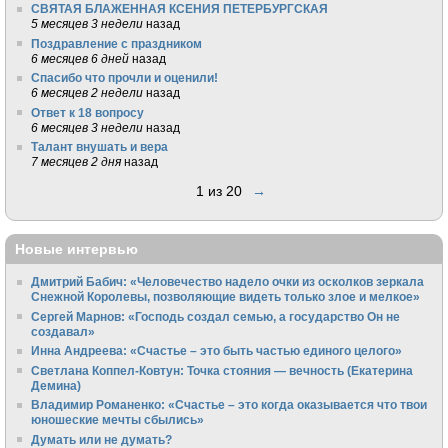
СВЯТАЯ БЛАЖЕННАЯ КСЕНИЯ ПЕТЕРБУРГСКАЯ
5 месяцев 3 недели
назад
Поздравление с праздником
6 месяцев 6 дней
назад
Спасибо что прочли и оценили!
6 месяцев 2 недели
назад
Ответ к 18 вопросу
6 месяцев 3 недели
назад
Талант внушать и вера
7 месяцев 2 дня
назад
1 из 20
→
Новые интервью
Дмитрий Бабич: «Человечество надело очки из осколков зеркала
Снежной Королевы, позволяющие видеть только злое и мелкое»
Сергей Марнов: «Господь создал семью, а государство Он не
создавал»
Инна Андреева: «Счастье – это быть частью единого целого»
Светлана Коппел-Ковтун: Точка стояния — вечность (Екатерина
Демина)
Владимир Романенко: «Счастье – это когда оказывается что твои
юношеские мечты сбылись»
Думать или не думать?