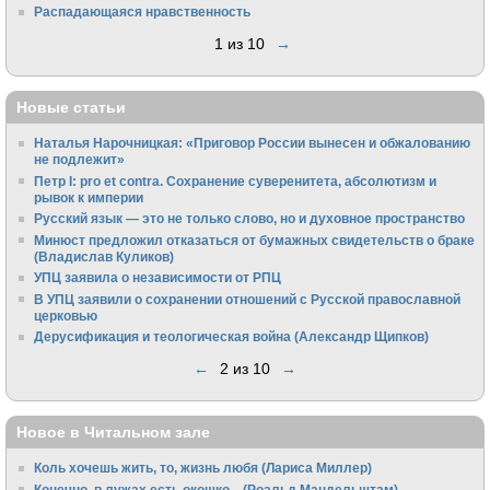
Распадающаяся нравственность
1 из 10
→
Новые статьи
Наталья Нарочницкая: «Приговор России вынесен и обжалованию
не подлежит»
Петр I: pro et contra. Сохранение суверенитета, абсолютизм и
рывок к империи
Русский язык — это не только слово, но и духовное пространство
Минюст предложил отказаться от бумажных свидетельств о браке
(Владислав Куликов)
УПЦ заявила о независимости от РПЦ
В УПЦ заявили о сохранении отношений с Русской православной
церковью
Дерусификация и теологическая война (Александр Щипков)
←
2 из 10
→
Новое в Читальном зале
Коль хочешь жить, то, жизнь любя (Лариса Миллер)
Конечно, в лужах есть окошко... (Роальд Мандельштам)