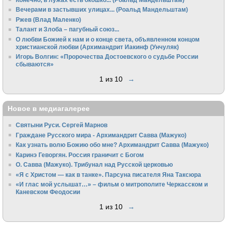
Вечерами в застывших улицах... (Роальд Мандельштам)
Ржев (Влад Маленко)
Талант и Злоба – пагубный союз...
О любви Божией к нам и о конце света, объявленном концом
христианской любви (Архимандрит Иакинф (Унчуляк)
Игорь Волгин: «Пророчества Достоевского о судьбе России
сбываются»
1 из 10
→
Новое в медиагалерее
Святыни Руси. Сергей Марнов
Граждане Русского мира - Архимандрит Савва (Мажуко)
Как узнать волю Божию обо мне? Архимандрит Савва (Мажуко)
Каринэ Геворгян. Россия граничит с Богом
О. Савва (Мажуко). Трибунал над Русской церковью
«Я с Христом — как в танке». Парсуна писателя Яна Таксюра
«И глас мой услышат…» – фильм о митрополите Черкасском и
Каневском Феодосии
1 из 10
→