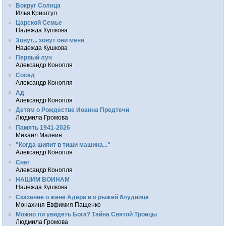
Вокруг Солнца
Илья Криштул
Царской Семье
Надежда Кушкова
Зовут... зовут они меня
Надежда Кушкова
Первый луч
Александр Конопля
Сосед
Александр Конопля
Ад
Александр Конопля
Детям о Рождестве Иоанна Предтечи
Людмила Громова
Память 1941-2026
Михаил Малеин
"Когда шипит в тиши машина..."
Александр Конопля
Снег
Александр Конопля
НАШИМ ВОИНАМ
Надежда Кушкова
Сказание о жене Адера и о рыжей блуднице
Монахиня Евфимия Пащенко
Можно ли увидеть Бога? Тайна Святой Троицы
Людмила Громова