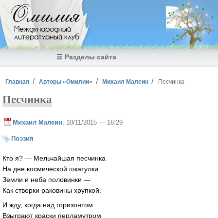
Перейти к основному содержанию
Омилия
Международный
литературный клуб
☰ Разделы сайта
Вы здесь
Главная
Авторы «Омилии»
Михаил Малеин
Песчинка
Песчинка
Михаил Малеин
, 10/11/2015 — 16:29
Поэзия
Кто я? — Мельчайшая песчинка
На дне космической шкатулки.
Земли и неба половинки —
Как створки раковины хрупкой.
И жду, когда над горизонтом
Взыграют краски перламутром