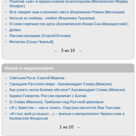
Понятие «ум» в православной психотерапии (Митрополит Морфу
Неофит)
Всё говорит нам о кончине света (Иеромонах Роман (Матюшин)
Нельзя за любовь - любое (Вероника Тушнова)
О семи горячностях духа (Архиепископ Иоанн Сан-Францисский )
Дебют
Письмо женщине (Сергей Есенин)
Молитва (Саша Черный)
←
3 из 10
→
Новое в медиагалерее
Святыни Руси. Сергей Марнов
Граждане Русского мира - Архимандрит Савва (Мажуко)
Как узнать волю Божию обо мне? Архимандрит Савва (Мажуко)
Каринэ Геворгян. Россия граничит с Богом
О. Савва (Мажуко). Трибунал над Русской церковью
«Я с Христом — как в танке». Парсуна писателя Яна Таксюра
«И глас мой услышат…» – фильм о митрополите Черкасском и
Каневском Феодосии
1 из 10
→