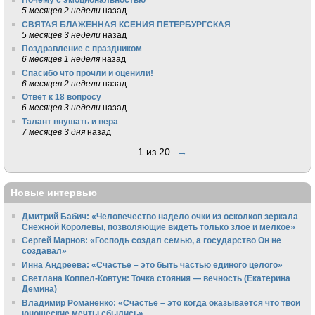
5 месяцев 2 недели
назад
СВЯТАЯ БЛАЖЕННАЯ КСЕНИЯ ПЕТЕРБУРГСКАЯ
5 месяцев 3 недели
назад
Поздравление с праздником
6 месяцев 1 неделя
назад
Спасибо что прочли и оценили!
6 месяцев 2 недели
назад
Ответ к 18 вопросу
6 месяцев 3 недели
назад
Талант внушать и вера
7 месяцев 3 дня
назад
1 из 20
→
Новые интервью
Дмитрий Бабич: «Человечество надело очки из осколков зеркала
Снежной Королевы, позволяющие видеть только злое и мелкое»
Сергей Марнов: «Господь создал семью, а государство Он не
создавал»
Инна Андреева: «Счастье – это быть частью единого целого»
Светлана Коппел-Ковтун: Точка стояния — вечность (Екатерина
Демина)
Владимир Романенко: «Счастье – это когда оказывается что твои
юношеские мечты сбылись»