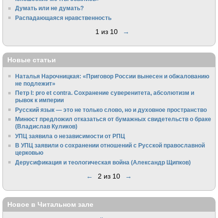
Думать или не думать?
Распадающаяся нравственность
1 из 10
→
Новые статьи
Наталья Нарочницкая: «Приговор России вынесен и обжалованию
не подлежит»
Петр I: pro et contra. Сохранение суверенитета, абсолютизм и
рывок к империи
Русский язык — это не только слово, но и духовное пространство
Минюст предложил отказаться от бумажных свидетельств о браке
(Владислав Куликов)
УПЦ заявила о независимости от РПЦ
В УПЦ заявили о сохранении отношений с Русской православной
церковью
Дерусификация и теологическая война (Александр Щипков)
←
2 из 10
→
Новое в Читальном зале