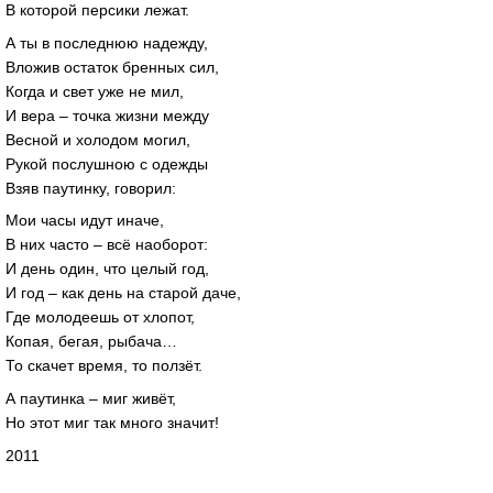
В которой персики лежат.
А ты в последнюю надежду,
Вложив остаток бренных сил,
Когда и свет уже не мил,
И вера – точка жизни между
Весной и холодом могил,
Рукой послушною с одежды
Взяв паутинку, говорил:
Мои часы идут иначе,
В них часто – всё наоборот:
И день один, что целый год,
И год – как день на старой даче,
Где молодеешь от хлопот,
Копая, бегая, рыбача…
То скачет время, то ползёт.
А паутинка – миг живёт,
Но этот миг так много значит!
2011