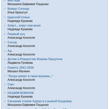
Мастера
Монахиня Евфимия Пащенко
Вокруг Солнца
Илья Криштул
Царской Семье
Надежда Кушкова
Зовут... зовут они меня
Надежда Кушкова
Первый луч
Александр Конопля
Сосед
Александр Конопля
Ад
Александр Конопля
Детям о Рождестве Иоанна Предтечи
Людмила Громова
Память 1941-2026
Михаил Малеин
"Когда шипит в тиши машина..."
Александр Конопля
Снег
Александр Конопля
НАШИМ ВОИНАМ
Надежда Кушкова
Сказание о жене Адера и о рыжей блуднице
Монахиня Евфимия Пащенко