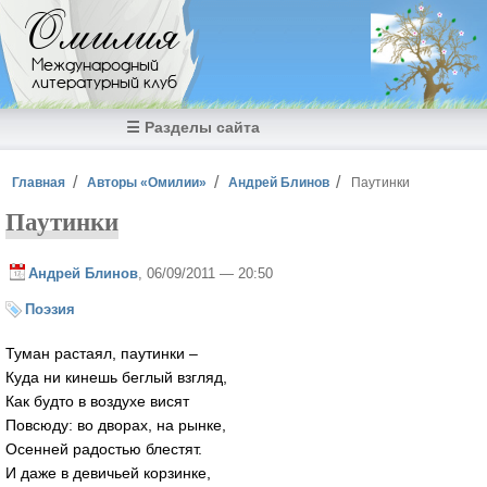
Перейти к основному содержанию
Омилия
Международный
литературный клуб
☰ Разделы сайта
Вы здесь
Главная
Авторы «Омилии»
Андрей Блинов
Паутинки
Паутинки
Андрей Блинов
, 06/09/2011 — 20:50
Поэзия
Туман растаял, паутинки –
Куда ни кинешь беглый взгляд,
Как будто в воздухе висят
Повсюду: во дворах, на рынке,
Осенней радостью блестят.
И даже в девичьей корзинке,