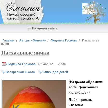
Перейти к основному содержанию
Омилия
Международный
литературный клуб
☰ Разделы сайта
Вы здесь
Главная
Авторы «Омилии»
Людмила Громова
Пасхальные
яички
Пасхальные яички
Людмила Громова
, 17/04/2012 — 20:34
Воскресная школа
Стихи для детей
(Из цикла «Времена
года. Церковный
календарь»)
Любит красить
Светочка