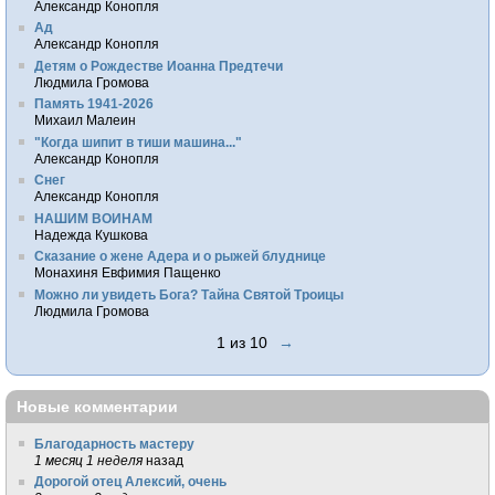
Александр Конопля
Ад
Александр Конопля
Детям о Рождестве Иоанна Предтечи
Людмила Громова
Память 1941-2026
Михаил Малеин
"Когда шипит в тиши машина..."
Александр Конопля
Снег
Александр Конопля
НАШИМ ВОИНАМ
Надежда Кушкова
Сказание о жене Адера и о рыжей блуднице
Монахиня Евфимия Пащенко
Можно ли увидеть Бога? Тайна Святой Троицы
Людмила Громова
1 из 10
→
Новые комментарии
Благодарность мастеру
1 месяц 1 неделя
назад
Дорогой отец Алексий, очень