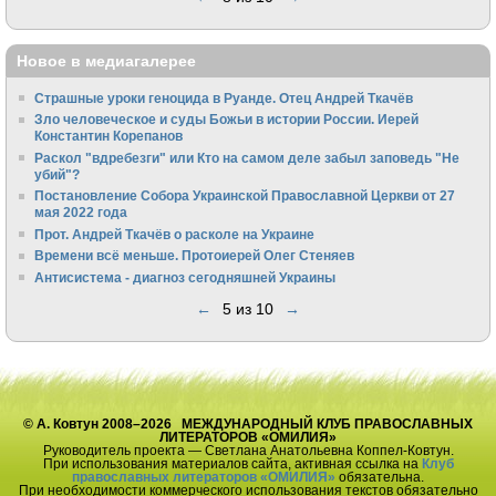
Новое в медиагалерее
Страшные уроки геноцида в Руанде. Отец Андрей Ткачёв
Зло человеческое и суды Божьи в истории России. Иерей
Константин Корепанов
Раскол "вдребезги" или Кто на самом деле забыл заповедь "Не
убий"?
Постановление Собора Украинской Православной Церкви от 27
мая 2022 года
Прот. Андрей Ткачёв о расколе на Украине
Времени всё меньше. Протоиерей Олег Стеняев
Антисистема - диагноз сегодняшней Украины
←
5 из 10
→
© А. Ковтун 2008–2026 МЕЖДУНАРОДНЫЙ КЛУБ ПРАВОСЛАВНЫХ
ЛИТЕРАТОРОВ «ОМИЛИЯ»
Руководитель проекта — Светлана Анатольевна Коппел-Ковтун.
При использования материалов сайта, активная ссылка на
Клуб
православных литераторов «ОМИЛИЯ»
обязательна.
При необходимости коммерческого использования текстов обязательно