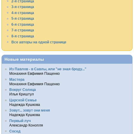
2-я страница
3-я страница
4-я страница
5-я страница
6-я страница
7-я страница
8-я страница
Все авторы на одной странице
Новые материалы
Из Павлов - в Савлы, или "не зная броду..."
Монахиня Евфимия Пащенко
Мастера
Монахиня Евфимия Пащенко
Вокруг Солнца
Илья Криштул
Царской Семье
Надежда Кушкова
Зовут... зовут они меня
Надежда Кушкова
Первый луч
Александр Конопля
Сосед