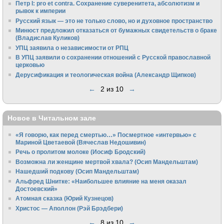
Петр I: pro et contra. Сохранение суверенитета, абсолютизм и
рывок к империи
Русский язык — это не только слово, но и духовное пространство
Минюст предложил отказаться от бумажных свидетельств о браке
(Владислав Куликов)
УПЦ заявила о независимости от РПЦ
В УПЦ заявили о сохранении отношений с Русской православной
церковью
Дерусификация и теологическая война (Александр Щипков)
←
2 из 10
→
Новое в Читальном зале
«Я говорю, как перед смертью…» Посмертное «интервью» с
Мариной Цветаевой (Вячеслав Недошивин)
Речь о пролитом молоке (Иосиф Бродский)
Возможна ли женщине мертвой хвала? (Осип Мандельштам)
Нашедший подкову (Осип Мандельштам)
Альфред Шнитке: «Наибольшее влияние на меня оказал
Достоевский»
Атомная сказка (Юрий Кузнецов)
Христос — Аполлон (Рэй Брэдбери)
←
8 из 10
→