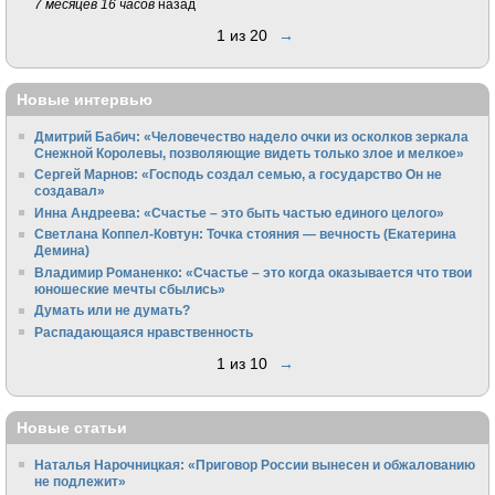
7 месяцев 16 часов
назад
1 из 20
→
Новые интервью
Дмитрий Бабич: «Человечество надело очки из осколков зеркала
Снежной Королевы, позволяющие видеть только злое и мелкое»
Сергей Марнов: «Господь создал семью, а государство Он не
создавал»
Инна Андреева: «Счастье – это быть частью единого целого»
Светлана Коппел-Ковтун: Точка стояния — вечность (Екатерина
Демина)
Владимир Романенко: «Счастье – это когда оказывается что твои
юношеские мечты сбылись»
Думать или не думать?
Распадающаяся нравственность
1 из 10
→
Новые статьи
Наталья Нарочницкая: «Приговор России вынесен и обжалованию
не подлежит»