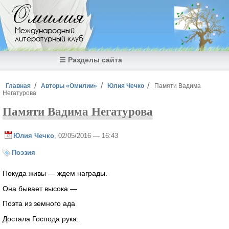
Перейти к основному содержанию
Омилия
Международный
литературный клуб
☰ Разделы сайта
Вы здесь
Главная
Авторы «Омилии»
Юлия Чечко
Памяти Вадима
Негатурова
Памяти Вадима Негатурова
Юлия Чечко
, 02/05/2016 — 16:43
Поэзия
Покуда живы — ждем награды.
Она бывает высока —
Поэта из земного ада
Достала Господа рука.