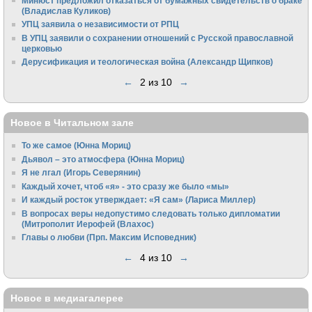
Минюст предложил отказаться от бумажных свидетельств о браке
(Владислав Куликов)
УПЦ заявила о независимости от РПЦ
В УПЦ заявили о сохранении отношений с Русской православной
церковью
Дерусификация и теологическая война (Александр Щипков)
←
2 из 10
→
Новое в Читальном зале
То же самое (Юнна Мориц)
Дьявол – это атмосфера (Юнна Мориц)
Я не лгал (Игорь Северянин)
Каждый хочет, чтоб «я» - это сразу же было «мы»
И каждый росток утверждает: «Я сам» (Лариса Миллер)
В вопросах веры недопустимо следовать только дипломатии
(Митрополит Иерофей (Влахос)
Главы о любви (Прп. Максим Исповедник)
←
4 из 10
→
Новое в медиагалерее