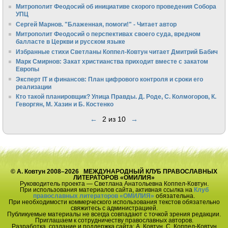
Митрополит Феодосий об инициативе скорого проведения Собора
УПЦ
Сергей Марнов. "Блаженная, помоги!" - Читает автор
Митрополит Феодосий о перспективах своего суда, вредном
балласте в Церкви и русском языке
Избранные стихи Светланы Коппел-Ковтун читает Дмитрий Бабич
Марк Смирнов: Закат христианства приходит вместе с закатом
Европы
Эксперт IT и финансов: План цифрового контроля и сроки его
реализации
Кто такой планировщик? Улица Правды. Д. Роде, С. Колмогоров, К.
Геворгян, М. Хазин и Б. Костенко
←
2 из 10
→
© А. Ковтун 2008–2026 МЕЖДУНАРОДНЫЙ КЛУБ ПРАВОСЛАВНЫХ
ЛИТЕРАТОРОВ «ОМИЛИЯ»
Руководитель проекта — Светлана Анатольевна Коппел-Ковтун.
При использования материалов сайта, активная ссылка на
Клуб
православных литераторов «ОМИЛИЯ»
обязательна.
При необходимости коммерческого использования текстов обязательно
свяжитесь с администрацией.
Публикуемые материалы не всегда совпадают с точкой зрения редакции.
Приглашаем к сотрудничеству православных авторов.
Разработка, создание и поддержка сайта: А. Ковтун, С. Коппел-Ковтун