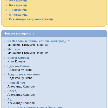
5-я страница
6-я страница
7-я страница
8-я страница
Все авторы на одной странице
Новые материалы
Из Павлов - в Савлы, или "не зная броду..."
Монахиня Евфимия Пащенко
Мастера
Монахиня Евфимия Пащенко
Вокруг Солнца
Илья Криштул
Царской Семье
Надежда Кушкова
Зовут... зовут они меня
Надежда Кушкова
Первый луч
Александр Конопля
Сосед
Александр Конопля
Ад
Александр Конопля
Детям о Рождестве Иоанна Предтечи