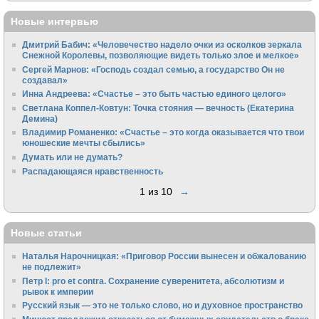
Новые интервью
Дмитрий Бабич: «Человечество надело очки из осколков зеркала
Снежной Королевы, позволяющие видеть только злое и мелкое»
Сергей Марнов: «Господь создал семью, а государство Он не
создавал»
Инна Андреева: «Счастье – это быть частью единого целого»
Светлана Коппел-Ковтун: Точка стояния — вечность (Екатерина
Демина)
Владимир Романенко: «Счастье – это когда оказывается что твои
юношеские мечты сбылись»
Думать или не думать?
Распадающаяся нравственность
1 из 10
→
Новые статьи
Наталья Нарочницкая: «Приговор России вынесен и обжалованию
не подлежит»
Петр I: pro et contra. Сохранение суверенитета, абсолютизм и
рывок к империи
Русский язык — это не только слово, но и духовное пространство