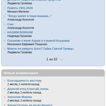
Людмила Громова
Память 1941-2026
Михаил Малеин
"Когда шипит в тиши машина..."
Александр Конопля
Снег
Александр Конопля
НАШИМ ВОИНАМ
Надежда Кушкова
Сказание о жене Адера и о рыжей блуднице
Монахиня Евфимия Пащенко
Можно ли увидеть Бога? Тайна Святой Троицы
Людмила Громова
1 из 10
→
Новые комментарии
Благодарность мастеру
1 месяц 1 неделя
назад
Дорогой отец Алексий, очень
2 месяца 3 недели
назад
Значение Морока
2 месяца 3 недели
назад
Храни Господь на путях Вашего