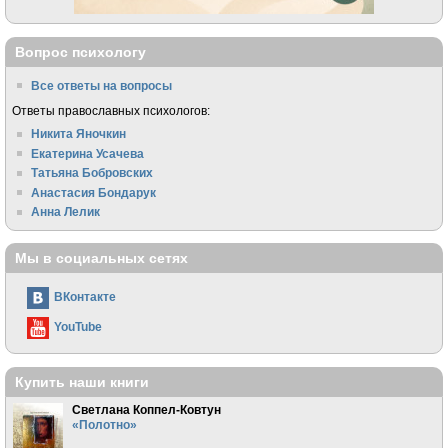
Вопрос психологу
Все ответы на вопросы
Ответы православных психологов:
Никита Яночкин
Екатерина Усачева
Татьяна Бобровских
Анастасия Бондарук
Анна Лелик
Мы в социальных сетях
ВКонтакте
YouTube
Купить наши книги
Светлана Коппел-Ковтун
«Полотно»