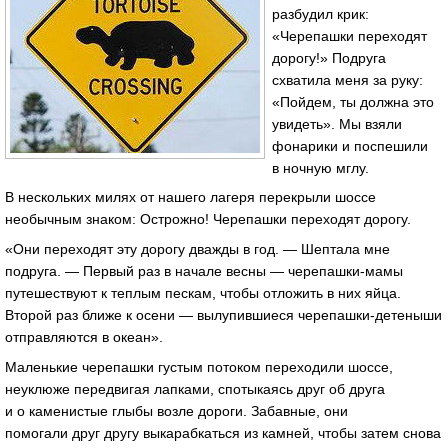
разбудил крик:
«Черепашки переходят
дорогу!» Подруга
схватила меня за руку:
«Пойдем, ты должна это
увидеть». Мы взяли
фонарики и поспешили
в ночную мглу.
В нескольких милях от нашего лагеря перекрыли шоссе
необычным знаком: Острожно! Черепашки переходят дорогу.
«Они переходят эту дорогу дважды в год. — Шептала мне
подруга. — Первый раз в начале весны — черепашки-мамы
путешествуют к теплым пескам, чтобы отложить в них яйца.
Второй раз ближе к осени — вылупившиеся черепашки-детеныши
отправляются в океан».
Маленькие черепашки густым потоком переходили шоссе,
неуклюже передвигая лапками, спотыкаясь друг об друга
и о каменистые глыбы возле дороги. Забавные, они
помогали друг другу выкарабкаться из камней, чтобы затем снова