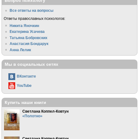
Вопрос психологу
Все ответы на вопросы
Ответы православных психологов:
Никита Яночкин
Екатерина Усачева
Татьяна Бобровских
Анастасия Бондарук
Анна Лелик
Мы в социальных сетях
ВКонтакте
YouTube
Купить наши книги
Светлана Коппел-Ковтун
«Полотно»
Светлана Коппел-Ковтун