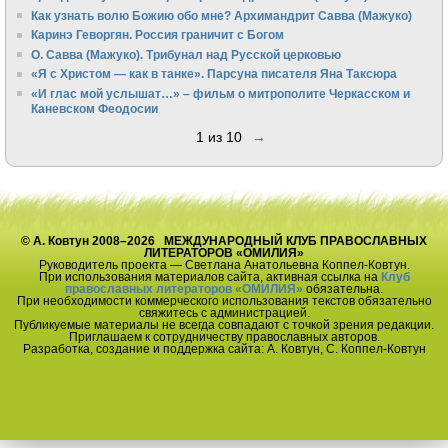
Как узнать волю Божию обо мне? Архимандрит Савва (Мажуко)
Каринэ Геворгян. Россия граничит с Богом
О. Савва (Мажуко). Трибунал над Русской церковью
«Я с Христом — как в танке». Парсуна писателя Яна Таксюра
«И глас мой услышат…» – фильм о митрополите Черкасском и
Каневском Феодосии
1 из 10
→
© А. Ковтун 2008–2026 МЕЖДУНАРОДНЫЙ КЛУБ ПРАВОСЛАВНЫХ
ЛИТЕРАТОРОВ «ОМИЛИЯ»
Руководитель проекта — Светлана Анатольевна Коппел-Ковтун.
При использования материалов сайта, активная ссылка на
Клуб
православных литераторов «ОМИЛИЯ»
обязательна.
При необходимости коммерческого использования текстов обязательно
свяжитесь с администрацией.
Публикуемые материалы не всегда совпадают с точкой зрения редакции.
Приглашаем к сотрудничеству православных авторов.
Разработка, создание и поддержка сайта: А. Ковтун, С. Коппел-Ковтун