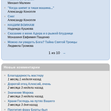
Михаил Малеин
"Когда шипит в тиши машина..."
Александр Конопля
Снег
Александр Конопля
НАШИМ ВОИНАМ
Надежда Кушкова
Сказание о жене Адера и о рыжей блуднице
Монахиня Евфимия Пащенко
Можно ли увидеть Бога? Тайна Святой Троицы
Людмила Громова
1 из 10
→
Новые комментарии
Благодарность мастеру
1 месяц 1 неделя
назад
Дорогой отец Алексий, очень
2 месяца 3 недели
назад
Значение Морока
2 месяца 3 недели
назад
Храни Господь на путях Вашего
3 месяца 3 дня
назад
Протитип фрау Берты был