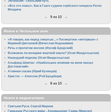
Эвтаназия - скользкий путь
«Все это ложь!». Как в Гааге судили сербского генерала Ратко
Младича
←
9 из 10
→
Новое в Читальном зале
«Я говорю, как перед смертью…» Посмертное «интервью» с
Мариной Цветаевой (Вячеслав Недошивин)
Речь о пролитом молоке (Иосиф Бродский)
Возможна ли женщине мертвой хвала? (Осип Мандельштам)
Нашедший подкову (Осип Мандельштам)
Альфред Шнитке: «Наибольшее влияние на меня оказал
Достоевский»
Атомная сказка (Юрий Кузнецов)
Христос — Аполлон (Рэй Брэдбери)
←
8 из 10
→
Новое в медиагалерее
Святыни Руси. Сергей Марнов
Граждане Русского мира - Архимандрит Савва (Мажуко)