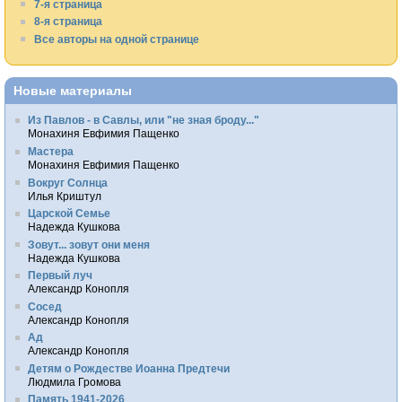
7-я страница
8-я страница
Все авторы на одной странице
Новые материалы
Из Павлов - в Савлы, или "не зная броду..."
Монахиня Евфимия Пащенко
Мастера
Монахиня Евфимия Пащенко
Вокруг Солнца
Илья Криштул
Царской Семье
Надежда Кушкова
Зовут... зовут они меня
Надежда Кушкова
Первый луч
Александр Конопля
Сосед
Александр Конопля
Ад
Александр Конопля
Детям о Рождестве Иоанна Предтечи
Людмила Громова
Память 1941-2026