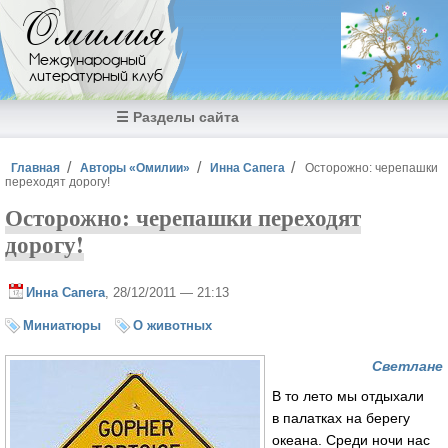
Перейти к основному содержанию
Омилия
Международный
литературный клуб
☰ Разделы сайта
Вы здесь
Главная
Авторы «Омилии»
Инна Сапега
Осторожно: черепашки
переходят дорогу!
Осторожно: черепашки переходят
дорогу!
Инна Сапега
, 28/12/2011 — 21:13
Миниатюры
О животных
Светлане
В то лето мы отдыхали
в палатках на берегу
океана. Среди ночи нас