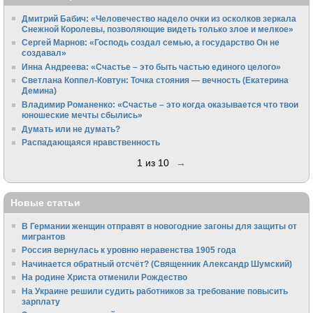
Дмитрий Бабич: «Человечество надело очки из осколков зеркала
Снежной Королевы, позволяющие видеть только злое и мелкое»
Сергей Марнов: «Господь создал семью, а государство Он не
создавал»
Инна Андреева: «Счастье – это быть частью единого целого»
Светлана Коппел-Ковтун: Точка стояния — вечность (Екатерина
Демина)
Владимир Романенко: «Счастье – это когда оказывается что твои
юношеские мечты сбылись»
Думать или не думать?
Распадающаяся нравственность
1 из 10
→
Новые статьи
В Германии женщин отправят в новогодние загоны для защиты от
мигрантов
Россия вернулась к уровню неравенства 1905 года
Начинается обратный отсчёт? (Священник Александр Шумский)
На родине Христа отменили Рождество
На Украине решили судить работников за требование повысить
зарплату