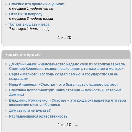
Спасибо что прочли и оценили!
6 месяцев 1 неделя
назад
Ответ к 18 вопросу
6 месяцев 3 недели
назад
Талант внушать и вера
7 месяцев 1 день
назад
1 из 20
→
Новые интервью
Дмитрий Бабич: «Человечество надело очки из осколков зеркала
Снежной Королевы, позволяющие видеть только злое и мелкое»
Сергей Марнов: «Господь создал семью, а государство Он не
создавал»
Инна Андреева: «Счастье – это быть частью единого целого»
Светлана Коппел-Ковтун: Точка стояния — вечность (Екатерина
Демина)
Владимир Романенко: «Счастье – это когда оказывается что твои
юношеские мечты сбылись»
Думать или не думать?
Распадающаяся нравственность
1 из 10
→