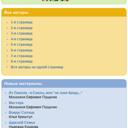
Все авторы
1-я страница
2-я страница
3-я страница
4-я страница
5-я страница
6-я страница
7-я страница
8-я страница
Все авторы на одной странице
Новые материалы
Из Павлов - в Савлы, или "не зная броду..."
Монахиня Евфимия Пащенко
Мастера
Монахиня Евфимия Пащенко
Вокруг Солнца
Илья Криштул
Царской Семье
Надежда Кушкова