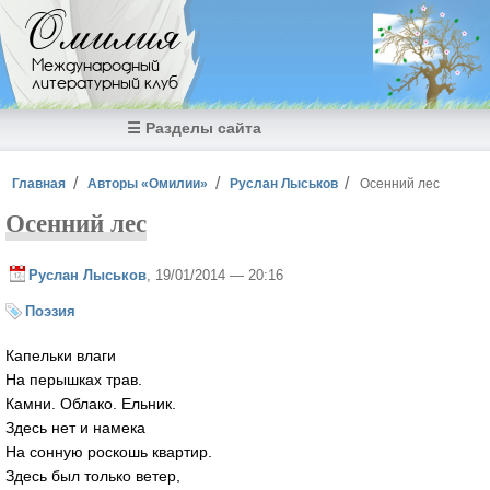
Перейти к основному содержанию
Омилия
Международный
литературный клуб
☰ Разделы сайта
Вы здесь
Главная
Авторы «Омилии»
Руслан Лыськов
Осенний лес
Осенний лес
Руслан Лыськов
, 19/01/2014 — 20:16
Поэзия
Капельки влаги
На перышках трав.
Камни. Облако. Ельник.
Здесь нет и намека
На сонную роскошь квартир.
Здесь был только ветер,