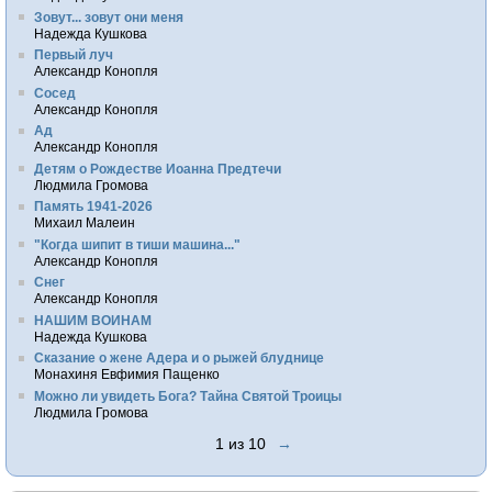
Зовут... зовут они меня
Надежда Кушкова
Первый луч
Александр Конопля
Сосед
Александр Конопля
Ад
Александр Конопля
Детям о Рождестве Иоанна Предтечи
Людмила Громова
Память 1941-2026
Михаил Малеин
"Когда шипит в тиши машина..."
Александр Конопля
Снег
Александр Конопля
НАШИМ ВОИНАМ
Надежда Кушкова
Сказание о жене Адера и о рыжей блуднице
Монахиня Евфимия Пащенко
Можно ли увидеть Бога? Тайна Святой Троицы
Людмила Громова
1 из 10
→