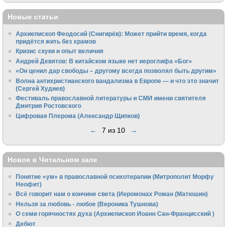
Новые статьи
Архиепископ Феодосий (Снигирёв): Может прийти время, когда
придётся жить без храмов
Кризис скуки и опыт величия
Андрей Девятов: В китайском языке нет иероглифа «Бог»
«Он ценил дар свободы – другому всегда позволял быть другим»
Волна антихристианского вандализма в Европе — и что это значит
(Сергей Худиев)
Фестиваль православной литературы и СМИ имени святителя
Дмитрия Ростовского
Цифровая Плерома (Александр Щипков)
←
7 из 10
→
Новое в Читальном зале
Понятие «ум» в православной психотерапии (Митрополит Морфу
Неофит)
Всё говорит нам о кончине света (Иеромонах Роман (Матюшин)
Нельзя за любовь - любое (Вероника Тушнова)
О семи горячностях духа (Архиепископ Иоанн Сан-Францисский )
Дебют