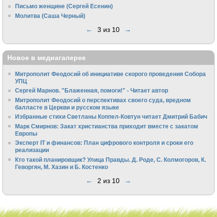
Письмо женщине (Сергей Есенин)
Молитва (Саша Черный)
←
3 из 10
→
Новое в медиагалерее
Митрополит Феодосий об инициативе скорого проведения Собора
УПЦ
Сергей Марнов. "Блаженная, помоги!" - Читает автор
Митрополит Феодосий о перспективах своего суда, вредном
балласте в Церкви и русском языке
Избранные стихи Светланы Коппел-Ковтун читает Дмитрий Бабич
Марк Смирнов: Закат христианства приходит вместе с закатом
Европы
Эксперт IT и финансов: План цифрового контроля и сроки его
реализации
Кто такой планировщик? Улица Правды. Д. Роде, С. Колмогоров, К.
Геворгян, М. Хазин и Б. Костенко
←
2 из 10
→