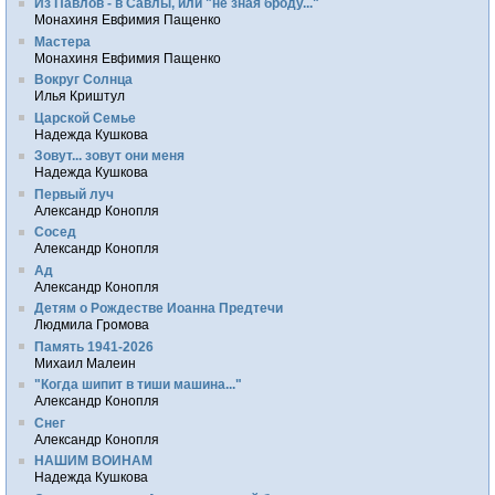
Из Павлов - в Савлы, или "не зная броду..."
Монахиня Евфимия Пащенко
Мастера
Монахиня Евфимия Пащенко
Вокруг Солнца
Илья Криштул
Царской Семье
Надежда Кушкова
Зовут... зовут они меня
Надежда Кушкова
Первый луч
Александр Конопля
Сосед
Александр Конопля
Ад
Александр Конопля
Детям о Рождестве Иоанна Предтечи
Людмила Громова
Память 1941-2026
Михаил Малеин
"Когда шипит в тиши машина..."
Александр Конопля
Снег
Александр Конопля
НАШИМ ВОИНАМ
Надежда Кушкова