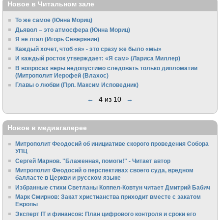
Новое в Читальном зале
То же самое (Юнна Мориц)
Дьявол – это атмосфера (Юнна Мориц)
Я не лгал (Игорь Северянин)
Каждый хочет, чтоб «я» - это сразу же было «мы»
И каждый росток утверждает: «Я сам» (Лариса Миллер)
В вопросах веры недопустимо следовать только дипломатии
(Митрополит Иерофей (Влахос)
Главы о любви (Прп. Максим Исповедник)
←
4 из 10
→
Новое в медиагалерее
Митрополит Феодосий об инициативе скорого проведения Собора
УПЦ
Сергей Марнов. "Блаженная, помоги!" - Читает автор
Митрополит Феодосий о перспективах своего суда, вредном
балласте в Церкви и русском языке
Избранные стихи Светланы Коппел-Ковтун читает Дмитрий Бабич
Марк Смирнов: Закат христианства приходит вместе с закатом
Европы
Эксперт IT и финансов: План цифрового контроля и сроки его