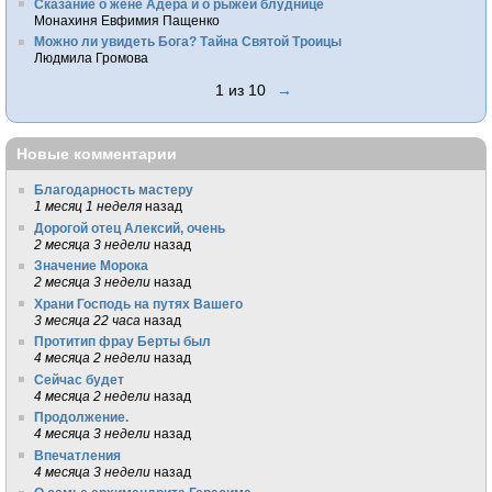
Сказание о жене Адера и о рыжей блуднице
Монахиня Евфимия Пащенко
Можно ли увидеть Бога? Тайна Святой Троицы
Людмила Громова
1 из 10
→
Новые комментарии
Благодарность мастеру
1 месяц 1 неделя
назад
Дорогой отец Алексий, очень
2 месяца 3 недели
назад
Значение Морока
2 месяца 3 недели
назад
Храни Господь на путях Вашего
3 месяца 22 часа
назад
Протитип фрау Берты был
4 месяца 2 недели
назад
Сейчас будет
4 месяца 2 недели
назад
Продолжение.
4 месяца 3 недели
назад
Впечатления
4 месяца 3 недели
назад