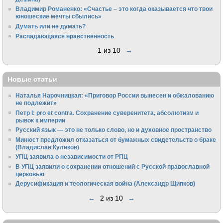
Владимир Романенко: «Счастье – это когда оказывается что твои
юношеские мечты сбылись»
Думать или не думать?
Распадающаяся нравственность
1 из 10
→
Новые статьи
Наталья Нарочницкая: «Приговор России вынесен и обжалованию
не подлежит»
Петр I: pro et contra. Сохранение суверенитета, абсолютизм и
рывок к империи
Русский язык — это не только слово, но и духовное пространство
Минюст предложил отказаться от бумажных свидетельств о браке
(Владислав Куликов)
УПЦ заявила о независимости от РПЦ
В УПЦ заявили о сохранении отношений с Русской православной
церковью
Дерусификация и теологическая война (Александр Щипков)
←
2 из 10
→