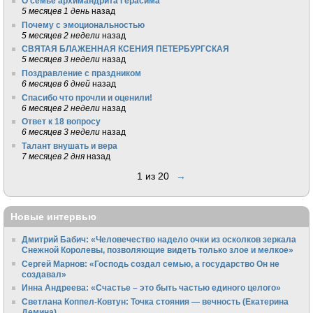
О семье архимандрита Герасима
5 месяцев 1 день
назад
Почему с эмоциональностью
5 месяцев 2 недели
назад
СВЯТАЯ БЛАЖЕННАЯ КСЕНИЯ ПЕТЕРБУРГСКАЯ
5 месяцев 3 недели
назад
Поздравление с праздником
6 месяцев 6 дней
назад
Спасибо что прочли и оценили!
6 месяцев 2 недели
назад
Ответ к 18 вопросу
6 месяцев 3 недели
назад
Талант внушать и вера
7 месяцев 2 дня
назад
1 из 20
→
Новые интервью
Дмитрий Бабич: «Человечество надело очки из осколков зеркала
Снежной Королевы, позволяющие видеть только злое и мелкое»
Сергей Марнов: «Господь создал семью, а государство Он не
создавал»
Инна Андреева: «Счастье – это быть частью единого целого»
Светлана Коппел-Ковтун: Точка стояния — вечность (Екатерина
Демина)