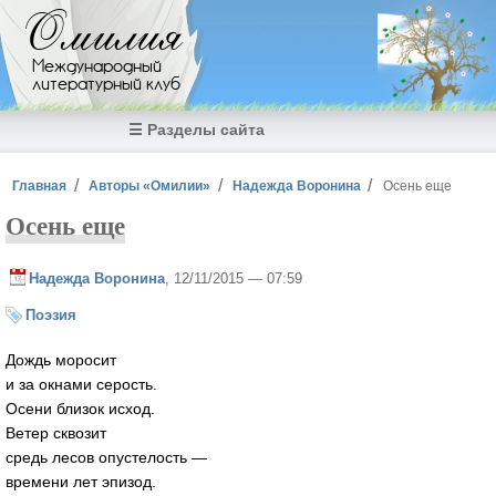
Перейти к основному содержанию
Омилия
Международный
литературный клуб
☰ Разделы сайта
Вы здесь
Главная
Авторы «Омилии»
Надежда Воронина
Осень еще
Осень еще
Надежда Воронина
, 12/11/2015 — 07:59
Поэзия
Дождь моросит
и за окнами серость.
Осени близок исход.
Ветер сквозит
средь лесов опустелость —
времени лет эпизод.