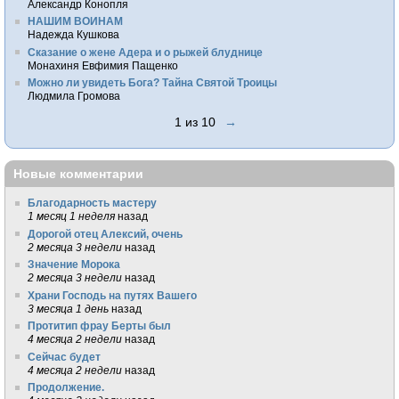
Александр Конопля
НАШИМ ВОИНАМ
Надежда Кушкова
Сказание о жене Адера и о рыжей блуднице
Монахиня Евфимия Пащенко
Можно ли увидеть Бога? Тайна Святой Троицы
Людмила Громова
1 из 10
→
Новые комментарии
Благодарность мастеру
1 месяц 1 неделя
назад
Дорогой отец Алексий, очень
2 месяца 3 недели
назад
Значение Морока
2 месяца 3 недели
назад
Храни Господь на путях Вашего
3 месяца 1 день
назад
Протитип фрау Берты был
4 месяца 2 недели
назад
Сейчас будет
4 месяца 2 недели
назад
Продолжение.