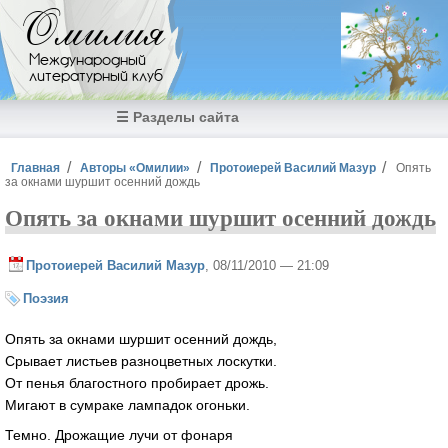
Перейти к основному содержанию
Омилия
Международный
литературный клуб
☰ Разделы сайта
Вы здесь
Главная
Авторы «Омилии»
Протоиерей Василий Мазур
Опять
за окнами шуршит осенний дождь
Опять за окнами шуршит осенний дождь
Протоиерей Василий Мазур
, 08/11/2010 — 21:09
Поэзия
Опять за окнами шуршит осенний дождь,
Срывает листьев разноцветных лоскутки.
От пенья благостного пробирает дрожь.
Мигают в сумраке лампадок огоньки.
Темно. Дрожащие лучи от фонаря