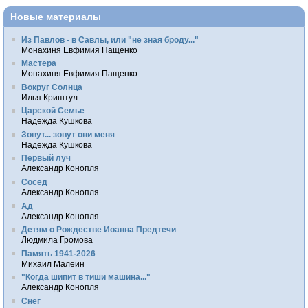
Новые материалы
Из Павлов - в Савлы, или "не зная броду..."
Монахиня Евфимия Пащенко
Мастера
Монахиня Евфимия Пащенко
Вокруг Солнца
Илья Криштул
Царской Семье
Надежда Кушкова
Зовут... зовут они меня
Надежда Кушкова
Первый луч
Александр Конопля
Сосед
Александр Конопля
Ад
Александр Конопля
Детям о Рождестве Иоанна Предтечи
Людмила Громова
Память 1941-2026
Михаил Малеин
"Когда шипит в тиши машина..."
Александр Конопля
Снег