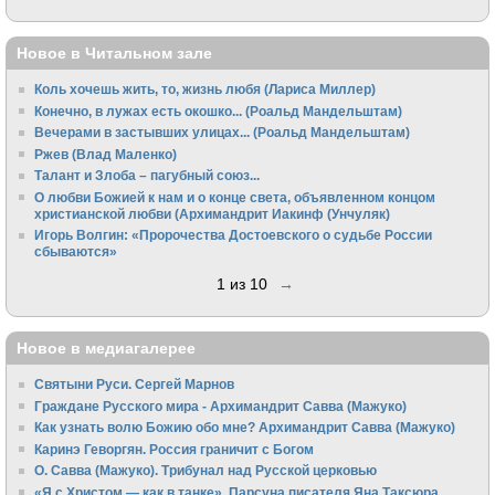
Новое в Читальном зале
Коль хочешь жить, то, жизнь любя (Лариса Миллер)
Конечно, в лужах есть окошко... (Роальд Мандельштам)
Вечерами в застывших улицах... (Роальд Мандельштам)
Ржев (Влад Маленко)
Талант и Злоба – пагубный союз...
О любви Божией к нам и о конце света, объявленном концом
христианской любви (Архимандрит Иакинф (Унчуляк)
Игорь Волгин: «Пророчества Достоевского о судьбе России
сбываются»
1 из 10
→
Новое в медиагалерее
Святыни Руси. Сергей Марнов
Граждане Русского мира - Архимандрит Савва (Мажуко)
Как узнать волю Божию обо мне? Архимандрит Савва (Мажуко)
Каринэ Геворгян. Россия граничит с Богом
О. Савва (Мажуко). Трибунал над Русской церковью
«Я с Христом — как в танке». Парсуна писателя Яна Таксюра