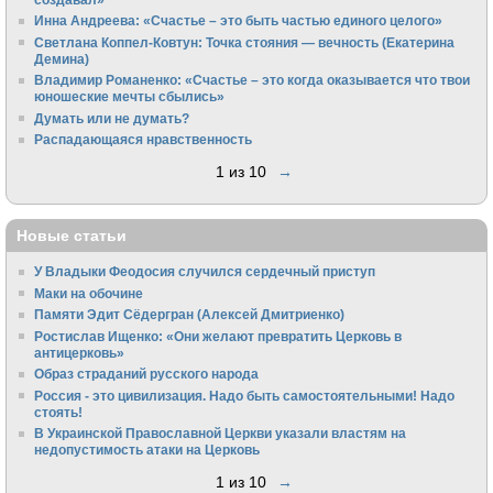
Инна Андреева: «Счастье – это быть частью единого целого»
Светлана Коппел-Ковтун: Точка стояния — вечность (Екатерина
Демина)
Владимир Романенко: «Счастье – это когда оказывается что твои
юношеские мечты сбылись»
Думать или не думать?
Распадающаяся нравственность
1 из 10
→
Новые статьи
У Владыки Феодосия случился сердечный приступ
Маки на обочине
Памяти Эдит Сёдергран (Алексей Дмитриенко)
Ростислав Ищенко: «Они желают превратить Церковь в
антицерковь»
Образ страданий русского народа
Россия - это цивилизация. Надо быть самостоятельными! Надо
стоять!
В Украинской Православной Церкви указали властям на
недопустимость атаки на Церковь
1 из 10
→