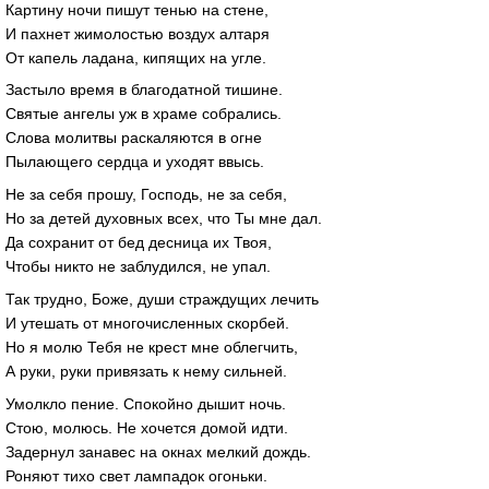
Картину ночи пишут тенью на стене,
И пахнет жимолостью воздух алтаря
От капель ладана, кипящих на угле.
Застыло время в благодатной тишине.
Святые ангелы уж в храме собрались.
Слова молитвы раскаляются в огне
Пылающего сердца и уходят ввысь.
Не за себя прошу, Господь, не за себя,
Но за детей духовных всех, что Ты мне дал.
Да сохранит от бед десница их Твоя,
Чтобы никто не заблудился, не упал.
Так трудно, Боже, души страждущих лечить
И утешать от многочисленных скорбей.
Но я молю Тебя не крест мне облегчить,
А руки, руки привязать к нему сильней.
Умолкло пение. Спокойно дышит ночь.
Стою, молюсь. Не хочется домой идти.
Задернул занавес на окнах мелкий дождь.
Роняют тихо свет лампадок огоньки.