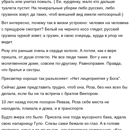
убрать или унитаз помыть. ( Ее, курдянку, мало кто дальше
туалета пустит. На генеральные уборки либо русских, либо
грузинок зовут, да таких, чтоб внешний вид имели непозорный.)
Вот интересно, почему так в жизни устроено: человек на человека
с прищуром смотрит? Белый на черного косо глядит, русский
грузина чуркой зовет, а грузин, в свою очередь, курда в упор не
видит.
Розу это раньше очень в сердце кололо. А потом, как к вере
пришла, от души отлегло. Не все люди такие. Вот у них в
молитвенном доме, совсем по-другому. Равноправие. Правда,
что братья и сестры.
Пресвитер хорошо так разъясняет: «Нет лицеприятия у Бога".
Сейчас даже представить трудно, чтоб она, Роза, без них всех бы
делала, если бы не та встреча с братом Виктором.
10 лет назад после похорон Реваза, Роза себе места не
находила, плакала и дома, и в транспорте.
Будто вчера это было. Присела она тогда мусорного бака, ждала
свою напарницу Гуло. Слезы сами бежали из глаз. А в голове
крутилась одна и та же мысль, как пластинка заигранная: «Как