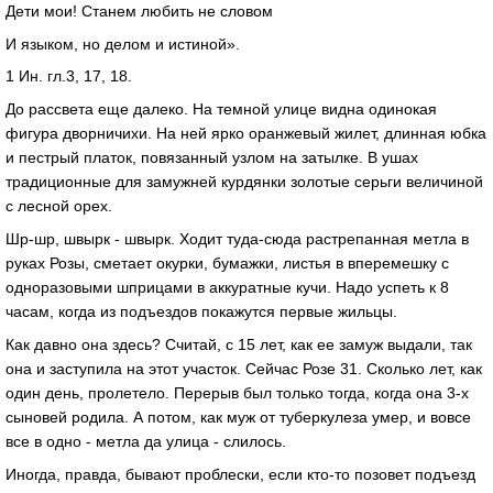
Дети мои! Станем любить не словом
И языком, но делом и истиной».
1 Ин. гл.3, 17, 18.
До рассвета еще далеко. На темной улице видна одинокая
фигура дворничихи. На ней ярко оранжевый жилет, длинная юбка
и пестрый платок, повязанный узлом на затылке. В ушах
традиционные для замужней курдянки золотые серьги величиной
с лесной орех.
Шр-шр, швырк - швырк. Ходит туда-сюда растрепанная метла в
руках Розы, сметает окурки, бумажки, листья в вперемешку с
одноразовыми шприцами в аккуратные кучи. Надо успеть к 8
часам, когда из подъездов покажутся первые жильцы.
Как давно она здесь? Считай, с 15 лет, как ее замуж выдали, так
она и заступила на этот участок. Сейчас Розе 31. Сколько лет, как
один день, пролетело. Перерыв был только тогда, когда она 3-х
сыновей родила. А потом, как муж от туберкулеза умер, и вовсе
все в одно - метла да улица - слилось.
Иногда, правда, бывают проблески, если кто-то позовет подъезд