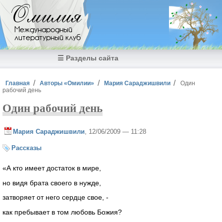
Перейти к основному содержанию
Омилия
Международный
литературный клуб
☰ Разделы сайта
Вы здесь
Главная
Авторы «Омилии»
Мария Сараджишвили
Один
рабочий день
Один рабочий день
Мария Сараджишвили
, 12/06/2009 — 11:28
Рассказы
«А кто имеет достаток в мире,
но видя брата своего в нужде,
затворяет от него сердце свое, -
как пребывает в том любовь Божия?