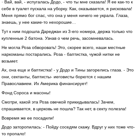
· Вай, вай, - испугалась Додо, - что ты мне сказала! Я ее как-то к
себе в туалет пускала на уборку. Как, оказывается, я рисковала!
Меня прямо бог спас, что она у меня ничего не украла. Глаза,
знаешь, у нее какие-то нехорошие…
Тут к ним подошла Дареджан из 3-его номера, держа только что
купленные 2 батона. Узнав о чем речь, засомневалась.
Не могла Роза обворовать! Это, скорее всего, наши местные
наркоманы постарались. Роза - баптистка, чужой нитки не
возьмет.
Ах, она еще и баптистка! - у Додо и Тины загорелись глаза. - Это
они, сектанты, баптисты- иеговисты борются с нашим
Православием. Их Америка финансирует!
Фонд Сороса и масоны!
Смотри, какой эта Роза овечкой прикидывалась! Зачем,
спрашивается, в церковь не пошла? Так нет, в секту полезла!
Вовремя же ее посадили!
Додо заторопилась: - Пойду соседям скажу. Вдруг у них тоже что-
то пропало!