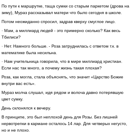
По пути к маршрутке, таща сумки со старым паркетом (дрова на
зиму), Мураз рассказывал матери что было сегодня в школе.
Потом неожиданно спросил, задрав кверху смуглое лицо.
· Мам, а миллиард людей - это примерно сколько? Как весь
Тбилиси?
· Нет. Намного больше. - Роза затруднилась с ответом т.к. в
математике была несильна.
· Нам учительница говорила, что в мире миллиард христиан.
Если нас так много, а почему жизнь такая плохая?
Роза, как могла, стала объяснять, что значит «Царство Божие
внутри вас есть».
Мураз молча слушал, идя рядом и волоча давно потерявшую
цвет сумку.
День склонялся к вечеру.
В принципе, это был неплохой день для Розы. Без лишней
нервотрепки в кармане осталось 14 лар. Для четверых негусто,
но и не плохо.