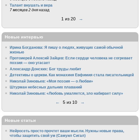
Талант внушать и вера
7 месяцев 2 дня
назад
1 из 20
→
Новые интервью
Ирина Богданова: Я пишу о людях, живущих самой обычной
жизнью
Протоиерей Алексий Зайцев: Если сердце человека не согревает
поэзия — оно угасает
Александр Донских: Бог труды любит
Детективы о церкви. Как монахиня Евфимия стала писательницей
Николай Зиновьев: «Моя поэзия — о Любви»
Штурман небесных дальних плаваний
Николай Зиновьев: «Любовь умаляется, зло набирает силу»
←
5 из 10
→
Новые статьи
Нейросеть просто прочтет ваши мысли. Нужны новые права,
чтобы защитить свой ум (Самуил Сигал)