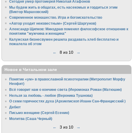
Сегодня умер протоиерей Николай Агафонов
Мы будем жить в общагах, есть насекомых и гордиться этим
(Виктор Мараховский)
Cовременное монашество. Игра и богоискательство
«Автор уходит неизвестным» (Сергей Шаргунов)
Александр Щипков: Минздрав поменял философское отношение к
понятиям "мужчина и женщина"
Калужская бизнесвумен решила раздавать хлеб бесплатно и
пожалела об этом
←
8 из 10
→
Новое в Читальном зале
Понятие «ум» в православной психотерапии (Митрополит Морфу
Неофит)
Всё говорит нам о кончине света (Иеромонах Роман (Матюшин)
Нельзя за любовь - любое (Вероника Тушнова)
О семи горячностях духа (Архиепископ Иоанн Сан-Францисский )
Дебют
Письмо женщине (Сергей Есенин)
Молитва (Саша Черный)
←
3 из 10
→