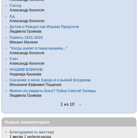
Сосед
Александр Конопля
Ад
Александр Конопля
Детям о Рождестве Иоанна Предтечи
Людмила Громова
Память 1941-2026
Михаил Малеин
"Когда шипит в тиши машина..."
Александр Конопля
Снег
Александр Конопля
НАШИМ ВОИНАМ
Надежда Кушкова
Сказание о жене Адера и о рыжей блуднице
Монахиня Евфимия Пащенко
Можно ли увидеть Бога? Тайна Святой Троицы
Людмила Громова
1 из 10
→
Новые комментарии
Благодарность мастеру
1 месяц 1 неделя
назад