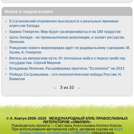
Новое в медиагалерее
Е.Сатановский откровенно высказался о реальных причинах
агрессии Запада
Каринэ Геворгян: Мир будет разворачиваться на 180 градусов
Цель Запада - не промышленная революция, а захват ресурсов.
Лепехин
Рождение нового миропорядка идёт по радикальному сценарию. М.
Хазин, К. Геворгян
Витязь на имперском пути. От потешных войск к переустройству
государства. Сергей Марнов
Владимир Лепехин. Расшифровка прогноза "Economist" на 2023
Победа Си Цзиньпина - это геополитическая победа России. Н.
Вавилов
←
3 из 10
→
© А. Ковтун 2008–2026 МЕЖДУНАРОДНЫЙ КЛУБ ПРАВОСЛАВНЫХ
ЛИТЕРАТОРОВ «ОМИЛИЯ»
Руководитель проекта — Светлана Анатольевна Коппел-Ковтун.
При использования материалов сайта, активная ссылка на
Клуб
православных литераторов «ОМИЛИЯ»
обязательна.