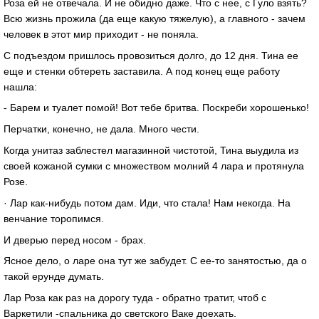
Роза ей не отвечала. И не обидно даже. Что с нее, с Гуло взять?
Всю жизнь прожила (да еще какую тяжелую), а главного - зачем
человек в этот мир приходит - не поняла.
С подъездом пришлось провозиться долго, до 12 дня. Тина ее
еще и стенки обтереть заставила. А под конец еще работу
нашла:
- Барем и туалет помой! Вот тебе бритва. Поскреби хорошенько!
Перчатки, конечно, не дала. Много чести.
Когда унитаз заблестел магазинной чистотой, Тина выудила из
своей кожаной сумки с множеством молний 4 лара и протянула
Розе.
· Лар как-нибудь потом дам. Иди, что стала! Нам некогда. На
венчание торопимся.
И дверью перед носом - брах.
Ясное дело, о ларе она тут же забудет. С ее-то занятостью, да о
такой ерунде думать.
Лар Роза как раз на дорогу туда - обратно тратит, чтоб с
Варкетили -спальника до светского Ваке доехать.