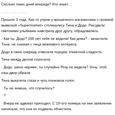
Сколько таких дней впереди? Кто знает…
…… …… ……..
Прошло 3 года. Как-то утром у крошечного магазинчика с громкой
вывеской «Supermarket» столкнулись Тина и Додо. Расцвели
светскими улыбками навстречу друг другу, обрадовались.
· Как ты, Додо? 100 лет тебя не видела! Как дома? - зачастила
Тина, не снимая с лица вежливого интереса.
Додо в свою очередь отвесила порцию этикетной сладости.
Тина между делом спросила.
· Додо, шени чириме, ты случайно Розу не видела? Хочу, чтоб
наш двор убрала.
Тина выкатила глаза и чуть понизила голос.
· Ты не знаешь, что случилось?
· ?
· Вчера ее адвокат приходил. С 10-ого номера на нее заявление
написали, что она их подвалы обчистила.