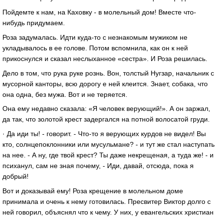
Пойдемте к нам, на Каховку - в молельный дом! Вместе что-
нибудь придумаем.
Роза задумалась. Идти куда-то с незнакомым мужиком не
укладывалось в ее голове. Потом вспомнила, как он к ней
прикоснулся и сказал неслыханное «сестра». И Роза решилась.
Дело в том, что рука руке рознь. Вон, толстый Нугзар, начальник с
мусорной канторы, всю дорогу е ней клеится. Знает, собака, что
она одна, без мужа. Вот и не теряется.
Она ему недавно сказала: «Я человек верующий!». А он заржал,
да так, что золотой крест задергался на потной волосатой груди.
· Да иди ты! - говорит. - Что-то я верующих курдов не видел! Вы
кто, солнцепоклонники или мусульмане? - и тут же стал наступать
на нее. - А ну, где твой крест? Ты даже некрещеная, а туда же! - и
психанул, сам не зная почему, - Иди, давай, отсюда, пока я
добрый!
Вот и доказывай ему! Роза крещение в молельном доме
принимала и очень к нему готовилась. Пресвитер Виктор долго с
ней говорил, объяснял что к чему. У них, у евангельских христиан