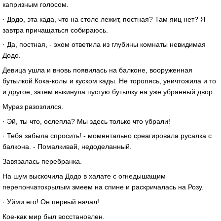
капризным голосом.
· Додо, эта када, что на столе лежит, постная? Там яиц нет? Я
завтра причащаться собираюсь.
· Да, постная, - эхом ответила из глубины комнаты невидимая
Додо.
Девица ушла и вновь появилась на балконе, вооруженная
бутылкой Кока-колы и куском кады. Не торопясь, уничтожила и то
и другое, затем выкинула пустую бутылку на уже убранный двор.
Мураз разозлился.
· Эй, ты что, ослепла? Мы здесь только что убрали!
· Тебя забыла спросить! - моментально среагировала русалка с
балкона. - Помалкивай, недоделанный.
Завязалась перебранка.
На шум выскочила Додо в халате с огнедышащим
перепончатокрылым змеем на спине и раскричалась на Розу.
· Уйми его! Он первый начал!
Кое-как мир был восстановлен.