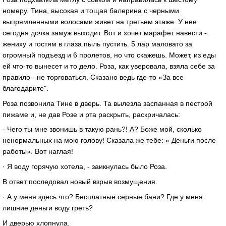
номеру. Тина, высокая и тощая балерина с черными
выпрямленными волосами живет на третьем этаже. У нее
сегодня дочка замуж выходит. Вот и хочет марафет навести -
жениху и гостям в глаза пыль пустить. 5 лар маловато за
огромный подъезд и 6 пролетов, но что скажешь. Может, из еды
ей что-то вынесет и то дело. Роза, как уверовала, взяла себе за
правило - не торговаться. Сказано ведь где-то «За все
благодарите".
Роза позвонила Тине в дверь. Та вылезла заспанная в пестрой
пижаме и, не дав Розе и рта раскрыть, раскричалась:
- Чего ты мне звонишь в такую рань?! А? Боже мой, сколько
ненормальных на мою голову! Сказала же тебе: « Деньги после
работы». Вот наглая!
· Я воду горячую хотела, - заикнулась было Роза.
В ответ последовал новый взрыв возмущения.
· А у меня здесь что? Бесплатные серные бани? Где у меня
лишние деньги воду греть?
И дверью хлопнула.