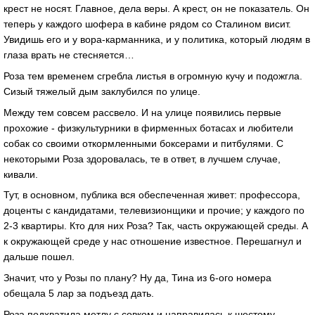
крест не носят. Главное, дела веры. А крест, он не показатель. Он
теперь у каждого шофера в кабине рядом со Сталином висит.
Увидишь его и у вора-карманника, и у политика, который людям в
глаза врать не стесняется…
Роза тем временем сгребла листья в огромную кучу и подожгла.
Сизый тяжелый дым заклубился по улице.
Между тем совсем рассвело. И на улице появились первые
прохожие - физкультурники в фирменных ботасах и любители
собак со своими откормленными боксерами и питбулями. С
некоторыми Роза здоровалась, те в ответ, в лучшем случае,
кивали.
Тут, в основном, публика вся обеспеченная живет: профессора,
доценты с кандидатами, телевизионщики и прочие; у каждого по
2-3 квартиры. Кто для них Роза? Так, часть окружающей среды. А
к окружающей среде у нас отношение известное. Перешагнул и
дальше пошел.
Значит, что у Розы по плану? Ну да, Тина из 6-ого номера
обещала 5 лар за подъезд дать.
Роза подхватила метлу с совком и направилась к шестому