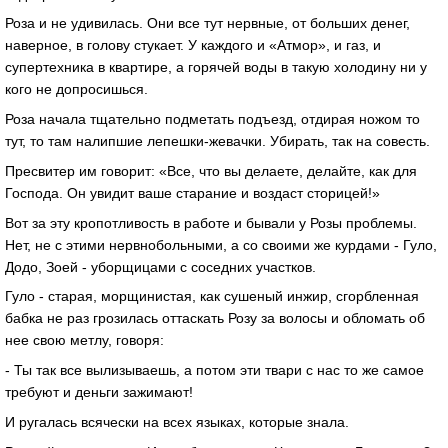
Роза и не удивилась. Они все тут нервные, от больших денег,
наверное, в голову стукает. У каждого и «Атмор», и газ, и
супертехника в квартире, а горячей воды в такую холодину ни у
кого не допросишься.
Роза начала тщательно подметать подъезд, отдирая ножом то
тут, то там налипшие лепешки-жевачки. Убирать, так на совесть.
Пресвитер им говорит: «Все, что вы делаете, делайте, как для
Господа. Он увидит ваше старание и воздаст сторицей!»
Вот за эту кропотливость в работе и бывали у Розы проблемы.
Нет, не с этими нервнобольными, а со своими же курдами - Гуло,
Додо, Зоей - уборщицами с соседних участков.
Гуло - старая, морщинистая, как сушеный инжир, сгорбленная
бабка не раз грозилась оттаскать Розу за волосы и обломать об
нее свою метлу, говоря:
- Ты так все вылизываешь, а потом эти твари с нас то же самое
требуют и деньги зажимают!
И ругалась всячески на всех языках, которые знала.