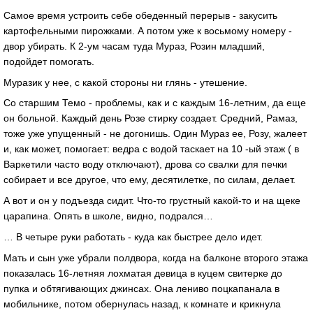
Самое время устроить себе обеденный перерыв - закусить
картофельными пирожками. А потом уже к восьмому номеру -
двор убирать. К 2-ум часам туда Мураз, Розин младший,
подойдет помогать.
Муразик у нее, с какой стороны ни глянь - утешение.
Со старшим Темо - проблемы, как и с каждым 16-летним, да еще
он больной. Каждый день Розе стирку создает. Средний, Рамаз,
тоже уже упущенный - не догонишь. Один Мураз ее, Розу, жалеет
и, как может, помогает: ведра с водой таскает на 10 -ый этаж ( в
Варкетили часто воду отключают), дрова со свалки для печки
собирает и все другое, что ему, десятилетке, по силам, делает.
А вот и он у подъезда сидит. Что-то грустный какой-то и на щеке
царапина. Опять в школе, видно, подрался…
… В четыре руки работать - куда как быстрее дело идет.
Мать и сын уже убрали полдвора, когда на балконе второго этажа
показалась 16-летняя лохматая девица в куцем свитерке до
пупка и обтягивающих джинсах. Она лениво поцкапанала в
мобильнике, потом обернулась назад, к комнате и крикнула