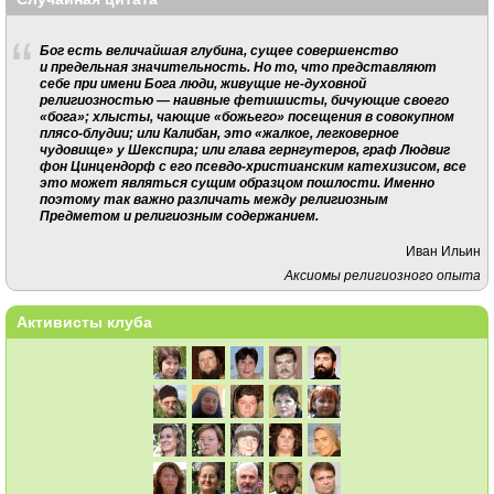
Бог есть величайшая глубина, сущее совершенство
и предельная значительность. Но то, что представляют
себе при имени Бога люди, живущие не-духовной
религиозностью — наивные фетишисты, бичующие своего
«бога»; хлысты, чающие «божьего» посещения в совокупном
плясо-блудии; или Калибан, это «жалкое, легковерное
чудовище» у Шекспира; или глава гернгутеров, граф Людвиг
фон Цинцендорф с его псевдо-христианским катехизисом, все
это может являться сущим образцом пошлости. Именно
поэтому так важно различать между религиозным
Предметом и религиозным содержанием.
Иван Ильин
Аксиомы религиозного опыта
Активисты клуба