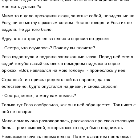
мне жить дальше?».
Мимо то и дело проходили люди, занятые собой, невидевшие ни
Розу, ни ее метлу с ржавым совком. Честно говоря, и Роза их не
видела. Не до того было.
Вдруг кто-то тронул ее за плечо и спросил по-русски.
· Сестра, что случилось? Почему вы плачете?
Роза вздрогнула и подняла заплаканные глаза. Перед ней стоял
седой голубоглазый человек в немодном пиджаке и серых
брюках. «Вот, навязался на мою голову», - пронеслось у нее.
Странный тип присел рядом с ней на парапет, да так
естественно, будто опустился на диван, и снова спросил.
· Сестра, может, я могу вам помочь?
Только тут Роза сообразила, как он к ней обращается. Так никто с
ней не говорил.
Мало-помалу она разговорилась, рассказала про свою головную
боль - троих сыновей, которых как-то надо было поднимать.
Незнакомец слушал внимательно. Потом с азартом предложил.