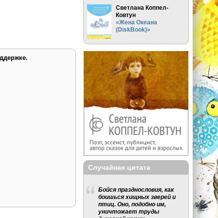
Светлана Коппел-
Ковтун
«Жена Океана
(DiskBook)»
ддержке.
Случайная цитата
Бойся празднословия, как
боишься хищных зверей и
птиц. Оно, подобно им,
уничтожает труды