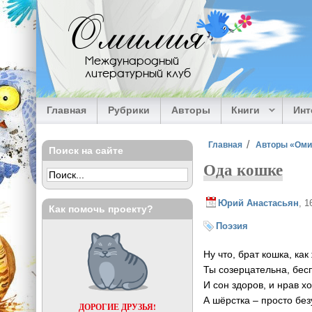
Перейти к основному содержанию
Омилия
Международный
литературный клуб
Главная
Рубрики
Авторы
Книги
Ин
Вы здесь
Главная
Авторы «Ом
Поиск на сайте
Ода кошке
Юрий Анастасьян
, 1
Как помочь проекту?
Поэзия
Ну что, брат кошка, ка
Ты созерцательна, бес
И сон здоров, и нрав х
А шёрстка – просто без
ДОРОГИЕ ДРУЗЬЯ!