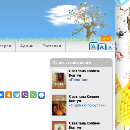
лерея
Админ
Гостевая
Купить наши книги
Светлана Коппел-
Ковтун
«Полотно»
Светлана Коппел-
Ковтун
«Я думаю по-русски»
Светлана Коппел-
Ковтун