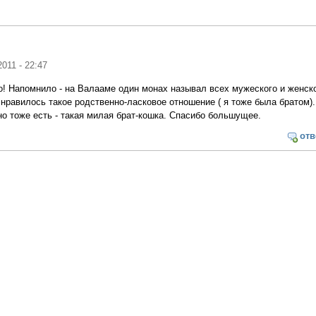
2011 - 22:47
но! Напомнило - на Валааме один монах называл всех мужеского и женск
 нравилось такое родственно-ласковое отношение ( я тоже была братом).
о тоже есть - такая милая брат-кошка. Спасибо большущее.
отв