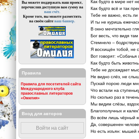
Как будто в мире нет не
Вы можете поддержать наш проект,
перечислив доступную вам сумму на
Как будто всё и так пре
наш счёт.
Тебе не важно, есть ли 
Кроме того, вы можете разместить
на своём сайте
наш баннер.
И ты не куришь ежечас
В окно мечтательно гл
Бог весть, что видя там
Стемнело – бодрствуеш
Я восхищён тобой, не 
Вот говорят: «Собачья 
Как будто быть животн
Тебе не досаждает мыс
Правила
Не видно слёз, не слыш
Пускай порою люди мня
Правила для посетителей сайта
Международного клуба
Что встали на ступеньк
православных литераторов
Но сколько раз в течен
«Омилия»
Мы видим слёзы, вздо
Благополучных и калек
Вход для авторов
Во всём лишь чёрный 
Да, совершенен челове
Войти на сайт
Но есть изъян: мышей 