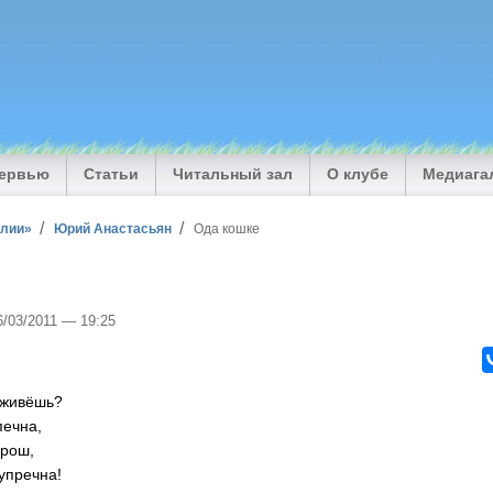
тервью
Статьи
Читальный зал
О клубе
Медиага
илии»
Юрий Анастасьян
Ода кошке
6/03/2011 — 19:25
к живёшь?
печна,
орош,
упречна!