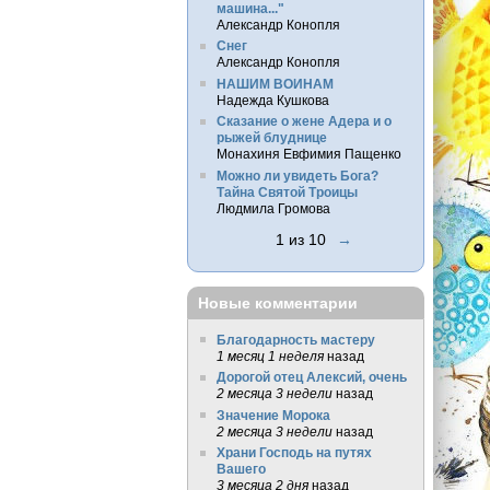
машина..."
Александр Конопля
Снег
Александр Конопля
НАШИМ ВОИНАМ
Надежда Кушкова
Сказание о жене Адера и о
рыжей блуднице
Монахиня Евфимия Пащенко
Можно ли увидеть Бога?
Тайна Святой Троицы
Людмила Громова
1 из 10
→
Новые комментарии
Благодарность мастеру
1 месяц 1 неделя
назад
Дорогой отец Алексий, очень
2 месяца 3 недели
назад
Значение Морока
2 месяца 3 недели
назад
Храни Господь на путях
Вашего
3 месяца 2 дня
назад