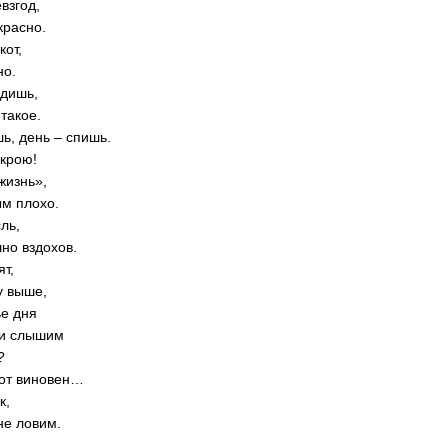
взгод,
красно.
кот,
но.
ядишь,
 такое.
ь, день – спишь.
скрою!
жизнь»,
ым плохо.
ль,
но вздохов.
т,
у выше,
ье дня
хи слышим
?
кот виновен…
к,
не ловим.