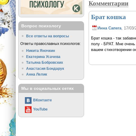
Комментарии
Брат кошка
Вопрос психологу
Инна Сапега
, 17/03/
Все ответы на вопросы
Брат кошка - так забав
Ответы православных психологов:
полу - БРАТ. Мне очень
вашем стихотворении он
Никита Яночкин
Екатерина Усачева
Татьяна Бобровских
Анастасия Бондарук
Анна Лелик
Мы в социальных сетях
ВКонтакте
YouTube