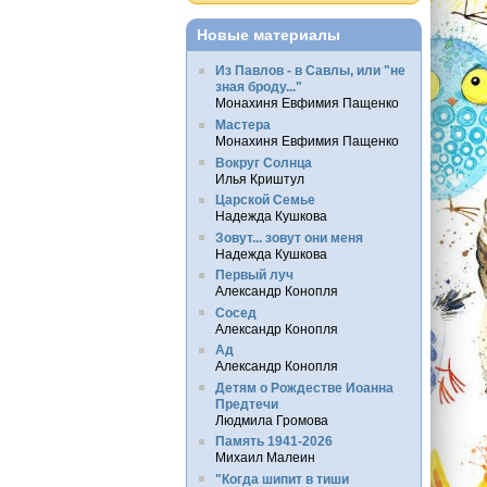
Новые материалы
Из Павлов - в Савлы, или "не
зная броду..."
Монахиня Евфимия Пащенко
Мастера
Монахиня Евфимия Пащенко
Вокруг Солнца
Илья Криштул
Царской Семье
Надежда Кушкова
Зовут... зовут они меня
Надежда Кушкова
Первый луч
Александр Конопля
Сосед
Александр Конопля
Ад
Александр Конопля
Детям о Рождестве Иоанна
Предтечи
Людмила Громова
Память 1941-2026
Михаил Малеин
"Когда шипит в тиши