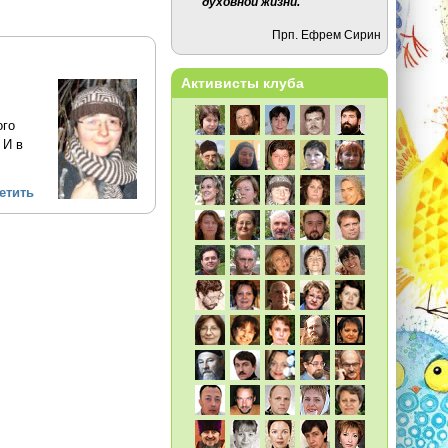
духовной жизни.
Прп. Ефрем Сирин
Активисты клуба
ого
 И в
етить