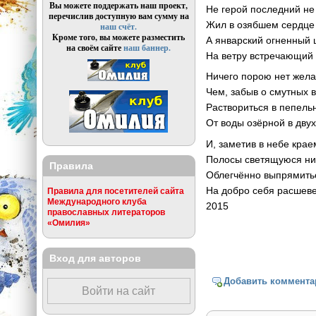
Вы можете поддержать наш проект,
Не герой последний не
перечислив доступную вам сумму на
Жил в озябшем сердце 
наш счёт.
Кроме того, вы можете разместить
А январский огненный 
на своём сайте
наш баннер.
На ветру встречающий 
Ничего порою нет жела
Чем, забыв о смутных 
Раствориться в пепель
От воды озёрной в двух
И, заметив в небе крае
Полосы светящуюся ни
Правила
Облегчённо выпрямить
На добро себя расшеве
Правила для посетителей сайта
Международного клуба
2015
православных литераторов
«Омилия»
Вход для авторов
Добавить коммента
Войти на сайт