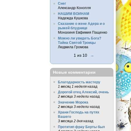
Снег
Александр Конопля
НАШИМ ВОИНАМ
Надежда Кушкова
Сказание о жене Адера и о
рыжей блуднице
Монахиня Евфимия Пащенко
Можно ли увидеть Бога?
Тайна Святой Троицы
Людмила Громова
1 из 10
→
Новые комментарии
Благодарность мастеру
1 месяц 1 неделя
назад
Дорогой отец Алексий, очень
2 месяца 3 недели
назад
Значение Морока
2 месяца 3 недели
назад
Храни Господь на путях
Вашего
3 месяца 2 дня
назад
Протитип фрау Берты был