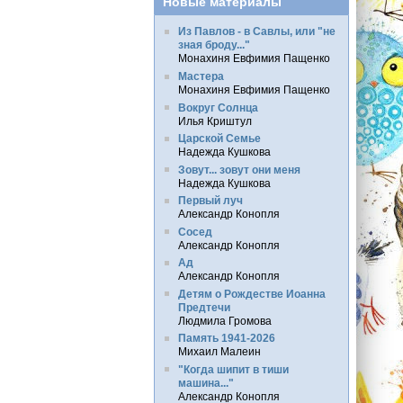
Новые материалы
Из Павлов - в Савлы, или "не
зная броду..."
Монахиня Евфимия Пащенко
Мастера
Монахиня Евфимия Пащенко
Вокруг Солнца
Илья Криштул
Царской Семье
Надежда Кушкова
Зовут... зовут они меня
Надежда Кушкова
Первый луч
Александр Конопля
Сосед
Александр Конопля
Ад
Александр Конопля
Детям о Рождестве Иоанна
Предтечи
Людмила Громова
Память 1941-2026
Михаил Малеин
"Когда шипит в тиши
машина..."
Александр Конопля