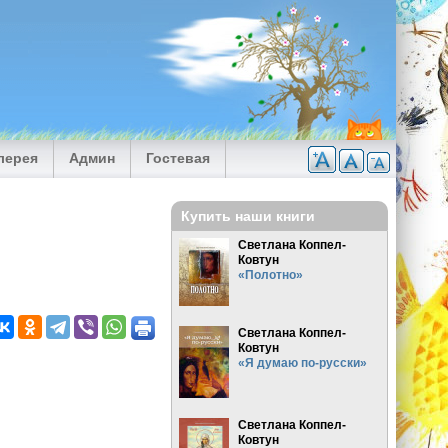
лерея
Админ
Гостевая
Купить наши книги
Светлана Коппел-
Ковтун
«Полотно»
Светлана Коппел-
Ковтун
«Я думаю по-русски»
Светлана Коппел-
Ковтун