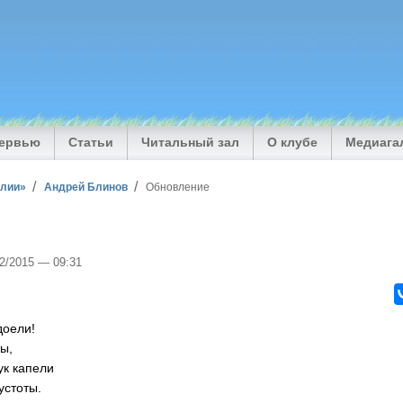
тервью
Статьи
Читальный зал
О клубе
Медиага
илии»
Андрей Блинов
Обновление
02/2015 — 09:31
доели!
ты,
ук капели
устоты.