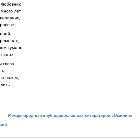
 любовник
много лет,
шиповник,
рассвет.
нней,
временах,
ном тумане
 шагах.
м глаза
ть,
ся разом,
лить.
Международный клуб православных литераторов «Омилия»
рий