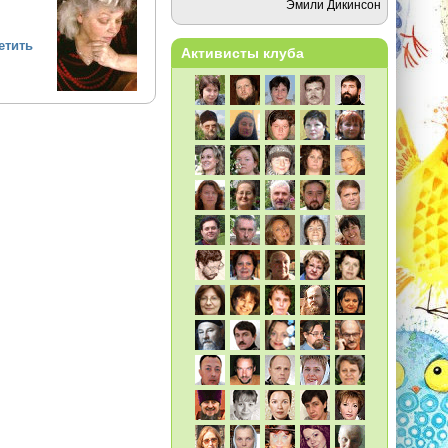
Эмили Дикинсон
етить
Активисты клуба