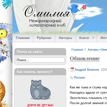
Перейти к основному содержанию
Омилия
Международный
литературный клуб
Главная
Рубрики
Авторы
Книги
Ин
Вы здесь
Главная
Авторы «Ом
Поиск на сайте
Обновление
Андрей Блинов
, 21/
Как помочь проекту?
Поэзия
Как же тьма и стужа на
Находясь вдали от суе
Захотелось слышать ст
После долгой зимней п
ДОРОГИЕ ДРУЗЬЯ!