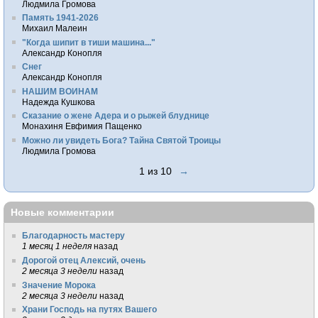
Людмила Громова
Память 1941-2026
Михаил Малеин
"Когда шипит в тиши машина..."
Александр Конопля
Снег
Александр Конопля
НАШИМ ВОИНАМ
Надежда Кушкова
Сказание о жене Адера и о рыжей блуднице
Монахиня Евфимия Пащенко
Можно ли увидеть Бога? Тайна Святой Троицы
Людмила Громова
1 из 10
→
Новые комментарии
Благодарность мастеру
1 месяц 1 неделя
назад
Дорогой отец Алексий, очень
2 месяца 3 недели
назад
Значение Морока
2 месяца 3 недели
назад
Храни Господь на путях Вашего