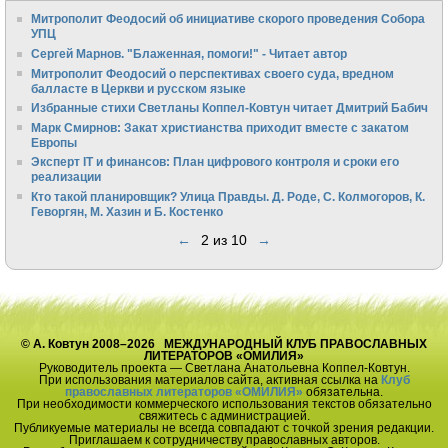
Митрополит Феодосий об инициативе скорого проведения Собора
УПЦ
Сергей Марнов. "Блаженная, помоги!" - Читает автор
Митрополит Феодосий о перспективах своего суда, вредном
балласте в Церкви и русском языке
Избранные стихи Светланы Коппел-Ковтун читает Дмитрий Бабич
Марк Смирнов: Закат христианства приходит вместе с закатом
Европы
Эксперт IT и финансов: План цифрового контроля и сроки его
реализации
Кто такой планировщик? Улица Правды. Д. Роде, С. Колмогоров, К.
Геворгян, М. Хазин и Б. Костенко
←
2 из 10
→
© А. Ковтун 2008–2026 МЕЖДУНАРОДНЫЙ КЛУБ ПРАВОСЛАВНЫХ
ЛИТЕРАТОРОВ «ОМИЛИЯ»
Руководитель проекта — Светлана Анатольевна Коппел-Ковтун.
При использования материалов сайта, активная ссылка на
Клуб
православных литераторов «ОМИЛИЯ»
обязательна.
При необходимости коммерческого использования текстов обязательно
свяжитесь с администрацией.
Публикуемые материалы не всегда совпадают с точкой зрения редакции.
Приглашаем к сотрудничеству православных авторов.