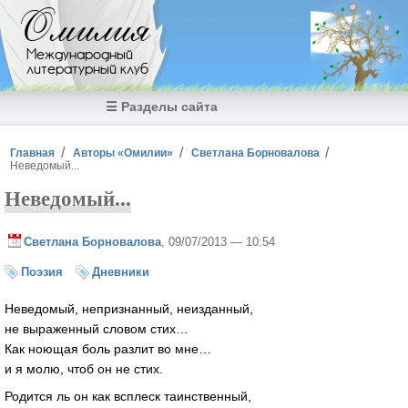
Перейти к основному содержанию
Омилия
Международный
литературный клуб
☰ Разделы сайта
Вы здесь
Главная
Авторы «Омилии»
Светлана Борновалова
Неведомый...
Неведомый...
Светлана Борновалова
, 09/07/2013 — 10:54
Поэзия
Дневники
Неведомый, непризнанный, неизданный,
не выраженный словом стих…
Как ноющая боль разлит во мне…
и я молю, чтоб он не стих.
Родится ль он как всплеск таинственный,