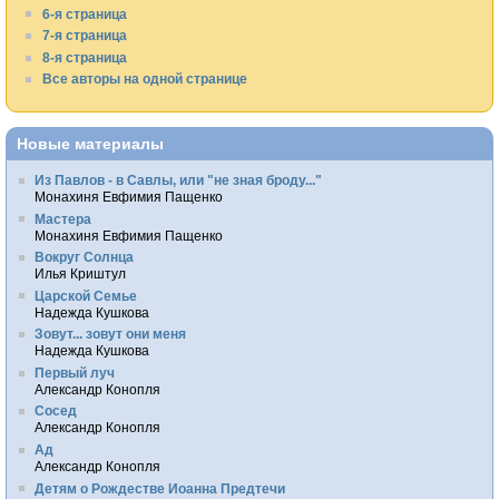
6-я страница
7-я страница
8-я страница
Все авторы на одной странице
Новые материалы
Из Павлов - в Савлы, или "не зная броду..."
Монахиня Евфимия Пащенко
Мастера
Монахиня Евфимия Пащенко
Вокруг Солнца
Илья Криштул
Царской Семье
Надежда Кушкова
Зовут... зовут они меня
Надежда Кушкова
Первый луч
Александр Конопля
Сосед
Александр Конопля
Ад
Александр Конопля
Детям о Рождестве Иоанна Предтечи