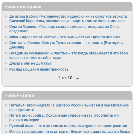
Новые интервью
Дмитрий Бабич: «Человечество надело очки из осколков зеркала
Снежной Королевы, позволяющие видеть только злое и мелкое»
Сергей Марнов: «Господь создал семью, а государство Он не
создавал»
Инна Андреева: «Счастье – это быть частью единого целого»
Светлана Коппел-Ковтун: Точка стояния — вечность (Екатерина
Демина)
Владимир Романенко: «Счастье – это когда оказывается что твои
юношеские мечты сбылись»
Думать или не думать?
Распадающаяся нравственность
1 из 10
→
Новые статьи
Наталья Нарочницкая: «Приговор России вынесен и обжалованию
не подлежит»
Петр I: pro et contra. Сохранение суверенитета, абсолютизм и
рывок к империи
Русский язык — это не только слово, но и духовное пространство
Минюст предложил отказаться от бумажных свидетельств о браке