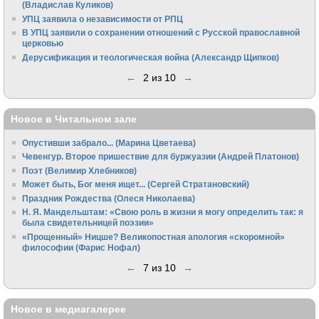
(Владислав Куликов)
УПЦ заявила о независимости от РПЦ
В УПЦ заявили о сохранении отношений с Русской православной
церковью
Дерусификация и теологическая война (Александр Щипков)
←
2 из 10
→
Новое в Читальном зале
Опустивши забрало... (Марина Цветаева)
Чевенгур. Второе пришествие для буржуазии (Андрей Платонов)
Поэт (Велимир Хлебников)
Может быть, Бог меня ищет... (Сергей Стратановский)
Праздник Рождества (Олеся Николаева)
Н. Я. Мандельштам: «Свою pоль в жизни я могу опpеделить так: я
была свидетельницей поэзии»
«Прощенный» Ницше? Великопостная апология «скоромной»
философии (Фарис Нофал)
←
7 из 10
→
Новое в медиагалерее