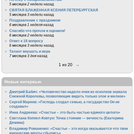
5 месяцев 2 недели
назад
СВЯТАЯ БЛАЖЕННАЯ КСЕНИЯ ПЕТЕРБУРГСКАЯ
5 месяцев 3 недели
назад
Поздравление с праздником
6 месяцев 1 неделя
назад
Спасибо что прочли и оценили!
6 месяцев 2 недели
назад
Ответ к 18 вопросу
6 месяцев 3 недели
назад
Талант внушать и вера
7 месяцев 3 дня
назад
1 из 20
→
Новые интервью
Дмитрий Бабич: «Человечество надело очки из осколков зеркала
Снежной Королевы, позволяющие видеть только злое и мелкое»
Сергей Марнов: «Господь создал семью, а государство Он не
создавал»
Инна Андреева: «Счастье – это быть частью единого целого»
Светлана Коппел-Ковтун: Точка стояния — вечность (Екатерина
Демина)
Владимир Романенко: «Счастье – это когда оказывается что твои
юношеские мечты сбылись»