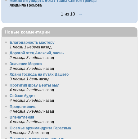
Можно ли увидеть Бога? Тайна Святой Троицы
Людмила Громова
1 из 10
→
Новые комментарии
Благодарность мастеру
1 месяц 1 неделя
назад
Дорогой отец Алексий, очень
2 месяца 3 недели
назад
Значение Морока
2 месяца 3 недели
назад
Храни Господь на путях Вашего
3 месяца 1 день
назад
Протитип фрау Берты был
4 месяца 2 недели
назад
Сейчас будет
4 месяца 2 недели
назад
Продолжение.
4 месяца 3 недели
назад
Впечатления
4 месяца 3 недели
назад
О семье архимандрита Герасима
5 месяцев 2 дня
назад
Почему с эмоциональностью