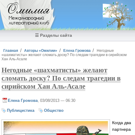
Перейти к основному содержанию
Омилия
Международный
литературный клуб
☰ Разделы сайта
Вы здесь
Главная
Авторы «Омилии»
Елена Громова
Негодные
«шахматисты» желают сломать доску? По следам трагедии в сирийском
Хан Аль-Асале
Негодные «шахматисты» желают
сломать доску? По следам трагедии в
сирийском Хан Аль-Асале
Елена Громова
, 03/08/2013 — 06:30
Публицистика
Общество
Когда два
партнера