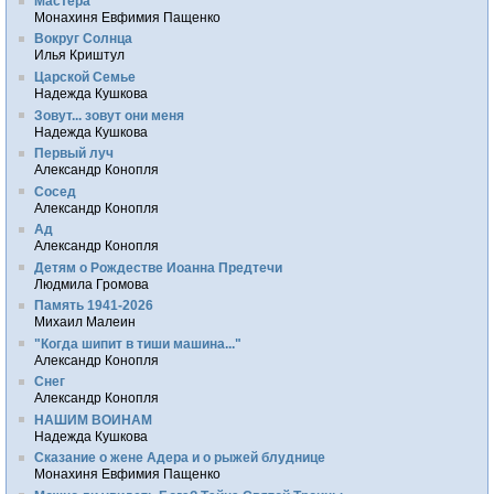
Мастера
Монахиня Евфимия Пащенко
Вокруг Солнца
Илья Криштул
Царской Семье
Надежда Кушкова
Зовут... зовут они меня
Надежда Кушкова
Первый луч
Александр Конопля
Сосед
Александр Конопля
Ад
Александр Конопля
Детям о Рождестве Иоанна Предтечи
Людмила Громова
Память 1941-2026
Михаил Малеин
"Когда шипит в тиши машина..."
Александр Конопля
Снег
Александр Конопля
НАШИМ ВОИНАМ
Надежда Кушкова
Сказание о жене Адера и о рыжей блуднице
Монахиня Евфимия Пащенко