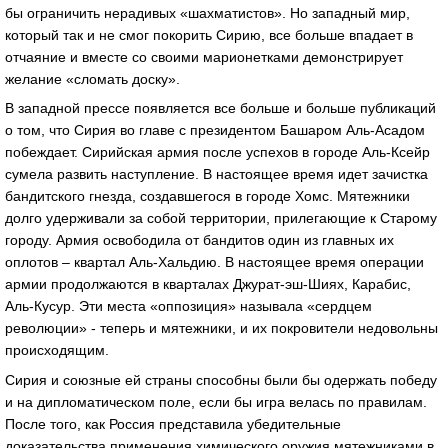
бы ограничить нерадивых «шахматистов». Но западный мир,
который так и не смог покорить Сирию, все больше впадает в
отчаяние и вместе со своими марионетками демонстрирует
желание «сломать доску».
В западной прессе появляется все больше и больше публикаций
о том, что Сирия во главе с президентом Башаром Аль-Асадом
побеждает. Сирийская армия после успехов в городе Аль-Ксейр
сумела развить наступление. В настоящее время идет зачистка
бандитского гнезда, создавшегося в городе Хомс. Мятежники
долго удерживали за собой территории, прилегающие к Старому
городу. Армия освободила от бандитов один из главных их
оплотов – квартал Аль-Хальдию. В настоящее время операции
армии продолжаются в кварталах Джурат-эш-Шиях, Карабис,
Аль-Кусур. Эти места «оппозиция» называла «сердцем
революции» - теперь и мятежники, и их покровители недовольны
происходящим.
Сирия и союзные ей страны способны были бы одержать победу
и на дипломатическом поле, если бы игра велась по правилам.
После того, как Россия представила убедительные
доказательства применения химического оружия мятежниками в