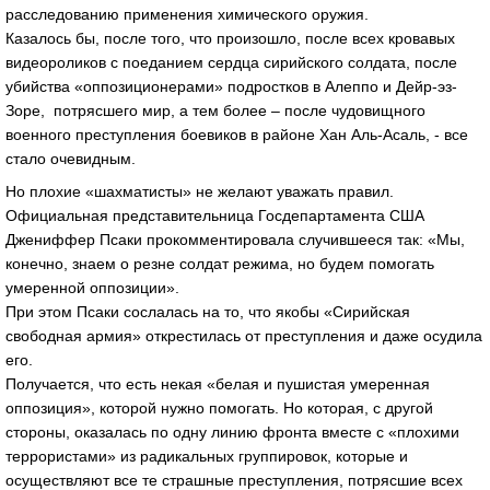
расследованию применения химического оружия.
Казалось бы, после того, что произошло, после всех кровавых
видеороликов с поеданием сердца сирийского солдата, после
убийства «оппозиционерами» подростков в Алеппо и Дейр-эз-
Зоре, потрясшего мир, а тем более – после чудовищного
военного преступления боевиков в районе Хан Аль-Асаль, - все
стало очевидным.
Но плохие «шахматисты» не желают уважать правил.
Официальная представительница Госдепартамента США
Джениффер Псаки прокомментировала случившееся так: «Мы,
конечно, знаем о резне солдат режима, но будем помогать
умеренной оппозиции».
При этом Псаки сослалась на то, что якобы «Сирийская
свободная армия» открестилась от преступления и даже осудила
его.
Получается, что есть некая «белая и пушистая умеренная
оппозиция», которой нужно помогать. Но которая, с другой
стороны, оказалась по одну линию фронта вместе с «плохими
террористами» из радикальных группировок, которые и
осуществляют все те страшные преступления, потрясшие всех