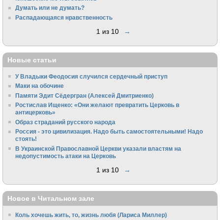
Думать или не думать?
Распадающаяся нравственность
1 из 10
→
Новые статьи
У Владыки Феодосия случился сердечный приступ
Маки на обочине
Памяти Эдит Сёдергран (Алексей Дмитриенко)
Ростислав Ищенко: «Они желают превратить Церковь в
антицерковь»
Образ страданий русского народа
Россия - это цивилизация. Надо быть самостоятельными! Надо
стоять!
В Украинской Православной Церкви указали властям на
недопустимость атаки на Церковь
1 из 10
→
Новое в Читальном зале
Коль хочешь жить, то, жизнь любя (Лариса Миллер)