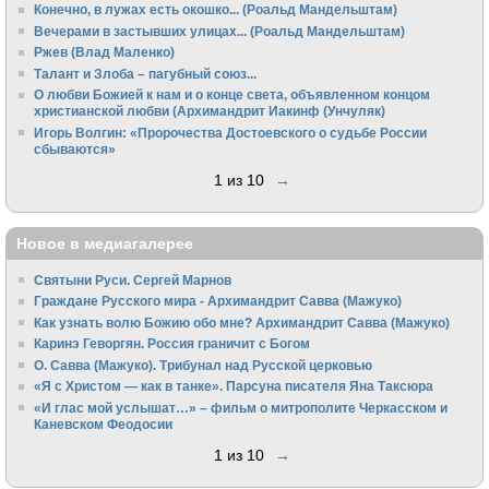
Конечно, в лужах есть окошко... (Роальд Мандельштам)
Вечерами в застывших улицах... (Роальд Мандельштам)
Ржев (Влад Маленко)
Талант и Злоба – пагубный союз...
О любви Божией к нам и о конце света, объявленном концом
христианской любви (Архимандрит Иакинф (Унчуляк)
Игорь Волгин: «Пророчества Достоевского о судьбе России
сбываются»
1 из 10
→
Новое в медиагалерее
Святыни Руси. Сергей Марнов
Граждане Русского мира - Архимандрит Савва (Мажуко)
Как узнать волю Божию обо мне? Архимандрит Савва (Мажуко)
Каринэ Геворгян. Россия граничит с Богом
О. Савва (Мажуко). Трибунал над Русской церковью
«Я с Христом — как в танке». Парсуна писателя Яна Таксюра
«И глас мой услышат…» – фильм о митрополите Черкасском и
Каневском Феодосии
1 из 10
→