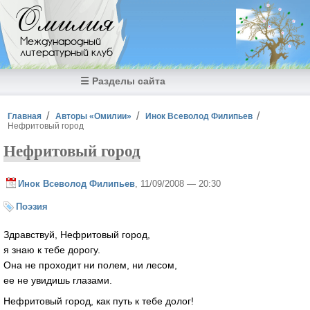
Перейти к основному содержанию
Омилия
Международный
литературный клуб
☰ Разделы сайта
Вы здесь
Главная
Авторы «Омилии»
Инок Всеволод Филипьев
Нефритовый город
Нефритовый город
Инок Всеволод Филипьев
, 11/09/2008 — 20:30
Поэзия
Здравствуй, Нефритовый город,
я знаю к тебе дорогу.
Она не проходит ни полем, ни лесом,
ее не увидишь глазами.
Нефритовый город, как путь к тебе долог!