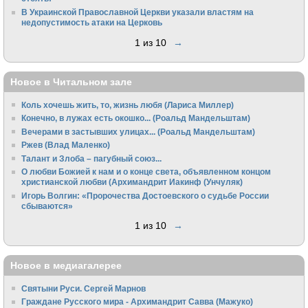
В Украинской Православной Церкви указали властям на
недопустимость атаки на Церковь
1 из 10
→
Новое в Читальном зале
Коль хочешь жить, то, жизнь любя (Лариса Миллер)
Конечно, в лужах есть окошко... (Роальд Мандельштам)
Вечерами в застывших улицах... (Роальд Мандельштам)
Ржев (Влад Маленко)
Талант и Злоба – пагубный союз...
О любви Божией к нам и о конце света, объявленном концом
христианской любви (Архимандрит Иакинф (Унчуляк)
Игорь Волгин: «Пророчества Достоевского о судьбе России
сбываются»
1 из 10
→
Новое в медиагалерее
Святыни Руси. Сергей Марнов
Граждане Русского мира - Архимандрит Савва (Мажуко)