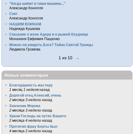
"Когда шипит в тиши машина..."
Александр Конопля
Снег
Александр Конопля
НАШИМ ВОИНАМ
Надежда Кушкова
Сказание о жене Адера и о рыжей блуднице
Монахиня Евфимия Пащенко
Можно ли увидеть Бога? Тайна Святой Троицы
Людмила Громова
1 из 10
→
Новые комментарии
Благодарность мастеру
1 месяц 1 неделя
назад
Дорогой отец Алексий, очень
2 месяца 3 недели
назад
Значение Морока
2 месяца 3 недели
назад
Храни Господь на путях Вашего
2 месяца 4 недели
назад
Протитип фрау Берты был
4 месяца 2 недели
назад