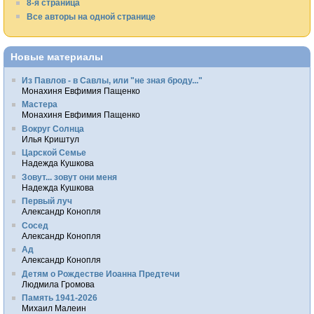
8-я страница
Все авторы на одной странице
Новые материалы
Из Павлов - в Савлы, или "не зная броду..."
Монахиня Евфимия Пащенко
Мастера
Монахиня Евфимия Пащенко
Вокруг Солнца
Илья Криштул
Царской Семье
Надежда Кушкова
Зовут... зовут они меня
Надежда Кушкова
Первый луч
Александр Конопля
Сосед
Александр Конопля
Ад
Александр Конопля
Детям о Рождестве Иоанна Предтечи
Людмила Громова
Память 1941-2026
Михаил Малеин