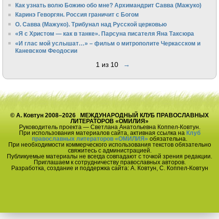
Как узнать волю Божию обо мне? Архимандрит Савва (Мажуко)
Каринэ Геворгян. Россия граничит с Богом
О. Савва (Мажуко). Трибунал над Русской церковью
«Я с Христом — как в танке». Парсуна писателя Яна Таксюра
«И глас мой услышат…» – фильм о митрополите Черкасском и
Каневском Феодосии
1 из 10
→
© А. Ковтун 2008–2026 МЕЖДУНАРОДНЫЙ КЛУБ ПРАВОСЛАВНЫХ
ЛИТЕРАТОРОВ «ОМИЛИЯ»
Руководитель проекта — Светлана Анатольевна Коппел-Ковтун.
При использования материалов сайта, активная ссылка на
Клуб
православных литераторов «ОМИЛИЯ»
обязательна.
При необходимости коммерческого использования текстов обязательно
свяжитесь с администрацией.
Публикуемые материалы не всегда совпадают с точкой зрения редакции.
Приглашаем к сотрудничеству православных авторов.
Разработка, создание и поддержка сайта: А. Ковтун, С. Коппел-Ковтун