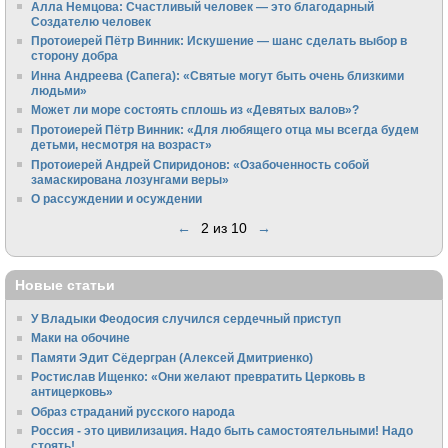
Алла Немцова: Счастливый человек — это благодарный
Создателю человек
Протоиерей Пётр Винник: Искушение — шанс сделать выбор в
сторону добра
Инна Андреева (Сапега): «Святые могут быть очень близкими
людьми»
Может ли море состоять сплошь из «Девятых валов»?
Протоиерей Пётр Винник: «Для любящего отца мы всегда будем
детьми, несмотря на возраст»
Протоиерей Андрей Спиридонов: «Озабоченность собой
замаскирована лозунгами веры»
О рассуждении и осуждении
←
2 из 10
→
Новые статьи
У Владыки Феодосия случился сердечный приступ
Маки на обочине
Памяти Эдит Сёдергран (Алексей Дмитриенко)
Ростислав Ищенко: «Они желают превратить Церковь в
антицерковь»
Образ страданий русского народа
Россия - это цивилизация. Надо быть самостоятельными! Надо
стоять!