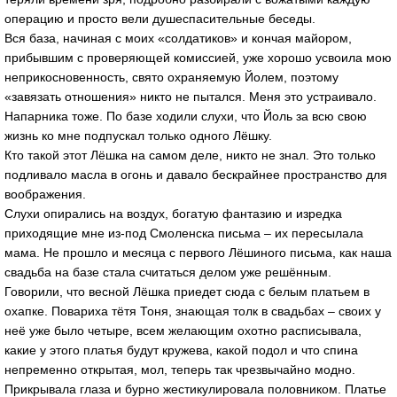
операцию и просто вели душеспасительные беседы.
Вся база, начиная с моих «солдатиков» и кончая майором,
прибывшим с проверяющей комиссией, уже хорошо усвоила мою
неприкосновенность, свято охраняемую Йолем, поэтому
«завязать отношения» никто не пытался. Меня это устраивало.
Напарника тоже. По базе ходили слухи, что Йоль за всю свою
жизнь ко мне подпускал только одного Лёшку.
Кто такой этот Лёшка на самом деле, никто не знал. Это только
подливало масла в огонь и давало бескрайнее пространство для
воображения.
Слухи опирались на воздух, богатую фантазию и изредка
приходящие мне из-под Смоленска письма – их пересылала
мама. Не прошло и месяца с первого Лёшиного письма, как наша
свадьба на базе стала считаться делом уже решённым.
Говорили, что весной Лёшка приедет сюда с белым платьем в
охапке. Повариха тётя Тоня, знающая толк в свадьбах – своих у
неё уже было четыре, всем желающим охотно расписывала,
какие у этого платья будут кружева, какой подол и что спина
непременно открытая, мол, теперь так чрезвычайно модно.
Прикрывала глаза и бурно жестикулировала половником. Платье