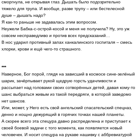
сморгнула, не открывая глаз. Дышать было подозрительно
тяжело для трупа. И вообще, разве трупу – или бестелесной
душе – дышать надо?
Я как-то раньше не задавалась этим вопросом.
Неужели Бабка-с-острой-косой и меня не получила? Ну, это уж
совсем несправедливо и против всех предсказаний…
В нос ударил противный запах ханкалинского госпиталя – смесь
хлорки, крови и ещё чего-то страшного.
***
Наверное, Бог порой, глядя на зависший в космосе сине-зелёный
шарик, зачёрпывает рукой щедрую горсть удачливости и
рассыпает над головами своих сотворённых детей, давая кому-то
шанс выбраться живым из такой передряги, в которой заведомо
нет шансов.
Или, может, у Него есть свой ангельский спасательский спецназ,
денно и нощно дежурящий в горячих точках нашей планеты.
А скорее всего эта спецура давно распределена и приступает к
своей боевой задачи с того момента, как появляется новый
человечек. И носит спецура на рукаве нашивку с аббревиатурой