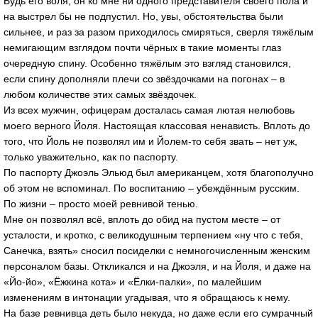
Будь его воля, он ко мне ни одного представителя своего пола и
на выстрел бы не подпустил. Но, увы, обстоятельства были
сильнее, и раз за разом приходилось смиряться, сверля тяжёлым
немигающим взглядом почти чёрных в такие моменты глаз
очередную спину. Особенно тяжёлым это взгляд становился,
если спину дополняли плечи со звёздочками на погонах – в
любом количестве этих самых звёздочек.
Из всех мужчин, офицерам досталась самая лютая нелюбовь
моего верного Йоля. Настоящая классовая ненависть. Вплоть до
того, что Йоль не позволял им и Йолем-то себя звать – нет уж,
только уважительно, как по паспорту.
По паспорту Джоэль Эльюд был американцем, хотя благополучно
об этом не вспоминал. По воспитанию – убеждённым русским.
По жизни – просто моей ревнивой тенью.
Мне он позволял всё, вплоть до обид на пустом месте – от
усталости, и кротко, с великодушным терпением «ну что с тебя,
Санечка, взять» сносил посиделки с немногочисленным женским
персоналом базы. Откликался и на Джоэля, и на Йоля, и даже на
«Йо-йо», «Ёжкина кота» и «Ёлки-палки», по малейшим
изменениям в интонации угадывая, что я обращаюсь к нему.
На базе ревнивца деть было некуда, но даже если его сумрачный