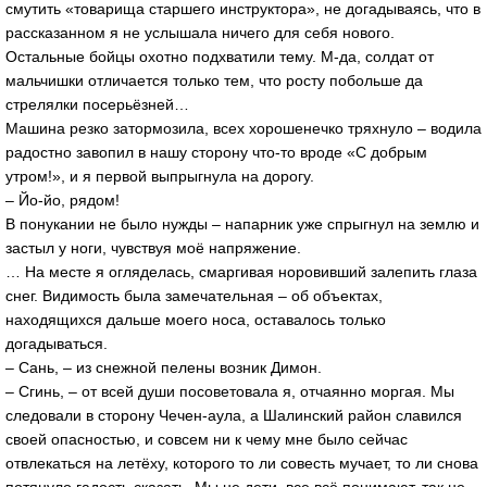
смутить «товарища старшего инструктора», не догадываясь, что в
рассказанном я не услышала ничего для себя нового.
Остальные бойцы охотно подхватили тему. М-да, солдат от
мальчишки отличается только тем, что росту побольше да
стрелялки посерьёзней…
Машина резко затормозила, всех хорошенечко тряхнуло – водила
радостно завопил в нашу сторону что-то вроде «С добрым
утром!», и я первой выпрыгнула на дорогу.
– Йо-йо, рядом!
В понукании не было нужды – напарник уже спрыгнул на землю и
застыл у ноги, чувствуя моё напряжение.
… На месте я огляделась, смаргивая норовивший залепить глаза
снег. Видимость была замечательная – об объектах,
находящихся дальше моего носа, оставалось только
догадываться.
– Сань, – из снежной пелены возник Димон.
– Сгинь, – от всей души посоветовала я, отчаянно моргая. Мы
следовали в сторону Чечен-аула, а Шалинский район славился
своей опасностью, и совсем ни к чему мне было сейчас
отвлекаться на летёху, которого то ли совесть мучает, то ли снова