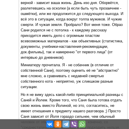
верной - зависит ваша жизнь. День изо дня. Оборвётся,
разлетевшись на осколки (а если быть чуть прозаичнее -
ошмётки), или же продолжится до следующего выхода. И
всё это в ситуации, когда вокруг толпа мужиков. И чужие
смерти. И чужая земля. Пробрало? Вот меня тоже. Образ
Сани родился не с потолка - к каждому рассказу
приходится иметь дело с огромным пластом
всевозможных материалов - как объективных (статистика,
документы, учебники-наставления-рекомендации,
док.фильмы), так и намеренно "от первого лица" (от
интервью до дневников).
Миниатюру прочитала. Я - не собачник (в отличие от
собственной Сани), поэтому оценить её не "абстрактно"
мне сложно, а сравнивать с недавней смертью
собственного кота - неприятно, уж сликшком разные
ситуации.
Но я не вижу здесь какой-либо принципиальной разницы с
Саней и Йолем. Кроме того, что Саня была готова отдать
свою жизнь вместо Йолиной, но это, согласитесь, не
имеет отношения к предмету нашего разговора ;) Просто
Саня зависит от Йоля гораздо сильнее, чем обычный
человек от обычной собаки. Поэтому, конечно, со
"среднестатическими" мерками к ней подходить нельзя.