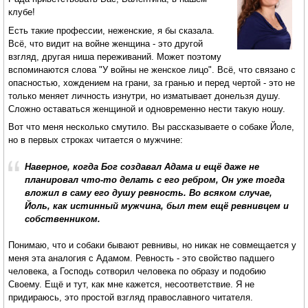
клубе!
Есть такие профессии, неженские, я бы сказала.
Всё, что видит на войне женщина - это другой
взгляд, другая ниша переживаний. Может поэтому
вспоминаются слова "У войны не женское лицо". Всё, что связано с
опасностью, хождением на грани, за гранью и перед чертой - это не
только меняет личность изнутри, но изматывает донельзя душу.
Сложно оставаться женщиной и одновременно нести такую ношу.
Вот что меня несколько смутило. Вы рассказываете о собаке Йоле,
но в первых строках читается о мужчине:
Наверное, когда Бог создавал Адама и ещё даже не
планировал что-то делать с его ребром, Он уже тогда
вложил в саму его душу ревность. Во всяком случае,
Йоль, как истинный мужчина, был тем ещё ревнивцем и
собственником.
Понимаю, что и собаки бывают ревнивы, но никак не совмещается у
меня эта аналогия с Адамом. Ревность - это свойство падшего
человека, а Господь сотворил человека по образу и подобию
Своему. Ещё и тут, как мне кажется, несоответствие. Я не
придираюсь, это простой взгляд православного читателя.