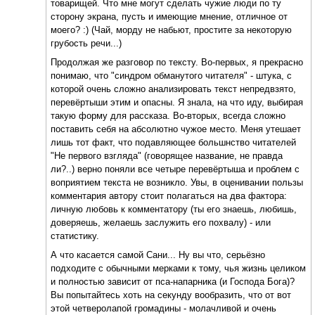
товарищей. Что мне могут сделать чужие люди по ту
сторону экрана, пусть и имеющие мнение, отличное от
моего? :) (Чай, морду не набьют, простите за некоторую
грубость речи...)
Продолжая же разговор по тексту. Во-первых, я прекрасно
понимаю, что "синдром обманутого читателя" - штука, с
которой очень сложно анализировать текст непредвзято,
перевёртыши этим и опасны. Я знала, на что иду, выбирая
такую форму для рассказа. Во-вторых, всегда сложно
поставить себя на абсолютно чужое место. Меня утешает
лишь тот факт, что подавляющее большнство читателей
"Не первого взгляда" (говорящее название, не правда
ли?..) верно поняли все четыре перевёртыша и проблем с
воприятием текста не возникло. Увы, в оценивании пользы
комментария автору стоит полагаться на два фактора:
личную любовь к комментатору (ты его знаешь, любишь,
доверяешь, желаешь заслужить его похвалу) - или
статистику.
А что касается самой Сани... Ну вы что, серьёзно
подходите с обычными мерками к тому, чья жизнь целиком
и полностью зависит от пса-напарника (и Господа Бога)?
Вы попытайтесь хоть на секунду вообразить, что от вот
этой четверолапой громадины - молачливой и очень