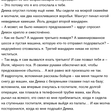
– Это потому что я его отослала к тебе.
Димка опустил голову ещё ниже. Мы сидели на мокрой скамейке
и молчали, как два нахохлившихся воробья. Мангуст пинал ногой
невидимые камешки. Йоль доедал второй мандарин.
– А может, не было никакого предсказания? – вдруг спросил
Димон хрипло и ожесточённо.
– Как не было? А задание третьего января? А заминированное
шоссе и пустая машина, которую кто-то отправил подорваться? –
недоумённо отозвалась я. Третий мандарин никак не хотел
чиститься.
– Так ведь я сам вызвался ехать третьего! И сам позвал тебя и –
Йоля, чёрного пса. Я своими руками обеспечил всё, чтобы
предсказанное сбылось… А всё равно всё произошло не так.
Я вздрогнула, вспоминая рассказы бойцов – как меня тащили по
снегу до машин, как Димка с безумными глазами гнал на базу;
вспомнила, как впервые очнулась в госпитале, после долгой
операции, как плакала в телефонной трубке мама, как Йоль
рычал на всякого, кто смел ко мне приблизиться, когда я сидела
на ступеньках госпиталя, впервые выйдя из палаты… И как молча
посторонился, когда ко мне подошёл Димка.