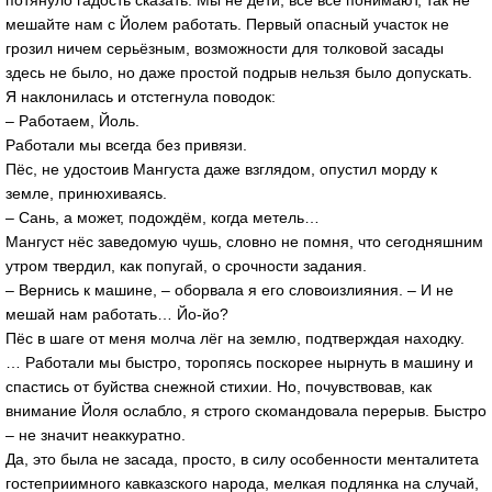
потянуло гадость сказать. Мы не дети, все всё понимают, так не
мешайте нам с Йолем работать. Первый опасный участок не
грозил ничем серьёзным, возможности для толковой засады
здесь не было, но даже простой подрыв нельзя было допускать.
Я наклонилась и отстегнула поводок:
– Работаем, Йоль.
Работали мы всегда без привязи.
Пёс, не удостоив Мангуста даже взглядом, опустил морду к
земле, принюхиваясь.
– Сань, а может, подождём, когда метель…
Мангуст нёс заведомую чушь, словно не помня, что сегодняшним
утром твердил, как попугай, о срочности задания.
– Вернись к машине, – оборвала я его словоизлияния. – И не
мешай нам работать… Йо-йо?
Пёс в шаге от меня молча лёг на землю, подтверждая находку.
… Работали мы быстро, торопясь поскорее нырнуть в машину и
спастись от буйства снежной стихии. Но, почувствовав, как
внимание Йоля ослабло, я строго скомандовала перерыв. Быстро
– не значит неаккуратно.
Да, это была не засада, просто, в силу особенности менталитета
гостеприимного кавказского народа, мелкая подлянка на случай,