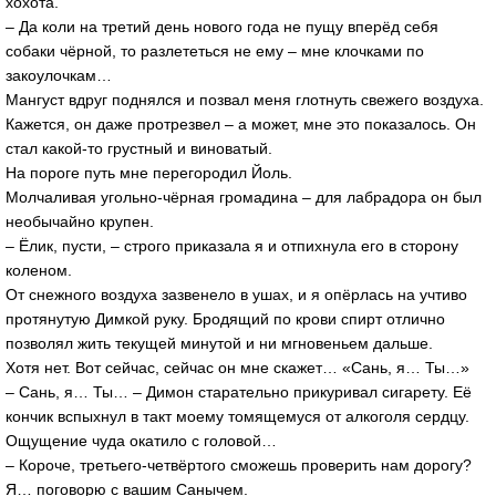
хохота.
– Да коли на третий день нового года не пущу вперёд себя
собаки чёрной, то разлететься не ему – мне клочками по
закоулочкам…
Мангуст вдруг поднялся и позвал меня глотнуть свежего воздуха.
Кажется, он даже протрезвел – а может, мне это показалось. Он
стал какой-то грустный и виноватый.
На пороге путь мне перегородил Йоль.
Молчаливая угольно-чёрная громадина – для лабрадора он был
необычайно крупен.
– Ёлик, пусти, – строго приказала я и отпихнула его в сторону
коленом.
От снежного воздуха зазвенело в ушах, и я опёрлась на учтиво
протянутую Димкой руку. Бродящий по крови спирт отлично
позволял жить текущей минутой и ни мгновеньем дальше.
Хотя нет. Вот сейчас, сейчас он мне скажет… «Сань, я… Ты…»
– Сань, я… Ты… – Димон старательно прикуривал сигарету. Её
кончик вспыхнул в такт моему томящемуся от алкоголя сердцу.
Ощущение чуда окатило с головой…
– Короче, третьего-четвёртого сможешь проверить нам дорогу?
Я… поговорю с вашим Санычем.