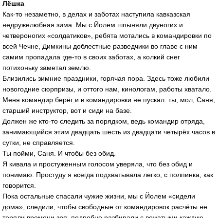
Лёшка
Как-то незаметно, в делах и заботах наступила кавказская
недружелюбная зима. Мы с Йолем шпыняли двуногих и
четвероногих «солдатиков», ребята мотались в командировки по
всей Чечне, Димкины доблестные разведчики во главе с ним
самим пропадала где-то в своих заботах, а колкий снег
потихоньку заметал землю.
Близились зимние праздники, горячая пора. Здесь тоже любили
новогодние сюрпризы, и оттого нам, кинологам, работы хватало.
Меня командир берёг и в командировки не пускал: ты, мол, Саня,
старший инструктор, вот и сиди на базе.
Должен же кто-то следить за порядком, ведь командир отряда,
занимающийся этим двадцать шесть из двадцати четырёх часов в
сутки, не справляется.
Ты пойми, Саня. И чтобы без обид.
Я кивала и простуженным голосом уверяла, что без обид и
понимаю. Простуду я всегда подхватывала легко, с полпинка, как
говорится.
Пока остальные спасали чужие жизни, мы с Йолем «сидели
дома», следили, чтобы свободные от командировок расчёты не
теряли времени зря, подробно разбирали с вожатыми каждую