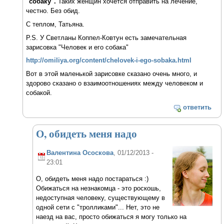
"собаку".
Таких женщин хочется отправить на лечение,
честно. Без обид.
С теплом, Татьяна.
P.S. У Светланы Коппел-Ковтун есть замечательная
зарисовка "Человек и его собака"
http://omiliya.org/content/chelovek-i-ego-sobaka.html
Вот в этой маленькой зарисовке сказано очень много, и
здорово сказано о взаимоотношениях между человеком и
собакой.
ответить
О, обидеть меня надо
Валентина Ососкова
, 01/12/2013 -
23:01
О, обидеть меня надо постараться :)
Обижаться на незнакомца - это роскошь,
недоступная человеку, существующему в
одной сети с "тролликами"... Нет, это не
наезд на вас, просто обижаться я могу только на