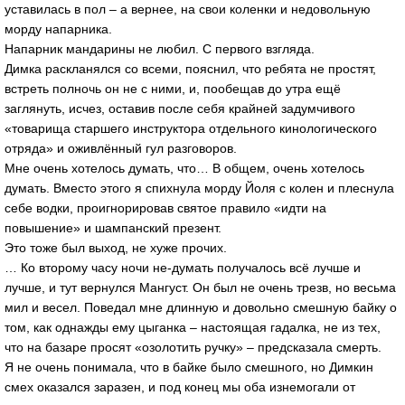
уставилась в пол – а вернее, на свои коленки и недовольную
морду напарника.
Напарник мандарины не любил. С первого взгляда.
Димка раскланялся со всеми, пояснил, что ребята не простят,
встреть полночь он не с ними, и, пообещав до утра ещё
заглянуть, исчез, оставив после себя крайней задумчивого
«товарища старшего инструктора отдельного кинологического
отряда» и оживлённый гул разговоров.
Мне очень хотелось думать, что… В общем, очень хотелось
думать. Вместо этого я спихнула морду Йоля с колен и плеснула
себе водки, проигнорировав святое правило «идти на
повышение» и шампанский презент.
Это тоже был выход, не хуже прочих.
… Ко второму часу ночи не-думать получалось всё лучше и
лучше, и тут вернулся Мангуст. Он был не очень трезв, но весьма
мил и весел. Поведал мне длинную и довольно смешную байку о
том, как однажды ему цыганка – настоящая гадалка, не из тех,
что на базаре просят «озолотить ручку» – предсказала смерть.
Я не очень понимала, что в байке было смешного, но Димкин
смех оказался заразен, и под конец мы оба изнемогали от