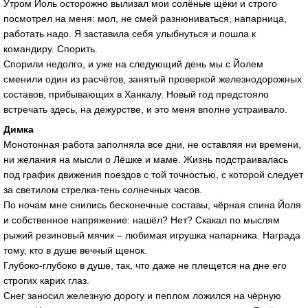
Утром Йоль осторожно вылизал мои солёные щёки и строго
посмотрел на меня: мол, не смей разнюниваться, напарница,
работать надо. Я заставила себя улыбнуться и пошла к
командиру. Спорить.
Спорили недолго, и уже на следующий день мы с Йолем
сменили один из расчётов, занятый проверкой железнодорожных
составов, прибывающих в Ханкалу. Новый год предстояло
встречать здесь, на дежурстве, и это меня вполне устраивало.
Димка
Монотонная работа заполняла все дни, не оставляя ни времени,
ни желания на мысли о Лёшке и маме. Жизнь подстраивалась
под график движения поездов с той точностью, с которой следует
за светилом стрелка-тень солнечных часов.
По ночам мне снились бесконечные составы, чёрная спина Йоля
и собственное напряжение: нашёл? Нет? Скакал по мыслям
рыжий резиновый мячик – любимая игрушка напарника. Награда
тому, кто в душе вечный щенок.
Глубоко-глубоко в душе, так, что даже не плещется на дне его
строгих карих глаз.
Снег заносил железную дорогу и пеплом ложился на чёрную