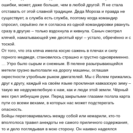
ошибки, может, даже больше, чем в любой другой. Я не стала
отставать от этой славной традиции. Деда Мороза и правда не
существует, а служба есть служба, поэтому когда командир
спросил, серьёзно ли я согласна из одной командировки рвануть
сразу в другую – только вздохнула и кивнула. Саныч смотрел
клячей, наматывающей уже десятый круг – устало, обречённо и с
тоской.
От того, что эта кляча имела косую сажень в плечах и силу
горного медведя, становилось страшно и грустно одновременно.
… Утро было сырым и снежным. В пелене разыгрывающейся
метели грузно выползали на дорогу машины, оглашая
окрестности утробным рыком двигателей. Мы с Йолем прижались
друг к другу, каждый на своём языке проклиная кавказскую зиму –
такую же недружелюбную к нам, как и люди этой земли. Чёрный
мех грел зябнущие руки. Перед закрытыми глазами ползла карта
пути со всеми вехами, в которых нас может подстерегать
опасность.
Бойцы переговаривались между собой или кемарили, кто-то
вполголоса травил анекдоты не самого приличного содержания,
то и дело поглядывая в мою сторону. Он наивно надеялся