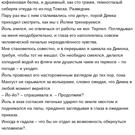
кофеиновая белка, и душевный, как сто грамм, темноглазый
сибиряк откуда-то из-под Томска. Разведчик.
Пару раз мы с ним сталкивались «по делу», порой Димка
приходил смотреть, как мы с Йолем тренируемся.
Йоль злился, но отвлечься от работы не мог. Терпел. Поглядывал
на меня неодобрительно, и глаза его наполнялись совсем
человеческой печалью неразделённого чувства.
Мне становилось совестно, и в перерывах я шикала на Димона,
требуя, чтобы тот не мешал. Он необидно смеялся, делился
холодной водой из фляги или душистым чаем из термосе – по
погоде – и уходил.
Йоль провожал его настороженным взглядом до тех пор, пока
Мангуст не скрывался за вольерами, словно ожидая, что Димка в
любой момент вернётся.
– Йо-йо? – спрашивала я. – Продолжим?
Йоль в знак согласия легонько ударял по земле хвостом и
поднимался на лапы, преданно заглядывая в глаза в ожидании
приказа.
Иногда я гадала – что бы он отдал за возможность обернуться
человеком?..