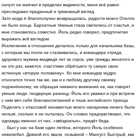
силуэт не маячил в пределах видимости, меня всё равно
преследовал преданный и тревожный взгляд.
Зато когда я благополучно возвращалась, радости моего Отелло
не было конца. Бархатные тёмные глаза светились от счастья, и
мне становилось совестно. Йоль редко говорил, предпочитая
выражать всё взглядом.
Исключение в отношении делалось только для начальника базы,
с которым мы почти не сталкивались, и командира отряда,
здорового мужика-медведя лет за сорок, уже трижды женатого и
на это раз, кажется, счастливо обрётшего ту самую свою
истинную «вторую половинку». Ко мне командир мудро
относился точно так же, как и к любому другому своему
подчинённому, не обращая никакого внимания на, как говорят
умные люди, гендерную разницу. Йоль его уважал и при встрече
с ним вёл себя благовоспитанней и тише английского принца.
Поделать с классовой ненавистью моего напарника ничего было
нельзя, сколько я ни пыталась. Он словно предчувствовал, что
однажды именно от них, «звёздчатых», придёт беда.
… Был у нас на базе один летёха, которого Йоль особенно
невзлюбил. Димкой его звали, позывной – Мангуст. Быстрый, как