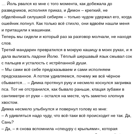
… Йоль рвался ко мне с того момента, как добежала до
разведчиков, исполняя приказ, и Димон – крепкий, не
обделённый силушкой сибиряк – только чудом удержал его, когда
ошейник лопнул. Как только всё стихло, они вдвоём нашли меня
и притащили к машинам.
Теперь мы сидели и который раз за разговор молчали, не находя
слов.
Третий мандарин превратился в мокрую кашицу в моих руках, и я
дала вылизать ладони Йолю. Тёплый шершавый язык смывал сок
с пальцев и усталость с истрёпанной души.
– Мы сами всё себе предсказываем и сами исполняем
предсказанное. А потом удивляемся, почему же всё чёрное
сбывается… – Димка протянул руку и несмело коснулся загривка
пса. Тот не отстранился, как бывало раньше, клацая зубами в
сантиметре от руки – остался на месте, чуть заметно хлопнув
хвостом.
Димка несмело улыбнулся и повернул голову ко мне:
– А удивляться надо чуду, что всё-таки всё происходит не так. Да,
Сань?
– Да, – я снова вспомнила «спецуру с крыльями», которая