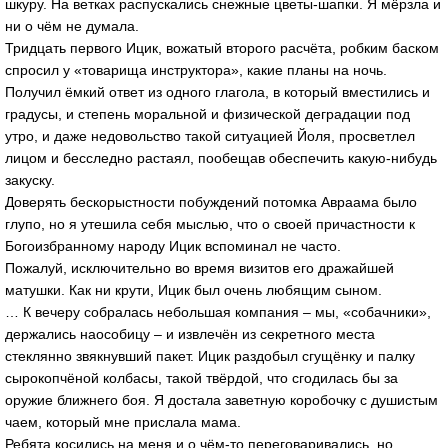
шкуру. На ветках распускались снежные цветы-шапки. Я мёрзла и
ни о чём не думала.
Тридцать первого Ицик, вожатый второго расчёта, робким баском
спросил у «товарища инструктора», какие планы на ночь.
Получил ёмкий ответ из одного глагола, в который вместились и
градусы, и степень моральной и физической деградации под
утро, и даже недовольство такой ситуацией Йоля, просветлел
лицом и бесследно растаял, пообещав обеспечить какую-нибудь
закуску.
Доверять бескорыстности побуждений потомка Авраама было
глупо, но я утешила себя мыслью, что о своей причастности к
Богоизбранному народу Ицик вспоминал не часто.
Пожалуй, исключительно во время визитов его дражайшей
матушки. Как ни крути, Ицик был очень любящим сыном.
… К вечеру собралась небольшая компания – мы, «собачники»,
держались наособицу – и извлечён из секретного места
стеклянно звякнувший пакет. Ицик раздобыл сгущёнку и палку
сырокопчёной колбасы, такой твёрдой, что сгодилась бы за
оружие ближнего боя. Я достала заветную коробочку с душистым
чаем, который мне прислала мама.
Ребята косились на меня и о чём-то переговаривались, но