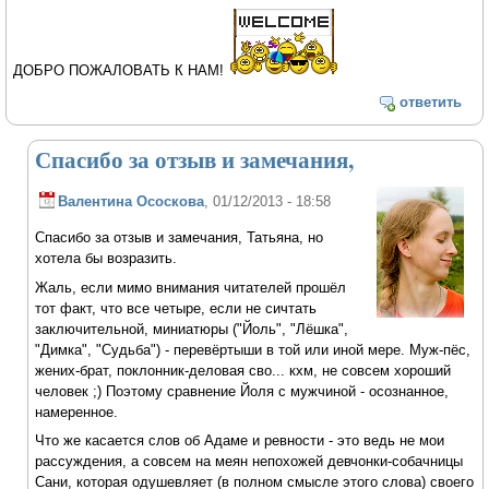
ДОБРО ПОЖАЛОВАТЬ К НАМ!
ответить
Спасибо за отзыв и замечания,
Валентина Ососкова
, 01/12/2013 - 18:58
Спасибо за отзыв и замечания, Татьяна, но
хотела бы возразить.
Жаль, если мимо внимания читателей прошёл
тот факт, что все четыре, если не сичтать
заключительной, миниатюры ("Йоль", "Лёшка",
"Димка", "Судьба") - перевёртыши в той или иной мере. Муж-пёс,
жених-брат, поклонник-деловая сво... кхм, не совсем хороший
человек ;) Поэтому сравнение Йоля с мужчиной - осознанное,
намеренное.
Что же касается слов об Адаме и ревности - это ведь не мои
рассуждения, а совсем на меян непохожей девчонки-собачницы
Сани, которая одушевляет (в полном смысле этого слова) своего