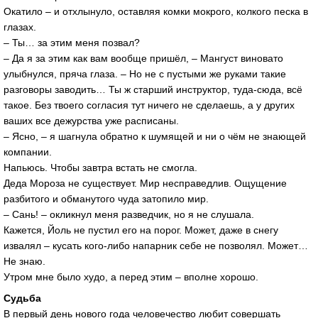
Окатило – и отхлынуло, оставляя комки мокрого, колкого песка в
глазах.
– Ты… за этим меня позвал?
– Да я за этим как вам вообще пришёл, – Мангуст виновато
улыбнулся, пряча глаза. – Но не с пустыми же руками такие
разговоры заводить… Ты ж старший инструктор, туда-сюда, всё
такое. Без твоего согласия тут ничего не сделаешь, а у других
ваших все дежурства уже расписаны.
– Ясно, – я шагнула обратно к шумящей и ни о чём не знающей
компании.
Напьюсь. Чтобы завтра встать не смогла.
Деда Мороза не существует. Мир несправедлив. Ощущение
разбитого и обманутого чуда затопило мир.
– Сань! – окликнул меня разведчик, но я не слушала.
Кажется, Йоль не пустил его на порог. Может, даже в снегу
извалял – кусать кого-либо напарник себе не позволял. Может…
Не знаю.
Утром мне было худо, а перед этим – вполне хорошо.
Судьба
В первый день нового года человечество любит совершать