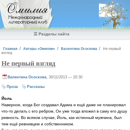
Перейти к основному содержанию
Омилия
Международный
литературный клуб
☰ Разделы сайта
Вы здесь
Главная
Авторы «Омилии»
Валентина Ососкова
Не первый
взгляд
Не первый взгляд
Валентина Ососкова
, 30/11/2013 — 20:30
Проза
Рассказы
Йоль
Наверное, когда Бог создавал Адама и ещё даже не планировал
что-то делать с его ребром, Он уже тогда вложил в саму его душу
ревность. Во всяком случае, Йоль, как истинный мужчина, был
тем ещё ревнивцем и собственником.