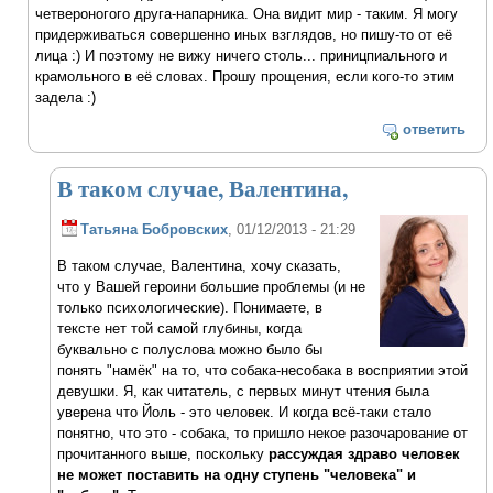
четвероногого друга-напарника. Она видит мир - таким. Я могу
придерживаться совершенно иных взглядов, но пишу-то от её
лица :) И поэтому не вижу ничего столь... приницпиального и
крамольного в её словах. Прошу прощения, если кого-то этим
задела :)
ответить
В таком случае, Валентина,
Татьяна Бобровских
, 01/12/2013 - 21:29
В таком случае, Валентина, хочу сказать,
что у Вашей героини большие проблемы (и не
только психологические). Понимаете, в
тексте нет той самой глубины, когда
буквально с полуслова можно было бы
понять "намёк" на то, что собака-несобака в восприятии этой
девушки. Я, как читатель, с первых минут чтения была
уверена что Йоль - это человек. И когда всё-таки стало
понятно, что это - собака, то пришло некое разочарование от
прочитанного выше, поскольку
рассуждая здраво человек
не может поставить на одну ступень "человека" и