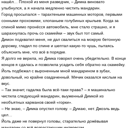
нашёл… Плохой из меня разведчик, – Димка виновато
улыбнулся, а я начала медленно чистить мандарин.
Город просыпался – тарахтеньем машинных моторов, первыми
сонными прохожими, хлопаньем голубиных крыльев. Когда за
спиной мимо пронёсся автомобиль, мне стало страшно, и я
шарахнулась прочь со скамейки – звук был тот самый.
Димон подхватил меня, не дал свалиться на мокрую бетонную
дорожку, гладил по спине и шептал какую-то чушь, пытаясь
объяснить мне, что всё в порядке.
Я долго не верила, но Димка говорил очень убедительно. В конце
концов я сдалась и позволила усадить себя обратно на скамейку.
Йоль подбежал с выроненным мной мандарином в зубах,
довольный, но крайне озадаченный. Мячик оказался кислым на
вкус.
– Так значит, гадалка была всё-таки права? – я машинально
чистила следующий мандарин, выуженный Димкой из
необъятных карманов своей «горки».
– Не знаю, – Димка опустил голову. – Думаю, нет. Джоэль ведь
цел…
Йоль даже не повернул головы, старательно дожёвывая
мандарин со всё возрастающим интересом.