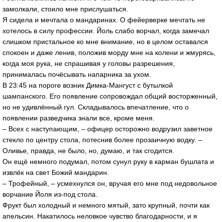
замолкали, стоило мне прислушаться.
Я сидела и мечтала о мандаринах. О фейерверке мечтать не
хотелось в силу профессии. Йоль слабо ворчал, когда замечал
слишком пристальное ко мне внимание, но в целом оставался
спокоен и даже ленив, положив морду мне на колени и жмурясь,
когда моя рука, не спрашивая у головы разрешения,
принималась почёсывать напарника за ухом.
В 23:45 на пороге возник Димка-Мангуст с бутылкой
шампанского. Его появление сопровождал общий восторженный,
но не удивлённый гул. Складывалось впечатление, что о
появлении разведчика знали все, кроме меня.
– Всех с наступающим, – офицер осторожно водрузил заветное
стекло по центру стола, потеснив более прозаичную водку. –
Оливье, правда, не было, но, думаю, и так сгодится.
Он ещё немного подумал, потом сунул руку в карман бушлата и
извлёк на свет Божий мандарин.
– Трофейный, – усмехнулся он, вручая его мне под недовольное
ворчание Йоля из-под стола.
Фрукт был холодный и немного мятый, зато крупный, почти как
апельсин. Накатилось неловкое чувство благодарности, и я