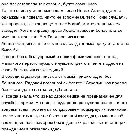
она представляла так хорошо, будто сама шила.
То, что спина у меня «мечена» после Новых Атагов, где мне
однажды не повезло, никто не вспоминал, тётю Тоню слушали,
как пророка, возвещающего глас Божий, и мне становилось
завидно. Хоть и вправду проси Лёшку привезти белое платье –
именно такое, как тётя Тоня расписывала.
Лёшка бы привёз, я не сомневалась, да только проку от этого не
было бы.
Просто Лёша был упрямый и носил фамилию своего отца,
маминого первого мужа, сгинувшего где-то в тайге в одной из
своих бесконечных экспедиций.
В середине декабря письмо от мамы пришло одно, без
Лёшкиного. Рядовой погранвойск Алексей Стрельников пропал
без вести где-то на границе Дагестана.
Я всегда знала, что из нас двоих Лёшка не предназначен для
службы в армии. Но наше государство рассудило иначе – и его
вопреки всем проблемам со здоровьем подкараулил военкомат
после института, где не было военной кафедры, а мне в своё
время пришлось измором брать десятки различных инстанций,
прежде чем я оказалась здесь.