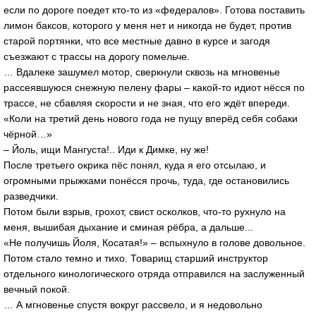
если по дороге поедет кто-то из «федералов». Готова поставить
лимон баксов, которого у меня нет и никогда не будет, против
старой портянки, что все местные давно в курсе и загодя
съезжают с трассы на дорогу помельче.
… Вдалеке зашумел мотор, сверкнули сквозь на мгновенье
рассеявшуюся снежную пелену фары – какой-то идиот нёсся по
трассе, не сбавляя скорости и не зная, что его ждёт впереди.
«Коли на третий день нового года не пущу вперёд себя собаки
чёрной…»
– Йоль, ищи Мангуста!.. Иди к Димке, ну же!
После третьего окрика пёс понял, куда я его отсылаю, и
огромными прыжками понёсся прочь, туда, где остановились
разведчики.
Потом были взрыв, грохот, свист осколков, что-то рухнуло на
меня, вышибая дыхание и сминая рёбра, а дальше...
«Не получишь Йоля, Косатая!» – вспыхнуло в голове довольное.
Потом стало темно и тихо. Товарищ старший инструктор
отдельного кинологического отряда отправился на заслуженный
вечный покой.
… А мгновенье спустя вокруг рассвело, и я недовольно