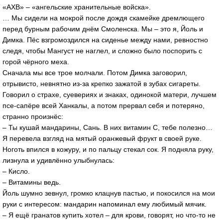
«АХВ» – «ангельские хранительные войска».
… Мы сидели на мокрой после дождя скамейке дремлющего
перед бурным рабочим днём Смоленска. Мы – это я, Йоль и
Димка. Пёс взгромоздился на сиденье между нами, ревностно
следя, чтобы Мангуст не наглел, и сложно было поспорить с
горой чёрного меха.
Сначала мы все трое молчали. Потом Димка заговорил,
отрывисто, невнятно из-за крепко зажатой в зубах сигареты.
Говорил о страхе, суевериях и знаках, одинокой матери, лучшем
псе-сапёре всей Ханкалы, а потом прервал себя и потеряно,
странно произнёс:
– Ты кушай мандарины, Сань. В них витамин С, тебе полезно…
Я перевела взгляд на мятый оранжевый фрукт в своей руке.
Ноготь впился в кожуру, и по пальцу стекал сок. Я подняла руку,
лизнула и удивлённо улыбнулась:
– Кисло.
– Витамины ведь.
Йоль шумно зевнул, громко клацнув пастью, и покосился на мои
руки с интересом: мандарин напоминал ему любимый мячик.
– Я ещё гранатов купить хотел – для крови, говорят, но что-то не