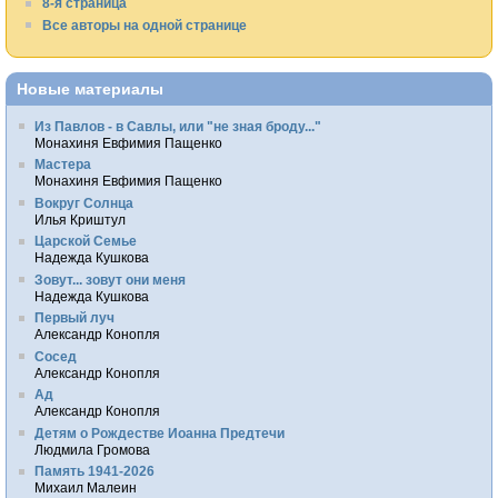
8-я страница
Все авторы на одной странице
Новые материалы
Из Павлов - в Савлы, или "не зная броду..."
Монахиня Евфимия Пащенко
Мастера
Монахиня Евфимия Пащенко
Вокруг Солнца
Илья Криштул
Царской Семье
Надежда Кушкова
Зовут... зовут они меня
Надежда Кушкова
Первый луч
Александр Конопля
Сосед
Александр Конопля
Ад
Александр Конопля
Детям о Рождестве Иоанна Предтечи
Людмила Громова
Память 1941-2026
Михаил Малеин