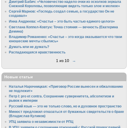
Дмитрий Бабич: «Человечество надело очки из осколков зеркала
Снежной Королевы, позволяющие видеть только злое и мелкое»
Сергей Марнов: «Господь создал семью, а государство Он не
создавал»
Инна Андреева: «Счастье – это быть частью единого целого»
Светлана Коппел-Ковтун: Точка стояния — вечность (Екатерина
Демина)
Владимир Романенко: «Счастье – это когда оказывается что твои
юношеские мечты сбылись»
Думать или не думать?
Распадающаяся нравственность
1 из 10
→
Новые статьи
Наталья Нарочницкая: «Приговор России вынесен и обжалованию
не подлежит»
Петр I: pro et contra. Сохранение суверенитета, абсолютизм и
рывок к империи
Русский язык — это не только слово, но и духовное пространство
Минюст предложил отказаться от бумажных свидетельств о браке
(Владислав Куликов)
УПЦ заявила о независимости от РПЦ
В УПЦ заявили о сохранении отношений с Русской православной