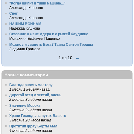
"Когда шипит в тиши машина..."
Александр Конопля
Снег
Александр Конопля
НАШИМ ВОИНАМ
Надежда Кушкова
Сказание о жене Адера и о рыжей блуднице
Монахиня Евфимия Пащенко
Можно ли увидеть Бога? Тайна Святой Троицы
Людмила Громова
1 из 10
→
Новые комментарии
Благодарность мастеру
1 месяц 1 неделя
назад
Дорогой отец Алексий, очень
2 месяца 3 недели
назад
Значение Морока
2 месяца 3 недели
назад
Храни Господь на путях Вашего
3 месяца 20 часов
назад
Протитип фрау Берты был
4 месяца 2 недели
назад