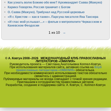
Как узнать волю Божию обо мне? Архимандрит Савва (Мажуко)
Каринэ Геворгян. Россия граничит с Богом
О. Савва (Мажуко). Трибунал над Русской церковью
«Я с Христом — как в танке». Парсуна писателя Яна Таксюра
«И глас мой услышат…» – фильм о митрополите Черкасском и
Каневском Феодосии
1 из 10
→
© А. Ковтун 2008–2026 МЕЖДУНАРОДНЫЙ КЛУБ ПРАВОСЛАВНЫХ
ЛИТЕРАТОРОВ «ОМИЛИЯ»
Руководитель проекта — Светлана Анатольевна Коппел-Ковтун.
При использования материалов сайта, активная ссылка на
Клуб
православных литераторов «ОМИЛИЯ»
обязательна.
При необходимости коммерческого использования текстов обязательно
свяжитесь с администрацией.
Публикуемые материалы не всегда совпадают с точкой зрения редакции.
Приглашаем к сотрудничеству православных авторов.
Разработка, создание и поддержка сайта: А. Ковтун, С. Коппел-Ковтун