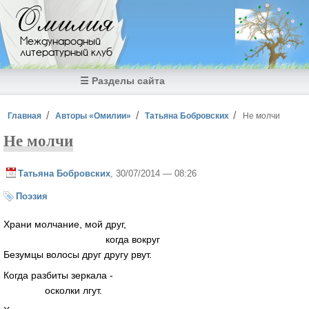
Перейти к основному содержанию
Омилия
Международный
литературный клуб
☰ Разделы сайта
Вы здесь
Главная
Авторы «Омилии»
Татьяна Бобровских
Не молчи
Не молчи
Татьяна Бобровских
, 30/07/2014 — 08:26
Поэзия
Храни молчание, мой друг,
когда вокруг
Безумцы волосы друг другу рвут.
Когда разбиты зеркала -
осколки лгут.