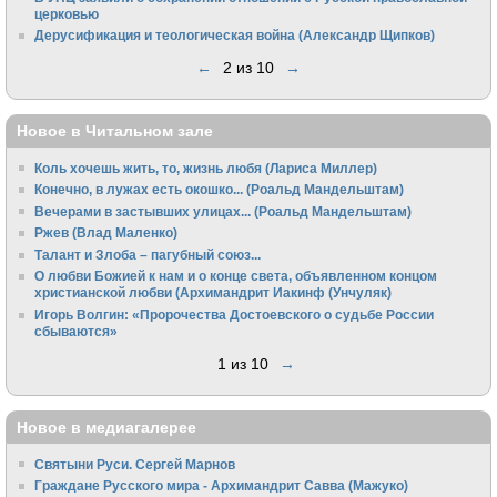
церковью
Дерусификация и теологическая война (Александр Щипков)
←
2 из 10
→
Новое в Читальном зале
Коль хочешь жить, то, жизнь любя (Лариса Миллер)
Конечно, в лужах есть окошко... (Роальд Мандельштам)
Вечерами в застывших улицах... (Роальд Мандельштам)
Ржев (Влад Маленко)
Талант и Злоба – пагубный союз...
О любви Божией к нам и о конце света, объявленном концом
христианской любви (Архимандрит Иакинф (Унчуляк)
Игорь Волгин: «Пророчества Достоевского о судьбе России
сбываются»
1 из 10
→
Новое в медиагалерее
Святыни Руси. Сергей Марнов
Граждане Русского мира - Архимандрит Савва (Мажуко)