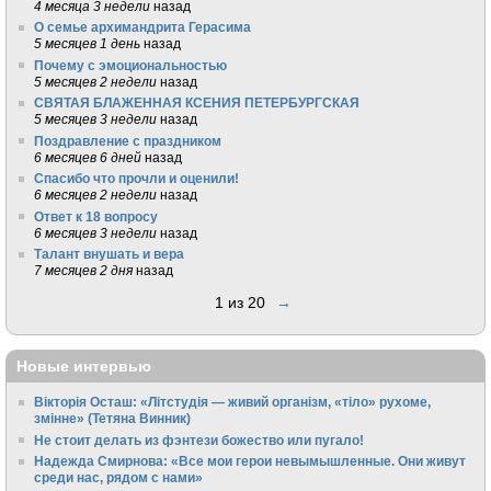
4 месяца 3 недели
назад
О семье архимандрита Герасима
5 месяцев 1 день
назад
Почему с эмоциональностью
5 месяцев 2 недели
назад
СВЯТАЯ БЛАЖЕННАЯ КСЕНИЯ ПЕТЕРБУРГСКАЯ
5 месяцев 3 недели
назад
Поздравление с праздником
6 месяцев 6 дней
назад
Спасибо что прочли и оценили!
6 месяцев 2 недели
назад
Ответ к 18 вопросу
6 месяцев 3 недели
назад
Талант внушать и вера
7 месяцев 2 дня
назад
1 из 20
→
Новые интервью
Вікторія Осташ: «Літстудія — живий організм, «тіло» рухоме,
змінне» (Тетяна Винник)
Не стоит делать из фэнтези божество или пугало!
Надежда Смирнова: «Все мои герои невымышленные. Они живут
среди нас, рядом с нами»