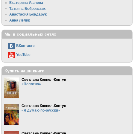
Екатерина Усачева
Татьяна Бобровских
Анастасия Бондарук
Анна Лелик
Мы в социальных сетях
ВКонтакте
YouTube
Купить наши книги
Светлана Коппел-Ковтун
«Полотно»
Светлана Коппел-Ковтун
«Я думаю по-русски»
Светлана Коппел-Ковтун