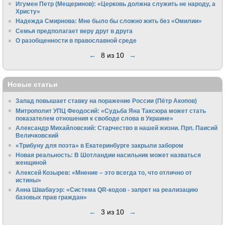
Игумен Петр (Мещеринов): «Церковь должна служить не народу, а
Христу»
Надежда Смирнова: Мне было бы сложно жить без «Омилии»
Семья предполагает веру друг в друга
О разобщенности в православной среде
←
8 из 10
→
Новые статьи
Запад повышает ставку на поражение России (Пётр Акопов)
Митрополит УПЦ Феодосий: «Судьба Яна Таксюра может стать
показателем отношения к свободе слова в Украине»
Алек­сандр Михайловский: Старчество в нашей жизни. Прп. Паисий
Величковский
«Трибуну для поэта» в Екатеринбурге закрыли забором
Новая реальность: В Шотландии насильник может назваться
женщиной
Алексей Козырев: «Мнение – это всегда то, что отлично от
истины»
Анна Швабауэр: «Система QR-кодов - запрет на реализацию
базовых прав граждан»
←
3 из 10
→