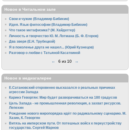
Новое в Читальном зале
Свои и чужие (Владимир Бибихин)
Идея. Язык философии (Владимир Бибихин)
Что такое метафизика? (М. Хайдеггер)
Личность и творчество Ю. М. Лотмана (Б. Ф. Егоров)
Два зверя (Е.Н. Трубецкой)
Я в поколенье друга не нашел... (Юрий Кузнецов)
Разговор о любви с Татьяной Касаткиной
←
6 из 10
→
Новое в медиагалерее
Е.Сатановский откровенно высказался о реальных причинах
агрессии Запада
Каринэ Геворгян: Мир будет разворачиваться на 180 градусов
Цель Запада - не промышленная революция, а захват ресурсов.
Лепехин
Рождение нового миропорядка идёт по радикальному сценарию. М.
Хазин, К. Геворгян
Витязь на имперском пути. От потешных войск к переустройству
государства. Сергей Марнов