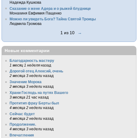
Надежда Кушкова
Сказание о жене Адера и о рыжей блуднице
Монахиня Евфимия Пащенко
Можно ли увидеть Бога? Тайна Святой Троицы
Людмила Громова
1 из 10
→
Новые комментарии
Благодарность мастеру
1 месяц 1 неделя
назад
Дорогой отец Алексий, очень
2 месяца 3 недели
назад
Значение Морока
2 месяца 3 недели
назад
Храни Господь на путях Вашего
3 месяца 21 час
назад
Протитип фрау Берты был
4 месяца 2 недели
назад
Сейчас будет
4 месяца 2 недели
назад
Продолжение.
4 месяца 3 недели
назад
Впечатления