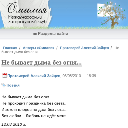
Перейти к основному содержанию
Омилия
Международный
литературный клуб
☰ Разделы сайта
Вы здесь
Главная
Авторы «Омилии»
Протоиерей Алексий Зайцев
Не
бывает дыма без огня...
Не бывает дыма без огня...
Протоиерей Алексий Зайцев
, 03/08/2010 — 18:39
Поэзия
Не бывает дыма без огня,
Не проходит праздника без света,
И земля плодов не даст без лета…
Без любви – Любовь не ждёт меня.
12.03.2010 г.