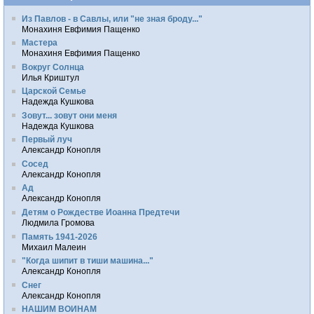
Из Павлов - в Савлы, или "не зная броду..."
Монахиня Евфимия Пащенко
Мастера
Монахиня Евфимия Пащенко
Вокруг Солнца
Илья Криштул
Царской Семье
Надежда Кушкова
Зовут... зовут они меня
Надежда Кушкова
Первый луч
Александр Конопля
Сосед
Александр Конопля
Ад
Александр Конопля
Детям о Рождестве Иоанна Предтечи
Людмила Громова
Память 1941-2026
Михаил Малеин
"Когда шипит в тиши машина..."
Александр Конопля
Снег
Александр Конопля
НАШИМ ВОИНАМ