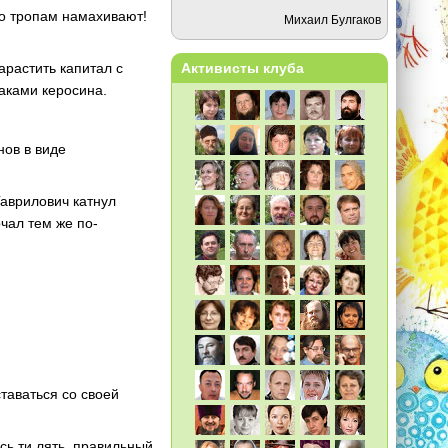
по тропам намахивают!
Михаил Булгаков
арастить капитал с
Активисты клуба
аками керосина.
нов в виде
Гаврилович катнул
чал тем же по-
ставаться со своей
ёсь ти лять, правильный