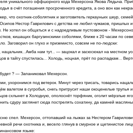
теля уникального оффшорного кода Мехерсона Якова Лядыча. При
одья в счёт погашения просроченного кредита, а оно вон как некра
ер, что охотник-соболятник и заготовитель геркауньих шкур, семе
Осипов Нестор Гаврилович с детства не любил чужаков, пришлых и 
бы. Не хотел он общаться и с надоедливым пустозвоном - Мехерсон
стков, кишащих баргузинскими соболями, ближе к 20 часам по сев
ло. Заговорил он глухо и приземисто, совсем не по-людски:
, нацальник...Амба нам тут... — зацокал и засюсюкал на местном у
цов в тайгу спустилась... Холодь, ноцная, прёт по распадкам... Вер
 будет ? — Запаниковал Мехерсон.
ми, ухоронимся под ветерок. Минут через трисать, товарись нацал
дём валетом в сугробья, снегь притрусит наши окоценелые трупья и
льцов схлынет в Холодную, ополоснёт торфяник, оголит мёрзлые яго
о-нить сдуру заглянет сюда пострелять сохатину, да камней масляны
песню спел. Мехерсон, оттопавший на лыжах за Нестером Гаврилов
евной речи охотника и, весело глянув в смурное и щетинистое лиц
инансовом языке: