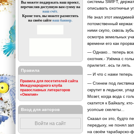
системы SWIFT, держа
Вы можете поддержать наш проект,
перечислив доступную вам сумму на
описывать охотничьи уг
наш счёт.
Кроме того, вы можете разместить
Не знал этот имиджмейк
на своём сайте
наш баннер.
потомственный кержак 
ними скупо, сквозь зу
осмотра земельных уча
времени его как прорва
— Однако... теперь все
охотник.- Узёмка с голь
прилетит...есь ти лять.
Правила
— И что с нами теперь
Правила для посетителей сайта
— Сгинем под листвяка
Международного клуба
скрутит в ледыски, упа
православных литераторов
«Омилия»
Мозет, когда вода с го
скатится к Байкалу, кт
Вход для авторов
усопсые скелеты...
Сказал он это, будто 
Войти на сайт
передыху, не понял зап
на своём тарабарско-ф