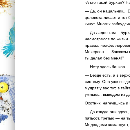
-А кто такой Бурхан? 
— Да, он нацальник... Б
целовека лисает и тот 
кинут. Многих заблудси
— Да ладно там... Бурх
насмотрелся по жизни..
правах, неафиллирован
Мехерсон. — Закажем м
ты делал без меня!?
— Нету здесь банков..
— Везде есть, а в вер
систему. Она уже везде
мудрят у вас тут, в та
умным… выведем из дрем
Охотник, нагнувшись и 
— Да откуда они здесь,
пятьсот, третью — на т
Медведями командует, я