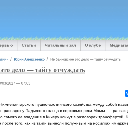
тервью
Статьи
Читальный зал
О клубе
Медиага
илии»
Юрий Алексеенко
Не банковское это дело — тайгу отчуждать
 это дело — тайгу отчуждать
0/03/2017 — 07:03
Нижнепангарского пушно-охотничьего хозяйства между собой наз
 распадок у Падьевого гольца в верховьях реки-Мамы — транзакци
о самого ее впадения в Кичеру кличут в разговорах трансфертой. 
после того, как из тайги вынесли полуживым на носилках имиджм