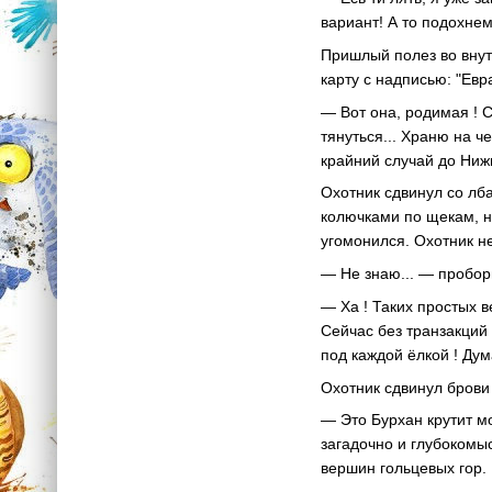
вариант! А то подохнем 
Пришлый полез во внут
карту с надписью: "Евр
— Вот она, родимая ! С
тянуться... Храню на ч
крайний случай до Нижн
Охотник сдвинул со лба
колючками по щекам, н
угомонился. Охотник 
— Не знаю... — пробор
— Ха ! Таких простых в
Сейчас без транзакций
под каждой ёлкой ! Дум
Охотник сдвинул брови
— Это Бурхан крутит мо
загадочно и глубокомы
вершин гольцевых гор.