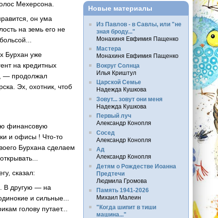
голос Мехерсона.
Новые материалы
нравится, он ума
Из Павлов - в Савлы, или "не
лость на земь его не
зная броду..."
Монахиня Евфимия Пащенко
больсой...
Мастера
их Бурхан уже
Монахиня Евфимия Пащенко
гент на кредитных
Вокруг Солнца
Илья Криштул
и, — продолжал
Царской Семье
ка. Эх, охотник, чтоб
Надежда Кушкова
Зовут... зовут они меня
Надежда Кушкова
Первый луч
Александр Конопля
ную финансовую
Сосед
ки и офисы ! Что-то
Александр Конопля
 твоего Бурхана сделаем
Ад
Александр Конопля
открывать...
Детям о Рождестве Иоанна
гу, сказал:
Предтечи
Людмила Громова
. В другую — на
Память 1941-2026
одинокие и сильные...
Михаил Малеин
"Когда шипит в тиши
кам голову путает...
машина..."