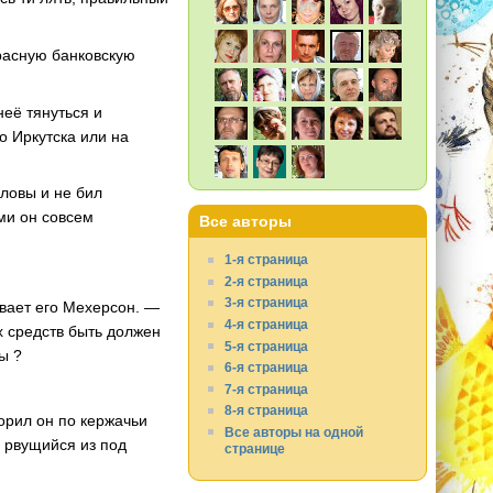
красную банковскую
неё тянуться и
о Иркутска или на
оловы и не бил
ами он совсем
Все авторы
1-я страница
2-я страница
3-я страница
ивает его Мехерсон. —
4-я страница
х средств быть должен
5-я страница
ы ?
6-я страница
7-я страница
8-я страница
ворил он по кержачьи
Все авторы на одной
ё рвущийся из под
странице