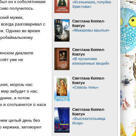
был он к соболятникам
«Ксеньюшка, голубка
Христова»
сиво получилось.
йский мужик,
Светлана Коппел-
всегда разговаривал с
Ковтун
ом. Однако во время
«Макаровы крылья»
еробайкальскому
Светлана Коппел-
оянском диалекте
Ковтун
«В чуланчике
толёт уже не
изношенных вещей»
Светлана Коппел-
Ковтун
ьник, морозь нас
«Сквозь тень»
 мир забудет о нас.
дники, а потом
х и спотыкнется о наси
Светлана Коппел-
Ковтун
«Высекательница
ичем целый день без
Искр»
о кержака, заговорил