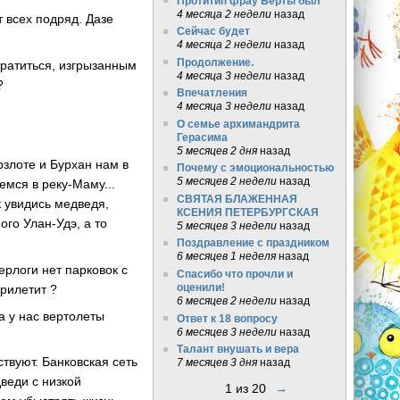
Протитип фрау Берты был
4 месяца 2 недели
назад
т всех подряд. Дазе
Сейчас будет
4 месяца 2 недели
назад
Продолжение.
вратиться, изгрызанным
4 месяца 3 недели
назад
?
Впечатления
4 месяца 3 недели
назад
О семье архимандрита
Герасима
5 месяцев 2 дня
назад
ерзлоте и Бурхан нам в
Почему с эмоциональностью
5 месяцев 2 недели
назад
емся в реку-Маму...
СВЯТАЯ БЛАЖЕННАЯ
ак увидись медведя,
КСЕНИЯ ПЕТЕРБУРГСКАЯ
ого Улан-Удэ, а то
5 месяцев 3 недели
назад
Поздравление с праздником
6 месяцев 1 неделя
назад
ерлоги нет парковок с
Спасибо что прочли и
оценили!
рилетит ?
6 месяцев 2 недели
назад
 а у нас вертолеты
Ответ к 18 вопросу
6 месяцев 3 недели
назад
Талант внушать и вера
ствуют. Банковская сеть
7 месяцев 3 дня
назад
веди с низкой
1 из 20
→