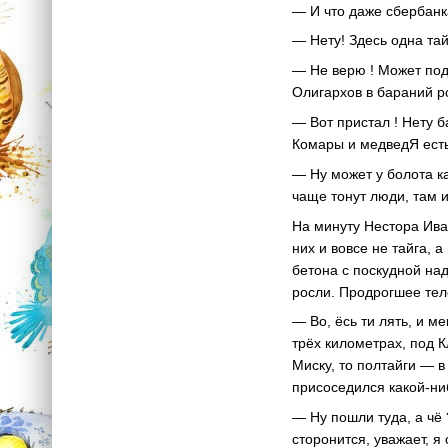
— И что даже сбербанк
— Нету! Здесь одна тай
— Не верю ! Может под 
Олигархов в бараний р
— Вот пристал ! Нету б
Комары и медведЯ есть,
— Ну может у болота ка
чаще тонут люди, там 
На минуту Нестора Ива
них и вовсе не тайга, 
бетона с поскудной на
росли. Продрогшее тело
— Во, ёсь ти лять, и м
трёх километрах, под К
Миску, то полтайги — в
присоседился какой-ни
— Ну пошли туда, а чё 
сторонится, уважает, я 