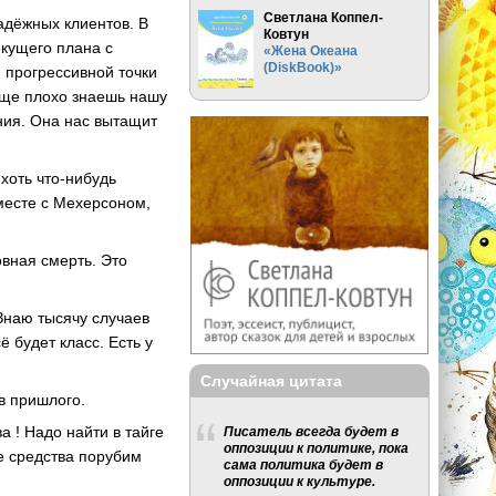
Светлана Коппел-
адёжных клиентов. В
Ковтун
екущего плана с
«Жена Океана
(DiskBook)»
м прогрессивной точки
 еще плохо знаешь нашу
ния. Она нас вытащит
хоть что-нибудь
месте с Мехерсоном,
овная смерть. Это
 Знаю тысячу случаев
 будет класс. Есть у
Случайная цитата
 в пришлого.
а ! Надо найти в тайге
Писатель всегда будет в
оппозиции к политике, пока
е средства порубим
сама политика будет в
оппозиции к культуре.