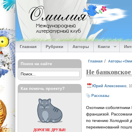
Перейти к основному содержанию
Омилия
Международный
литературный клуб
Главная
Рубрики
Авторы
Книги
Ин
Вы здесь
Главная
Авторы «Ом
Поиск на сайте
Не банковское
Юрий Алексеенко
, 1
Как помочь проекту?
Рассказы
Охотники-соболятники 
франшизой. Рассомахин
по течению Холодной д
переименований пошла 
ДОРОГИЕ ДРУЗЬЯ!