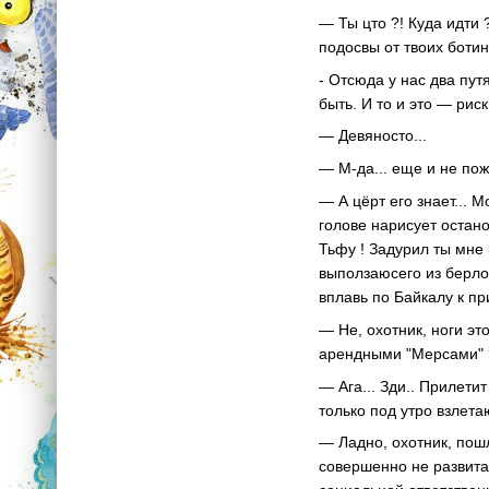
— Ты цто ?! Куда идти 
подосвы от твоих ботин
- Отсюда у нас два пут
быть. И то и это — риск
— Девяносто...
— М-да... еще и не пож
— А цёрт его знает... М
голове нарисует остано
Тьфу ! Задурил ты мне 
выползаюсего из берлог
вплавь по Байкалу к пр
— Не, охотник, ноги эт
арендными "Мерсами" ?
— Ага... Зди.. Прилети
только под утро взлета
— Ладно, охотник, пошли
совершенно не развита