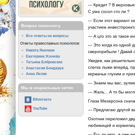
— Кредит ? В верховья
С ума сосол сто ли ?
— Если этот вариант не
Вопрос психологу
участием инвестпроект
— А цто это за такое и
Все ответы на вопросы
Ответы православных психологов:
— Это когда из одной д
Никита Яночкин
сверхприбыли ! Давай с
Екатерина Усачева
Увидев, как решительн
Татьяна Бобровских
слегка лыжи вперёд, п
Анастасия Бондарук
кержачьи глухим и при
Анна Лелик
— Знаем мы вас, зулико
Мы в социальных сетях
— Жаль... А то бы мог
ВКонтакте
Глаза Мехерсона снача
YouTube
— Предлагаю другой ва
Охотник переложил двус
любимицей и кормилиц
— Ёсь ти лять, я уже з