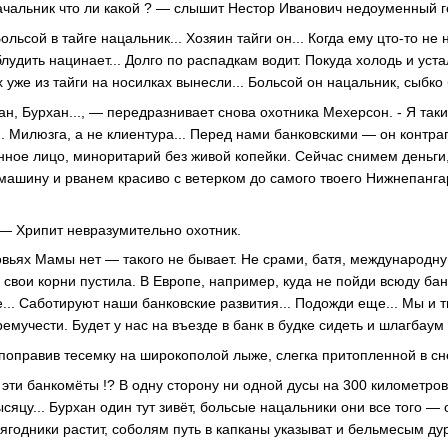
Начальник что ли какой ? — слышит Нестор Иванович недоуменный 
ольсой в тайге нацальник... Хозяин тайги он... Когда ему цто-то не 
блудить нацинает... Долго по распадкам водит. Покуда холодь и уста
х уже из тайги на носилках вынесли... Больсой он нацальник, сыбко 
ан, Бурхан..., — передразнивает снова охотника Мехерсон. - Я так
. Милюзга, а не клиентура... Перед нами банковскими — он контра
ное лицо, миноритарий без живой копейки. Сейчас снимем деньг
ашину и рванем красиво с ветерком до самого твоего Нижнепангарс
. — Хрипит невразумительно охотник.
ховьях Мамы нет — такого не бывает. Не срами, батя, международ
 свои корни пустила. В Европе, например, куда не пойди всюду бан
йге... Саботируют наши банковские развития... Подожди еще... Мы и
учести. Будет у нас на въезде в банк в будке сидеть и шлагбаум 
поправив тесемку на широкополой лыже, слегка притопленной в сне
 эти банкомёты !? В одну сторону ни одной дусы на 300 километров
ысяцу... Бурхан один тут зивёт, больсые нацальники они все того — 
годники растит, соболям путь в капканы указыват и бельмесым дури