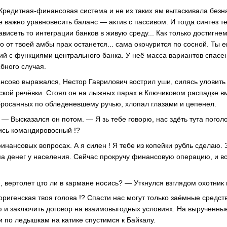
! Кредитная-финансовая система и не из таких ям вытаскивала безн
 важно уравновесить баланс — актив с пассивом. И тогда синтез т
висеть то интеграции банков в живую среду... Как только достигне
о от твоей амбы прах останется... сама окочурится по сосной. Ты
ий с функциями центрального банка. У неё масса вариантов спасе
бного случая.
сово выражался, Нестор Гаврилович вострил уши, силясь уловить 
вской речёвки. Стоял он на лыжных парах в Ключиковом распадке в
бросанных по обледеневшему ручью, хлопал глазами и цепенел.
— Высказался он потом. — Я зь тебе говорю, нас здёть тута погол
рись командировосный !?
инансовых вопросах. А я силен ! Я тебе из копейки рубль сделаю.
а денег у населения. Сейчас прокручу финансовую операцию, и всё
, вертолет цто ли в кармане носись? — Уткнулся взглядом охотник
ригенская твоя голова !? Спасти нас могут только заёмные средств
 и заключить договор на взаимовыгодных условиях. На вырученны
и по ледышкам на катике спустимся к Байкалу.