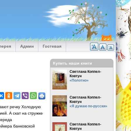
лерея
Админ
Гостевая
Купить наши книги
Светлана Коппел-
Ковтун
«Полотно»
Светлана Коппел-
Ковтун
«Я думаю по-русски»
ывают речку Холодную
ей. А скат на стружке
Череда
Светлана Коппел-
ейкера банковской
Ковтун