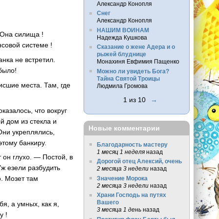
Александр Конопля
Снег
Александр Конопля
НАШИМ ВОИНАМ
 Она силища !
Надежда Кушкова
совой системе !
Сказание о жене Адера и о
рыжей блуднице
анка не встретил.
Монахиня Евфимия Пащенко
было!
Можно ли увидеть Бога?
Тайна Святой Троицы
исшие места. Там, где
Людмила Громова
1 из 10
→
казалось, что вокруг
й дом из стекла и
Новые комментарии
Они укреплялись,
этому банкиру.
Благодарность мастеру
1 месяц 1 неделя
назад
 он глухо. — Постой, в
Дорогой отец Алексий, очень
Уж езели разбудить
2 месяца 3 недели
назад
о. Мозет там
Значение Морока
2 месяца 3 недели
назад
Храни Господь на путях
Вашего
я, а умных, как я,
3 месяца 1 день
назад
у !