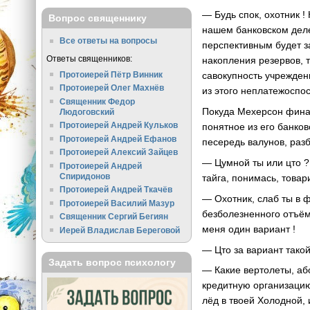
— Будь спок, охотник 
Вопрос священнику
нашем банковском деле
Все ответы на вопросы
перспективным будет за
Ответы священников:
накопления резервов, т
Протоиерей Пётр Винник
савокупность учрежден
Протоиерей Олег Махнёв
из этого неплатежоспос
Священник Федор
Покуда Мехерсон финан
Людоговский
Протоиерей Андрей Кульков
понятное из его банко
Протоиерей Андрей Ефанов
песередь валунов, раз
Протоиерей Алексий Зайцев
— Цумной ты или цто ? 
Протоиерей Андрей
Спиридонов
тайга, понимась, това
Протоиерей Андрей Ткачёв
— Охотник, слаб ты в ф
Протоиерей Василий Мазур
безболезненного отъём
Священник Сергий Бегиян
меня один вариант !
Иерей Владислав Береговой
— Цто за вариант такой
Задать вопрос психологу
— Какие вертолеты, або
кредитную организацию
лёд в твоей Холодной, 