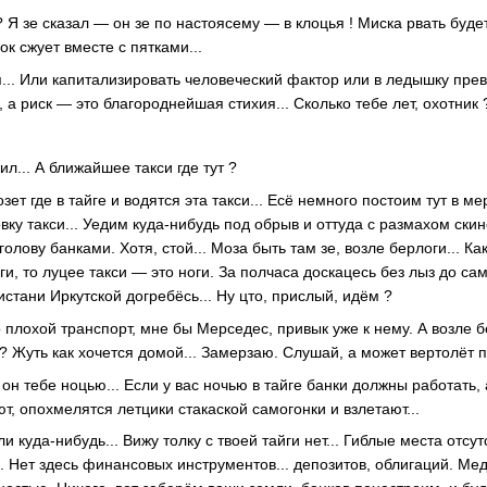
? Я зе сказал — он зе по настоясему — в клоцья ! Миска рвать буде
ок сжует вместе с пятками...
я... Или капитализировать человеческий фактор или в ледышку пре
, а риск — это благороднейшая стихия... Сколько тебе лет, охотник 
ил... А ближайшее такси где тут ?
озет где в тайге и водятся эта такси... Есё немного постоим тут в м
вку такси... Уедим куда-нибудь под обрыв и оттуда с размахом скин
голову банками. Хотя, стой... Моза быть там зе, возле берлоги... К
и, то луцее такси — это ноги. За полчаса доскацесь без лыз до сам
истани Иркутской догребёсь... Ну цто, прислый, идём ?
о плохой транспорт, мне бы Мерседес, привык уже к нему. А возле б
 Жуть как хочется домой... Замерзаю. Слушай, а может вертолёт п
т он тебе ноцью... Если у вас ночью в тайге банки должны работать,
ют, опохмелятся летцики стакаской самогонки и взлетают...
 куда-нибудь... Вижу толку с твоей тайги нет... Гиблые места отсут
. Нет здесь финансовых инструментов... депозитов, облигаций. Мед