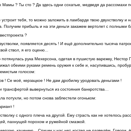
х Мамы ? Ты сто ? Да здесь одни сохатые, медведя да рассомахи 
 устроит тебя, то можно заложить в ламбарде твою двухстволку и н
а. Получим прибыль и на эти деньги закажем вертолет с полными б
нвестпроекта ?
вустволки, появляется десять ! И ещё дополнительно тысяча патро
вой ствол, я его оценю...
о потянулась рука Мехерсона, одетая в пушистую варежку, Нестор 
рижал обеими руками ремень оружия к себе и, насупившись, пробур
земистым голосом:
в ! Се моё, керзацкое ! Не дам дробилку уродовать деньгами !
ли трансфертой вывернуться из состояния банкротства…
ла потухли, но потом снова заблестели огоньком:
риант !
тволку с одного плеча на другой. Ему страсть как не хотелось рас
ей, пахнущей порохом и ружейной смазкой.
амерзаю, каценею... Спицек у нас нет, костер не разведём. Говори, 