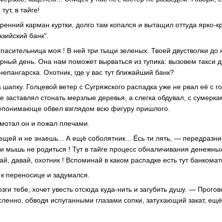
тут, в тайге!
ренний карман куртки, долго там копался и вытащил оттуда ярко-
азийский банк".
пасительница моя ! В ней три тыщи зеленых. Твоей двустволки до 
ерный день. Она нам поможет вырваться из тупика: вызовем такси д
епангарска. Охотник, где у вас тут ближайший банк?
 шапку. Голцевой ветер с Сугряжского распадка уже не рвал её с г
е заставлял стонать мерзлые деревья, а слегка обдувал, с сумерк
непонимающе обвел взглядом всю фигуру пришлого.
мотал он и пожал плечами.
ещей и не знаешь... А ещё соболятник... Ёсь ти лять, — передразн
 и мышь не родиться ! Тут в тайге процесс обналичивания денежны
ай, давай, охотник ! Вспоминай в каком распадке есть тут банкомат
 к переносице и задумался.
зги тебе, хочет увесть отсюда куда-нить и загубить душу. — Прого
сленно, обводя испуганными глазами сопки, затухающий закат, ещ