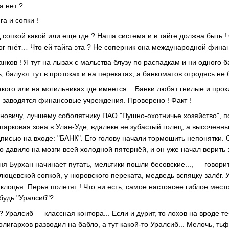
а нет ?
га и сопки !
сопкой какой или еще где ? Наша система и в тайге должна быть !
ог гнёт… Что ей тайга эта ? Не соперник она международной финан
анков ! Я тут на лызах с мальства блузу по распадкам и ни одного б
 балуют тут в протоках и на перекатах, а банкоматов отродясь не 
кого или на могильниках где имеется... Банки любят гнилые и прок
и заводятся финансовые учреждения. Проверено ! Факт !
новичу, лучшему соболятнику ПАО "Пушно-охотничье хозяйство", по
а парковая зона в Улан-Уде, вдалеке не зубастый голец, а высоченны
дписью на входе: "БАНК". Его голову начали тормошить непонятки. 
 давило на мозги всей холодной пятернёй, и он уже начал верить 
еня Бурхан начинает путать, мельтики пошли бесовские..., — говорит
люцевской сопкой, у нюровского переката, медведь вспяцку залёг. 
 клоцья. Перья полетят ! Что ни есть, самое настоясее гиблое мест
будь "Уралсиб"?
? Уралсиб — классная контора... Если и дурит, то лохов на вроде теб
олигархов разводил на бабло, а тут какой-то Уралсиб... Мелочь, тьф