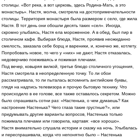
столицы. «Вот река, а вот церковь, здесь Родина-Мать, а это
монастырь». Настя, молча, смотрела на достопримечательности
столицы. Территория монастыря была размером с село, где жила
Настя. В тот день они обошли десять таких «сел». Иногда,
скромно улыбаясь, Настя ела мороженное. А в обед, был пир в
столичном кафе. Выбирая блюда, Настя, проявив неожиданно
смелость, заказала себе борщ и вареники, и, конечно же, котлету.
Попробовать новое, то чего у «них» не дают, Настя отказалась,
недоверчиво поеживаясь и пожимая плечами.
Под вечер, ковыряя вилкой, третье блюдо столичного угощения,
Настя смотрела в неопределенную точку. То ли обои
рассматривала, то ли пыталась вспомнить английские буквы,
глядя на надпись телевизора и прочую бытовую технику. Что
происходило в ее голове, все также оставалось секретом. Можно
было спрашивать сотни раз: «Настенька, о чем думаешь? Как
настроение Настенька? Чего глаза такие грустные?», или
придумывать другие варианты вопросов, Настенька только
пожимала плечами или говорила, картавя: «все хорошо».
Настя внимательно слушала истории и сказку на ночь. Улыбалась
и переспрашивала, когда что непонятно было – Настенька