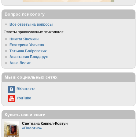
Вопрос психологу
Все ответы на вопросы
Ответы православных психологов:
Никита Яночкин
Екатерина Усачева
Татьяна Бобровских
Анастасия Бондарук
Анна Лелик
Мы в социальных сетях
ВКонтакте
YouTube
Купить наши книги
Светлана Коппел-Ковтун
«Полотно»