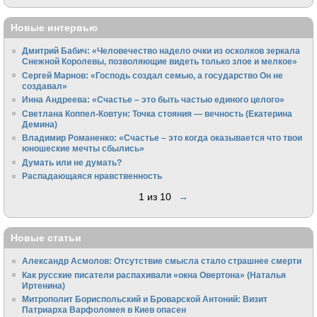
Новые интервью
Дмитрий Бабич: «Человечество надело очки из осколков зеркала
Снежной Королевы, позволяющие видеть только злое и мелкое»
Сергей Марнов: «Господь создал семью, а государство Он не
создавал»
Инна Андреева: «Счастье – это быть частью единого целого»
Светлана Коппел-Ковтун: Точка стояния — вечность (Екатерина
Демина)
Владимир Романенко: «Счастье – это когда оказывается что твои
юношеские мечты сбылись»
Думать или не думать?
Распадающаяся нравственность
1 из 10
→
Новые статьи
Александр Асмолов: Отсутствие смысла стало страшнее смерти
Как русские писатели распахивали «окна Овертона» (Наталья
Иртенина)
Митрополит Бориспольский и Броварской Антоний: Визит
Патриарха Варфоломея в Киев опасен