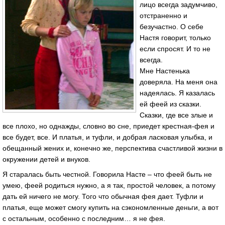
лицо всегда задумчиво,
отстраненно и
безучастно. О себе
Настя говорит, только
если спросят. И то не
всегда.
Мне Настенька
доверяла. На меня она
надеялась. Я казалась
ей феей из сказки.
Сказки, где все злые и
все плохо, но однажды, словно во сне, приедет крестная-фея и
все будет, все. И платья, и туфли, и добрая ласковая улыбка, и
обещанный жених и, конечно же, перспектива счастливой жизни в
окружении детей и внуков.
Я старалась быть честной. Говорила Насте – что феей быть не
умею, феей родиться нужно, а я так, простой человек, а потому
дать ей ничего не могу. Того что обычная фея дает. Туфли и
платья, еще может смогу купить на сэкономленные деньги, а вот
с остальным, особенно с последним… я не фея.