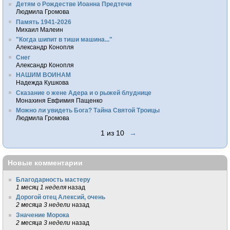
Детям о Рождестве Иоанна Предтечи
Людмила Громова
Память 1941-2026
Михаил Малеин
"Когда шипит в тиши машина..."
Александр Конопля
Снег
Александр Конопля
НАШИМ ВОИНАМ
Надежда Кушкова
Сказание о жене Адера и о рыжей блуднице
Монахиня Евфимия Пащенко
Можно ли увидеть Бога? Тайна Святой Троицы
Людмила Громова
1 из 10
→
Новые комментарии
Благодарность мастеру
1 месяц 1 неделя
назад
Дорогой отец Алексий, очень
2 месяца 3 недели
назад
Значение Морока
2 месяца 3 недели
назад