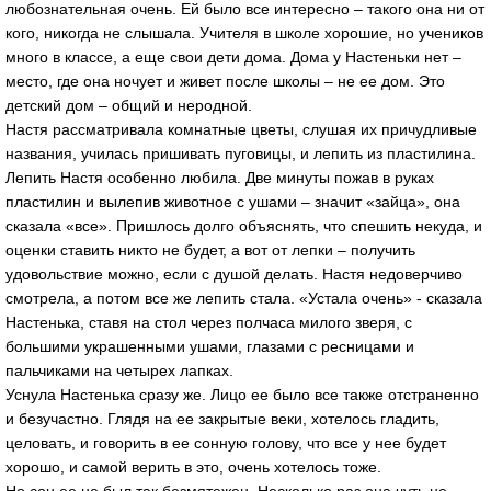
любознательная очень. Ей было все интересно – такого она ни от
кого, никогда не слышала. Учителя в школе хорошие, но учеников
много в классе, а еще свои дети дома. Дома у Настеньки нет –
место, где она ночует и живет после школы – не ее дом. Это
детский дом – общий и неродной.
Настя рассматривала комнатные цветы, слушая их причудливые
названия, училась пришивать пуговицы, и лепить из пластилина.
Лепить Настя особенно любила. Две минуты пожав в руках
пластилин и вылепив животное с ушами – значит «зайца», она
сказала «все». Пришлось долго объяснять, что спешить некуда, и
оценки ставить никто не будет, а вот от лепки – получить
удовольствие можно, если с душой делать. Настя недоверчиво
смотрела, а потом все же лепить стала. «Устала очень» - сказала
Настенька, ставя на стол через полчаса милого зверя, с
большими украшенными ушами, глазами с ресницами и
пальчиками на четырех лапках.
Уснула Настенька сразу же. Лицо ее было все также отстраненно
и безучастно. Глядя на ее закрытые веки, хотелось гладить,
целовать, и говорить в ее сонную голову, что все у нее будет
хорошо, и самой верить в это, очень хотелось тоже.