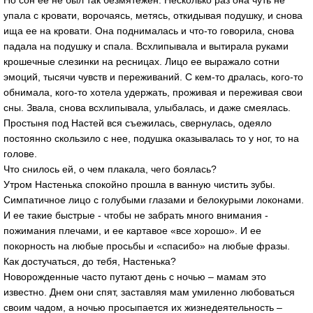
Но сон ее не был так безмятежен. Несколько раз она чуть не
упала с кровати, ворочаясь, метясь, откидывая подушку, и снова
ища ее на кровати. Она поднималась и что-то говорила, снова
падала на подушку и спала. Всхлипывала и вытирала руками
крошечные слезинки на ресницах. Лицо ее выражало сотни
эмоций, тысячи чувств и переживаний. С кем-то дралась, кого-то
обнимала, кого-то хотела удержать, проживая и переживая свои
сны. Звала, снова всхлипывала, улыбалась, и даже смеялась.
Простыня под Настей вся съежилась, свернулась, одеяло
постоянно скользило с нее, подушка оказывалась то у ног, то на
голове.
Что снилось ей, о чем плакала, чего боялась?
Утром Настенька спокойно прошла в ванную чистить зубы.
Симпатичное лицо с голубыми глазами и белокурыми локонами.
И ее такие быстрые - чтобы не забрать много внимания -
пожимания плечами, и ее картавое «все хорошо». И ее
покорность на любые просьбы и «спасибо» на любые фразы.
Как достучаться, до тебя, Настенька?
Новорожденные часто путают день с ночью – мамам это
известно. Днем они спят, заставляя мам умиленно любоваться
своим чадом, а ночью просыпается их жизнедеятельность –