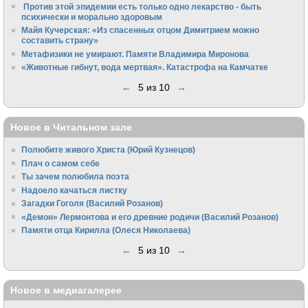
Против этой эпидемии есть только одно лекарство - быть
психически и морально здоровым
Майя Кучерская: «Из спасенных отцом Димитрием можно
составить страну»
Метафизики не умирают. Памяти Владимира Миронова
«Животные гибнут, вода мертвая». Катастрофа на Камчатке
←
5 из 10
→
Новое в Читальном зале
Полюбите живого Христа (Юрий Кузнецов)
Плач о самом себе
Ты зачем полюбила поэта
Надоело качаться листку
Загадки Гоголя (Василий Розанов)
«Демон» Лермонтова и его древние родичи (Василий Розанов)
Памяти отца Кирилла (Олеся Николаева)
←
5 из 10
→
Новое в медиагалерее