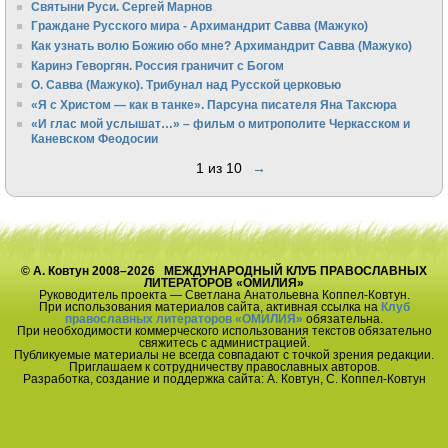
Святыни Руси. Сергей Марнов
Граждане Русского мира - Архимандрит Савва (Мажуко)
Как узнать волю Божию обо мне? Архимандрит Савва (Мажуко)
Каринэ Геворгян. Россия граничит с Богом
О. Савва (Мажуко). Трибунал над Русской церковью
«Я с Христом — как в танке». Парсуна писателя Яна Таксюра
«И глас мой услышат…» – фильм о митрополите Черкасском и
Каневском Феодосии
1 из 10
→
© А. Ковтун 2008–2026 МЕЖДУНАРОДНЫЙ КЛУБ ПРАВОСЛАВНЫХ
ЛИТЕРАТОРОВ «ОМИЛИЯ»
Руководитель проекта — Светлана Анатольевна Коппел-Ковтун.
При использования материалов сайта, активная ссылка на
Клуб
православных литераторов «ОМИЛИЯ»
обязательна.
При необходимости коммерческого использования текстов обязательно
свяжитесь с администрацией.
Публикуемые материалы не всегда совпадают с точкой зрения редакции.
Приглашаем к сотрудничеству православных авторов.
Разработка, создание и поддержка сайта: А. Ковтун, С. Коппел-Ковтун