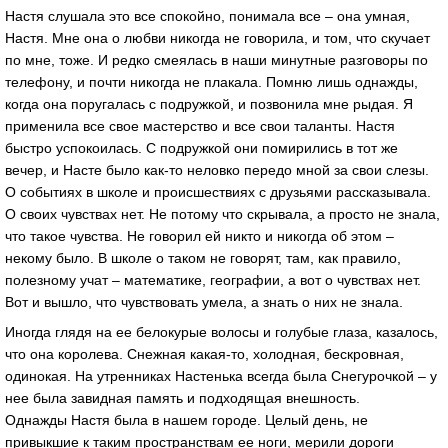
Настя слушала это все спокойно, понимала все – она умная,
Настя. Мне она о любви никогда не говорила, и том, что скучает
по мне, тоже. И редко смеялась в наши минутные разговоры по
телефону, и почти никогда не плакала. Помню лишь однажды,
когда она поругалась с подружкой, и позвонила мне рыдая. Я
применила все свое мастерство и все свои таланты. Настя
быстро успокоилась. С подружкой они помирились в тот же
вечер, и Насте было как-то неловко передо мной за свои слезы.
О событиях в школе и происшествиях с друзьями рассказывала.
О своих чувствах нет. Не потому что скрывала, а просто не знала,
что такое чувства. Не говорил ей никто и никогда об этом –
некому было. В школе о таком не говорят, там, как правило,
полезному учат – математике, географии, а вот о чувствах нет.
Вот и вышло, что чувствовать умела, а знать о них не знала.
Иногда глядя на ее белокурые волосы и голубые глаза, казалось,
что она королева. Снежная какая-то, холодная, бескровная,
одинокая. На утренниках Настенька всегда была Снегурочкой – у
нее была завидная память и подходящая внешность.
Однажды Настя была в нашем городе. Целый день, не
привыкшие к таким пространствам ее ноги, мерили дороги