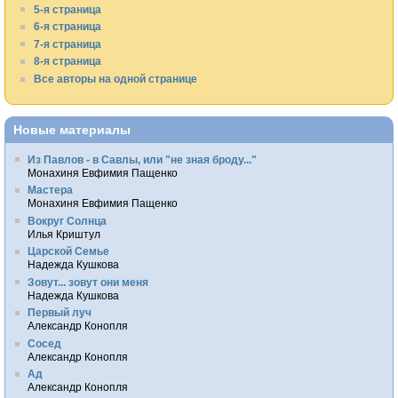
5-я страница
6-я страница
7-я страница
8-я страница
Все авторы на одной странице
Новые материалы
Из Павлов - в Савлы, или "не зная броду..."
Монахиня Евфимия Пащенко
Мастера
Монахиня Евфимия Пащенко
Вокруг Солнца
Илья Криштул
Царской Семье
Надежда Кушкова
Зовут... зовут они меня
Надежда Кушкова
Первый луч
Александр Конопля
Сосед
Александр Конопля
Ад
Александр Конопля