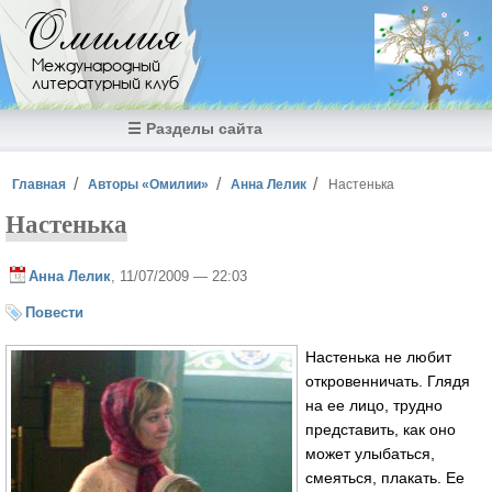
Перейти к основному содержанию
Омилия
Международный
литературный клуб
☰ Разделы сайта
Вы здесь
Главная
Авторы «Омилии»
Анна Лелик
Настенька
Настенька
Анна Лелик
, 11/07/2009 — 22:03
Повести
Настенька не любит
откровенничать. Глядя
на ее лицо, трудно
представить, как оно
может улыбаться,
смеяться, плакать. Ее