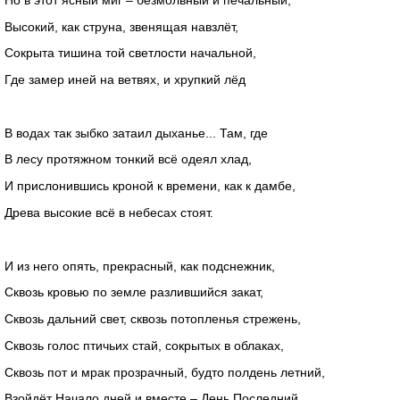
Высокий, как струна, звенящая навзлёт,
Сокрыта тишина той светлости начальной,
Где замер иней на ветвях, и хрупкий лёд
В водах так зыбко затаил дыханье... Там, где
В лесу протяжном тонкий всё одеял хлад,
И прислонившись кроной к времени, как к дамбе,
Древа высокие всё в небесах стоят.
И из него опять, прекрасный, как подснежник,
Сквозь кровью по земле разлившийся закат,
Сквозь дальний свет, сквозь потопленья стрежень,
Сквозь голос птичьих стай, сокрытых в облаках,
Сквозь пот и мрак прозрачный, будто полдень летний,
Взойдёт Начало дней и вместе – День Последний,