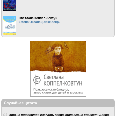
Светлана Коппел-Ковтун
«Жена Океана (DiskBook)»
Случайная цитата
Кто не торопится сделать добро, тот его не сделает. Добро