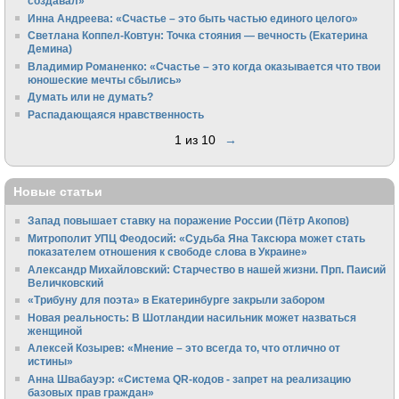
создавал»
Инна Андреева: «Счастье – это быть частью единого целого»
Светлана Коппел-Ковтун: Точка стояния — вечность (Екатерина
Демина)
Владимир Романенко: «Счастье – это когда оказывается что твои
юношеские мечты сбылись»
Думать или не думать?
Распадающаяся нравственность
1 из 10
→
Новые статьи
Запад повышает ставку на поражение России (Пётр Акопов)
Митрополит УПЦ Феодосий: «Судьба Яна Таксюра может стать
показателем отношения к свободе слова в Украине»
Алек­сандр Михайловский: Старчество в нашей жизни. Прп. Паисий
Величковский
«Трибуну для поэта» в Екатеринбурге закрыли забором
Новая реальность: В Шотландии насильник может назваться
женщиной
Алексей Козырев: «Мнение – это всегда то, что отлично от
истины»
Анна Швабауэр: «Система QR-кодов - запрет на реализацию
базовых прав граждан»