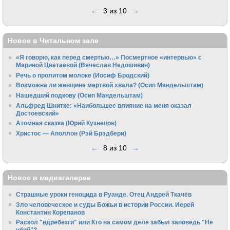
←
3 из 10
→
Новое в Читальном зале
«Я говорю, как перед смертью…» Посмертное «интервью» с
Мариной Цветаевой (Вячеслав Недошивин)
Речь о пролитом молоке (Иосиф Бродский)
Возможна ли женщине мертвой хвала? (Осип Мандельштам)
Нашедший подкову (Осип Мандельштам)
Альфред Шнитке: «Наибольшее влияние на меня оказал
Достоевский»
Атомная сказка (Юрий Кузнецов)
Христос — Аполлон (Рэй Брэдбери)
←
8 из 10
→
Новое в медиагалерее
Страшные уроки геноцида в Руанде. Отец Андрей Ткачёв
Зло человеческое и суды Божьи в истории России. Иерей
Константин Корепанов
Раскол "вдребезги" или Кто на самом деле забыл заповедь "Не
убий"?