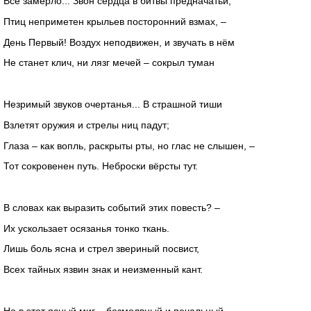
Всё замерло... Звон сердца в битвы предначатьи,
Птиц неприметен крыльев посторонний взмах, –
День Первый! Воздух неподвижен, и звучать в нём
Не станет клич, ни лязг мечей – сокрыл туман
Незримый звуков очертанья... В страшной тиши
Взлетят оружия и стрелы ниц падут;
Глаза – как вопль, раскрыты рты, но глас не слышен, –
Тот сокровенен путь. Неброски вёрсты тут.
В словах как выразить событий этих повесть? –
Их ускользает осязанья тонко ткань.
Лишь боль ясна и стрел звериный посвист,
Всех тайных язвин знак и неизменный кант.
Но в этот ясный миг – безмолвный и печальный,