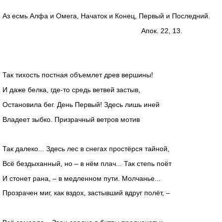
Аз есмь Алфа и Омега, Начаток и Конец, Первый и Последний.
Апок. 22, 13.
Так тихость постная объемлет древ вершины!
И даже белка, где-то средь ветвей застыв,
Остановила бег. День Первый! Здесь лишь иней
Владеет зыбко. Призрачный ветров мотив
Так далеко... Здесь лес в снегах простёрся тайной,
Всё бездыханный, но – в нём плач... Так степь поёт
И стонет рана, – в медленном пути. Молчанье...
Прозрачен миг, как вздох, застывший вдруг полёт, –