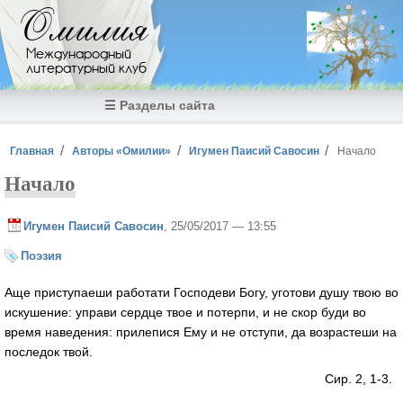
Перейти к основному содержанию
Омилия
Международный
литературный клуб
☰ Разделы сайта
Вы здесь
Главная
Авторы «Омилии»
Игумен Паисий Савосин
Начало
Начало
Игумен Паисий Савосин
, 25/05/2017 — 13:55
Поэзия
Аще приступаеши работати Господеви Богу, уготови душу твою во
искушение: управи сердце твое и потерпи, и не скор буди во
время наведения: прилепися Ему и не отступи, да возрастеши на
последок твой.
Сир. 2, 1-3.