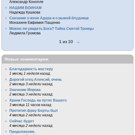
Александр Конопля
НАШИМ ВОИНАМ
Надежда Кушкова
Сказание о жене Адера и о рыжей блуднице
Монахиня Евфимия Пащенко
Можно ли увидеть Бога? Тайна Святой Троицы
Людмила Громова
1 из 10
→
Новые комментарии
Благодарность мастеру
1 месяц 1 неделя
назад
Дорогой отец Алексий, очень
2 месяца 3 недели
назад
Значение Морока
2 месяца 3 недели
назад
Храни Господь на путях Вашего
3 месяца 11 часов
назад
Протитип фрау Берты был
4 месяца 2 недели
назад
Сейчас будет
4 месяца 2 недели
назад
Продолжение.