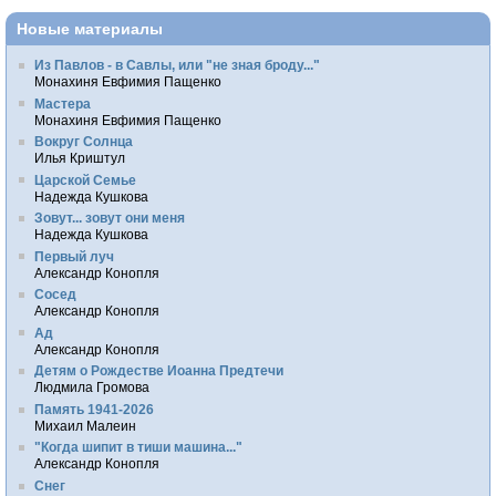
Новые материалы
Из Павлов - в Савлы, или "не зная броду..."
Монахиня Евфимия Пащенко
Мастера
Монахиня Евфимия Пащенко
Вокруг Солнца
Илья Криштул
Царской Семье
Надежда Кушкова
Зовут... зовут они меня
Надежда Кушкова
Первый луч
Александр Конопля
Сосед
Александр Конопля
Ад
Александр Конопля
Детям о Рождестве Иоанна Предтечи
Людмила Громова
Память 1941-2026
Михаил Малеин
"Когда шипит в тиши машина..."
Александр Конопля
Снег