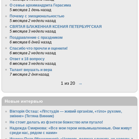
О семье архимандрита Герасима
5 месяцев 1 день
назад
Почему с эмоциональностью
5 месяцев 2 недели
назад
СВЯТАЯ БЛАЖЕННАЯ КСЕНИЯ ПЕТЕРБУРГСКАЯ
5 месяцев 3 недели
назад
Поздравление с праздником
6 месяцев 6 дней
назад
Спасибо что прочли и оценили!
6 месяцев 2 недели
назад
Ответ к 18 вопросу
6 месяцев 3 недели
назад
Талант внушать и вера
7 месяцев 2 дня
назад
1 из 20
→
Новые интервью
Вікторія Осташ: «Літстудія — живий організм, «тіло» рухоме,
змінне» (Тетяна Винник)
Не стоит делать из фэнтези божество или пугало!
Надежда Смирнова: «Все мои герои невымышленные. Они живут
среди нас, рядом с нами»
Игумен Петр (Мещеринов): «Церковь должна служить не народу, а