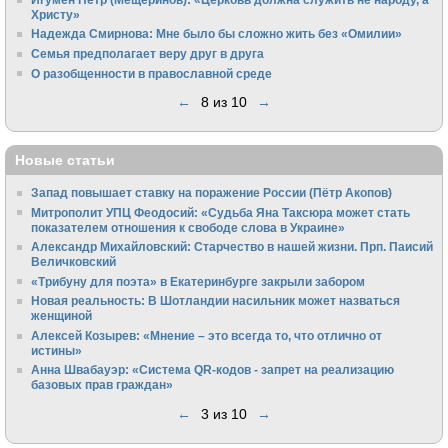
Христу»
Надежда Смирнова: Мне было бы сложно жить без «Омилии»
Семья предполагает веру друг в друга
О разобщенности в православной среде
←
8 из 10
→
Новые статьи
Запад повышает ставку на поражение России (Пётр Акопов)
Митрополит УПЦ Феодосий: «Судьба Яна Таксюра может стать
показателем отношения к свободе слова в Украине»
Алек­сандр Михайловский: Старчество в нашей жизни. Прп. Паисий
Величковский
«Трибуну для поэта» в Екатеринбурге закрыли забором
Новая реальность: В Шотландии насильник может назваться
женщиной
Алексей Козырев: «Мнение – это всегда то, что отлично от
истины»
Анна Швабауэр: «Система QR-кодов - запрет на реализацию
базовых прав граждан»
←
3 из 10
→