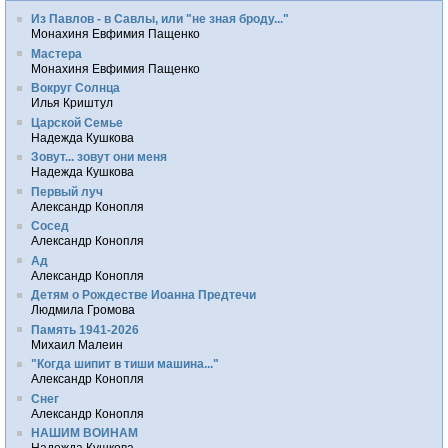
Из Павлов - в Савлы, или "не зная броду..."
Монахиня Евфимия Пащенко
Мастера
Монахиня Евфимия Пащенко
Вокруг Солнца
Илья Криштул
Царской Семье
Надежда Кушкова
Зовут... зовут они меня
Надежда Кушкова
Первый луч
Александр Конопля
Сосед
Александр Конопля
Ад
Александр Конопля
Детям о Рождестве Иоанна Предтечи
Людмила Громова
Память 1941-2026
Михаил Малеин
"Когда шипит в тиши машина..."
Александр Конопля
Снег
Александр Конопля
НАШИМ ВОИНАМ
Надежда Кушкова