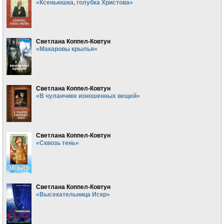
«Ксеньюшка, голубка Христова»
Светлана Коппел-Ковтун
«Макаровы крылья»
Светлана Коппел-Ковтун
«В чуланчике изношенных вещей»
Светлана Коппел-Ковтун
«Сквозь тень»
Светлана Коппел-Ковтун
«Высекательница Искр»