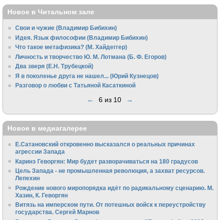
Новое в Читальном зале
Свои и чужие (Владимир Бибихин)
Идея. Язык философии (Владимир Бибихин)
Что такое метафизика? (М. Хайдеггер)
Личность и творчество Ю. М. Лотмана (Б. Ф. Егоров)
Два зверя (Е.Н. Трубецкой)
Я в поколенье друга не нашел... (Юрий Кузнецов)
Разговор о любви с Татьяной Касаткиной
←
6 из 10
→
Новое в медиагалерее
Е.Сатановский откровенно высказался о реальных причинах
агрессии Запада
Каринэ Геворгян: Мир будет разворачиваться на 180 градусов
Цель Запада - не промышленная революция, а захват ресурсов.
Лепехин
Рождение нового миропорядка идёт по радикальному сценарию. М.
Хазин, К. Геворгян
Витязь на имперском пути. От потешных войск к переустройству
государства. Сергей Марнов