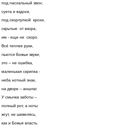
под пасхальный звон;
суета и вздохи,
под скорлупкой крохи,
скрытые от взора,
им - еще не скоро.
Всё теплее руки,
льются Божьи звуки,
это – не ошибка,
маленькая скрипка -
неба нотный знак,
на дворе – аншлаг.
У смычка заботы –
полный рот, а ноты
жгут, не шевелясь,
как и Божья власть.