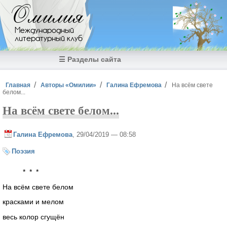
Перейти к основному содержанию
Омилия
Международный
литературный клуб
☰ Разделы сайта
Вы здесь
Главная
Авторы «Омилии»
Галина Ефремова
На всём свете
белом...
На всём свете белом...
Галина Ефремова
, 29/04/2019 — 08:58
Поэзия
* * *
На всём свете белом
красками и мелом
весь колор сгущён