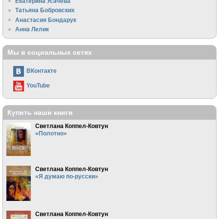
Екатерина Усачева
Татьяна Бобровских
Анастасия Бондарук
Анна Лелик
Мы в социальных сетях
ВКонтакте
YouTube
Купить наши книги
Светлана Коппел-Ковтун
«Полотно»
Светлана Коппел-Ковтун
«Я думаю по-русски»
Светлана Коппел-Ковтун