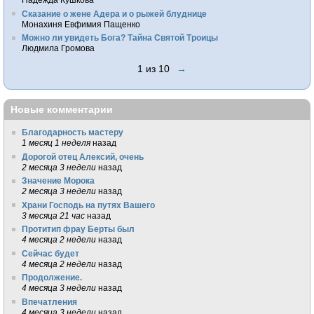
Сказание о жене Адера и о рыжей блуднице
Монахиня Евфимия Пащенко
Можно ли увидеть Бога? Тайна Святой Троицы
Людмила Громова
1 из 10
→
Новые комментарии
Благодарность мастеру
1 месяц 1 неделя
назад
Дорогой отец Алексий, очень
2 месяца 3 недели
назад
Значение Морока
2 месяца 3 недели
назад
Храни Господь на путях Вашего
3 месяца 21 час
назад
Протитип фрау Берты был
4 месяца 2 недели
назад
Сейчас будет
4 месяца 2 недели
назад
Продолжение.
4 месяца 3 недели
назад
Впечатления
4 месяца 3 недели
назад