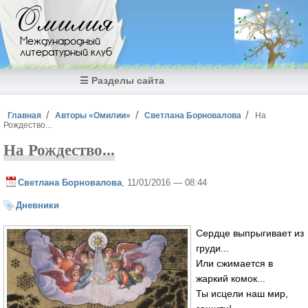
Перейти к основному содержанию
Омилия
Международный
литературный клуб
☰ Разделы сайта
Вы здесь
Главная
Авторы «Омилии»
Светлана Борновалова
На
Рождество...
На Рождество...
Светлана Борновалова
, 11/01/2016 — 08:44
Дневники
Сердце выпрыгивает из
груди...
Или сжимается в
жаркий комок...
Ты исцели наш мир,