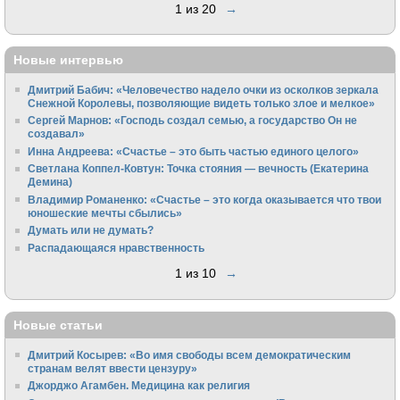
1 из 20
→
Новые интервью
Дмитрий Бабич: «Человечество надело очки из осколков зеркала
Снежной Королевы, позволяющие видеть только злое и мелкое»
Сергей Марнов: «Господь создал семью, а государство Он не
создавал»
Инна Андреева: «Счастье – это быть частью единого целого»
Светлана Коппел-Ковтун: Точка стояния — вечность (Екатерина
Демина)
Владимир Романенко: «Счастье – это когда оказывается что твои
юношеские мечты сбылись»
Думать или не думать?
Распадающаяся нравственность
1 из 10
→
Новые статьи
Дмитрий Косырев: «Во имя свободы всем демократическим
странам велят ввести цензуру»
Джорджо Агамбен. Медицина как религия