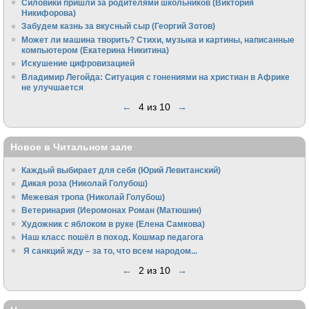
Силовики пришли за родителями школьников (Виктория
Никифорова)
Забудем казнь за вкусный сыр (Георгий Зотов)
Может ли машина творить? Стихи, музыка и картины, написанные
компьютером (Екатерина Никитина)
Искушение цифровизацией
Владимир Легойда: Ситуация с гонениями на христиан в Африке
не улучшается
←
4 из 10
→
Новое в Читальном зале
Каждый выбирает для себя (Юрий Левитанский)
Дикая роза (Николай Голубош)
Межевая тропа (Николай Голубош)
Ветеринария (Иеромонах Роман (Матюшин)
Художник с яблоком в руке (Елена Самкова)
Наш класс пошёл в поход. Кошмар педагога
Я санкций жду – за то, что всем народом...
←
2 из 10
→