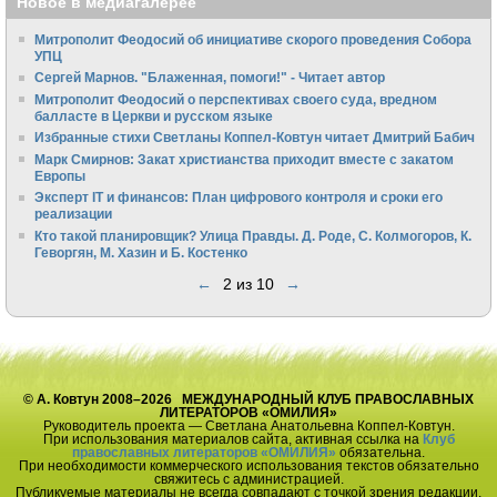
Новое в медиагалерее
Митрополит Феодосий об инициативе скорого проведения Собора
УПЦ
Сергей Марнов. "Блаженная, помоги!" - Читает автор
Митрополит Феодосий о перспективах своего суда, вредном
балласте в Церкви и русском языке
Избранные стихи Светланы Коппел-Ковтун читает Дмитрий Бабич
Марк Смирнов: Закат христианства приходит вместе с закатом
Европы
Эксперт IT и финансов: План цифрового контроля и сроки его
реализации
Кто такой планировщик? Улица Правды. Д. Роде, С. Колмогоров, К.
Геворгян, М. Хазин и Б. Костенко
←
2 из 10
→
© А. Ковтун 2008–2026 МЕЖДУНАРОДНЫЙ КЛУБ ПРАВОСЛАВНЫХ
ЛИТЕРАТОРОВ «ОМИЛИЯ»
Руководитель проекта — Светлана Анатольевна Коппел-Ковтун.
При использования материалов сайта, активная ссылка на
Клуб
православных литераторов «ОМИЛИЯ»
обязательна.
При необходимости коммерческого использования текстов обязательно
свяжитесь с администрацией.
Публикуемые материалы не всегда совпадают с точкой зрения редакции.