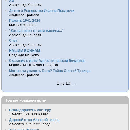
Ад
Александр Конопля
Детям о Рождестве Иоанна Предтечи
Людмила Громова
Память 1941-2026
Михаил Малеин
"Когда шипит в тиши машина..."
Александр Конопля
Снег
Александр Конопля
НАШИМ ВОИНАМ
Надежда Кушкова
Сказание о жене Адера и о рыжей блуднице
Монахиня Евфимия Пащенко
Можно ли увидеть Бога? Тайна Святой Троицы
Людмила Громова
1 из 10
→
Новые комментарии
Благодарность мастеру
1 месяц 1 неделя
назад
Дорогой отец Алексий, очень
2 месяца 3 недели
назад
Значение Морока