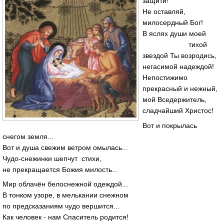
защити!
Не оставляй,
милосердный Бог!
В яслях души моей
тихой
звездой Ты возродись,
негасимой надеждой!
Непостижимо
прекрасный и нежный,
мой Вседержитель,
сладчайший Христос!
Вот и покрылась
снегом земля...
Вот и душа свежим ветром омылась...
Чудо-снежинки шепчут стихи,
не прекращается Божия милость...
Мир облачён белоснежной одеждой...
В тонком узоре, в мелькании снежном
по предсказаниям чудо вершится...
Как человек - нам Спаситель родится!