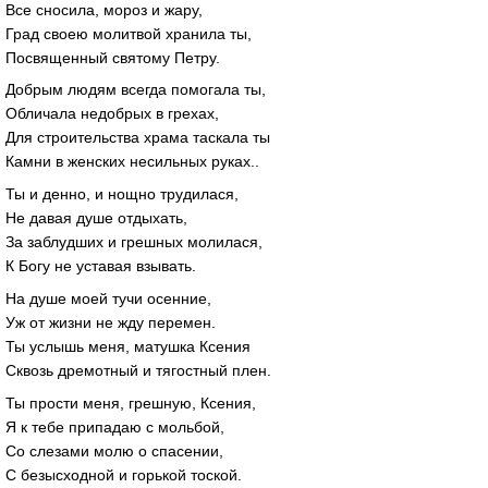
Все сносила, мороз и жару,
Град своею молитвой хранила ты,
Посвященный святому Петру.
Добрым людям всегда помогала ты,
Обличала недобрых в грехах,
Для строительства храма таскала ты
Камни в женских несильных руках..
Ты и денно, и нощно трудилася,
Не давая душе отдыхать,
За заблудших и грешных молилася,
К Богу не уставая взывать.
На душе моей тучи осенние,
Уж от жизни не жду перемен.
Ты услышь меня, матушка Ксения
Сквозь дремотный и тягостный плен.
Ты прости меня, грешную, Ксения,
Я к тебе припадаю с мольбой,
Со слезами молю о спасении,
С безысходной и горькой тоской.