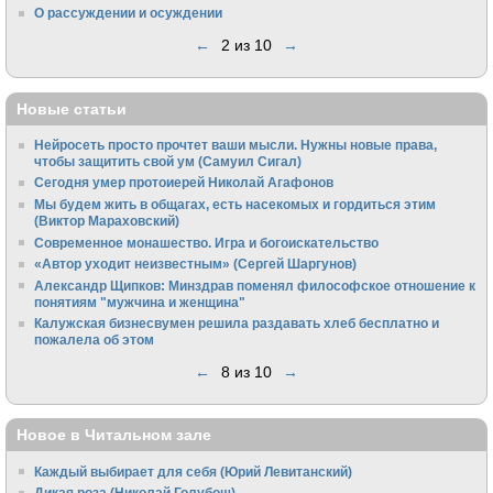
О рассуждении и осуждении
←
2 из 10
→
Новые статьи
Нейросеть просто прочтет ваши мысли. Нужны новые права,
чтобы защитить свой ум (Самуил Сигал)
Сегодня умер протоиерей Николай Агафонов
Мы будем жить в общагах, есть насекомых и гордиться этим
(Виктор Мараховский)
Cовременное монашество. Игра и богоискательство
«Автор уходит неизвестным» (Сергей Шаргунов)
Александр Щипков: Минздрав поменял философское отношение к
понятиям "мужчина и женщина"
Калужская бизнесвумен решила раздавать хлеб бесплатно и
пожалела об этом
←
8 из 10
→
Новое в Читальном зале
Каждый выбирает для себя (Юрий Левитанский)
Дикая роза (Николай Голубош)