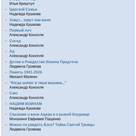
Илья Криштул
Царской Семье
Надежда Кушкова
Зовут... зовут они меня
Надежда Кушкова
Первый луч
Александр Конопля
Сосед
Александр Конопля
Ад
Александр Конопля
Детям о Рождестве Иоанна Предтечи
Людмила Громова
Память 1941-2026
Михаил Малеин
"Когда шипит в тиши машина..."
Александр Конопля
Снег
Александр Конопля
НАШИМ ВОИНАМ
Надежда Кушкова
Сказание о жене Адера и о рыжей блуднице
Монахиня Евфимия Пащенко
Можно ли увидеть Бога? Тайна Святой Троицы
Людмила Громова