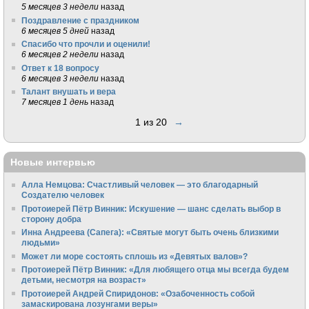
5 месяцев 3 недели
назад
Поздравление с праздником
6 месяцев 5 дней
назад
Спасибо что прочли и оценили!
6 месяцев 2 недели
назад
Ответ к 18 вопросу
6 месяцев 3 недели
назад
Талант внушать и вера
7 месяцев 1 день
назад
1 из 20
→
Новые интервью
Алла Немцова: Счастливый человек — это благодарный
Создателю человек
Протоиерей Пётр Винник: Искушение — шанс сделать выбор в
сторону добра
Инна Андреева (Сапега): «Святые могут быть очень близкими
людьми»
Может ли море состоять сплошь из «Девятых валов»?
Протоиерей Пётр Винник: «Для любящего отца мы всегда будем
детьми, несмотря на возраст»
Протоиерей Андрей Спиридонов: «Озабоченность собой
замаскирована лозунгами веры»