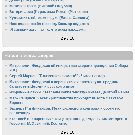
Межевая тропа (Николай Голубош)
Ветеринария (Иеромонах Роман (Матюшин)
Художник с яблоком в руке (Елена Самкова)
Наш класс пошёл в поход. Кошмар педагога
Я санкций жду – за то, что всем народом...
←
2 из 10
→
Новое в медиагалерее
Митрополит Феодосий об инициативе скорого проведения Собора
УПЦ
Сергей Марнов. "Блаженная, помоги!" - Читает автор
Митрополит Феодосий о перспективах своего суда, вредном
балласте в Церкви и русском языке
Избранные стихи Светланы Коппел-Ковтун читает Дмитрий Бабич
Марк Смирнов: Закат христианства приходит вместе с закатом
Европы
Эксперт IT и финансов: План цифрового контроля и сроки его
реализации
Кто такой планировщик? Улица Правды. Д. Роде, С. Колмогоров, К.
Геворгян, М. Хазин и Б. Костенко
←
2 из 10
→