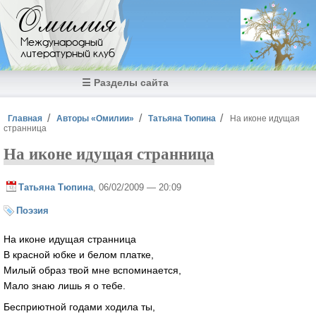
Перейти к основному содержанию
Омилия
Международный
литературный клуб
☰ Разделы сайта
Вы здесь
Главная
Авторы «Омилии»
Татьяна Тюпина
На иконе идущая
странница
На иконе идущая странница
Татьяна Тюпина
, 06/02/2009 — 20:09
Поэзия
На иконе идущая странница
В красной юбке и белом платке,
Милый образ твой мне вспоминается,
Мало знаю лишь я о тебе.
Бесприютной годами ходила ты,