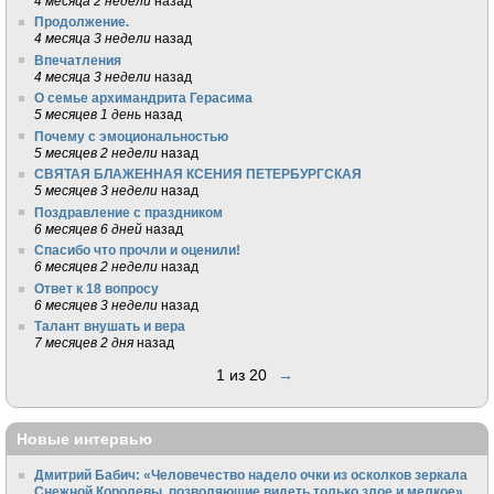
4 месяца 2 недели
назад
Продолжение.
4 месяца 3 недели
назад
Впечатления
4 месяца 3 недели
назад
О семье архимандрита Герасима
5 месяцев 1 день
назад
Почему с эмоциональностью
5 месяцев 2 недели
назад
СВЯТАЯ БЛАЖЕННАЯ КСЕНИЯ ПЕТЕРБУРГСКАЯ
5 месяцев 3 недели
назад
Поздравление с праздником
6 месяцев 6 дней
назад
Спасибо что прочли и оценили!
6 месяцев 2 недели
назад
Ответ к 18 вопросу
6 месяцев 3 недели
назад
Талант внушать и вера
7 месяцев 2 дня
назад
1 из 20
→
Новые интервью
Дмитрий Бабич: «Человечество надело очки из осколков зеркала
Снежной Королевы, позволяющие видеть только злое и мелкое»