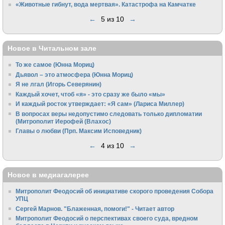
«Животные гибнут, вода мертвая». Катастрофа на Камчатке
←
5 из 10
→
Новое в Читальном зале
То же самое (Юнна Мориц)
Дьявол – это атмосфера (Юнна Мориц)
Я не лгал (Игорь Северянин)
Каждый хочет, чтоб «я» - это сразу же было «мы»
И каждый росток утверждает: «Я сам» (Лариса Миллер)
В вопросах веры недопустимо следовать только дипломатии
(Митрополит Иерофей (Влахос)
Главы о любви (Прп. Максим Исповедник)
←
4 из 10
→
Новое в медиагалерее
Митрополит Феодосий об инициативе скорого проведения Собора
УПЦ
Сергей Марнов. "Блаженная, помоги!" - Читает автор
Митрополит Феодосий о перспективах своего суда, вредном