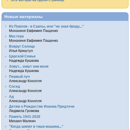
Новые материалы
Из Павлов - в Савлы, или "не зная броду..."
Монахиня Евфимия Пащенко
Мастера
Монахиня Евфимия Пащенко
Вокруг Солнца
Илья Криштул
Царской Семье
Надежда Кушкова
Зовут... зовут они меня
Надежда Кушкова
Первый луч
Александр Конопля
Сосед
Александр Конопля
Ад
Александр Конопля
Детям о Рождестве Иоанна Предтечи
Людмила Громова
Память 1941-2026
Михаил Малеин
"Когда шипит в тиши машина..."