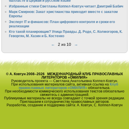
балласте в Церкви и русском языке
Избранные стихи Светланы Коппел-Ковтун читает Дмитрий Бабич
Марк Смирнов: Закат христианства приходит вместе с закатом
Европы
Эксперт IT и финансов: План цифрового контроля и сроки его
реализации
Кто такой планировщик? Улица Правды. Д. Роде, С. Колмогоров, К.
Геворгян, М. Хазин и Б. Костенко
←
2 из 10
→
© А. Ковтун 2008–2026 МЕЖДУНАРОДНЫЙ КЛУБ ПРАВОСЛАВНЫХ
ЛИТЕРАТОРОВ «ОМИЛИЯ»
Руководитель проекта — Светлана Анатольевна Коппел-Ковтун.
При использования материалов сайта, активная ссылка на
Клуб
православных литераторов «ОМИЛИЯ»
обязательна.
При необходимости коммерческого использования текстов обязательно
свяжитесь с администрацией.
Публикуемые материалы не всегда совпадают с точкой зрения редакции.
Приглашаем к сотрудничеству православных авторов.
Разработка, создание и поддержка сайта: А. Ковтун, С. Коппел-Ковтун