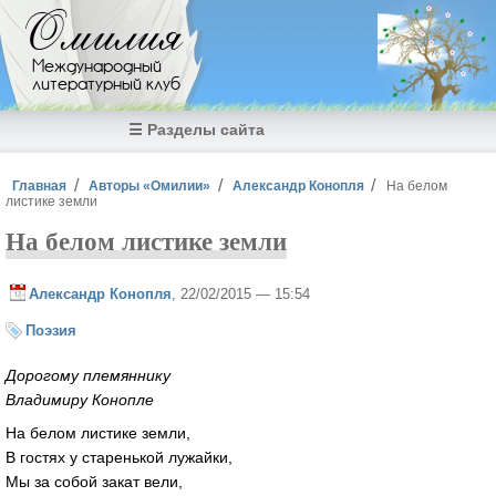
Перейти к основному содержанию
Омилия
Международный
литературный клуб
☰ Разделы сайта
Вы здесь
Главная
Авторы «Омилии»
Александр Конопля
На белом
листике земли
На белом листике земли
Александр Конопля
, 22/02/2015 — 15:54
Поэзия
Дорогому племяннику
Владимиру Конопле
На белом листике земли,
В гостях у старенькой лужайки,
Мы за собой закат вели,