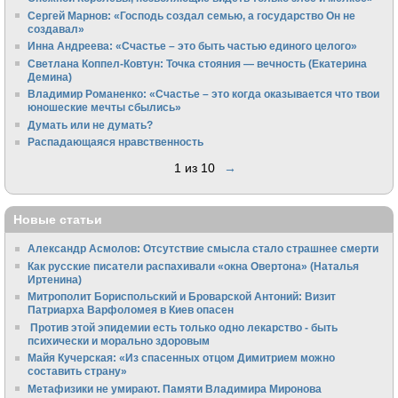
Сергей Марнов: «Господь создал семью, а государство Он не
создавал»
Инна Андреева: «Счастье – это быть частью единого целого»
Светлана Коппел-Ковтун: Точка стояния — вечность (Екатерина
Демина)
Владимир Романенко: «Счастье – это когда оказывается что твои
юношеские мечты сбылись»
Думать или не думать?
Распадающаяся нравственность
1 из 10
→
Новые статьи
Александр Асмолов: Отсутствие смысла стало страшнее смерти
Как русские писатели распахивали «окна Овертона» (Наталья
Иртенина)
Митрополит Бориспольский и Броварской Антоний: Визит
Патриарха Варфоломея в Киев опасен
Против этой эпидемии есть только одно лекарство - быть
психически и морально здоровым
Майя Кучерская: «Из спасенных отцом Димитрием можно
составить страну»
Метафизики не умирают. Памяти Владимира Миронова