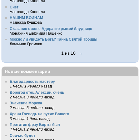
Александр Конопля
Снег
Александр Конопля
НАШИМ ВОИНАМ
Надежда Кушкова
Сказание о жене Адера и о рыжей блуднице
Монахиня Евфимия Пащенко
Можно ли увидеть Бога? Тайна Святой Троицы
Людмила Громова
1 из 10
→
Новые комментарии
Благодарность мастеру
1 месяц 1 неделя
назад
Дорогой отец Алексий, очень
2 месяца 3 недели
назад
Значение Морока
2 месяца 3 недели
назад
Храни Господь на путях Вашего
3 месяца 1 день
назад
Протитип фрау Берты был
4 месяца 2 недели
назад
Сейчас будет