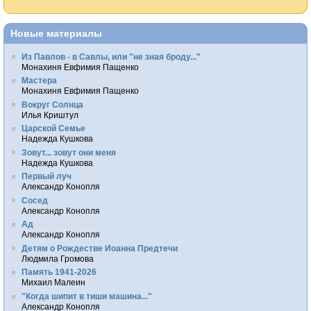
Новые материалы
Из Павлов - в Савлы, или "не зная броду..."
Монахиня Евфимия Пащенко
Мастера
Монахиня Евфимия Пащенко
Вокруг Солнца
Илья Криштул
Царской Семье
Надежда Кушкова
Зовут... зовут они меня
Надежда Кушкова
Первый луч
Александр Конопля
Сосед
Александр Конопля
Ад
Александр Конопля
Детям о Рождестве Иоанна Предтечи
Людмила Громова
Память 1941-2026
Михаил Малеин
"Когда шипит в тиши машина..."
Александр Конопля