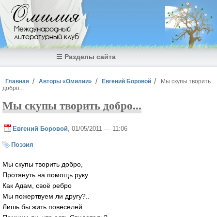
Перейти к основному содержанию
Омилия
Международный
литературный клуб
☰ Разделы сайта
Вы здесь
Главная
Авторы «Омилии»
Евгений Боровой
Мы скупы творить
добро...
Мы скупы творить добро...
Евгений Боровой
, 01/05/2011 — 11:06
Поэзия
Мы скупы творить добро,
Протянуть на помощь руку.
Как Адам, своё ребро
Мы пожертвуем ли другу?..
Лишь бы жить повеселей…