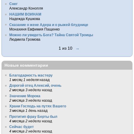
Снег
Александр Конопля
НАШИМ ВОИНАМ
Надежда Кушкова
Сказание о жене Адера и о рыжей блуднице
Монахиня Евфимия Пащенко
Можно ли увидеть Бога? Тайна Святой Троицы
Людмила Громова
1 из 10
→
Новые комментарии
Благодарность мастеру
1 месяц 1 неделя
назад
Дорогой отец Алексий, очень
2 месяца 3 недели
назад
Значение Морока
2 месяца 3 недели
назад
Храни Господь на путях Вашего
3 месяца 1 день
назад
Протитип фрау Берты был
4 месяца 2 недели
назад
Сейчас будет
4 месяца 2 недели
назад