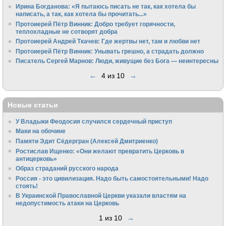
Ирина Богданова: «Я пытаюсь писать не так, как хотела бы
написать, а так, как хотела бы прочитать...»
Протоиерей Пётр Винник: Добро требует горячности,
теплохладные не сотворят добра
Протоиерей Андрей Ткачев: Где жертвы нет, там и любви нет
Протоиерей Пётр Винник: Унывать грешно, а страдать должно
Писатель Сергей Марнов: Люди, живущие без Бога — неинтересны
←
4 из 10
→
Новые статьи
У Владыки Феодосия случился сердечный приступ
Маки на обочине
Памяти Эдит Сёдергран (Алексей Дмитриенко)
Ростислав Ищенко: «Они желают превратить Церковь в
антицерковь»
Образ страданий русского народа
Россия - это цивилизация. Надо быть самостоятельными! Надо
стоять!
В Украинской Православной Церкви указали властям на
недопустимость атаки на Церковь
1 из 10
→