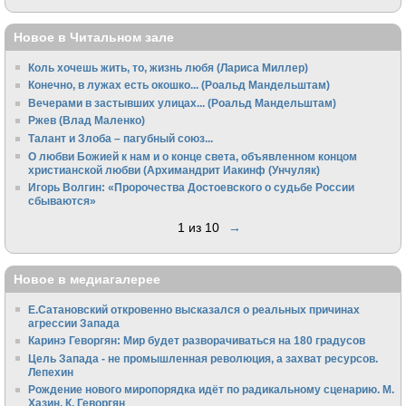
Новое в Читальном зале
Коль хочешь жить, то, жизнь любя (Лариса Миллер)
Конечно, в лужах есть окошко... (Роальд Мандельштам)
Вечерами в застывших улицах... (Роальд Мандельштам)
Ржев (Влад Маленко)
Талант и Злоба – пагубный союз...
О любви Божией к нам и о конце света, объявленном концом
христианской любви (Архимандрит Иакинф (Унчуляк)
Игорь Волгин: «Пророчества Достоевского о судьбе России
сбываются»
1 из 10
→
Новое в медиагалерее
Е.Сатановский откровенно высказался о реальных причинах
агрессии Запада
Каринэ Геворгян: Мир будет разворачиваться на 180 градусов
Цель Запада - не промышленная революция, а захват ресурсов.
Лепехин
Рождение нового миропорядка идёт по радикальному сценарию. М.
Хазин, К. Геворгян