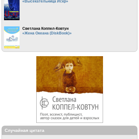
«Высекательница Искр»
Светлана Коппел-Ковтун
«Жена Океана (DiskBook)»
Случайная цитата