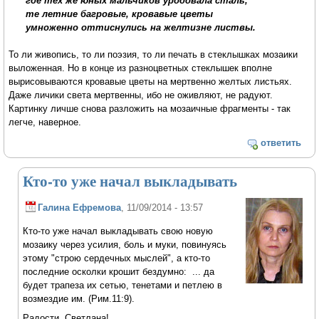
где тех же юных мальчиков уродовала сталь,
те летние багровые, кровавые цветы
умноженно оттиснулись на желтизне листвы.
То ли живопись, то ли поэзия, то ли печать в стеклышках мозаики
выложенная. Но в конце из разноцветных стеклышек вполне
вырисовываются кровавые цветы на мертвенно желтых листьях.
Даже личики света мертвенны, ибо не оживляют, не радуют.
Картинку личше снова разложить на мозаичные фрагменты - так
легче, наверное.
ответить
Кто-то уже начал выкладывать
Галина Ефремова
, 11/09/2014 - 13:57
Кто-то уже начал выкладывать свою новую
мозаику через усилия, боль и муки, повинуясь
этому "строю сердечных мыслей", а кто-то
последние осколки крошит бездумно: ... да
будет трапеза их сетью, тенетами и петлею в
возмездие им. (Рим.11:9).
Радости, Светлана!