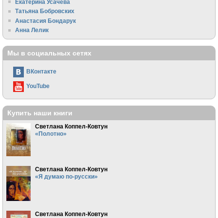
Екатерина Усачева
Татьяна Бобровских
Анастасия Бондарук
Анна Лелик
Мы в социальных сетях
ВКонтакте
YouTube
Купить наши книги
Светлана Коппел-Ковтун
«Полотно»
Светлана Коппел-Ковтун
«Я думаю по-русски»
Светлана Коппел-Ковтун