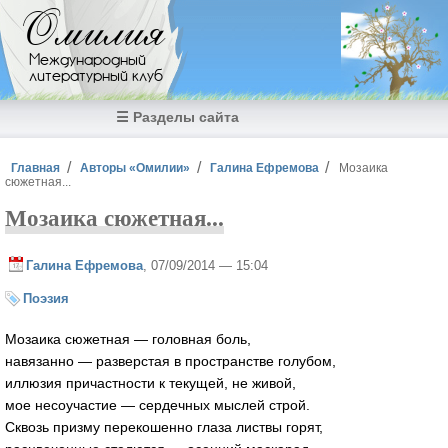
Перейти к основному содержанию
Омилия
Международный
литературный клуб
☰ Разделы сайта
Вы здесь
Главная
Авторы «Омилии»
Галина Ефремова
Мозаика
сюжетная...
Мозаика сюжетная...
Галина Ефремова
, 07/09/2014 — 15:04
Поэзия
Мозаика сюжетная — головная боль,
навязанно — разверстая в пространстве голубом,
иллюзия причастности к текущей, не живой,
мое несоучастие — сердечных мыслей строй.
Сквозь призму перекошенно глаза листвы горят,