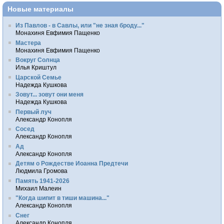
Новые материалы
Из Павлов - в Савлы, или "не зная броду..."
Монахиня Евфимия Пащенко
Мастера
Монахиня Евфимия Пащенко
Вокруг Солнца
Илья Криштул
Царской Семье
Надежда Кушкова
Зовут... зовут они меня
Надежда Кушкова
Первый луч
Александр Конопля
Сосед
Александр Конопля
Ад
Александр Конопля
Детям о Рождестве Иоанна Предтечи
Людмила Громова
Память 1941-2026
Михаил Малеин
"Когда шипит в тиши машина..."
Александр Конопля
Снег
Александр Конопля