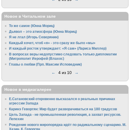
Новое в Читальном зале
То же самое (Юнна Мориц)
Дьявол – это атмосфера (Юнна Мориц)
Я не лгал (Игорь Северянин)
Каждый хочет, чтоб «я» - это сразу же было «мы»
И каждый росток утверждает: «Я сам» (Лариса Миллер)
В вопросах веры недопустимо следовать только дипломатии
(Митрополит Иерофей (Влахос)
Главы о любви (Прп. Максим Исповедник)
←
4 из 10
→
Новое в медиагалерее
Е.Сатановский откровенно высказался о реальных причинах
агрессии Запада
Каринэ Геворгян: Мир будет разворачиваться на 180 градусов
Цель Запада - не промышленная революция, а захват ресурсов.
Лепехин
Рождение нового миропорядка идёт по радикальному сценарию. М.
Хазин, К. Геворгян