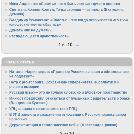
Инна Андреева: «Счастье – это быть частью единого целого»
Светлана Коппел-Ковтун: Точка стояния — вечность (Екатерина
Демина)
Владимир Романенко: «Счастье – это когда оказывается что твои
юношеские мечты сбылись»
Думать или не думать?
Распадающаяся нравственность
1 из 10
→
Новые статьи
Наталья Нарочницкая: «Приговор России вынесен и обжалованию
не подлежит»
Петр I: pro et contra. Сохранение суверенитета, абсолютизм и
рывок к империи
Русский язык — это не только слово, но и духовное пространство
Минюст предложил отказаться от бумажных свидетельств о браке
(Владислав Куликов)
УПЦ заявила о независимости от РПЦ
В УПЦ заявили о сохранении отношений с Русской православной
церковью
Дерусификация и теологическая война (Александр Щипков)
←
2 из 10
→