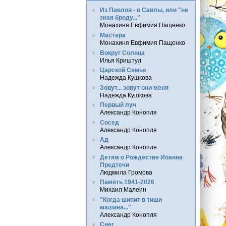
Из Павлов - в Савлы, или "не
зная броду..."
Монахиня Евфимия Пащенко
Мастера
Монахиня Евфимия Пащенко
Вокруг Солнца
Илья Криштул
Царской Семье
Надежда Кушкова
Зовут... зовут они меня
Надежда Кушкова
Первый луч
Александр Конопля
Сосед
Александр Конопля
Ад
Александр Конопля
Детям о Рождестве Иоанна
Предтечи
Людмила Громова
Память 1941-2026
Михаил Малеин
"Когда шипит в тиши
машина..."
Александр Конопля
Снег