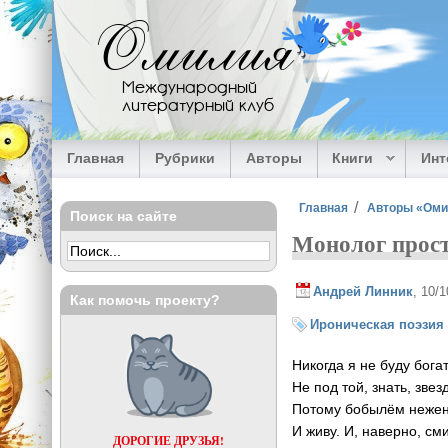
Перейти к основному содержанию
Омилия
Международный
литературный клуб
Главная
Рубрики
Авторы
Книги
Ин
Вы здесь
Главная
Авторы «Ом
Поиск на сайте
Монолог прост
Андрей Линник
, 10/
Как помочь проекту?
Ироническая поэзия
Никогда я не буду бога
Не под той, знать, зве
Потому бобылём неже
И живу. И, наверно, см
ДОРОГИЕ ДРУЗЬЯ!