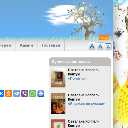
лерея
Админ
Гостевая
Купить наши книги
Светлана Коппел-
Ковтун
«Полотно»
Светлана Коппел-
Ковтун
«Я думаю по-русски»
Светлана Коппел-
Ковтун