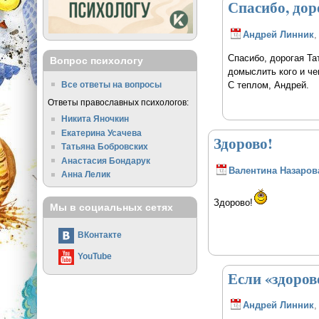
Спасибо, дор
Андрей Линник
,
Спасибо, дорогая Та
Вопрос психологу
домыслить кого и чег
С теплом, Андрей.
Все ответы на вопросы
Ответы православных психологов:
Никита Яночкин
Екатерина Усачева
Здорово!
Татьяна Бобровских
Анастасия Бондарук
Валентина Назаров
Анна Лелик
Здорово!
Мы в социальных сетях
ВКонтакте
YouTube
Если «здорово
Андрей Линник
,