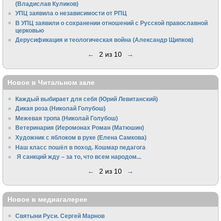
(Владислав Куликов)
УПЦ заявила о независимости от РПЦ
В УПЦ заявили о сохранении отношений с Русской православной
церковью
Дерусификация и теологическая война (Александр Щипков)
←
2 из 10
→
Новое в Читальном зале
Каждый выбирает для себя (Юрий Левитанский)
Дикая роза (Николай Голубош)
Межевая тропа (Николай Голубош)
Ветеринария (Иеромонах Роман (Матюшин)
Художник с яблоком в руке (Елена Самкова)
Наш класс пошёл в поход. Кошмар педагога
Я санкций жду – за то, что всем народом...
←
2 из 10
→
Новое в медиагалерее
Святыни Руси. Сергей Марнов