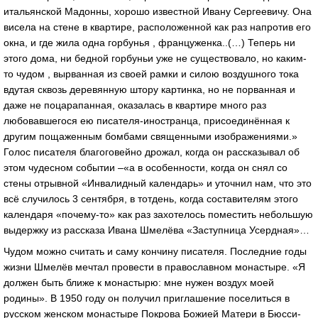
итальянской Мадонны, хорошо известной Ивану Сергеевичу. Она
висела на стене в квартире, расположенной как раз напротив его
окна, и где жила одна горбунья , француженка..(…) Теперь ни
этого дома, ни бедной горбуньи уже не существовало, но каким-
то чудом , вырванная из своей рамки и силою воздушного тока
вдутая сквозь деревянную штору картинка, но не порванная и
даже не поцарапанная, оказалась в квартире много раз
любовавшегося ею писателя-иностранца, присоединённая к
другим пощаженным бомбами священными изображениями.»
Голос писателя благоговейно дрожал, когда он рассказывал об
этом чудесном событии –«а в особенности, когда он снял со
стены отрывной «Инвалидный календарь» и уточнил нам, что это
всё случилось 3 сентября, в тотдень, когда составителям этого
календаря «почему-то» как раз захотелось поместить небольшую
выдержку из рассказа Ивана Шмелёва «Заступница Усердная»…
Чудом можно считать и саму кончину писателя. Последние годы
жизни Шмелёв мечтал провести в православном монастыре. «Я
должен быть ближе к монастырю: мне нужен воздух моей
родины». В 1950 году он получил приглашение поселиться в
русском женском монастыре Покрова Божией Матери в Бюсси-