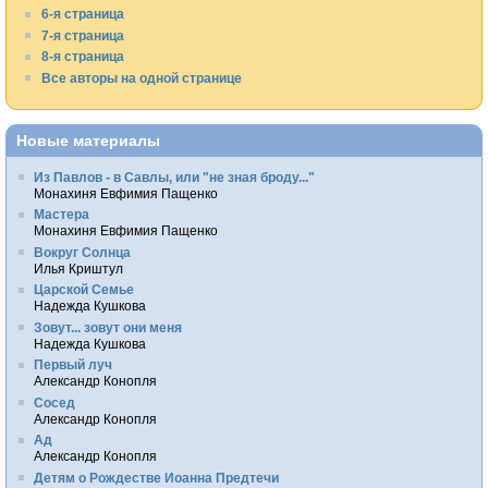
6-я страница
7-я страница
8-я страница
Все авторы на одной странице
Новые материалы
Из Павлов - в Савлы, или "не зная броду..."
Монахиня Евфимия Пащенко
Мастера
Монахиня Евфимия Пащенко
Вокруг Солнца
Илья Криштул
Царской Семье
Надежда Кушкова
Зовут... зовут они меня
Надежда Кушкова
Первый луч
Александр Конопля
Сосед
Александр Конопля
Ад
Александр Конопля
Детям о Рождестве Иоанна Предтечи