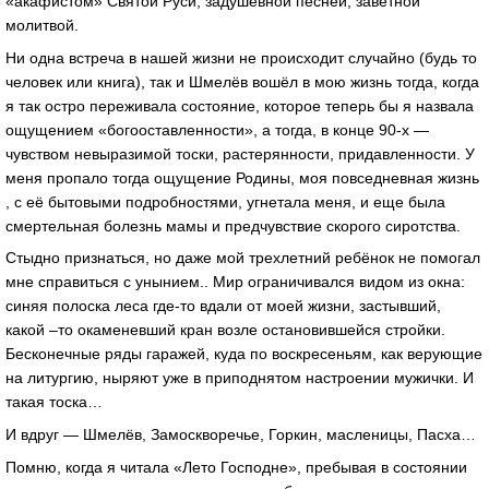
«акафистом» Святой Руси, задушевной песней, заветной
молитвой.
Ни одна встреча в нашей жизни не происходит случайно (будь то
человек или книга), так и Шмелёв вошёл в мою жизнь тогда, когда
я так остро переживала состояние, которое теперь бы я назвала
ощущением «богооставленности», а тогда, в конце 90-х —
чувством невыразимой тоски, растерянности, придавленности. У
меня пропало тогда ощущение Родины, моя повседневная жизнь
, с её бытовыми подробностями, угнетала меня, и еще была
смертельная болезнь мамы и предчувствие скорого сиротства.
Стыдно признаться, но даже мой трехлетний ребёнок не помогал
мне справиться с унынием.. Мир ограничивался видом из окна:
синяя полоска леса где-то вдали от моей жизни, застывший,
какой –то окаменевший кран возле остановившейся стройки.
Бесконечные ряды гаражей, куда по воскресеньям, как верующие
на литургию, ныряют уже в приподнятом настроении мужички. И
такая тоска…
И вдруг — Шмелёв, Замоскворечье, Горкин, масленицы, Пасха…
Помню, когда я читала «Лето Господне», пребывая в состоянии