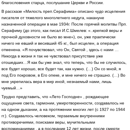
благословения старца, послушание Церкви и России.
В рассказе «Милость преп.Серафима» описано чудо исцеления
писателя от тяжелого многолетнего недуга, накануне
назначенной операции в мае 1934г. После горячей молитвы Прп.
Серафиму (до этого, как писал И.С.Шмелев: «..крепкой веры и
прочной духовности не было во мне»), он, уже практически
ничего не евший и весивший 45 кг., был исцелен, а операция
отменена. «Я почувствовал, что Он, Святой , здесь с нами …
Никогда в жизни я так не чувствовал присутствие уже
отошедших…Я как бы уже знал, что теперь, что бы не случилось,
все будет хорошо, все будет так, как нужно. (…) Он со мной, я
под Его покровом, в Его опеке, и мне ничего не страшно. (…) Во
мне укрепилась вера в мир иной, незнаемый нами, лишь
чуемый…»
Трудно представить, что «Лето Господне» , рождающее
ощущение света, гармонии, умиротворенности, создавалось не
на одном дыхании, а на протяжении многих лет (с 1927 по 1944
гг.). Создавалось человеком, терзаемым внутренними
противоречиями, поисками веры, мучительными
воспоминаниями , а в последние 12 лет жизни, после смерти