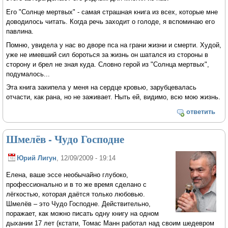
Его "Солнце мертвых" - самая страшная книга из всех, которые мне
доводилось читать. Когда речь заходит о голоде, я вспоминаю его
павлина.
Помню, увидела у нас во дворе пса на грани жизни и смерти. Худой,
уже не имевший сил бороться за жизнь он шатался из стороны в
сторону и брел не зная куда. Словно герой из "Солнца мертвых",
подумалось...
Эта книга закипела у меня на сердце кровью, зарубцевалась
отчасти, как рана, но не заживает. Ныть ей, видимо, всю мою жизнь.
ответить
Шмелёв - Чудо Господне
Юрий Лигун
, 12/09/2009 - 19:14
Елена, ваше эссе необычайно глубоко,
профессионально и в то же время сделано с
лёгкостью, которая даётся только любовью.
Шмелёв – это Чудо Господне. Действительно,
поражает, как можно писать одну книгу на одном
дыхании 17 лет (кстати, Томас Манн работал над своим шедевром