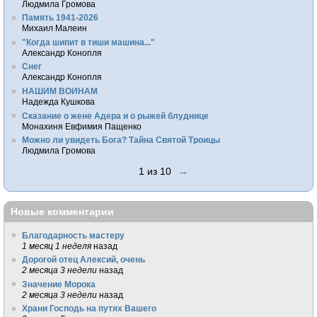
Людмила Громова
Память 1941-2026
Михаил Малеин
"Когда шипит в тиши машина..."
Александр Конопля
Снег
Александр Конопля
НАШИМ ВОИНАМ
Надежда Кушкова
Сказание о жене Адера и о рыжей блуднице
Монахиня Евфимия Пащенко
Можно ли увидеть Бога? Тайна Святой Троицы
Людмила Громова
1 из 10
→
Новые комментарии
Благодарность мастеру
1 месяц 1 неделя
назад
Дорогой отец Алексий, очень
2 месяца 3 недели
назад
Значение Морока
2 месяца 3 недели
назад
Храни Господь на путях Вашего