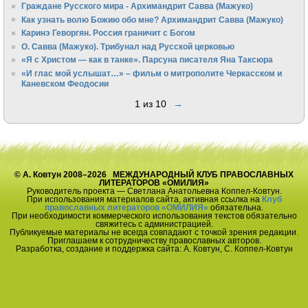
Граждане Русского мира - Архимандрит Савва (Мажуко)
Как узнать волю Божию обо мне? Архимандрит Савва (Мажуко)
Каринэ Геворгян. Россия граничит с Богом
О. Савва (Мажуко). Трибунал над Русской церковью
«Я с Христом — как в танке». Парсуна писателя Яна Таксюра
«И глас мой услышат…» – фильм о митрополите Черкасском и
Каневском Феодосии
1 из 10
→
© А. Ковтун 2008–2026 МЕЖДУНАРОДНЫЙ КЛУБ ПРАВОСЛАВНЫХ
ЛИТЕРАТОРОВ «ОМИЛИЯ»
Руководитель проекта — Светлана Анатольевна Коппел-Ковтун.
При использования материалов сайта, активная ссылка на
Клуб
православных литераторов «ОМИЛИЯ»
обязательна.
При необходимости коммерческого использования текстов обязательно
свяжитесь с администрацией.
Публикуемые материалы не всегда совпадают с точкой зрения редакции.
Приглашаем к сотрудничеству православных авторов.
Разработка, создание и поддержка сайта: А. Ковтун, С. Коппел-Ковтун