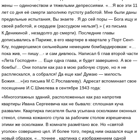
жены — одиночеством и тяжелыми депрессиями. «…Я все эти 11
лет со дня её смерти заполняю пустоту работой. Мне были даны
предельные испытания, Вы знаете . Я до сей поры — Бога ищу и
своей работой, и сердцем (рассудком нельзя!).» ( из письма
К.Деникиной , незадолго до смерти). Последние главы
дописывались в Париже, в его квартире в квартале у Порт Сент-
Клу, подвергшемся сильнейшим немецким бомбардировкам: «…
пока жив, — пишу…- и сам дивлюсь. Написал 6 глав второй части
«Лета Господня» … Еще одна глава, и будет завершено. А все —
бомбы!… Они попали как раз в мою рабочую струю, но я не
расплескался, а собрался! Да еще как! Думаю — милость
Божия….»(из письма М.С.Рославлеву). Адресат вспоминает свое
посещение И.С.Шмелева в сентябре 1943 года:
«Многоэтажных зданий, расположенных как раз напротив
квартиры Ивана Сергеевича как не бывало: сплошная куча
развалин. Квартирка писателя была усыпана осколками оконных
стекол, спинка кожаного стула за рабочим столом изрешечена
этими же осколками. В комнате размётано все. Но «святой
уголок» совершено цел. И более того, перед ним оказался еще и
новый образок, «…точнее , картинка с изображением одной