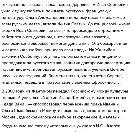
открывая новые края : леса , озера, деревни…» Иван Сергеевич
учил Ивушку любить и понимать русскую и французскую
литературу, Ольга Александровна пела ему песенки, знакомые
всем русским детям, читала Жития Святых. До конца своей жизни
входил Иван Сергеевич во все , что происходило с крестником,
заботился о его духовном, интеллектуальном развитии,
беспокоился о здоровье, помогал деньгами …Эта бескорыстная
и деятельная любовь принесла свои плоды: Ив Жантийом
закончил Сорбонну, получив диплом математика и лицензию
преподавателя русского языка, защитил докторскую диссертацию
по лингвистике, преподавал русский язык для ученых в Центре
научных исследований. Знаменательно, что его жена Серена,
итальянка, перешла в православие с именем Ефросиния……
В 2000 году Ив Жантийом передал Российскому Фонду Культуры
огромный уникальный архив Ивана Шмелёва, и выполнил волю
«дяди Вани» — способствовал перенесению праха Ивана и
Ольги Шмелёвых на Родину, в некрополь Донского монастыря в
Москве., где сохранилось семейное захоронение Шмелёвых.
Когда-то именно своему «второму сыну» сказал И.С.Шмелёв