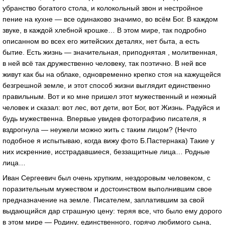
убранство богатого стола, и колокольный звон и нестройное
пение на кухне — все одинаково значимо, во всём Бог. В каждом
звуке, в каждой хлебной крошке… В этом мире, так подробно
описанном во всех его житейских деталях, нет быта, а есть
бытие. Есть жизнь — значительная, приподнятая , молитвенная,
в ней всё так дружественно человеку, так поэтично. В ней все
живут как бы на облаке, одновременно крепко стоя на кажущейся
безгрешной земле, и этот способ жизни выглядит единственно
правильным. Вот и ко мне пришел этот мужественный и нежный
человек и сказал: вот лес, вот дети, вот Бог, вот Жизнь. Радуйся и
будь мужественна. Впервые увидев фотографию писателя, я
вздрогнула — неужели можно жить с таким лицом? (Нечто
подобное я испытываю, когда вижу фото Б.Пастернака) Такие у
них искренние, исстрадавшиеся, беззащитные лица… Родные
лица…
Иван Сергеевич был очень хрупким, нездоровым человеком, с
поразительным мужеством и достоинством выполнившим свое
предназначение на земле. Писателем, заплатившим за свой
выдающийся дар страшную цену: теряя все, что было ему дорого
в этом мире — Родину, единственного, горячо любимого сына,