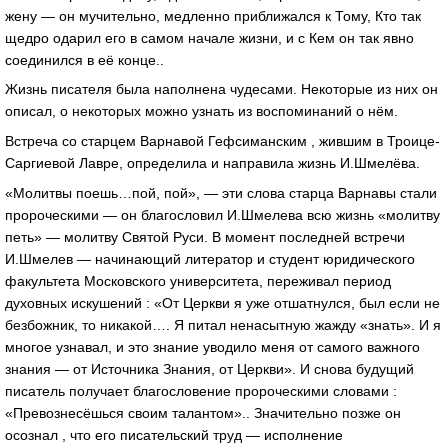
жену — он мучительно, медленно приближался к Тому, Кто так
щедро одарил его в самом начале жизни, и с Кем он так явно
соединился в её конце..
Жизнь писателя была наполнена чудесами. Некоторые из них он
описал, о некоторых можно узнать из воспоминаний о нём.
Встреча со старцем Варнавой Гефсиманским , жившим в Троице-
Саргиевой Лавре, определила и направила жизнь И.Шмелёва.
«Молитвы поешь…пой, пой», — эти слова старца Варнавы стали
пророческими — он благословил И.Шмелева всю жизнь «молитву
петь» — молитву Святой Руси. В момент последней встречи
И.Шмелев — начинающий литератор и студент юридического
факультета Московского университета, переживал период
духовных искушений : «От Церкви я уже отшатнулся, был если не
безбожник, то никакой…. Я питал ненасытную жажду «знать». И я
многое узнавал, и это знание уводило меня от самого важного
знания — от Источника Знания, от Церкви». И снова будущий
писатель получает благословение пророческими словами :
«Превознесёшься своим талантом».. Значительно позже он
осознал , что его писательский труд — исполнение