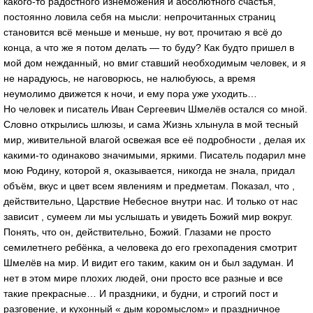
какого-то радостного изнеможения и абсолютного счастья,
постоянно ловила себя на мысли: непрочитанных страниц
становится всё меньше и меньше, ну вот, прочитаю я всё до
конца, а что же я потом делать — то буду? Как будто пришел в
мой дом нежданный, но вмиг ставший необходимым человек, и я
не нарадуюсь, не наговорюсь, не налюбуюсь, а время
неумолимо движется к ночи, и ему пора уже уходить…
Но человек и писатель Иван Сергеевич Шмелёв остался со мной.
Словно открылись шлюзы, и сама Жизнь хлынула в мой тесный
мир, живительной влагой освежая все её подробности , делая их
какими-то одинаково значимыми, яркими. Писатель подарил мне
мою Родину, которой я, оказывается, никогда не знала, придал
объём, вкус и цвет всем явлениям и предметам. Показал, что ,
действительно, Царствие Небесное внутри нас. И только от нас
зависит , сумеем ли мы услышать и увидеть Божий мир вокруг.
Понять, что он, действительно, Божий. Глазами не просто
семилетнего ребёнка, а человека до его грехопадения смотрит
Шмелёв на мир. И видит его таким, каким он и был задуман. И
нет в этом мире плохих людей, они просто все разные и все
такие прекрасные… И праздники, и будни, и строгий пост и
разговение, и кухонный « дым коромыслом» и праздничное