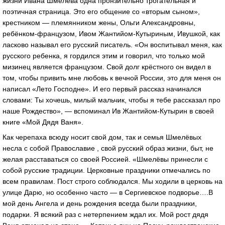
жизни Ивана Шмелёва одна пронзительно трогательная и
поэтичная страница. Это его общение со «вторым сыном»,
крестником — племянником жены, Ольги Александровны,
ребёнком-французом, Ивом Жантийом-Кутыриным, Ивушкой, как
ласково называл его русский писатель. «Он воспитывал меня, как
русского ребенка, я гордился этим и говорил, что только мой
мизинец является французом. Свой долг крёстного он видел в
том, чтобы привить мне любовь к вечной России, это для меня он
написал «Лето Господне». И его первый рассказ начинался
словами: Ты хочешь, милый мальчик, чтобы я тебе рассказал про
наше Рождество», — вспоминал Ив Жантийом-Кутырин в своей
книге «Мой Дядя Ваня».
Как черепаха всюду носит свой дом, так и семья Шмелёвых
несла с собой Православие , свой русский образ жизни, быт, не
желая расставаться со своей Россией. «Шмелёвы принесли с
собой русские традиции. Церковные праздники отмечались по
всем правилам. Пост строго соблюдался. Мы ходили в церковь на
улице Дарю, но особенно часто — в Сергиевское подворье….В
мой день Ангела и день рождения всегда были праздники,
подарки. Я всякий раз с нетерпением ждал их. Мой рост дядя