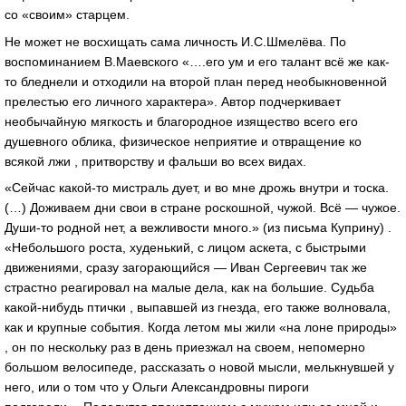
со «своим» старцем.
Не может не восхищать сама личность И.С.Шмелёва. По
воспоминанием В.Маевского «….его ум и его талант всё же как-
то бледнели и отходили на второй план перед необыкновенной
прелестью его личного характера». Автор подчеркивает
необычайную мягкость и благородное изящество всего его
душевного облика, физическое неприятие и отвращение ко
всякой лжи , притворству и фальши во всех видах.
«Сейчас какой-то мистраль дует, и во мне дрожь внутри и тоска.
(…) Доживаем дни свои в стране роскошной, чужой. Всё — чужое.
Души-то родной нет, а вежливости много.» (из письма Куприну) .
«Небольшого роста, худенький, с лицом аскета, с быстрыми
движениями, сразу загорающийся — Иван Сергеевич так же
страстно реагировал на малые дела, как на большие. Судьба
какой-нибудь птички , выпавшей из гнезда, его также волновала,
как и крупные события. Когда летом мы жили «на лоне природы»
, он по нескольку раз в день приезжал на своем, непомерно
большом велосипеде, рассказать о новой мысли, мелькнувшей у
него, или о том что у Ольги Александровны пироги