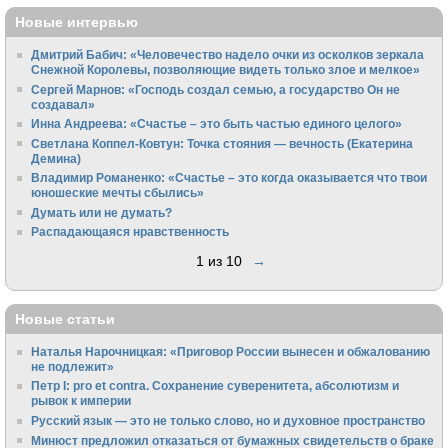
Новые интервью
Дмитрий Бабич: «Человечество надело очки из осколков зеркала
Снежной Королевы, позволяющие видеть только злое и мелкое»
Сергей Марнов: «Господь создал семью, а государство Он не
создавал»
Инна Андреева: «Счастье – это быть частью единого целого»
Светлана Коппел-Ковтун: Точка стояния — вечность (Екатерина
Демина)
Владимир Романенко: «Счастье – это когда оказывается что твои
юношеские мечты сбылись»
Думать или не думать?
Распадающаяся нравственность
1 из 10
→
Новые статьи
Наталья Нарочницкая: «Приговор России вынесен и обжалованию
не подлежит»
Петр I: pro et contra. Сохранение суверенитета, абсолютизм и
рывок к империи
Русский язык — это не только слово, но и духовное пространство
Минюст предложил отказаться от бумажных свидетельств о браке