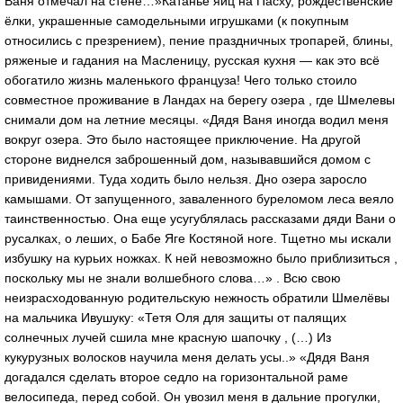
Ваня отмечал на стене…»Катанье яиц на Пасху, рождественские
ёлки, украшенные самодельными игрушками (к покупным
относились с презрением), пение праздничных тропарей, блины,
ряженые и гадания на Масленицу, русская кухня — как это всё
обогатило жизнь маленького француза! Чего только стоило
совместное проживание в Ландах на берегу озера , где Шмелевы
снимали дом на летние месяцы. «Дядя Ваня иногда водил меня
вокруг озера. Это было настоящее приключение. На другой
стороне виднелся заброшенный дом, называвшийся домом с
привидениями. Туда ходить было нельзя. Дно озера заросло
камышами. От запущенного, заваленного буреломом леса веяло
таинственностью. Она еще усугублялась рассказами дяди Вани о
русалках, о леших, о Бабе Яге Костяной ноге. Тщетно мы искали
избушку на курьих ножках. К ней невозможно было приблизиться ,
поскольку мы не знали волшебного слова…» . Всю свою
неизрасходованную родительскую нежность обратили Шмелёвы
на мальчика Ивушуку: «Тетя Оля для защиты от палящих
солнечных лучей сшила мне красную шапочку , (…) Из
кукурузных волосков научила меня делать усы..» «Дядя Ваня
догадался сделать второе седло на горизонтальной раме
велосипеда, перед собой. Он увозил меня в дальние прогулки,