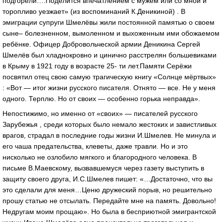
подгорели….Поделится впечатлением с мужем или со мной и
торопливо уезжает» (из воспоминаний К.Деникиной) . В
эмиграции супруги Шмелёвы жили постоянной памятью о своем
сыне– болезненном, вымоленном и выхоженным ими обожаемом
ребёнке. Офицер Добровольческой армии Деникина Сергей
Шмелёв был хладнокровно и цинично расстрелян большевиками
в Крыму в 1921 году в возрасте 25- ти лет.Памяти Серёжи
посвятил отец свою самую трагическую книгу «Солнце мёртвых»
: «Вот — итог жизни русского писателя. Отнято — все. Не у меня
одного. Терплю. Но от своих — особенно горька неправда».
Непостижимо, но именно от «своих» — писателей русского
Зарубежья , среди которых было немало жестоких и завистливых
врагов, страдал в последние годы жизни И.Шмелев. Не минула и
его чаша предательства, клеветы, даже травли. Но и это
нисколько не озлобило мягкого и благородного человека. В
письме В.Маевскому, вызвавшемуся через газету выступить в
защиту своего друга, И.С.Шмелев пишет: «…Достаточно, что вы
это сделали для меня…Ценю дружеский порыв, но решительно
прошу статью не отсылать. Передайте мне на память. Довольно!
Недругам моим прощаю». Но была в бесприютной эмигрантской