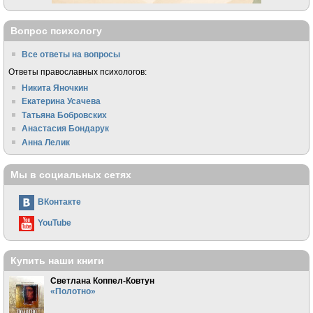
Вопрос психологу
Все ответы на вопросы
Ответы православных психологов:
Никита Яночкин
Екатерина Усачева
Татьяна Бобровских
Анастасия Бондарук
Анна Лелик
Мы в социальных сетях
ВКонтакте
YouTube
Купить наши книги
Светлана Коппел-Ковтун
«Полотно»