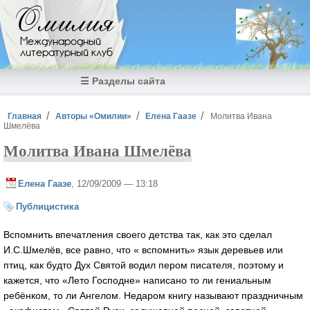
Перейти к основному содержанию
Омилия
Международный
литературный клуб
☰ Разделы сайта
Вы здесь
Главная
Авторы «Омилии»
Елена Гаазе
Молитва Ивана
Шмелёва
Молитва Ивана Шмелёва
Елена Гаазе
, 12/09/2009 — 13:18
Публицистика
Вспомнить впечатления своего детства так, как это сделал
И.С.Шмелёв, все равно, что « вспомнить» язык деревьев или
птиц, как будто Дух Святой водил пером писателя, поэтому и
кажется, что «Лето Господне» написано то ли гениальным
ребёнком, то ли Ангелом. Недаром книгу называют праздничным