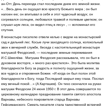
ан-Отт. День переезда стал последним днем его земной жизни.
«…Весь день он ощущал всю красоту Божьего мира ; он был
напоен ею; он впитывал в себя и этот чудесный воздух; он
согревался солнцем, любовался травкой и полевым цветком; он
слушал шум леса, он видел птиц в лесу» , — вспоминал его
спутник.
В монастыре писателю отвели келью с видом на монастырский
сад и дальний лес. Косые лучи заходящего солнца, колокольный
звон к вечерней службе, беседа с настоятельницей монастыря
матушкой Феодосией, — последние земные переживания
И.С.Шмелёва . Матушка Феодосия рассказывала, что он был в
духовном восторге, « много раз крестился». Это была молитва
благодарности Богу за радость и полноту ощущений жизни, за
все чудеса и откровения Божии. «И когда он был полон этой
благодарности к Богу, тогда Последний закрыл ему глаза. Послал
ему вечный покой…» (А.Карташев). Он тихо скончался на руках
матушки Феодосии 24 июня 1950 г. В этот день совершается по
церковному календарю празднование памяти святого апостола
Варнавы, небесного покровителя старца Варнавы
Гефсиманского. Смерть писателя стала таинственной встречей