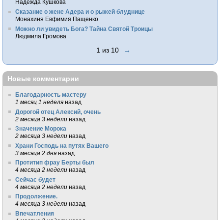
Надежда Кушкова
Сказание о жене Адера и о рыжей блуднице
Монахиня Евфимия Пащенко
Можно ли увидеть Бога? Тайна Святой Троицы
Людмила Громова
1 из 10
→
Новые комментарии
Благодарность мастеру
1 месяц 1 неделя
назад
Дорогой отец Алексий, очень
2 месяца 3 недели
назад
Значение Морока
2 месяца 3 недели
назад
Храни Господь на путях Вашего
3 месяца 2 дня
назад
Протитип фрау Берты был
4 месяца 2 недели
назад
Сейчас будет
4 месяца 2 недели
назад
Продолжение.
4 месяца 3 недели
назад
Впечатления