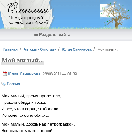
Перейти к основному содержанию
Омилия
Международный
литературный клуб
☰ Разделы сайта
Вы здесь
Главная
Авторы «Омилии»
Юлия Санникова
Мой милый...
Мой милый...
Юлия Санникова
, 28/08/2011 — 01:39
Поэзия
Мой милый, время пролетело,
Прошли обида и тоска,
И все, что в сердце отболело,
Исчезло, словно облака.
Мой милый, дождь над петроградкой,
Все сыплет мелкою росой,