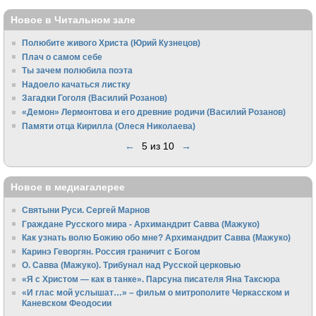
Новое в Читальном зале
Полюбите живого Христа (Юрий Кузнецов)
Плач о самом себе
Ты зачем полюбила поэта
Надоело качаться листку
Загадки Гоголя (Василий Розанов)
«Демон» Лермонтова и его древние родичи (Василий Розанов)
Памяти отца Кирилла (Олеся Николаева)
←
5 из 10
→
Новое в медиагалерее
Святыни Руси. Сергей Марнов
Граждане Русского мира - Архимандрит Савва (Мажуко)
Как узнать волю Божию обо мне? Архимандрит Савва (Мажуко)
Каринэ Геворгян. Россия граничит с Богом
О. Савва (Мажуко). Трибунал над Русской церковью
«Я с Христом — как в танке». Парсуна писателя Яна Таксюра
«И глас мой услышат…» – фильм о митрополите Черкасском и
Каневском Феодосии