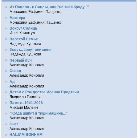
Из Павлов - в Савлы, или "не зная броду..."
Монахиня Евфимия Пащенко
Мастера
Монахиня Евфимия Пащенко
Вокруг Солнца
Илья Криштул
Царской Семье
Надежда Кушкова
Зовут... зовут они меня
Надежда Кушкова
Первый луч
Александр Конопля
Сосед
Александр Конопля
Ад
Александр Конопля
Детям о Рождестве Иоанна Предтечи
Людмила Громова
Память 1941-2026
Михаил Малеин
"Когда шипит в тиши машина..."
Александр Конопля
Снег
Александр Конопля
НАШИМ ВОИНАМ