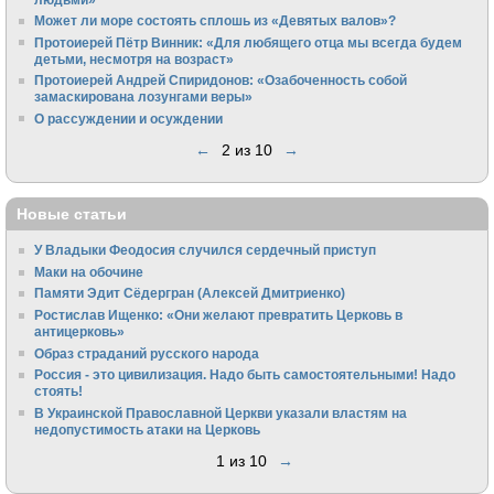
Может ли море состоять сплошь из «Девятых валов»?
Протоиерей Пётр Винник: «Для любящего отца мы всегда будем
детьми, несмотря на возраст»
Протоиерей Андрей Спиридонов: «Озабоченность собой
замаскирована лозунгами веры»
О рассуждении и осуждении
←
2 из 10
→
Новые статьи
У Владыки Феодосия случился сердечный приступ
Маки на обочине
Памяти Эдит Сёдергран (Алексей Дмитриенко)
Ростислав Ищенко: «Они желают превратить Церковь в
антицерковь»
Образ страданий русского народа
Россия - это цивилизация. Надо быть самостоятельными! Надо
стоять!
В Украинской Православной Церкви указали властям на
недопустимость атаки на Церковь
1 из 10
→