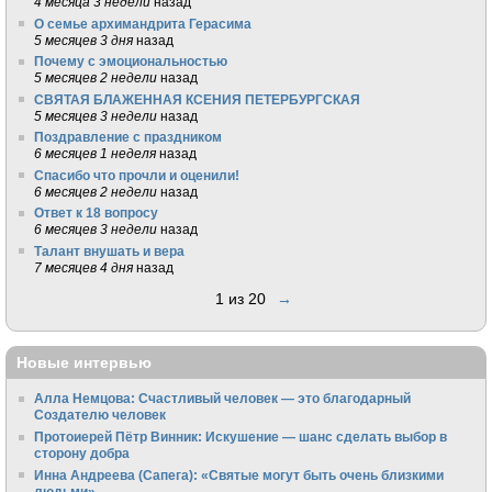
4 месяца 3 недели
назад
О семье архимандрита Герасима
5 месяцев 3 дня
назад
Почему с эмоциональностью
5 месяцев 2 недели
назад
СВЯТАЯ БЛАЖЕННАЯ КСЕНИЯ ПЕТЕРБУРГСКАЯ
5 месяцев 3 недели
назад
Поздравление с праздником
6 месяцев 1 неделя
назад
Спасибо что прочли и оценили!
6 месяцев 2 недели
назад
Ответ к 18 вопросу
6 месяцев 3 недели
назад
Талант внушать и вера
7 месяцев 4 дня
назад
1 из 20
→
Новые интервью
Алла Немцова: Счастливый человек — это благодарный
Создателю человек
Протоиерей Пётр Винник: Искушение — шанс сделать выбор в
сторону добра
Инна Андреева (Сапега): «Святые могут быть очень близкими
людьми»