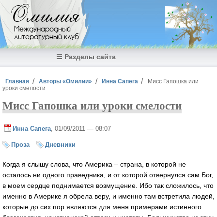
Перейти к основному содержанию
Омилия
Международный
литературный клуб
☰ Разделы сайта
Вы здесь
Главная
Авторы «Омилии»
Инна Сапега
Мисс Гапошка или
уроки смелости
Мисс Гапошка или уроки смелости
Инна Сапега
, 01/09/2011 — 08:07
Проза
Дневники
Когда я слышу слова, что Америка – страна, в которой не
осталось ни одного праведника, и от которой отвернулся сам Бог,
в моем сердце поднимается возмущение. Ибо так сложилось, что
именно в Америке я обрела веру, и именно там встретила людей,
которые до сих пор являются для меня примерами истинного