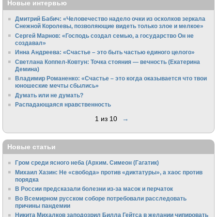
Новые интервью
Дмитрий Бабич: «Человечество надело очки из осколков зеркала
Снежной Королевы, позволяющие видеть только злое и мелкое»
Сергей Марнов: «Господь создал семью, а государство Он не
создавал»
Инна Андреева: «Счастье – это быть частью единого целого»
Светлана Коппел-Ковтун: Точка стояния — вечность (Екатерина
Демина)
Владимир Романенко: «Счастье – это когда оказывается что твои
юношеские мечты сбылись»
Думать или не думать?
Распадающаяся нравственность
1 из 10
→
Новые статьи
Гром среди ясного неба (Архим. Симеон (Гагатик)
Михаил Хазин: Не «свобода» против «диктатуры», а хаос против
порядка
В России предсказали болезни из-за масок и перчаток
Во Всемирном русском соборе потребовали расследовать
причины пандемии
Никита Михалков заподозрил Билла Гейтса в желании чипировать