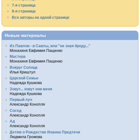
7-я страница
8-я страница
Все авторы на одной странице
Новые материалы
Из Павлов - в Савлы, или "не зная броду..."
Монахиня Евфимия Пащенко
Мастера
Монахиня Евфимия Пащенко
Вокруг Солнца
Илья Криштул
Царской Семье
Надежда Кушкова
Зовут... зовут они меня
Надежда Кушкова
Первый луч
Александр Конопля
Сосед
Александр Конопля
Ад
Александр Конопля
Детям о Рождестве Иоанна Предтечи
Людмила Громова