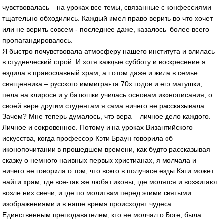
чувствовалась – на уроках все темы, связанные с конфессиями
тщательно обходились. Каждый имел право верить во что хочет
или не верить совсем - последнее даже, казалось, более всего
пропагандировалось.
Я быстро почувствовала атмосферу нашего института и влилась
в студенческий строй. И хотя каждые субботу и воскресение я
ездила в православный храм, а потом даже и жила в семье
священника – русского иммигранта 70х годов и его матушки,
пела на клиросе и у батюшки училась основам иконописания, о
своей вере другим студентам я сама ничего не рассказывала.
Зачем? Мне теперь думалось, что вера – личное дело каждого.
Личное и сокровенное. Потому и на уроках Византийского
искусства, когда профессор Кэти Браун говорила об
иконопочитании в прошедшем времени, как будто рассказывая
сказку о немного наивных первых христианах, я молчала и
ничего не говорила о том, что всего в получасе езды Кэти может
найти храм, где все-так же любят иконы, где молятся и возжигают
возле них свечи, и где по молитвам перед этими святыми
изображениями и в наше время происходят чудеса…
Единственным преподавателем, кто не молчал о Боге, была