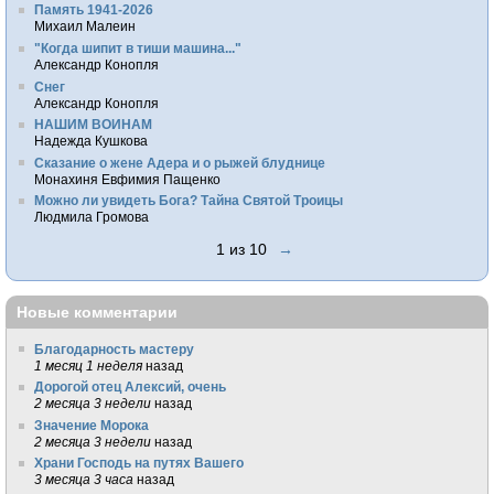
Память 1941-2026
Михаил Малеин
"Когда шипит в тиши машина..."
Александр Конопля
Снег
Александр Конопля
НАШИМ ВОИНАМ
Надежда Кушкова
Сказание о жене Адера и о рыжей блуднице
Монахиня Евфимия Пащенко
Можно ли увидеть Бога? Тайна Святой Троицы
Людмила Громова
1 из 10
→
Новые комментарии
Благодарность мастеру
1 месяц 1 неделя
назад
Дорогой отец Алексий, очень
2 месяца 3 недели
назад
Значение Морока
2 месяца 3 недели
назад
Храни Господь на путях Вашего
3 месяца 3 часа
назад