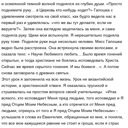
и осмеянной темной волной поднялся из глубин души. «Просто
поднимите руку… в Церковь кто-нибудь ходит?» Гапошка с
удивлением смотрела на свой класс, как будто видела нас в
первый раз и удивлялась: «что же вы тут делаете, если не
веруете?». Затем она взглядом зацепилась за меня, и сама
подняла руку. Щеки мои вспыхнули. Я нерешительно подняла
руку тоже. Подняли руки еще несколько человек. Мисс Гапошка
видно была расстроена. Она встряхнула своими волосами, и
сказала тихо: « Научи Любимого любить….Было время гонений
открытых, и тогда христиане не боялись исповедовать Христа.
Сейчас же время скрытого гонения. И мы боимся…». А потом
снова заговорила о древних святых.
Этот урок я запомнила на всю жизнь. Урок не византийской
истории, а христианской отваги. Я оказалась трусихой и
стушевалась на простом вопросе своей учительницы. «Итак
всякого, кто исповедает Меня пред людьми, того исповедаю и Я
пред Отцем Моим Небесным, а кто отречется от Меня пред
людьми, отрекусь от того и Я пред Отцем Моим Небесным» -
услышала я слова из Евангелия, обращенные ко мне, и поняла,
что все мое кажущееся рвение не стоит и гроша, если я страх