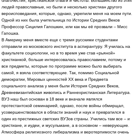
благочестия, христианской отваги и чистоты. Большинство из этих
людей православные, но были и несколько христиан другого
вероисповедания, которые, однако, укрепили меня на моем пути.
Одной из них была учительница по Истории Средних Веков
Профессор Сицилия Гапошкин, или как мы её прозвали – Мисс
Гапошка.
В Америку меня вместе еще с тремя русскими студентами
отправили из московского института в аспирантуру. Я училась на
факультете социологии, но в то время уже став «рьяной»
христианкой, больше интересовалась православием, потому и
все предметы, которые по программе можно было выбирать
самой, я взяла соответствующие. Так, помимо Социальной
демократии, Мировых ценностей ХХ века и Предмета
социального анализа у меня были История Средних Веков,
Древневизантийская живопись и Раннехристианская Литература.
ВУЗ наш был основан в 18 веке и вначале являлся
протестантской семинарией, однако, после войны обмирщал,
усовершенствовался в области знаний и наук и превратился в
один из престижных светских ВУЗов страны. Учились там все – и
христиане, и иудеи, и мусульмане, а в основном – неверующие.
Атмосфера религиозного либерализма и веротерпимости очень