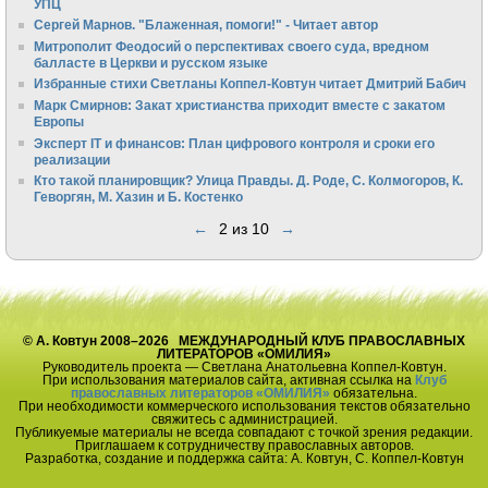
УПЦ
Сергей Марнов. "Блаженная, помоги!" - Читает автор
Митрополит Феодосий о перспективах своего суда, вредном
балласте в Церкви и русском языке
Избранные стихи Светланы Коппел-Ковтун читает Дмитрий Бабич
Марк Смирнов: Закат христианства приходит вместе с закатом
Европы
Эксперт IT и финансов: План цифрового контроля и сроки его
реализации
Кто такой планировщик? Улица Правды. Д. Роде, С. Колмогоров, К.
Геворгян, М. Хазин и Б. Костенко
←
2 из 10
→
© А. Ковтун 2008–2026 МЕЖДУНАРОДНЫЙ КЛУБ ПРАВОСЛАВНЫХ
ЛИТЕРАТОРОВ «ОМИЛИЯ»
Руководитель проекта — Светлана Анатольевна Коппел-Ковтун.
При использования материалов сайта, активная ссылка на
Клуб
православных литераторов «ОМИЛИЯ»
обязательна.
При необходимости коммерческого использования текстов обязательно
свяжитесь с администрацией.
Публикуемые материалы не всегда совпадают с точкой зрения редакции.
Приглашаем к сотрудничеству православных авторов.
Разработка, создание и поддержка сайта: А. Ковтун, С. Коппел-Ковтун