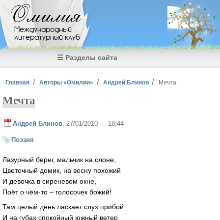
Перейти к основному содержанию
Омилия
Международный
литературный клуб
☰ Разделы сайта
Вы здесь
Главная
Авторы «Омилии»
Андрей Блинов
Мечта
Мечта
Андрей Блинов
, 27/01/2010 — 18:44
Поэзия
Лазурный берег, мальчик на слоне,
Цветочный домик, на весну похожий
И девочка в сиреневом окне,
Поёт о чём-то – голосочек божий!
Там целый день ласкает слух прибой
И на губах спокойный южный ветер,