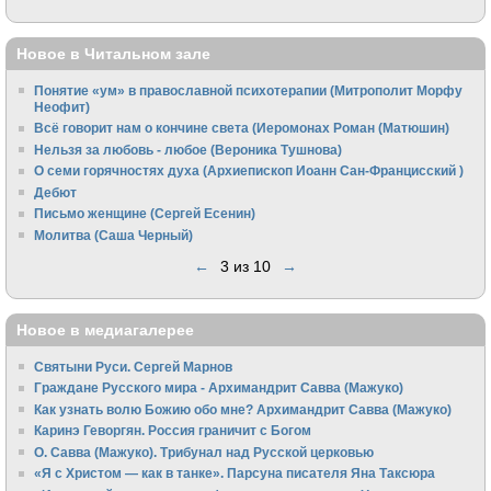
Новое в Читальном зале
Понятие «ум» в православной психотерапии (Митрополит Морфу
Неофит)
Всё говорит нам о кончине света (Иеромонах Роман (Матюшин)
Нельзя за любовь - любое (Вероника Тушнова)
О семи горячностях духа (Архиепископ Иоанн Сан-Францисский )
Дебют
Письмо женщине (Сергей Есенин)
Молитва (Саша Черный)
←
3 из 10
→
Новое в медиагалерее
Святыни Руси. Сергей Марнов
Граждане Русского мира - Архимандрит Савва (Мажуко)
Как узнать волю Божию обо мне? Архимандрит Савва (Мажуко)
Каринэ Геворгян. Россия граничит с Богом
О. Савва (Мажуко). Трибунал над Русской церковью
«Я с Христом — как в танке». Парсуна писателя Яна Таксюра