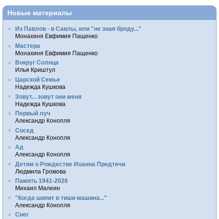
Новые материалы
Из Павлов - в Савлы, или "не зная броду..."
Монахиня Евфимия Пащенко
Мастера
Монахиня Евфимия Пащенко
Вокруг Солнца
Илья Криштул
Царской Семье
Надежда Кушкова
Зовут... зовут они меня
Надежда Кушкова
Первый луч
Александр Конопля
Сосед
Александр Конопля
Ад
Александр Конопля
Детям о Рождестве Иоанна Предтечи
Людмила Громова
Память 1941-2026
Михаил Малеин
"Когда шипит в тиши машина..."
Александр Конопля
Снег