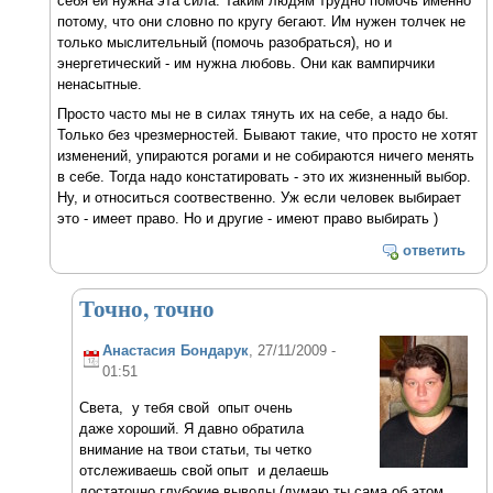
себя ей нужна эта сила. Таким людям трудно помочь именно
потому, что они словно по кругу бегают. Им нужен толчек не
только мыслительный (помочь разобраться), но и
энергетический - им нужна любовь. Они как вампирчики
ненасытные.
Просто часто мы не в силах тянуть их на себе, а надо бы.
Только без чрезмерностей. Бывают такие, что просто не хотят
изменений, упираются рогами и не собираются ничего менять
в себе. Тогда надо констатировать - это их жизненный выбор.
Ну, и относиться соотвественно. Уж если человек выбирает
это - имеет право. Но и другие - имеют право выбирать )
ответить
Точно, точно
Анастасия Бондарук
, 27/11/2009 -
01:51
Света, у тебя свой опыт очень
даже хороший. Я давно обратила
внимание на твои статьи, ты четко
отслеживаешь свой опыт и делаешь
достаточно глубокие выводы (думаю ты сама об этом