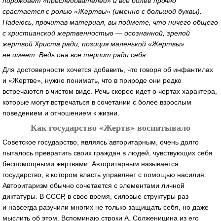
порождает «преследователей» и все более прочно
срастается с ролью «Жертвы» (именно с большой буквы).
Надеюсь, прочитав материал, вы поймете, что ничего общего
с христианской жертвенностью — осознанной, зрелой
жертвой Христа ради, позиция маленькой «Жертвы»
не имеет. Ведь она все терпит ради себя.
Для достоверности хочется добавить, что говоря об инфантилах
и «Жертве», нужно понимать, что в природе они редко
встречаются в чистом виде. Речь скорее идет о чертах характера,
которые могут встречаться в сочетании с более взрослым
поведением и отношением к жизни.
Как государство «Жертв» воспитывало
Советское государство, являясь авторитарным, очень долго
пыталось превратить своих граждан в людей, чувствующих себя
беспомощными жертвами. Авторитарным называется
государство, в котором власть управляет с помощью насилия.
Авторитаризм обычно сочетается с элементами личной
диктатуры. В СССР, в свое время, силовые структуры раз
и навсегда разучили многих не только защищать себя, но даже
мыслить об этом. Вспоминаю строки А. Солженицина из его