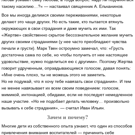
такому насилию…?« — настаивал священник А. Ельчанинов.
Все мы иногда делимся своими переживаниями, некоторые
делают это чаще других. Но есть такие, кто пытается втянуть
окружающих в свои страдания и даже мучить их ими. Так
«Жертве» свойственно скрытое бессознательное желание мучить
других своими страданиями (у нее часто преобладают чувства
печали и грусти). Марк Твен остроумно замечал, что: «Грусть
достаточна сама по себе, но чтобы получить от нее настоящее
удовольствие, нужно поделиться ею с другими». Поэтому Жертва
говорит удрученным, оправдывающимся голосом, давая понять:
«Мне очень плохо, ты не можешь этого не заметить.
Но не подумай, что я хочу тебе навязать свои страдания». И тем
не менее навязывает их всем своим поведением: голосом,
мимикой, интонацией, обидами, если не последует немедленное
наше участие. «Но не подобает делать человеку… произвольно
вызывать к себе страдания», — считал Иван Ильин.
Зачем и почему?
Многие дети из собственного опыта узнают, что один из способов
привлечения внимания воспитателей — причинить себе