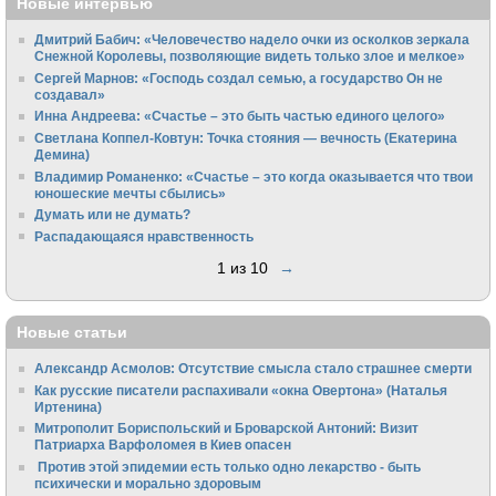
Новые интервью
Дмитрий Бабич: «Человечество надело очки из осколков зеркала
Снежной Королевы, позволяющие видеть только злое и мелкое»
Сергей Марнов: «Господь создал семью, а государство Он не
создавал»
Инна Андреева: «Счастье – это быть частью единого целого»
Светлана Коппел-Ковтун: Точка стояния — вечность (Екатерина
Демина)
Владимир Романенко: «Счастье – это когда оказывается что твои
юношеские мечты сбылись»
Думать или не думать?
Распадающаяся нравственность
1 из 10
→
Новые статьи
Александр Асмолов: Отсутствие смысла стало страшнее смерти
Как русские писатели распахивали «окна Овертона» (Наталья
Иртенина)
Митрополит Бориспольский и Броварской Антоний: Визит
Патриарха Варфоломея в Киев опасен
Против этой эпидемии есть только одно лекарство - быть
психически и морально здоровым