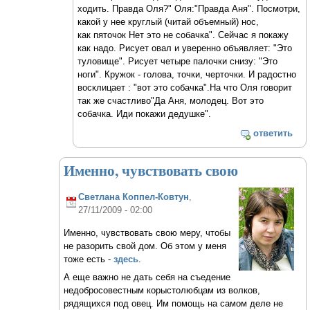
ходить. Правда Оля?" Оля:"Правда Аня". Посмотри,
какой у нее круглый (читай объемный) нос,
как пяточок Нет это не собачка". Сейчас я покажу
как надо. Рисует овал и уверенно объявляет: "Это
туловище". Рисует четыре палочки снизу: "Это
ноги". Кружок - голова, точки, черточки. И радостно
восклицает : "вот это собачка".На что Оля говорит
так же счастливо"Да Аня, молодец. Вот это
собачка. Иди покажи дедушке".
ответить
Именно, чувствовать свою
Светлана Коппел-Ковтун
,
27/11/2009 - 02:00
Именно, чувствовать свою меру, чтобы
не разорить свой дом. Об этом у меня
тоже есть -
здесь
.
А еще важно не дать себя на съедение
недобросовестным корыстолюбцам из волков,
рядящихся под овец. Им помощь на самом деле не