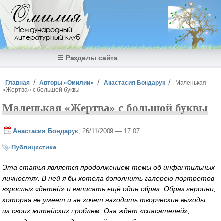
Перейти к основному содержанию
Омилия
Международный
литературный клуб
☰ Разделы сайта
Вы здесь
Главная
Авторы «Омилии»
Анастасия Бондарук
Маленькая
«Жертва» с большой буквы
Маленькая «Жертва» с большой буквы
Анастасия Бондарук
, 26/11/2009 — 17:07
Публицистика
Эта статья является продолжением темы об инфантильных
личностях. В ней я бы хотела дополнить галерею портретов
взрослых «детей» и написать ещё один образ. Образ героини,
которая не умеет и не хочет находить творческие выходы
из своих житейских проблем. Она ждет «спасателей»,