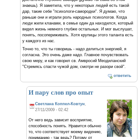
знаешь). Я заметила, что у некоторых людей есть такой
дар, такие себе "психологи-самородки". Я думаю, что
раньше они и играли роль народных психологов. Когда
люди жили кланами, в семье один да находился, который
видел жизнь немного глубже остальных. И мог выслушат,
понять, посопериживать. Хотя крупицы этого таланта есть
у каждого из нас.
Точно то, что ты говоришь - надо делиться энергией, я
согласна. Это очень даже надо. Главное почувствовать
свою меру, и как говорил св. Амвросий Меодиланский
"Стремясь спасти чужой дом, смотри не разори свой".
ответить
И пару слов про опыт
Светлана Коппел-Ковтун
,
27/11/2009 - 02:42
От него ведь зависит восприятие,
способность понять. Нравится обычно
то, что соответствует моему видению,
пониманию - так ведь? Потому от