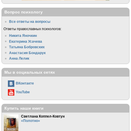
Вопрос психологу
Все ответы на вопросы
Ответы православных психологов:
Никита Яночкин
Екатерина Усачева
Татьяна Бобровских
Анастасия Бондарук
Анна Лелик
Мы в социальных сетях
ВКонтакте
YouTube
Купить наши книги
Светлана Коппел-Ковтун
«Полотно»