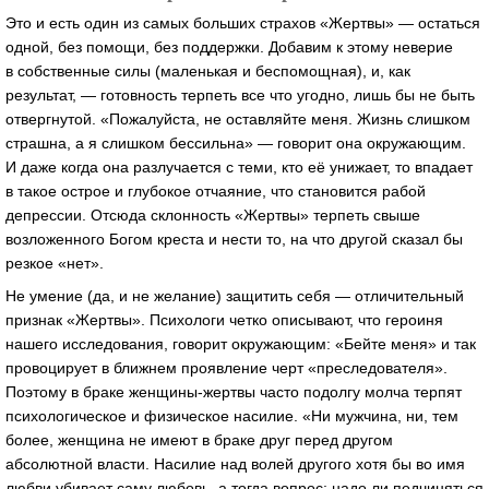
Это и есть один из самых больших страхов «Жертвы» — остаться
одной, без помощи, без поддержки. Добавим к этому неверие
в собственные силы (маленькая и беспомощная), и, как
результат, — готовность терпеть все что угодно, лишь бы не быть
отвергнутой. «Пожалуйста, не оставляйте меня. Жизнь слишком
страшна, а я слишком бессильна» — говорит она окружающим.
И даже когда она разлучается с теми, кто её унижает, то впадает
в такое острое и глубокое отчаяние, что становится рабой
депрессии. Отсюда склонность «Жертвы» терпеть свыше
возложенного Богом креста и нести то, на что другой сказал бы
резкое «нет».
Не умение (да, и не желание) защитить себя — отличительный
признак «Жертвы». Психологи четко описывают, что героиня
нашего исследования, говорит окружающим: «Бейте меня» и так
провоцирует в ближнем проявление черт «преследователя».
Поэтому в браке женщины-жертвы часто подолгу молча терпят
психологическое и физическое насилие. «Ни мужчина, ни, тем
более, женщина не имеют в браке друг перед другом
абсолютной власти. Насилие над волей другого хотя бы во имя
любви убивает саму любовь, а тогда вопрос: надо ли подчиняться