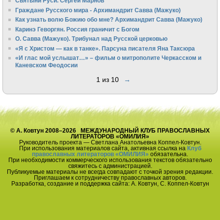
Святыни Руси. Сергей Марнов
Граждане Русского мира - Архимандрит Савва (Мажуко)
Как узнать волю Божию обо мне? Архимандрит Савва (Мажуко)
Каринэ Геворгян. Россия граничит с Богом
О. Савва (Мажуко). Трибунал над Русской церковью
«Я с Христом — как в танке». Парсуна писателя Яна Таксюра
«И глас мой услышат…» – фильм о митрополите Черкасском и
Каневском Феодосии
1 из 10
→
© А. Ковтун 2008–2026 МЕЖДУНАРОДНЫЙ КЛУБ ПРАВОСЛАВНЫХ
ЛИТЕРАТОРОВ «ОМИЛИЯ»
Руководитель проекта — Светлана Анатольевна Коппел-Ковтун.
При использования материалов сайта, активная ссылка на
Клуб
православных литераторов «ОМИЛИЯ»
обязательна.
При необходимости коммерческого использования текстов обязательно
свяжитесь с администрацией.
Публикуемые материалы не всегда совпадают с точкой зрения редакции.
Приглашаем к сотрудничеству православных авторов.
Разработка, создание и поддержка сайта: А. Ковтун, С. Коппел-Ковтун