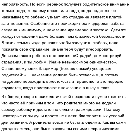
неприятность. Но если ребенок получает родительское внимание
только тогда, когда ему плохо, или тогда, когда родитель его
наказывает, то ребенок узнает, что страдание является платой
за отношения. Особенно это происходит если здоровая забота
сведена к минимуму, а наказание чрезмерно и жестоко. Дети же
жаждут отношений даже больше, чем физической безопасности.
В таких семьях чада решают: чтобы заслужить любовь, надо
показать свое страдание, иначе тебя будут игнорировать.
Девизом такого ребенка становится: «Страдай, демонстрируй
страдания, и ты любим. Иначе невыносимое одиночество».
Священномученик Владимир (Богоявленский) увещевал
родителей: «… наказание должно быть отеческим, а потому
не должно переходить в жестокость и тиранство, а это нередко
случается, когда приступают к наказанию в пылу гнева».
В общем, говоря о психологической незрелости нужно отметить,
что часто её причины в том, что родители много не додали
своему ребенку и достаточно сильно травмировали. Поэтому
некоторые силы души просто не имели благоприятных условий
для развития. А родители вовсе не были злодеями. Как вы сами
догадываетесь, они были захвачены своими невротическими