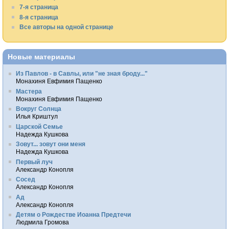
7-я страница
8-я страница
Все авторы на одной странице
Новые материалы
Из Павлов - в Савлы, или "не зная броду..."
Монахиня Евфимия Пащенко
Мастера
Монахиня Евфимия Пащенко
Вокруг Солнца
Илья Криштул
Царской Семье
Надежда Кушкова
Зовут... зовут они меня
Надежда Кушкова
Первый луч
Александр Конопля
Сосед
Александр Конопля
Ад
Александр Конопля
Детям о Рождестве Иоанна Предтечи
Людмила Громова