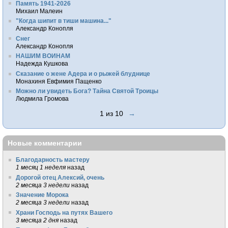
Память 1941-2026
Михаил Малеин
"Когда шипит в тиши машина..."
Александр Конопля
Снег
Александр Конопля
НАШИМ ВОИНАМ
Надежда Кушкова
Сказание о жене Адера и о рыжей блуднице
Монахиня Евфимия Пащенко
Можно ли увидеть Бога? Тайна Святой Троицы
Людмила Громова
1 из 10
→
Новые комментарии
Благодарность мастеру
1 месяц 1 неделя
назад
Дорогой отец Алексий, очень
2 месяца 3 недели
назад
Значение Морока
2 месяца 3 недели
назад
Храни Господь на путях Вашего
3 месяца 2 дня
назад