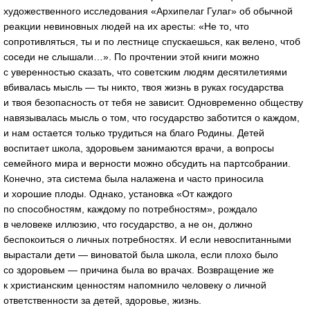
художественного исследования «Архипелаг Гулаг» об обычной
реакции невиновных людей на их аресты: «Не то, что
сопротивляться, ты и по лестнице спускаешься, как велено, чтоб
соседи не слышали…». По прочтении этой книги можно
с уверенностью сказать, что советским людям десятилетиями
вбивалась мысль — ты никто, твоя жизнь в руках государства
и твоя безопасность от тебя не зависит. Одновременно обществу
навязывалась мысль о том, что государство заботится о каждом,
и нам остается только трудиться на благо Родины. Детей
воспитает школа, здоровьем занимаются врачи, а вопросы
семейного мира и верности можно обсудить на партсобрании.
Конечно, эта система была налажена и часто приносила
и хорошие плоды. Однако, установка «От каждого
по способностям, каждому по потребностям», рождало
в человеке иллюзию, что государство, а не он, должно
беспокоиться о личных потребностях. И если невоспитанными
вырастали дети — виноватой была школа, если плохо было
со здоровьем — причина была во врачах. Возвращение же
к христианским ценностям напомнило человеку о личной
ответственности за детей, здоровье, жизнь.