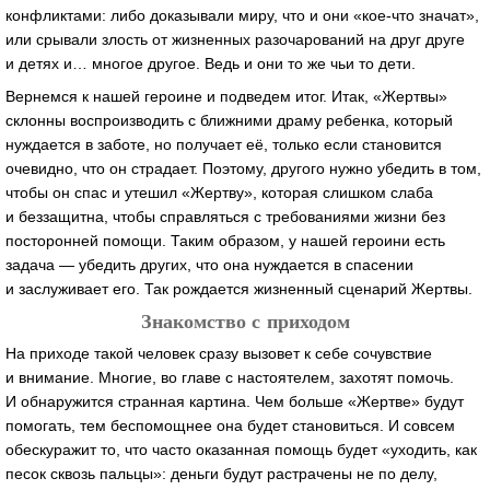
конфликтами: либо доказывали миру, что и они «кое-что значат»,
или срывали злость от жизненных разочарований на друг друге
и детях и… многое другое. Ведь и они то же чьи то дети.
Вернемся к нашей героине и подведем итог. Итак, «Жертвы»
склонны воспроизводить с ближними драму ребенка, который
нуждается в заботе, но получает её, только если становится
очевидно, что он страдает. Поэтому, другого нужно убедить в том,
чтобы он спас и утешил «Жертву», которая слишком слаба
и беззащитна, чтобы справляться с требованиями жизни без
посторонней помощи. Таким образом, у нашей героини есть
задача — убедить других, что она нуждается в спасении
и заслуживает его. Так рождается жизненный сценарий Жертвы.
Знакомство с приходом
На приходе такой человек сразу вызовет к себе сочувствие
и внимание. Многие, во главе с настоятелем, захотят помочь.
И обнаружится странная картина. Чем больше «Жертве» будут
помогать, тем беспомощнее она будет становиться. И совсем
обескуражит то, что часто оказанная помощь будет «уходить, как
песок сквозь пальцы»: деньги будут растрачены не по делу,