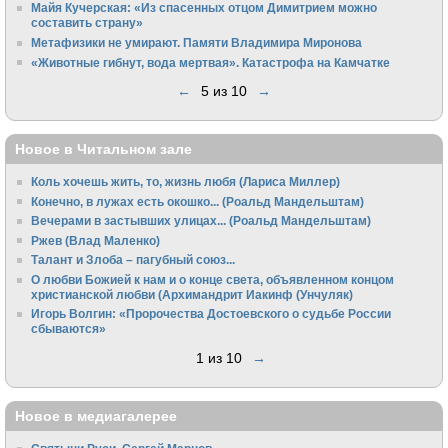
Майя Кучерская: «Из спасенных отцом Димитрием можно
составить страну»
Метафизики не умирают. Памяти Владимира Миронова
«Животные гибнут, вода мертвая». Катастрофа на Камчатке
←
5 из 10
→
Новое в Читальном зале
Коль хочешь жить, то, жизнь любя (Лариса Миллер)
Конечно, в лужах есть окошко... (Роальд Мандельштам)
Вечерами в застывших улицах... (Роальд Мандельштам)
Ржев (Влад Маленко)
Талант и Злоба – пагубный союз...
О любви Божией к нам и о конце света, объявленном концом
христианской любви (Архимандрит Иакинф (Унчуляк)
Игорь Волгин: «Пророчества Достоевского о судьбе России
сбываются»
1 из 10
→
Новое в медиагалерее