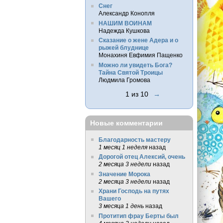
Снег
Александр Конопля
НАШИМ ВОИНАМ
Надежда Кушкова
Сказание о жене Адера и о
рыжей блуднице
Монахиня Евфимия Пащенко
Можно ли увидеть Бога?
Тайна Святой Троицы
Людмила Громова
1 из 10
→
Новые комментарии
Благодарность мастеру
1 месяц 1 неделя
назад
Дорогой отец Алексий, очень
2 месяца 3 недели
назад
Значение Морока
2 месяца 3 недели
назад
Храни Господь на путях
Вашего
3 месяца 1 день
назад
Протитип фрау Берты был