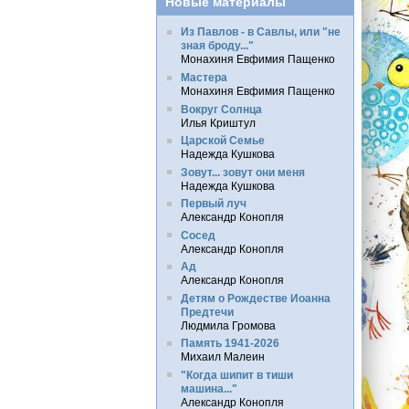
Новые материалы
Из Павлов - в Савлы, или "не
зная броду..."
Монахиня Евфимия Пащенко
Мастера
Монахиня Евфимия Пащенко
Вокруг Солнца
Илья Криштул
Царской Семье
Надежда Кушкова
Зовут... зовут они меня
Надежда Кушкова
Первый луч
Александр Конопля
Сосед
Александр Конопля
Ад
Александр Конопля
Детям о Рождестве Иоанна
Предтечи
Людмила Громова
Память 1941-2026
Михаил Малеин
"Когда шипит в тиши
машина..."
Александр Конопля