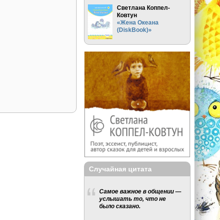
Светлана Коппел-
Ковтун
«Жена Океана
(DiskBook)»
Случайная цитата
Самое важное в общении —
услышать то, что не
было сказано.