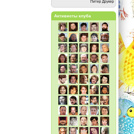
Питер Друкер
Активисты клуба