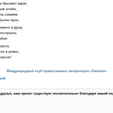
ам брызжет ядом,
ым огнём,
тла сожжём.
бычно ярок.
мирно в душу,
 послушать
ойне.
орога,
но и ровно,
тороне!
Международный клуб православных литераторов «Омилия»
рий
 друзья, наш проект существует исключительно благодаря вашей по