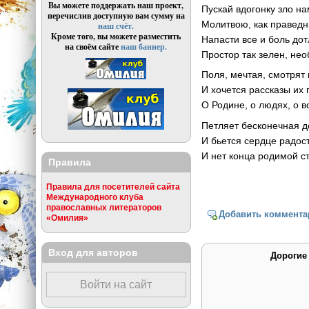
Вы можете поддержать наш проект,
Пускай вдогонку зло н
перечислив доступную вам сумму на
Молитвою, как праведн
наш счёт.
Кроме того, вы можете разместить
Напасти все и боль до
на своём сайте
наш баннер.
Простор так зелен, нео
Поля, мечтая, смотрят 
И хочется рассказы их
О Родине, о людях, о в
Петляет бесконечная д
И бьется сердце радост
И нет конца родимой с
Правила
Правила для посетителей сайта
Международного клуба
православных литераторов
Добавить коммента
«Омилия»
Вход для авторов
Дорогие
Войти на сайт