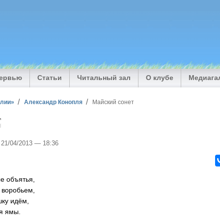
тервью
Статьи
Читальный зал
О клубе
Медиага
илии»
Александр Конопля
Майский сонет
т
, 21/04/2013 — 18:36
ые объятья,
 воробьем,
ку идём,
я ямы.