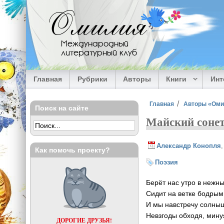
Перейти к основному содержанию
Омилия
Международный
литературный клуб
Главная
Рубрики
Авторы
Книги
Ин
Вы здесь
Главная
Авторы «Ом
Поиск на сайте
Майский соне
Александр Конопля
Как помочь проекту?
Поэзия
Берёт нас утро в нежн
Сидит на ветке бодрым
И мы навстречу солныш
Невзгоды обходя, мину
ДОРОГИЕ ДРУЗЬЯ!