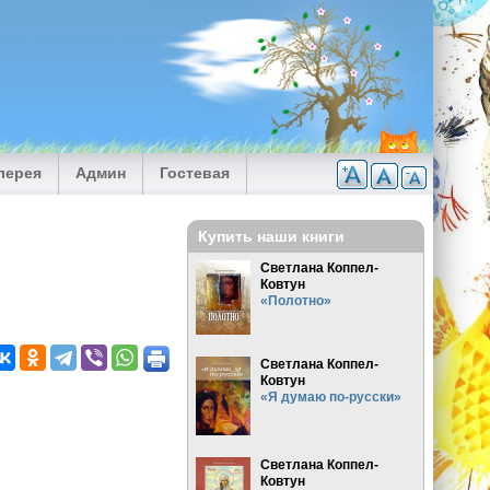
лерея
Админ
Гостевая
Купить наши книги
Светлана Коппел-
Ковтун
«Полотно»
Светлана Коппел-
Ковтун
«Я думаю по-русски»
Светлана Коппел-
Ковтун