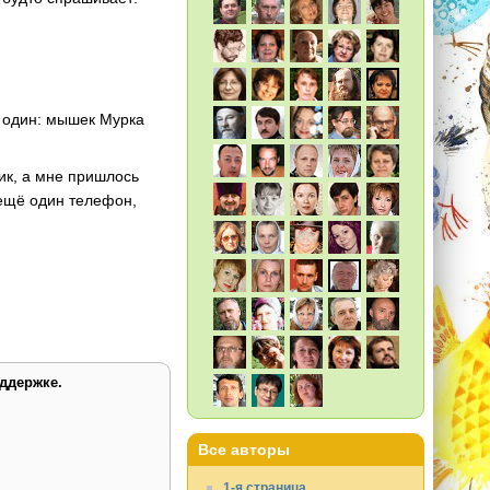
л один: мышек Мурка
ик, а мне пришлось
 ещё один телефон,
ддержке.
Все авторы
1-я страница