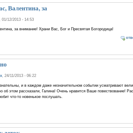
с, Валентина, за
, 01/12/2013 - 14:53
нтина, за внимание! Храни Вас, Бог и Пресвятая Богородица!
отв
ьно
х
, 24/11/2013 - 06:22
знательны, и в каждом даже незначительном событии усматривают вели
во об этом рассказали, Галина! Очень нравится Ваше повествование! Ра
любит что-то новенькое послушать.
у деток