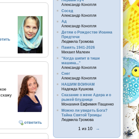
Александр Конопля
Сосед
Александр Конопля
Ад
Александр Конопля
Детям о Рождестве Иоанна
Предтечи
етить
Людмила Громова
Память 1941-2026
Михаил Малеин
"Когда шипит в тиши
машина..."
Александр Конопля
Снег
Александр Конопля
НАШИМ ВОИНАМ
Надежда Кушкова
кое
сскажу
Сказание о жене Адера и о
рыжей блуднице
Монахиня Евфимия Пащенко
Можно ли увидеть Бога?
Тайна Святой Троицы
Людмила Громова
ответить
1 из 10
→