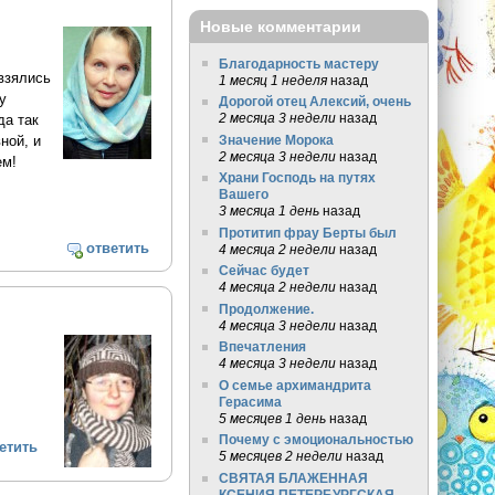
Новые комментарии
Благодарность мастеру
 взялись
1 месяц 1 неделя
назад
у
Дорогой отец Алексий, очень
2 месяца 3 недели
назад
да так
ной, и
Значение Морока
2 месяца 3 недели
назад
ем!
Храни Господь на путях
Вашего
3 месяца 1 день
назад
Протитип фрау Берты был
ответить
4 месяца 2 недели
назад
Сейчас будет
4 месяца 2 недели
назад
Продолжение.
4 месяца 3 недели
назад
Впечатления
4 месяца 3 недели
назад
О семье архимандрита
Герасима
5 месяцев 1 день
назад
Почему с эмоциональностью
етить
5 месяцев 2 недели
назад
СВЯТАЯ БЛАЖЕННАЯ
КСЕНИЯ ПЕТЕРБУРГСКАЯ