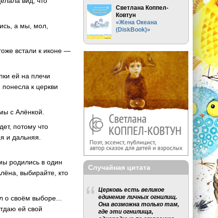
делала вид, что
Светлана Коппел-
Ковтун
«Жена Океана
сь, а мы, мол,
(DiskBook)»
оже встали к иконе —
пки ей на плечи
 понесла к церкви
мы с Алёнкой.
дет, потому что
ая и дальняя.
 мы родились в один
Случайная цитата
лёна, выбирайте, кто
Церковь есть великое
единение личных огнилищ.
л о своём выборе...
Она возможна только там,
отдаю ей свой
где эти огнилища,