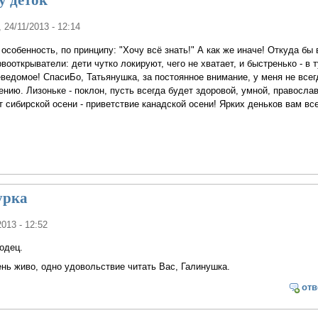
, 24/11/2013 - 12:14
 особенность, по принципу: "Хочу всё знать!" А как же иначе! Откуда бы
ооткрыватели: дети чутко локируют, чего не хватает, и быстренько - в т
неведомое! СпасиБо, Татьянушка, за постоянное внимание, у меня не всег
ению. Лизоньке - поклон, пусть всегда будет здоровой, умной, православ
от сибирской осени - приветствие канадской осени! Ярких деньков вам вс
урка
2013 - 12:52
одец.
ень живо, одно удовольствие читать Вас, Галинушка.
отв