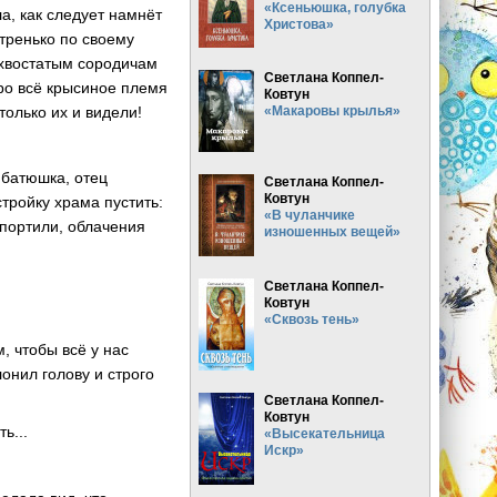
«Ксеньюшка, голубка
ла, как следует намнёт
Христова»
стренько по своему
 хвостатым сородичам
Светлана Коппел-
ро всё крысиное племя
Ковтун
олько их и видели!
«Макаровы крылья»
батюшка, отец
Светлана Коппел-
Ковтун
тройку храма пустить:
«В чуланчике
портили, облачения
изношенных вещей»
Светлана Коппел-
Ковтун
«Сквозь тень»
, чтобы всё у нас
онил голову и строго
Светлана Коппел-
Ковтун
ь...
«Высекательница
Искр»