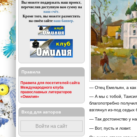
Вы можете поддержать наш проект,
перечислив доступную вам сумму на
наш счёт.
Кроме того, вы можете разместить
на своём сайте
наш баннер.
Правила
Правила для посетителей сайта
— Отец Емельян, а как
Международного клуба
православных литераторов
— А мы с тобой, Таисия
«Омилия»
благопотребно получил
взглянул из-под седых
Вход для авторов
— Так достоинство у на
Войти на сайт
— Вот, пусть и ловит.