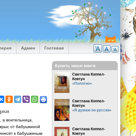
лерея
Админ
Гостевая
Купить наши книги
Светлана Коппел-
Ковтун
«Полотно»
Светлана Коппел-
Ковтун
урки
«Я думаю по-русски»
, а воительница,
 крыс от бабушкиной
Светлана Коппел-
ринесёт к бабушкиным
Ковтун