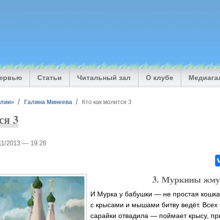
тервью
Статьи
Читальный зал
О клубе
Медиага
илии»
Галина Минеева
Кто как молится 3
ся 3
/11/2013 — 19:28
3. Муркины жм
И Мурка у бабушки — не простая кошка
с крысами и мышами битву ведёт. Всех
сарайки отвадила — поймает крысу, п