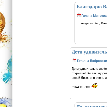
Благодарю Ва
Галина Минеева
Благодарю Вас, Вале
Дети удивител
Татьяна Бобровски
Дети удивительно любо
открытие! Вы так здоро
своей Лизе, она очень 
СПАСИБО!!!
Да, такая уж 