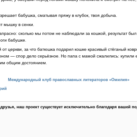
решает бабушка, сматывая пряжу в клубок, твоя добыча.
т мышку в сенки.
напрасно: сколько мы потом не наблюдали за кошкой, результат бы
ноги бабушке.
от церкви, за что батюшка подарил кошке красивый стёганый ковр
ном — спор дело серьёзное. Но папа с мамой сжалились: купили
шим общим достоянием.
Международный клуб православных литераторов «Омилия»
рий
 друзья, наш проект существует исключительно благодаря вашей по