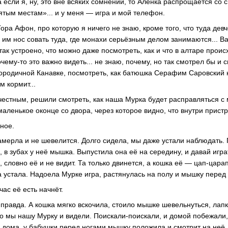
 если я, ну, это вне всяких сомнений, то Алёнка распрощается со 
тым местам»... и у меня — игра и мой телефон.
Гора Афон, про которую я ничего не знаю, кроме того, что туда девч
 им нос совать туда, где монахи серьёзным делом занимаются... В
ё так устроено, что можно даже посмотреть, как и что в алтаре прои
чему-то это важно видеть... не знаю, почему, но так смотрел бы и с
ородичной Канавке, посмотреть, как батюшка Серафим Саровский 
м кормит...
честным, решили смотреть, как наша Мурка будет расправляться 
аленькое оконце со двора, через которое видно, что внутри пристр
ное.
замерла и не шевелится. Долго сидела, мы даже устали наблюдать. 
 в зубах у неё мышка. Выпустила она её на середину, и давай играт
я, словно её и не видит. Та только двинется, а кошка её — цап-цара
 устала. Надоела Мурке игра, растянулась на полу и мышку перед
ас её есть начнёт.
 правда. А кошка мягко вскочила, стоило мышке шевельнуться, лап
ко мы нашу Мурку и видели. Поискали-поискали, и домой побежали,
 дома, у бабушки перед ногами мышку положила и смотрит на неё,