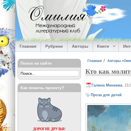
Перейти к основному содержанию
Омилия
Международный
литературный клуб
Главная
Рубрики
Авторы
Книги
Ин
Вы здесь
Главная
Авторы «Ом
Поиск на сайте
Кто как молит
Галина Минеева
, 21
Как помочь проекту?
Проза для детей
ДОРОГИЕ ДРУЗЬЯ!