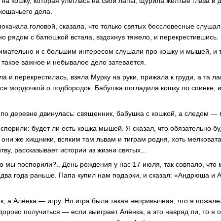
 на кошку, которая улеглась на свои лапы, щурила жёлтые глаза и 
 кошачьего дела.
окачала головой, сказала, что только святых бессловесные слушали
 но рядом с батюшкой встала, вздохнув тяжело, и перекрестившись.
имательно и с большим интересом слушали про кошку и мышей, и т
а такое важное и небывалое дело затевается.
а и перекрестилась, взяла Мурку на руки, прижала к груди, а та ла
тся мордочкой о подбородок. Бабушка погладила кошку по спинке, и
по деревне двинулась: священник, бабушка с кошкой, а следом — 
спорили: будет ли есть кошка мышей. Я сказал, что обязательно бу
: они же хищники, всяким там львам и тиграм родня, хоть мелковат
тву, рассказывает истории из жизни святых...
то мы поспорили?.. День рождения у нас 17 июля, так совпало, что
 два года раньше. Папа купил нам подарки, и сказал: «Андрюша и А
к, а Алёнка — игру. Но игра была такая непривычная, что я пожале
здорово получиться — если выиграет Алёнка, а это навряд ли, то я 