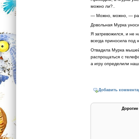
можно ли?..
— Можно, можно, — раз
Довольная Мурка уноси
Я затревожился, и не 
всегда приносила под 
Отвадила Мурка мышей 
распрощаться с телефо
а игру определили на
Добавить коммента
Дорогие