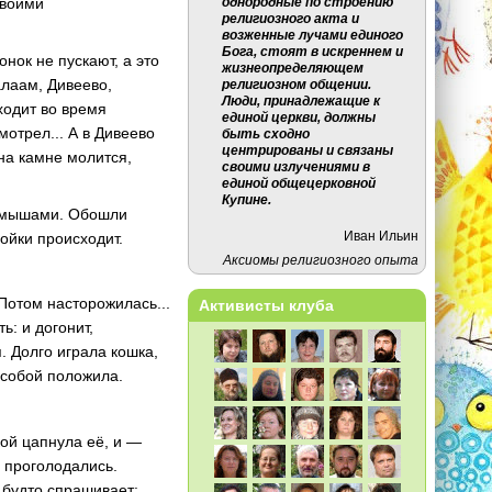
однородные по строению
своими
религиозного акта и
возженные лучами единого
Бога, стоят в искреннем и
онок не пускают, а это
жизнеопределяющем
алаам, Дивеево,
религиозном общении.
Люди, принадлежащие к
сходит во время
единой церкви, должны
мотрел... А в Дивеево
быть сходно
центрированы и связаны
на камне молится,
своими излучениями в
единой общецерковной
Купине.
с мышами. Обошли
Иван Ильин
ойки происходит.
Аксиомы религиозного опыта
Потом насторожилась...
Активисты клуба
ь: и догонит,
п. Долго играла кошка,
 собой положила.
кой цапнула её, и —
 проголодались.
 будто спрашивает: