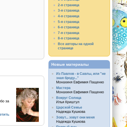
2-я страница
3-я страница
4-я страница
5-я страница
6-я страница
7-я страница
8-я страница
Все авторы на одной
странице
Новые материалы
Из Павлов - в Савлы, или "не
зная броду..."
Монахиня Евфимия Пащенко
Мастера
Монахиня Евфимия Пащенко
Вокруг Солнца
бо за
Илья Криштул
Царской Семье
Надежда Кушкова
етить
Зовут... зовут они меня
Надежда Кушкова
Первый луч