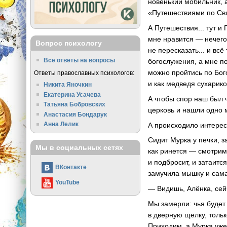
новенький мобильник, а
«Путешествиями по Свя
А Путешествия... тут и 
мне нравится — нечего
Вопрос психологу
не пересказать... и вс
Все ответы на вопросы
богослужения, а мне по
можно пройтись по Бог
Ответы православных психологов:
и как медведя сухарико
Никита Яночкин
Екатерина Усачева
А чтобы спор наш был 
Татьяна Бобровских
церковь и нашли одно м
Анастасия Бондарук
Анна Лелик
А происходило интерес
Сидит Мурка у печки, 
Мы в социальных сетях
как ринется — смотрим,
и подбросит, и затаитс
ВКонтакте
замучила мышку и сама
YouTube
— Видишь, Алёнка, сейч
Мы замерли: чья будет
в дверную щелку, толь
Приходим, а Мурка уже