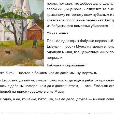
ногам, покажет, что доброе дело сдела
серой хищнице бока, и отпустит. Та бы
крысиному интернету всем зубастым и
тревожное сообщение перекинет: быст
из бабушкиного поместья убирается — т
Умная кошка.
Пришёл однажды к бабушке церковный 
Емельян, просит Мурку на время в прис
одолели мыши, все церковные книги по
погрызли.
Бабушка и спрашивает:
 же быть — нельзя в Божием храме даже мышку мертвить...
 Егоровна, давай-ка, лучше помолимся, да ещё и ребяток призовём
ось, с добрым намерением да с достоинством, — отец Емельян скл
 бровей на присмиревшую в углу Мурку.
с одно, а её, кошачье, батюшка, знамо дело, другое — мышей ловит