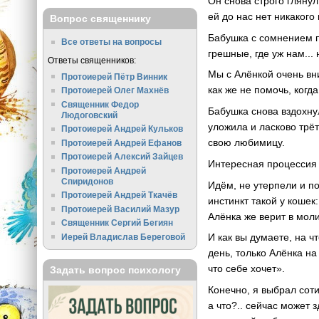
Он снова строго глянул
ей до нас нет никакого
Вопрос священнику
Бабушка с сомнением п
Все ответы на вопросы
грешные, где уж нам...
Ответы священников:
Мы с Алёнкой очень вн
Протоиерей Пётр Винник
как же не помочь, когд
Протоиерей Олег Махнёв
Священник Федор
Бабушка снова вздохнул
Людоговский
уложила и ласково трё
Протоиерей Андрей Кульков
свою любимицу.
Протоиерей Андрей Ефанов
Протоиерей Алексий Зайцев
Интересная процессия 
Протоиерей Андрей
Спиридонов
Идём, не утерпели и по
Протоиерей Андрей Ткачёв
инстинкт такой у кошек
Протоиерей Василий Мазур
Алёнка же верит в моли
Священник Сергий Бегиян
И как вы думаете, на ч
Иерей Владислав Береговой
день, только Алёнка на
что себе хочет».
Задать вопрос психологу
Конечно, я выбрал соти
а что?.. сейчас может 