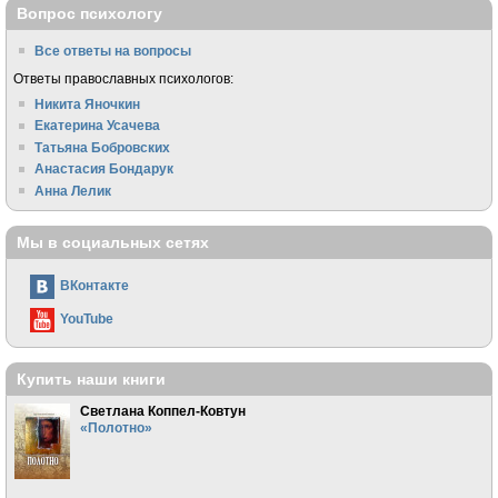
Вопрос психологу
Все ответы на вопросы
Ответы православных психологов:
Никита Яночкин
Екатерина Усачева
Татьяна Бобровских
Анастасия Бондарук
Анна Лелик
Мы в социальных сетях
ВКонтакте
YouTube
Купить наши книги
Светлана Коппел-Ковтун
«Полотно»