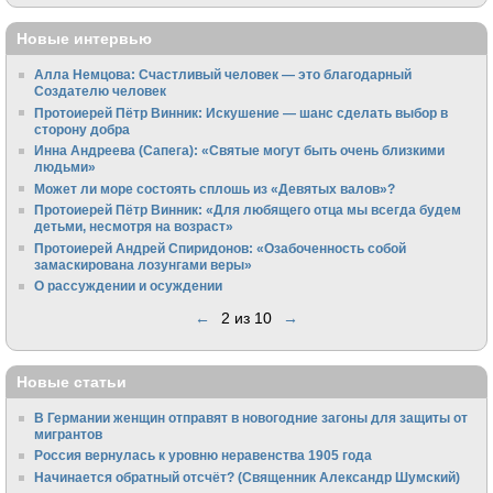
Новые интервью
Алла Немцова: Счастливый человек — это благодарный
Создателю человек
Протоиерей Пётр Винник: Искушение — шанс сделать выбор в
сторону добра
Инна Андреева (Сапега): «Святые могут быть очень близкими
людьми»
Может ли море состоять сплошь из «Девятых валов»?
Протоиерей Пётр Винник: «Для любящего отца мы всегда будем
детьми, несмотря на возраст»
Протоиерей Андрей Спиридонов: «Озабоченность собой
замаскирована лозунгами веры»
О рассуждении и осуждении
←
2 из 10
→
Новые статьи
В Германии женщин отправят в новогодние загоны для защиты от
мигрантов
Россия вернулась к уровню неравенства 1905 года
Начинается обратный отсчёт? (Священник Александр Шумский)