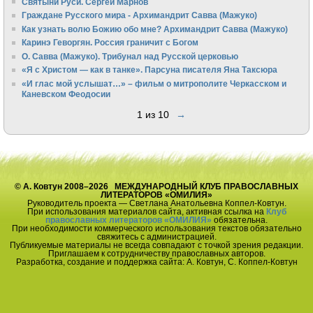
Святыни Руси. Сергей Марнов
Граждане Русского мира - Архимандрит Савва (Мажуко)
Как узнать волю Божию обо мне? Архимандрит Савва (Мажуко)
Каринэ Геворгян. Россия граничит с Богом
О. Савва (Мажуко). Трибунал над Русской церковью
«Я с Христом — как в танке». Парсуна писателя Яна Таксюра
«И глас мой услышат…» – фильм о митрополите Черкасском и
Каневском Феодосии
1 из 10
→
© А. Ковтун 2008–2026 МЕЖДУНАРОДНЫЙ КЛУБ ПРАВОСЛАВНЫХ
ЛИТЕРАТОРОВ «ОМИЛИЯ»
Руководитель проекта — Светлана Анатольевна Коппел-Ковтун.
При использования материалов сайта, активная ссылка на
Клуб
православных литераторов «ОМИЛИЯ»
обязательна.
При необходимости коммерческого использования текстов обязательно
свяжитесь с администрацией.
Публикуемые материалы не всегда совпадают с точкой зрения редакции.
Приглашаем к сотрудничеству православных авторов.
Разработка, создание и поддержка сайта: А. Ковтун, С. Коппел-Ковтун