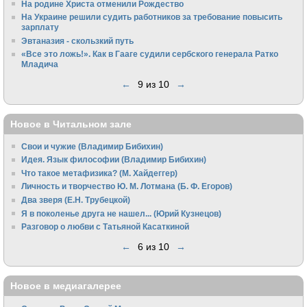
На родине Христа отменили Рождество
На Украине решили судить работников за требование повысить
зарплату
Эвтаназия - скользкий путь
«Все это ложь!». Как в Гааге судили сербского генерала Ратко
Младича
←
9 из 10
→
Новое в Читальном зале
Свои и чужие (Владимир Бибихин)
Идея. Язык философии (Владимир Бибихин)
Что такое метафизика? (М. Хайдеггер)
Личность и творчество Ю. М. Лотмана (Б. Ф. Егоров)
Два зверя (Е.Н. Трубецкой)
Я в поколенье друга не нашел... (Юрий Кузнецов)
Разговор о любви с Татьяной Касаткиной
←
6 из 10
→
Новое в медиагалерее