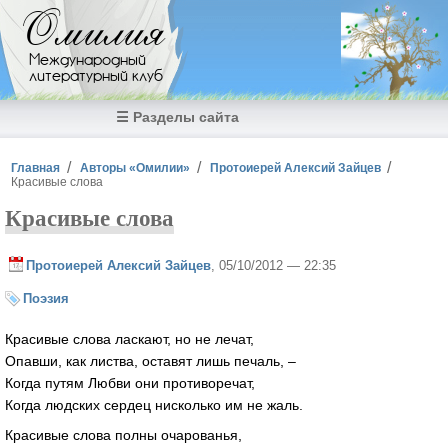
Перейти к основному содержанию
Омилия
Международный
литературный клуб
☰ Разделы сайта
Вы здесь
Главная
Авторы «Омилии»
Протоиерей Алексий Зайцев
Красивые слова
Красивые слова
Протоиерей Алексий Зайцев
, 05/10/2012 — 22:35
Поэзия
Красивые слова ласкают, но не лечат,
Опавши, как листва, оставят лишь печаль, –
Когда путям Любви они противоречат,
Когда людских сердец нисколько им не жаль.
Красивые слова полны очарованья,