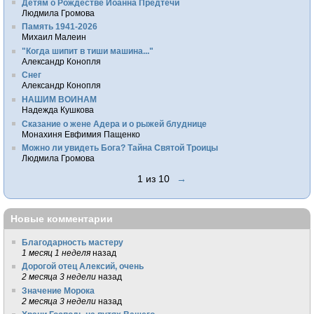
Детям о Рождестве Иоанна Предтечи
Людмила Громова
Память 1941-2026
Михаил Малеин
"Когда шипит в тиши машина..."
Александр Конопля
Снег
Александр Конопля
НАШИМ ВОИНАМ
Надежда Кушкова
Сказание о жене Адера и о рыжей блуднице
Монахиня Евфимия Пащенко
Можно ли увидеть Бога? Тайна Святой Троицы
Людмила Громова
1 из 10
→
Новые комментарии
Благодарность мастеру
1 месяц 1 неделя
назад
Дорогой отец Алексий, очень
2 месяца 3 недели
назад
Значение Морока
2 месяца 3 недели
назад