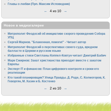
Главы о любви (Прп. Максим Исповедник)
←
4 из 10
→
Новое в медиагалерее
Митрополит Феодосий об инициативе скорого проведения Собора
УПЦ
Сергей Марнов. "Блаженная, помоги!" - Читает автор
Митрополит Феодосий о перспективах своего суда, вредном
балласте в Церкви и русском языке
Избранные стихи Светланы Коппел-Ковтун читает Дмитрий Бабич
Марк Смирнов: Закат христианства приходит вместе с закатом
Европы
Эксперт IT и финансов: План цифрового контроля и сроки его
реализации
Кто такой планировщик? Улица Правды. Д. Роде, С. Колмогоров, К.
Геворгян, М. Хазин и Б. Костенко
←
2 из 10
→