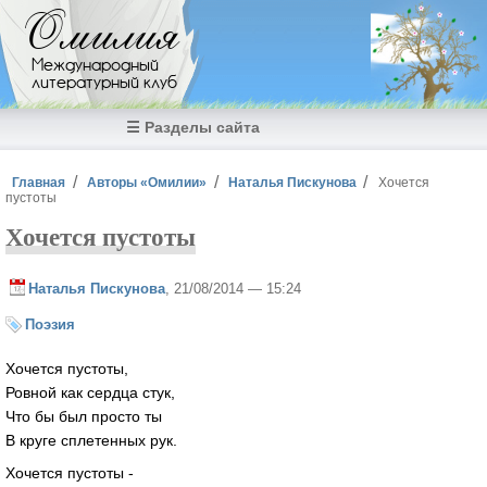
Перейти к основному содержанию
Омилия
Международный
литературный клуб
☰ Разделы сайта
Вы здесь
Главная
Авторы «Омилии»
Наталья Пискунова
Хочется
пустоты
Хочется пустоты
Наталья Пискунова
, 21/08/2014 — 15:24
Поэзия
Хочется пустоты,
Ровной как сердца стук,
Что бы был просто ты
В круге сплетенных рук.
Хочется пустоты -