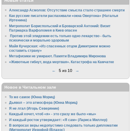
Новые статьи
Александр Асмолов: Отсутствие смысла стало страшнее смерти
Как русские писатели распахивали «окна Овертона» (Наталья
Иртенина)
Митрополит Бориспольский и Броварской Антоний: Визит
Патриарха Варфоломея в Киев опасен
Против этой эпидемии есть только одно лекарство - быть
психически и морально здоровым
Майя Кучерская: «Из спасенных отцом Димитрием можно
составить страну»
Метафизики не умирают. Памяти Владимира Миронова
«Животные гибнут, вода мертвая». Катастрофа на Камчатке
←
5 из 10
→
Новое в Читальном зале
То же самое (Юнна Мориц)
Дьявол – это атмосфера (Юнна Мориц)
Я не лгал (Игорь Северянин)
Каждый хочет, чтоб «я» - это сразу же было «мы»
И каждый росток утверждает: «Я сам» (Лариса Миллер)
В вопросах веры недопустимо следовать только дипломатии
(Митрополит Иерофей (Влахос)