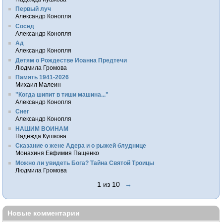
Первый луч
Александр Конопля
Сосед
Александр Конопля
Ад
Александр Конопля
Детям о Рождестве Иоанна Предтечи
Людмила Громова
Память 1941-2026
Михаил Малеин
"Когда шипит в тиши машина..."
Александр Конопля
Снег
Александр Конопля
НАШИМ ВОИНАМ
Надежда Кушкова
Сказание о жене Адера и о рыжей блуднице
Монахиня Евфимия Пащенко
Можно ли увидеть Бога? Тайна Святой Троицы
Людмила Громова
1 из 10
→
Новые комментарии