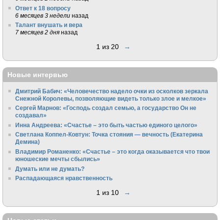
Ответ к 18 вопросу
6 месяцев 3 недели
назад
Талант внушать и вера
7 месяцев 2 дня
назад
1 из 20
→
Новые интервью
Дмитрий Бабич: «Человечество надело очки из осколков зеркала
Снежной Королевы, позволяющие видеть только злое и мелкое»
Сергей Марнов: «Господь создал семью, а государство Он не
создавал»
Инна Андреева: «Счастье – это быть частью единого целого»
Светлана Коппел-Ковтун: Точка стояния — вечность (Екатерина
Демина)
Владимир Романенко: «Счастье – это когда оказывается что твои
юношеские мечты сбылись»
Думать или не думать?
Распадающаяся нравственность
1 из 10
→