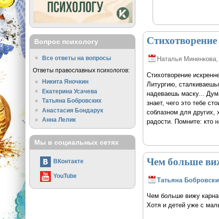
Стихотворение 
Вопрос психологу
Все ответы на вопросы
Наталья Миненкова
,
Ответы православных психологов:
Стихотворение искренне
Никита Яночкин
Литургию, сталкиваешь
Екатерина Усачева
надеваешь маску... Дума
Татьяна Бобровских
знает, чего это тебе ст
Анастасия Бондарук
соблазном для других, 
Анна Лелик
радости. Помните: кто н
Мы в социальных сетях
Чем больше ви
ВКонтакте
YouTube
Татьяна Бобровски
Чем больше вижу карнав
Хотя и детей уже с мал