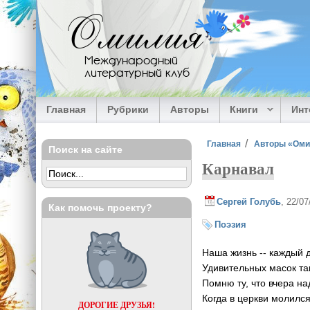
Перейти к основному содержанию
Омилия
Международный
литературный клуб
Главная
Рубрики
Авторы
Книги
Ин
Вы здесь
Главная
Авторы «Ом
Поиск на сайте
Карнавал
Сергей Голубь
, 22/0
Как помочь проекту?
Поэзия
Наша жизнь -- каждый 
Удивительных масок та
Помню ту, что вчера на
Когда в церкви молился
ДОРОГИЕ ДРУЗЬЯ!