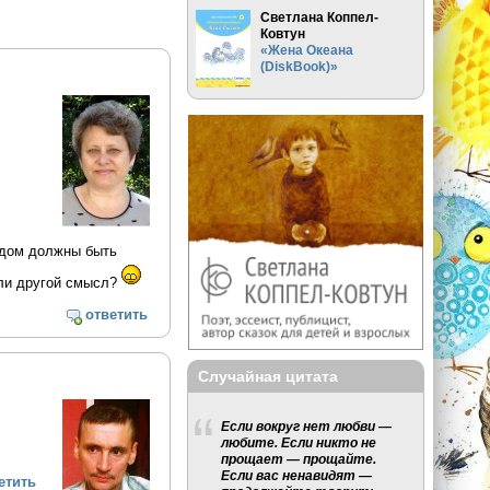
Светлана Коппел-
Ковтун
«Жена Океана
(DiskBook)»
подом должны быть
али другой смысл?
ответить
Случайная цитата
Если вокруг нет любви —
любите. Если никто не
прощает — прощайте.
Если вас ненавидят —
етить