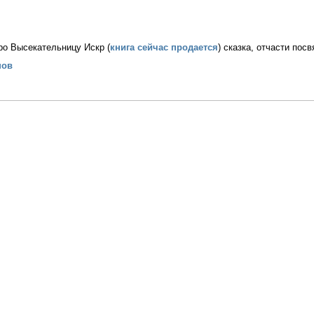
про Высекательницу Искр (
книга сейчас продается
) сказка, отчасти пос
нов