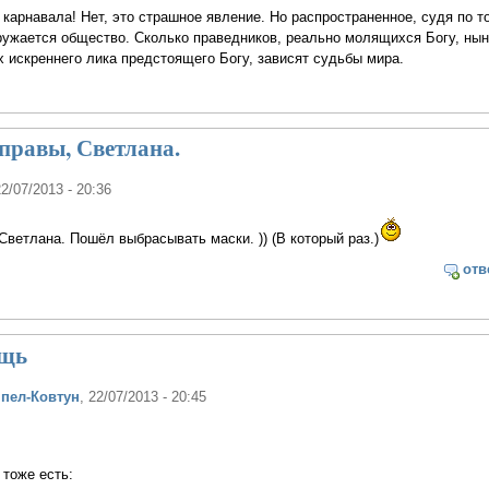
о карнавала! Нет, это страшное явление. Но распространенное, судя по т
ружается общество. Сколько праведников, реально молящихся Богу, ны
их искреннего лика предстоящего Богу, зависят судьбы мира.
правы, Светлана.
22/07/2013 - 20:36
Светлана. Пошёл выбрасывать маски. )) (В который раз.)
отв
ощь
ппел-Ковтун
, 22/07/2013 - 20:45
 тоже есть: