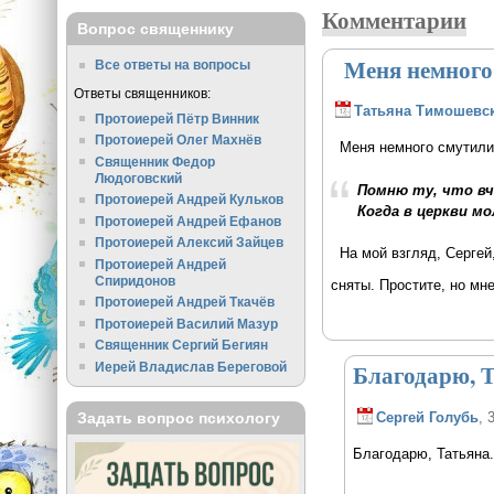
Комментарии
Вопрос священнику
Меня немного
Все ответы на вопросы
Ответы священников:
Татьяна Тимошевс
Протоиерей Пётр Винник
Протоиерей Олег Махнёв
Меня немного смутили 
Священник Федор
Людоговский
Помню ту, что вч
Протоиерей Андрей Кульков
Когда в церкви мо
Протоиерей Андрей Ефанов
Протоиерей Алексий Зайцев
На мой взгляд, Сергей,
Протоиерей Андрей
Спиридонов
сняты. Простите, но мн
Протоиерей Андрей Ткачёв
Протоиерей Василий Мазур
Священник Сергий Бегиян
Благодарю, Т
Иерей Владислав Береговой
Сергей Голубь
, 
Задать вопрос психологу
Благодарю, Татьяна