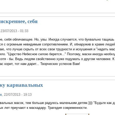
искреннее, себя
 23/07/2013 - 01:33
е, себя обличающее. Но, увы. Иногда случается, что буквально тащишь
ся с огромным невидимым сопротивлением. И, обнаружив в храме людей
ю, что лучше скрыть от всех свои трудности и искушения и "надеть маск
оило. "Царство Небесное силою берется..." Поэтому, маски иногда необхо
хотя - бы. Ведь людям свойственно хуже подумать о другом человеке. К
ас корит, тот нам дарит... Творческих успехов Вам!
жу карнавальных
х
, 22/07/2013 - 19:13
альных масок, тем больше радуюсь маленьким детям.)))) "Будьте как де
ых лет приучают к маскадару. Трагедия современности.