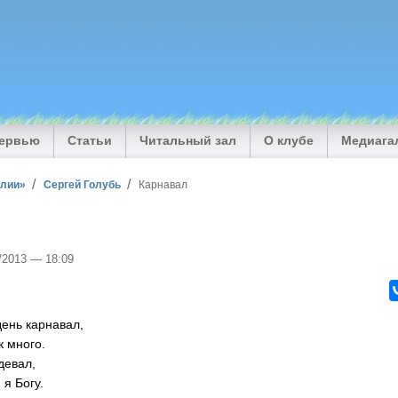
тервью
Статьи
Читальный зал
О клубе
Медиага
илии»
Сергей Голубь
Карнавал
7/2013 — 18:09
день карнавал,
к много.
девал,
 я Богу.