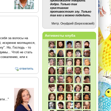
продолжайте творить
добро. Только так
христианин
противостоит злу. Только
так его и можно победить.
Митр. Онуфрий (Березовский)
Активисты клуба
 себя за волосы на
, искренне молящихся,
у". Но, Господь - то
димы... Чтоб не стать
 сожалению, или к
ответить
ти..."