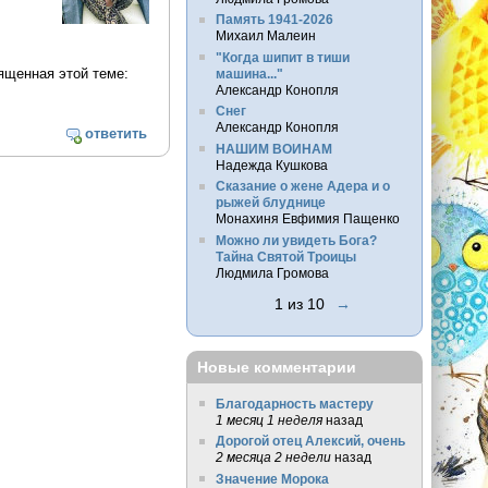
Память 1941-2026
Михаил Малеин
"Когда шипит в тиши
вященная этой теме:
машина..."
Александр Конопля
Снег
Александр Конопля
ответить
НАШИМ ВОИНАМ
Надежда Кушкова
Сказание о жене Адера и о
рыжей блуднице
Монахиня Евфимия Пащенко
Можно ли увидеть Бога?
Тайна Святой Троицы
Людмила Громова
1 из 10
→
Новые комментарии
Благодарность мастеру
1 месяц 1 неделя
назад
Дорогой отец Алексий, очень
2 месяца 2 недели
назад
Значение Морока