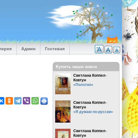
лерея
Админ
Гостевая
Купить наши книги
Светлана Коппел-
Ковтун
«Полотно»
Светлана Коппел-
Ковтун
«Я думаю по-русски»
Светлана Коппел-
Ковтун