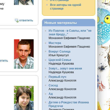
ому
Все авторы на одной
нче
странице
ответить
Новые материалы
Из Павлов - в Савлы, или "не
зная броду..."
Монахиня Евфимия Пащенко
Мастера
Монахиня Евфимия Пащенко
Вокруг Солнца
Илья Криштул
Царской Семье
етить
Надежда Кушкова
Зовут... зовут они меня
Надежда Кушкова
Первый луч
Александр Конопля
Сосед
Александр Конопля
Ад
Александр Конопля
Детям о Рождестве Иоанна
Предтечи
Людмила Громова