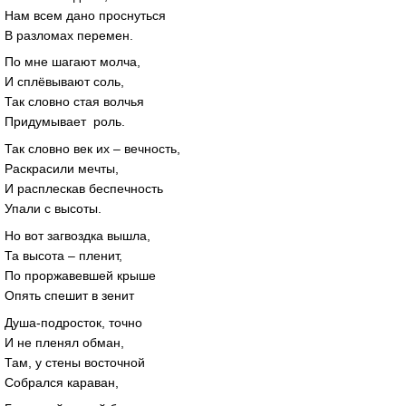
Нам всем дано проснуться
В разломах перемен.
По мне шагают молча,
И сплёвывают соль,
Так словно стая волчья
Придумывает роль.
Так словно век их – вечность,
Раскрасили мечты,
И расплескав беспечность
Упали с высоты.
Но вот загвоздка вышла,
Та высота – пленит,
По проржавевшей крыше
Опять спешит в зенит
Душа-подросток, точно
И не пленял обман,
Там, у стены восточной
Собрался караван,