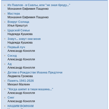
Из Павлов - в Савлы, или "не зная броду..."
Монахиня Евфимия Пащенко
Мастера
Монахиня Евфимия Пащенко
Вокруг Солнца
Илья Криштул
Царской Семье
Надежда Кушкова
Зовут... зовут они меня
Надежда Кушкова
Первый луч
Александр Конопля
Сосед
Александр Конопля
Ад
Александр Конопля
Детям о Рождестве Иоанна Предтечи
Людмила Громова
Память 1941-2026
Михаил Малеин
"Когда шипит в тиши машина..."
Александр Конопля
Снег
Александр Конопля
НАШИМ ВОИНАМ