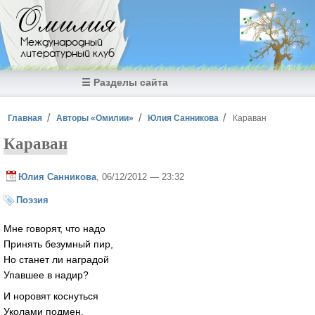
Перейти к основному содержанию
Омилия
Международный
литературный клуб
☰ Разделы сайта
Вы здесь
Главная
Авторы «Омилии»
Юлия Санникова
Караван
Караван
Юлия Санникова
, 06/12/2012 — 23:32
Поэзия
Мне говорят, что надо
Принять безумный пир,
Но станет ли наградой
Упавшее в надир?
И норовят коснуться
Уколами подмен,