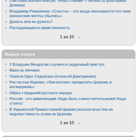
Светлана Коппел-Ковтун: Точка стояния — вечность (Екатерина
Демина)
Владимир Романенко: «Счастье – это когда оказывается что твои
юношеские мечты сбылись»
Думать или не думать?
Распадающаяся нравственность
1 из 10
→
Новые статьи
У Владыки Феодосия случился сердечный приступ
Маки на обочине
Памяти Эдит Сёдергран (Алексей Дмитриенко)
Ростислав Ищенко: «Они желают превратить Церковь в
антицерковь»
Образ страданий русского народа
Россия - это цивилизация. Надо быть самостоятельными! Надо
стоять!
В Украинской Православной Церкви указали властям на
недопустимость атаки на Церковь
1 из 10
→