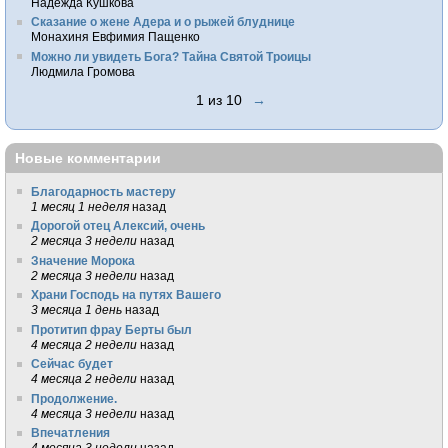
Надежда Кушкова
Сказание о жене Адера и о рыжей блуднице
Монахиня Евфимия Пащенко
Можно ли увидеть Бога? Тайна Святой Троицы
Людмила Громова
1 из 10
→
Новые комментарии
Благодарность мастеру
1 месяц 1 неделя
назад
Дорогой отец Алексий, очень
2 месяца 3 недели
назад
Значение Морока
2 месяца 3 недели
назад
Храни Господь на путях Вашего
3 месяца 1 день
назад
Протитип фрау Берты был
4 месяца 2 недели
назад
Сейчас будет
4 месяца 2 недели
назад
Продолжение.
4 месяца 3 недели
назад
Впечатления
4 месяца 3 недели
назад