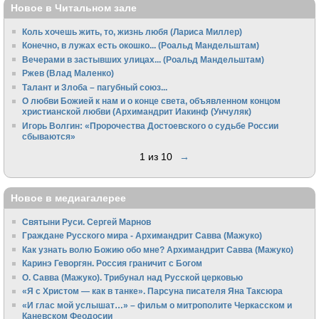
Новое в Читальном зале
Коль хочешь жить, то, жизнь любя (Лариса Миллер)
Конечно, в лужах есть окошко... (Роальд Мандельштам)
Вечерами в застывших улицах... (Роальд Мандельштам)
Ржев (Влад Маленко)
Талант и Злоба – пагубный союз...
О любви Божией к нам и о конце света, объявленном концом
христианской любви (Архимандрит Иакинф (Унчуляк)
Игорь Волгин: «Пророчества Достоевского о судьбе России
сбываются»
1 из 10
→
Новое в медиагалерее
Святыни Руси. Сергей Марнов
Граждане Русского мира - Архимандрит Савва (Мажуко)
Как узнать волю Божию обо мне? Архимандрит Савва (Мажуко)
Каринэ Геворгян. Россия граничит с Богом
О. Савва (Мажуко). Трибунал над Русской церковью
«Я с Христом — как в танке». Парсуна писателя Яна Таксюра
«И глас мой услышат…» – фильм о митрополите Черкасском и
Каневском Феодосии