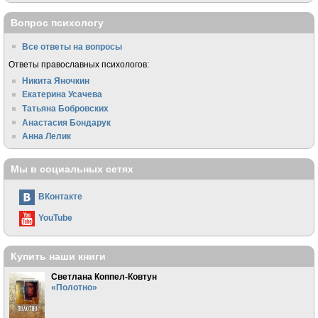
Вопрос психологу
Все ответы на вопросы
Ответы православных психологов:
Никита Яночкин
Екатерина Усачева
Татьяна Бобровских
Анастасия Бондарук
Анна Лелик
Мы в социальных сетях
ВКонтакте
YouTube
Купить наши книги
Светлана Коппел-Ковтун
«Полотно»