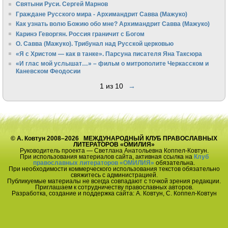
Святыни Руси. Сергей Марнов
Граждане Русского мира - Архимандрит Савва (Мажуко)
Как узнать волю Божию обо мне? Архимандрит Савва (Мажуко)
Каринэ Геворгян. Россия граничит с Богом
О. Савва (Мажуко). Трибунал над Русской церковью
«Я с Христом — как в танке». Парсуна писателя Яна Таксюра
«И глас мой услышат…» – фильм о митрополите Черкасском и
Каневском Феодосии
1 из 10
→
© А. Ковтун 2008–2026 МЕЖДУНАРОДНЫЙ КЛУБ ПРАВОСЛАВНЫХ
ЛИТЕРАТОРОВ «ОМИЛИЯ»
Руководитель проекта — Светлана Анатольевна Коппел-Ковтун.
При использования материалов сайта, активная ссылка на
Клуб
православных литераторов «ОМИЛИЯ»
обязательна.
При необходимости коммерческого использования текстов обязательно
свяжитесь с администрацией.
Публикуемые материалы не всегда совпадают с точкой зрения редакции.
Приглашаем к сотрудничеству православных авторов.
Разработка, создание и поддержка сайта: А. Ковтун, С. Коппел-Ковтун