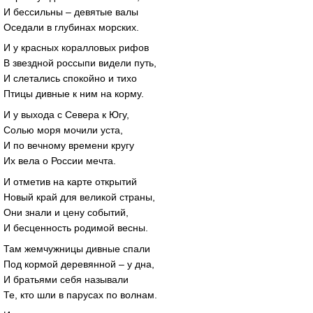
И бессильны – девятые валы
Оседали в глубинах морских.
И у красных коралловых рифов
В звездной россыпи видели путь,
И слетались спокойно и тихо
Птицы дивные к ним на корму.
И у выхода с Севера к Югу,
Солью моря мочили уста,
И по вечному времени кругу
Их вела о России мечта.
И отметив на карте открытий
Новый край для великой страны,
Они знали и цену событий,
И бесценность родимой весны.
Там жемчужницы дивные спали
Под кормой деревянной – у дна,
И братьями себя называли
Те, кто шли в парусах по волнам.