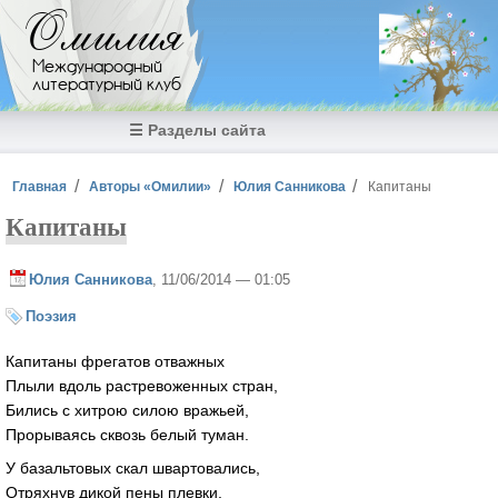
Перейти к основному содержанию
Омилия
Международный
литературный клуб
☰ Разделы сайта
Вы здесь
Главная
Авторы «Омилии»
Юлия Санникова
Капитаны
Капитаны
Юлия Санникова
, 11/06/2014 — 01:05
Поэзия
Капитаны фрегатов отважных
Плыли вдоль растревоженных стран,
Бились с хитрою силою вражьей,
Прорываясь сквозь белый туман.
У базальтовых скал швартовались,
Отряхнув дикой пены плевки,