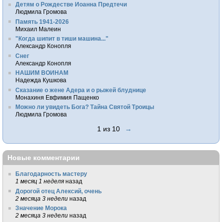
Детям о Рождестве Иоанна Предтечи
Людмила Громова
Память 1941-2026
Михаил Малеин
"Когда шипит в тиши машина..."
Александр Конопля
Снег
Александр Конопля
НАШИМ ВОИНАМ
Надежда Кушкова
Сказание о жене Адера и о рыжей блуднице
Монахиня Евфимия Пащенко
Можно ли увидеть Бога? Тайна Святой Троицы
Людмила Громова
1 из 10
→
Новые комментарии
Благодарность мастеру
1 месяц 1 неделя
назад
Дорогой отец Алексий, очень
2 месяца 3 недели
назад
Значение Морока
2 месяца 3 недели
назад