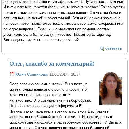
ассоциируется со знаменитым афоризмом В. Путина про... нужники.
И в финале мне кажется фальшивым романтическое: "Так по-русски
легко и отважно". К сожалению, история нашего Отечества была и
есть отнюдь не лёгкой и романтичной. Вся она целиком замешена
на крови, поте, предательствах, самозванстве, самопожервованиях,
победах вопреки... Если бы не молитвенная помощь святых
угодников, если бы не заступничество Пресвятой Владычицы
Богородицы, где бы мы все сегодня были?
ответить
Олег, спасибо за комментарий!
Юлия Санникова
, 11/06/2014 - 18:37
Олег, спасибо за комментарий! Вы знаете, у
меня столько написано о войне и крови, что
хочется наполнить пространство и
наивностью...Это сознательный выбор образа.
Что касается ассоциаций с афоризмом В.
Путина, такая параллель возникла только у Вас (разный
ассоциативно-образный строй, что ли...). И, кстати, соль в
морской воде находится в растворенном состоянии... И Вы для
меня открыли Отечественную историю с новой, мрачной