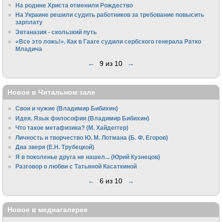
На родине Христа отменили Рождество
На Украине решили судить работников за требование повысить
зарплату
Эвтаназия - скользкий путь
«Все это ложь!». Как в Гааге судили сербского генерала Ратко
Младича
←
9 из 10
→
Новое в Читальном зале
Свои и чужие (Владимир Бибихин)
Идея. Язык философии (Владимир Бибихин)
Что такое метафизика? (М. Хайдеггер)
Личность и творчество Ю. М. Лотмана (Б. Ф. Егоров)
Два зверя (Е.Н. Трубецкой)
Я в поколенье друга не нашел... (Юрий Кузнецов)
Разговор о любви с Татьяной Касаткиной
←
6 из 10
→
Новое в медиагалерее