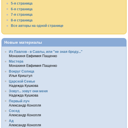
5-я страница
6-я страница
7-я страница
8-я страница
Все авторы на одной странице
Новые материалы
Из Павлов - в Савлы, или "не зная броду..."
Монахиня Евфимия Пащенко
Мастера
Монахиня Евфимия Пащенко
Вокруг Солнца
Илья Криштул
Царской Семье
Надежда Кушкова
Зовут... зовут они меня
Надежда Кушкова
Первый луч
Александр Конопля
Сосед
Александр Конопля
Ад
Александр Конопля