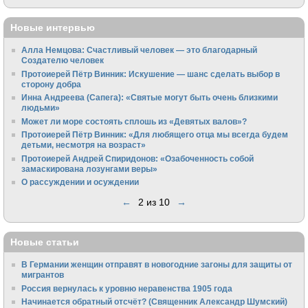
Новые интервью
Алла Немцова: Счастливый человек — это благодарный
Создателю человек
Протоиерей Пётр Винник: Искушение — шанс сделать выбор в
сторону добра
Инна Андреева (Сапега): «Святые могут быть очень близкими
людьми»
Может ли море состоять сплошь из «Девятых валов»?
Протоиерей Пётр Винник: «Для любящего отца мы всегда будем
детьми, несмотря на возраст»
Протоиерей Андрей Спиридонов: «Озабоченность собой
замаскирована лозунгами веры»
О рассуждении и осуждении
←
2 из 10
→
Новые статьи
В Германии женщин отправят в новогодние загоны для защиты от
мигрантов
Россия вернулась к уровню неравенства 1905 года
Начинается обратный отсчёт? (Священник Александр Шумский)