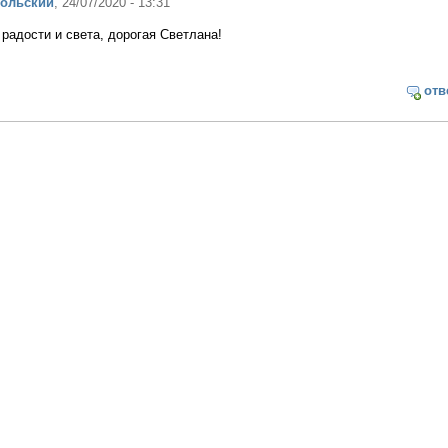
польский
, 24/07/2020 - 13:31
адости и света, дорогая Светлана!
отв