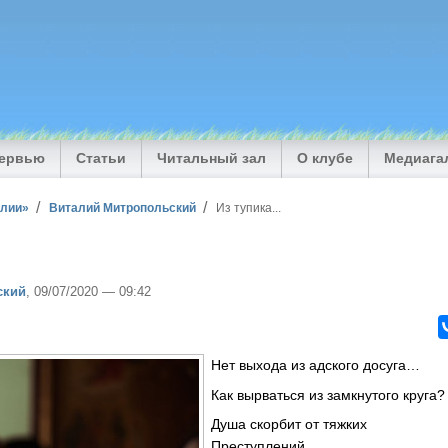
тервью
Статьи
Читальный зал
О клубе
Медиага
илии»
Виталий Митропольский
Из тупика...
ский
, 09/07/2020 — 09:42
Нет выхода из адского досуга…
Как вырваться из замкнутого круга?
Душа скорбит от тяжких
Преступлений,