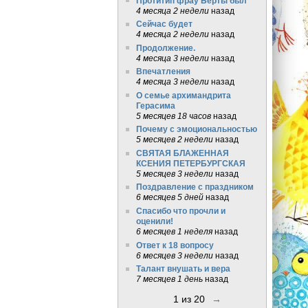
Протитип фрау Берты был
4 месяца 2 недели
назад
Сейчас будет
4 месяца 2 недели
назад
Продолжение.
4 месяца 3 недели
назад
Впечатления
4 месяца 3 недели
назад
О семье архимандрита
Герасима
5 месяцев 18 часов
назад
Почему с эмоциональностью
5 месяцев 2 недели
назад
СВЯТАЯ БЛАЖЕННАЯ
КСЕНИЯ ПЕТЕРБУРГСКАЯ
5 месяцев 3 недели
назад
Поздравление с праздником
6 месяцев 5 дней
назад
Спасибо что прочли и
оценили!
6 месяцев 1 неделя
назад
Ответ к 18 вопросу
6 месяцев 3 недели
назад
Талант внушать и вера
7 месяцев 1 день
назад
1 из 20
→