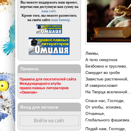
Вы можете поддержать наш проект,
перечислив доступную вам сумму на
наш счёт.
Кроме того, вы можете разместить
на своём сайте
наш баннер.
Лживы,
А тело смертное
Безбожно и трусливо,
Правила
Смердит во гробе
Завистью растленной,
Правила для посетителей сайта
Международного клуба
И сквернословит
православных литераторов
На Творца вселенной
«Омилия»
Спаси нас, Господи,
Вход для авторов
От злобы, эгоизма,
Отчаянья,
Глобального фашизм
Войти на сайт
Подай нам, Господи,