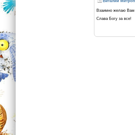
Виталий Митро
Взаимно желаю Вам р
Слава Богу за все!