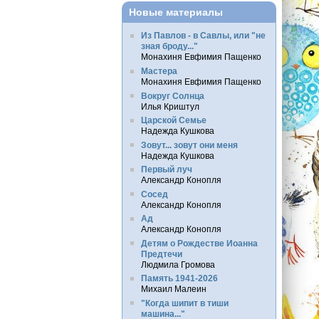
Новые материалы
Из Павлов - в Савлы, или "не
зная броду..."
Монахиня Евфимия Пащенко
Мастера
Монахиня Евфимия Пащенко
Вокруг Солнца
Илья Криштул
Царской Семье
Надежда Кушкова
Зовут... зовут они меня
Надежда Кушкова
Первый луч
Александр Конопля
Сосед
Александр Конопля
Ад
Александр Конопля
Детям о Рождестве Иоанна
Предтечи
Людмила Громова
Память 1941-2026
Михаил Малеин
"Когда шипит в тиши
машина..."