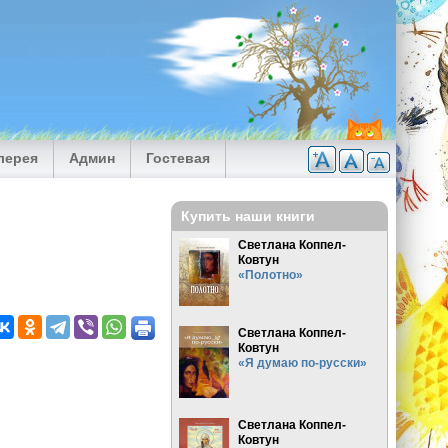
лерея
Админ
Гостевая
Купить наши книги
Светлана Коппел-
Ковтун
«Полотно»
Светлана Коппел-
Ковтун
«Я думаю по-русски»
Светлана Коппел-
Ковтун