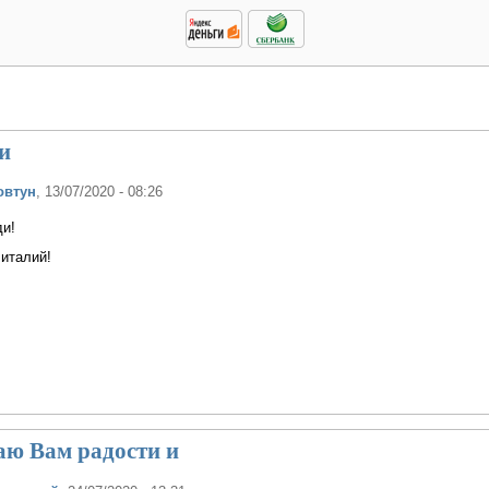
и
овтун
, 13/07/2020 - 08:26
ди!
италий!
аю Вам радости и