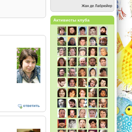
Жан де Лабрюйер
Активисты клуба
ответить