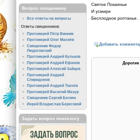
Святое Покаянье
Вопрос священнику
И усмири
Бесплодное роптанье
Все ответы на вопросы
Ответы священников:
Протоиерей Пётр Винник
Протоиерей Олег Махнёв
Добавить коммента
Священник Федор
Людоговский
Протоиерей Андрей Кульков
Протоиерей Андрей Ефанов
Дорогие
Протоиерей Алексий Зайцев
Протоиерей Андрей
Спиридонов
Протоиерей Андрей Ткачёв
Протоиерей Василий Мазур
Священник Сергий Бегиян
Иерей Владислав Береговой
Задать вопрос психологу