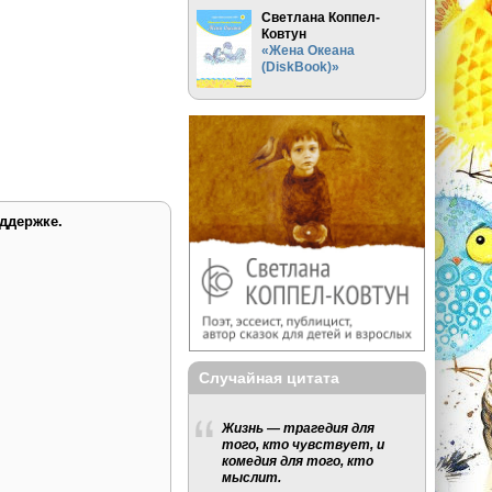
Светлана Коппел-
Ковтун
«Жена Океана
(DiskBook)»
ддержке.
Случайная цитата
Жизнь — трагедия для
того, кто чувствует, и
комедия для того, кто
мыслит.