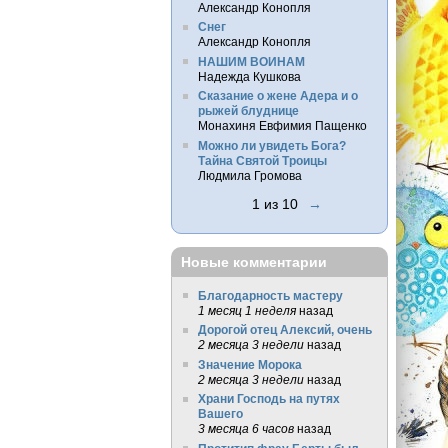
Александр Конопля
Снег
Александр Конопля
НАШИМ ВОИНАМ
Надежда Кушкова
Сказание о жене Адера и о
рыжей блуднице
Монахиня Евфимия Пащенко
Можно ли увидеть Бога?
Тайна Святой Троицы
Людмила Громова
1 из 10
→
Новые комментарии
Благодарность мастеру
1 месяц 1 неделя
назад
Дорогой отец Алексий, очень
2 месяца 3 недели
назад
Значение Морока
2 месяца 3 недели
назад
Храни Господь на путях
Вашего
3 месяца 6 часов
назад