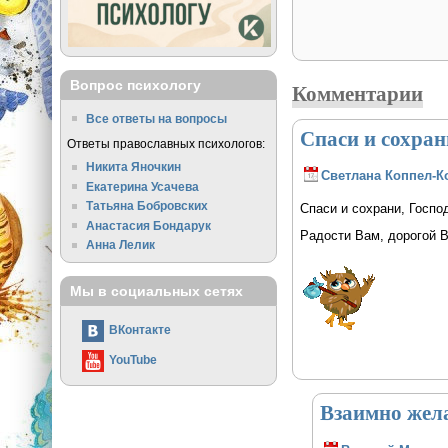
Вопрос психологу
Комментарии
Все ответы на вопросы
Спаси и сохран
Ответы православных психологов:
Никита Яночкин
Светлана Коппел-К
Екатерина Усачева
Татьяна Бобровских
Спаси и сохрани, Госпо
Анастасия Бондарук
Радости Вам, дорогой В
Анна Лелик
Мы в социальных сетях
ВКонтакте
YouTube
Взаимно жел