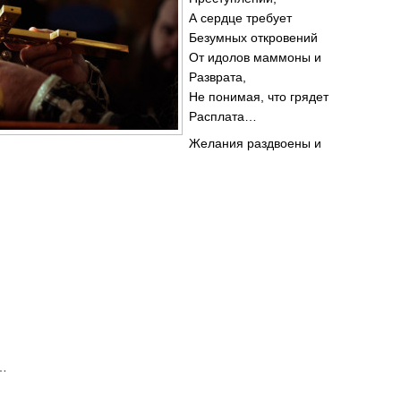
А сердце требует
Безумных откровений
От идолов маммоны и
Разврата,
Не понимая, что грядет
Расплата…
Желания раздвоены и
…
а…