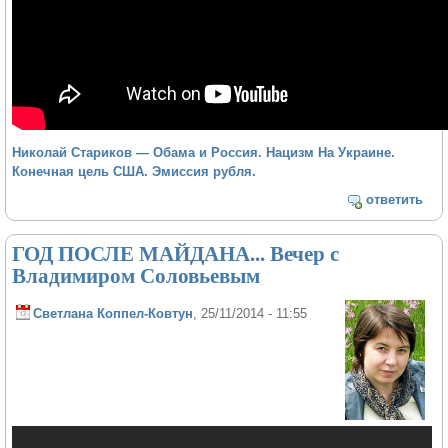
Николай Стариков — Обама и Россия. Нацизм На Украине.
Конечная цель США. Эмиссия рубля.
ответить
ГОД ПОСЛЕ МАЙДАНА... Вечер с
Владимиром Соловьевым
Светлана Коппел-Ковтун
, 25/11/2014 - 11:55