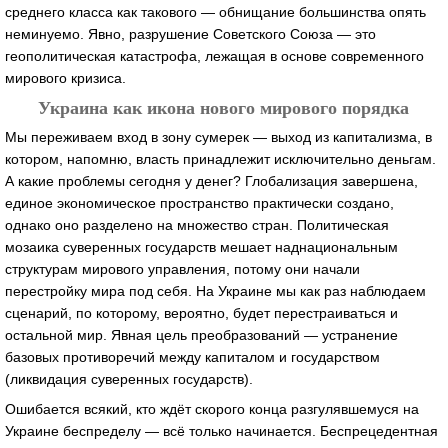
среднего класса как такового — обнищание большинства опять
неминуемо. Явно, разрушение Советского Союза — это
геополитическая катастрофа, лежащая в основе современного
мирового кризиса.
Украина как икона нового мирового порядка
Мы переживаем вход в зону сумерек — выход из капитализма, в
котором, напомню, власть принадлежит исключительно деньгам.
А какие проблемы сегодня у денег? Глобализация завершена,
единое экономическое пространство практически создано,
однако оно разделено на множество стран. Политическая
мозаика суверенных государств мешает наднациональным
структурам мирового управления, потому они начали
перестройку мира под себя. На Украине мы как раз наблюдаем
сценарий, по которому, вероятно, будет перестраиваться и
остальной мир. Явная цель преобразований — устранение
базовых противоречий между капиталом и государством
(ликвидация суверенных государств).
Ошибается всякий, кто ждёт скорого конца разгулявшемуся на
Украине беспределу — всё только начинается. Беспрецедентная