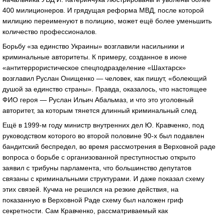
400 милиционеров. И грядущая реформа МВД, после которой
милицию переименуют в полицию, может ещё более уменьшить
количество профессионалов.
Борьбу «за единство Украины» возглавили насильники и
криминальные авторитеты. К примеру, созданное в июне
«антитеррористическое спецподразделение «Шахтарск»
возглавил Руслан Онищенко — человек, как пишут, «болеющий
душой за единство страны». Правда, оказалось, что настоящее
ФИО героя — Руслан Ильич Абальмаз, и что это уголовный
авторитет, за которым тянется длинный криминальный след.
Ещё в 1999-м году министр внутренних дел Ю. Кравченко, под
руководством которого во второй половине 90-х был подавлен
бандитский беспредел, во время рассмотрения в Верховной раде
вопроса о борьбе с организованной преступностью открыто
заявил с трибуны парламента, что большинство депутатов
связаны с криминальными структурами. И даже показал схему
этих связей. Кучма не решился на резкие действия, на
показанную в Верховной Раде схему был наложен гриф
секретности. Сам Кравченко, рассматриваемый как