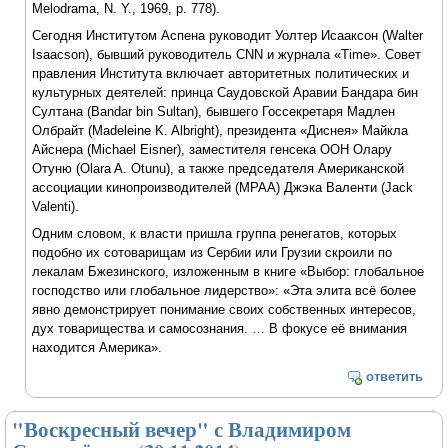
Melodrama, N. Y., 1969, p. 778).
Сегодня Институтом Аспена руководит Уолтер Исааксон (Walter
Isaacson), бывший руководитель CNN и журнала «Time». Совет
правления Института включает авторитетных политических и
культурных деятелей: принца Саудовской Аравии Бандара бин
Султана (Bandar bin Sultan), бывшего Госсекретаря Мадлен
Олбрайт (Madeleine K. Albright), президента «Диснея» Майкла
Айснера (Michael Eisner), заместителя генсека ООН Олару
Отуню (Olara A. Otunu), а также председателя Американской
ассоциации кинопроизводителей (MPAA) Джэка Валенти (Jack
Valenti).
Одним словом, к власти пришла группа ренегатов, которых
подобно их сотоварищам из Сербии или Грузии скроили по
лекалам Бжезинского, изложенным в книге «Выбор: глобальное
господство или глобальное лидерство»: «Эта элита всё более
явно демонстрирует понимание своих собственных интересов,
дух товарищества и самосознания. … В фокусе её внимания
находится Америка».
ответить
"Воскресный вечер" с Владимиром