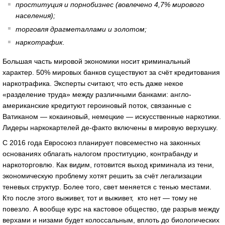
проституция и порнобизнес (вовлечено 4,7% мирового
населения);
торговля драгметаллами и золотом;
наркотрафик.
Большая часть мировой экономики носит криминальный
характер. 50% мировых банков существуют за счёт кредитования
наркотрафика. Эксперты считают, что есть даже некое
«разделение труда» между различными банками: англо-
американские кредитуют героиновый поток, связанные с
Ватиканом — кокаиновый, немецкие — искусственные наркотики.
Лидеры наркокартелей де-факто включены в мировую верхушку.
С 2016 года Евросоюз планирует повсеместно на законных
основаниях облагать налогом проституцию, контрабанду и
наркоторговлю. Как видим, готовится выход криминала из тени,
экономическую проблему хотят решить за счёт легализации
теневых структур. Более того, свет меняется с тенью местами.
Кто после этого выживет, тот и выживет, кто нет — тому не
повезло. А вообще курс на кастовое общество, где разрыв между
верхами и низами будет колоссальным, вплоть до биологических