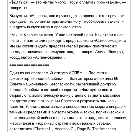
«$20 тысяч — это не так много, чтобы оплатить проживание», —
говорит он.
Выпускник «Аспена», как и руководство проекта, категорически
отрицает, что организаторы школы могут лоббировать законы и
внедрять выпускников в правительство.
«Мы не масонская ложа. У нас нет такой цели. Как стали о нас
писать, к нам стали приходить представители «Самопомощи», а
мы бы хотели видеть представителей разных политических
взглядов, включая и коммунистов», — говорит Алина Шклярук,
координатор «Аспен–Украина».
=================
Один из основателем Института АСПЕН — Пол Нитце —
архитектор «холодной войны» — был автором директивы 68
Совета национальной безопасности, закрепившей доктрину
холодной войны, в которой говорится: «Нам нужно вести
открытую психологическую войну с целью вызвать массовое
предательство в отношении Советов и разрушать замыслы
Кремля. Усилить позитивные и своевременные меры и операции
тайными средствами в области экономической, политической и
психологической войны с целью вызвать и поддержать волнения
и восстания в избранных стратегически важных странах
сателлитах» (Chester L., Hodgson G., Page B. The American