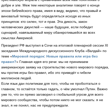
добре и зле. Меж тем некоторые аналитики говорят о конце
эпохи библейского права, имея в виду, видимо, что правый и
виноватый теперь будут определяться исходя из иных
принципов: кто силен, тот и прав. Эта дикость, закон
человеческих джунглей — наше будущее, если победит
сценарий, навязываемый миру обанкротившейся во всех
смыслах Америкой.
Президент РФ выступил в Сочи на итоговой пленарной сессии XI
заседания Международного дискуссионного Клуба «Валдай» по
теме «
Мировой порядок: Новые правила или игра без
правил?
» Главная идея его речи: мы не принимаем
американскую заявку на строительство нового мирового порядка,
мы против игры без правил, ибо это приведёт к гибели
миллионов людей.
Если язык дан политикам для того, чтобы не проболтаться о
главном, то остаётся только гадать, о чём умолчал Путин. Важно
уже то, что он прямо заговорил о глобальной угрозе для всего
мирового сообщества, чтобы потом никто не мог сказать: я не
знал, я не понял, нас не предупреждали.