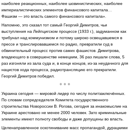
наиболее реакционных, наиболее шовинистических, наиболее
империалистических элементов финансового капитала…
Фашизм — это власть самого финансового капитала».
Напомню, это сказал тот самый Георгий Димитров, чьи
выступления на Лейпцигском процессе (1933 г.), задуманном как
трибунал над коммунизмом и потому широко освещавшемся в
прессе и транслировавшемся по радио, превратили суд в
обвинительный процесс против самих фашистов. Димитрова,
владеющего в совершенстве немецким, 36 раз лишали слова, 5
раз изгоняли из зала суда и, в конце концов, из-за неудачного для
нацистов хода процесса, радиотрансляцию его прекратили.
Георгий Димитров победил.
* * *
Украина сегодня — мировой лидер по числу политзаключённых.
По словам сопредседателя Комитета государственного
строительства Новороссии В. Рогова, сегодня за инакомыслие на
Украине арестовано не менее 2000 человек. Зато криминальные
элементы имеют полноту свободы и даже допущены во власть.
Целенаправленное оскотинивание масс пропагандой, дурацкими