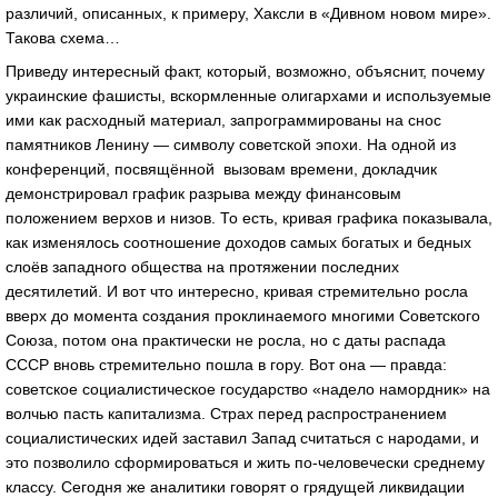
различий, описанных, к примеру, Хаксли в «Дивном новом мире».
Такова схема…
Приведу интересный факт, который, возможно, объяснит, почему
украинские фашисты, вскормленные олигархами и используемые
ими как расходный материал, запрограммированы на снос
памятников Ленину — символу советской эпохи. На одной из
конференций, посвящённой вызовам времени, докладчик
демонстрировал график разрыва между финансовым
положением верхов и низов. То есть, кривая графика показывала,
как изменялось соотношение доходов самых богатых и бедных
слоёв западного общества на протяжении последних
десятилетий. И вот что интересно, кривая стремительно росла
вверх до момента создания проклинаемого многими Советского
Союза, потом она практически не росла, но с даты распада
СССР вновь стремительно пошла в гору. Вот она — правда:
советское социалистическое государство «надело намордник» на
волчью пасть капитализма. Страх перед распространением
социалистических идей заставил Запад считаться с народами, и
это позволило сформироваться и жить по-человечески среднему
классу. Сегодня же аналитики говорят о грядущей ликвидации