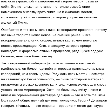
наглость украинской и американской сторон говорит сама за
себя. Это не только нагнетание, не только оскорбление
намеченного в жертву противника, но и сжигание мостов,
отрезание путей к отступлению, которое упорно не замечает
железный Путин.
Ошибается и тот, кто мыслит лишь категориями прошлого, потому
что ныне творится нечто новое, не бывшее ранее, и все
исторические аналогии, скорее, путают карты, чем помогают
понять происходящее. Хотя, знающему историю проще
наблюдать и фарсовые отличия процессов, рядящихся под уже
бывшие, знакомые большинству.
Так, современный либерал-фашизм отличается кукольной
идейностью, он более подчинён интересам транснациональных
корпораций, чем своим идеям. Радикалы всех мастей, несмотря
на сатанинскую бесчеловечность, — лишь расходный материал,
инструменты в руках крупного капитала, используемые для сноса
устоявшегося миропорядка. Хотя, по большому счёту, никем и
ничем не ограниченная диктатура дельцов — это и есть фашизм.
Болгарский общественный деятель, коммунист, Георгий Димитров
говорил: «Фашизм — это открытая террористическая диктатура