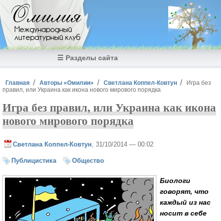
Перейти к основному содержанию
Омилия
Международный
литературный клуб
☰ Разделы сайта
Вы здесь
Главная
Авторы «Омилии»
Светлана Коппел-Ковтун
Игра без
правил, или Украина как икона нового мирового порядка
Игра без правил, или Украина как икона
нового мирового порядка
Светлана Коппел-Ковтун
, 31/10/2014 — 00:02
Публицистика
Общество
Биологи
говорят, что
каждый из нас
носит в себе