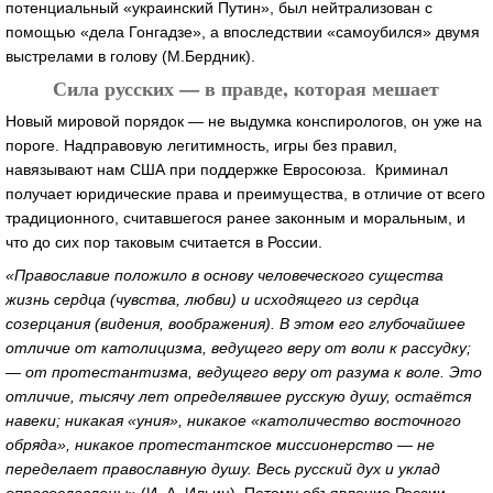
потенциальный «украинский Путин», был нейтрализован с
помощью «дела Гонгадзе», а впоследствии «самоубился» двумя
выстрелами в голову (М.Бердник).
Сила русских — в правде, которая мешает
Новый мировой порядок — не выдумка конспирологов, он уже на
пороге. Надправовую легитимность, игры без правил,
навязывают нам США при поддержке Евросоюза. Криминал
получает юридические права и преимущества, в отличие от всего
традиционного, считавшегося ранее законным и моральным, и
что до сих пор таковым считается в России.
«Православие положило в основу человеческого существа
жизнь сердца (чувства, любви) и исходящего из сердца
созерцания (видения, воображения). В этом его глубочайшее
отличие от католицизма, ведущего веру от воли к рассудку;
— от протестантизма, ведущего веру от разума к воле. Это
отличие, тысячу лет определявшее русскую душу, остаётся
навеки; никакая «уния», никакое «католичество восточного
обряда», никакое протестантское миссионерство — не
переделает православную душу. Весь русский дух и уклад