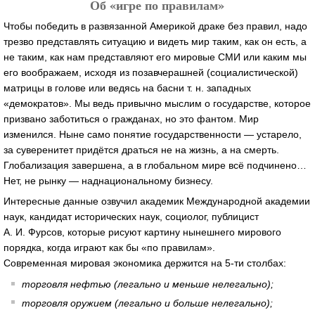
Об «игре по правилам»
Чтобы победить в развязанной Америкой драке без правил, надо
трезво представлять ситуацию и видеть мир таким, как он есть, а
не таким, как нам представляют его мировые СМИ или каким мы
его воображаем, исходя из позавчерашней (социалистической)
матрицы в голове или ведясь на басни т. н. западных
«демократов». Мы ведь привычно мыслим о государстве, которое
призвано заботиться о гражданах, но это фантом. Мир
изменился. Ныне само понятие государственности — устарело,
за суверенитет придётся драться не на жизнь, а на смерть.
Глобализация завершена, а в глобальном мире всё подчинено…
Нет, не рынку — наднациональному бизнесу.
Интересные данные озвучил академик Международной академии
наук, кандидат исторических наук, социолог, публицист
А. И. Фурсов, которые рисуют картину нынешнего мирового
порядка, когда играют как бы «по правилам».
Современная мировая экономика держится на 5-ти столбах:
торговля нефтью (легально и меньше нелегально);
торговля оружием (легально и больше нелегально);