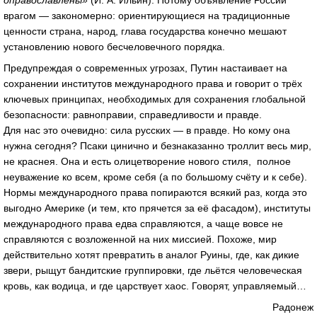
оправославлены»
(И. А. Ильин). Потому объявление России
врагом — закономерно: ориентирующиеся на традиционные
ценности страна, народ, глава государства конечно мешают
установлению нового бесчеловечного порядка.
Предупреждая о современных угрозах, Путин настаивает на
сохранении институтов международного права и говорит о трёх
ключевых принципах, необходимых для сохранения глобальной
безопасности: равноправии, справедливости и правде.
Для нас это очевидно: сила русских — в правде. Но кому она
нужна сегодня? Псаки цинично и безнаказанно троллит весь мир,
не краснея. Она и есть олицетворение нового стиля, полное
неуважение ко всем, кроме себя (а по большому счёту и к себе).
Нормы международного права попираются всякий раз, когда это
выгодно Америке (и тем, кто прячется за её фасадом), институты
международного права едва справляются, а чаще вовсе не
справляются с возложенной на них миссией. Похоже, мир
действительно хотят превратить в аналог Руины, где, как дикие
звери, рыщут бандитские группировки, где льётся человеческая
кровь, как водица, и где царствует хаос. Говорят, управляемый…
Радонеж