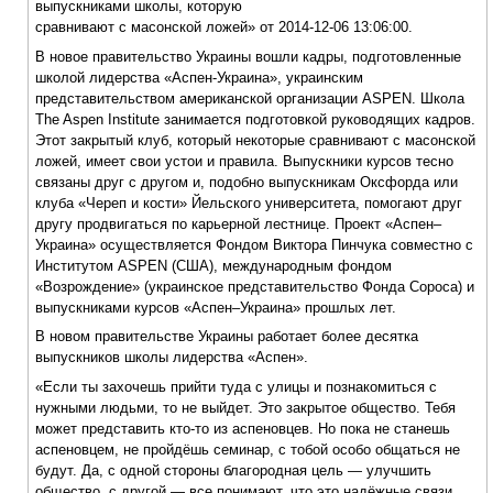
выпускниками школы, которую
сравнивают с масонской ложей» от 2014-12-06 13:06:00.
В новое правительство Украины вошли кадры, подготовленные
школой лидерства «Аспен-Украина», украинским
представительством американской организации ASPEN. Школа
The Aspen Institute занимается подготовкой руководящих кадров.
Этот закрытый клуб, который некоторые сравнивают с масонской
ложей, имеет свои устои и правила. Выпускники курсов тесно
связаны друг с другом и, подобно выпускникам Оксфорда или
клуба «Череп и кости» Йельского университета, помогают друг
другу продвигаться по карьерной лестнице. Проект «Аспен–
Украина» осуществляется Фондом Виктора Пинчука совместно с
Институтом ASPEN (США), международным фондом
«Возрождение» (украинское представительство Фонда Сороса) и
выпускниками курсов «Аспен–Украина» прошлых лет.
В новом правительстве Украины работает более десятка
выпускников школы лидерства «Аспен».
«Если ты захочешь прийти туда с улицы и познакомиться с
нужными людьми, то не выйдет. Это закрытое общество. Тебя
может представить кто-то из аспеновцев. Но пока не станешь
аспеновцем, не пройдёшь семинар, с тобой особо общаться не
будут. Да, с одной стороны благородная цель — улучшить
общество, с другой — все понимают, что это надёжные связи,