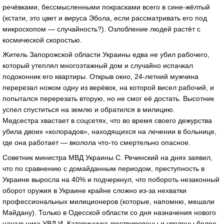
речёвками, бессмысленными покрасками всего в сине-жёлтый
(кстати, это цвет и вируса Эбола, если рассматривать его под
микроскопом — случайность?). Озлобление людей растёт с
космической скоростью.
Житель Запорожской области Украины едва не убил рабочего,
который утеплял многоэтажный дом и случайно испачкал
подоконник его квартиры. Открыв окно, 24-летний мужчина
перерезал ножом одну из верёвок, на которой висел рабочий, и
попытался перерезать вторую, но не смог её достать. Высотник
успел спуститься на землю и обратился в милицию.
Медсестра хвастает в соцсетях, что во время своего дежурства
убила двоих «колорадов», находящихся на лечении в больнице,
где она работает — вколола что-то смертельно опасное.
Советник министра МВД Украины С. Речинский на днях заявил,
что по сравнению с домайданным периодом, преступность в
Украине выросла на 40% и подчеркнул, что побороть незаконный
оборот оружия в Украине крайне сложно из-за нехватки
профессиональных милиционеров (которые, напомню, мешали
Майдану). Только в Одесской области со дня назначения нового
начальника УВД И. Катеринчука люстрированы и уволены более