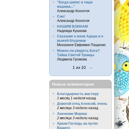
"Когда шипит в тиши
машина..."
Александр Конопля
Снег
Александр Конопля
НАШИМ ВОИНАМ
Надежда Кушкова
Сказание о жене Адера и о
рыжей блуднице
Монахиня Евфимия Пащенко
Можно ли увидеть Бога?
Тайна Святой Троицы
Людмила Громова
1 из 10
→
Новые комментарии
Благодарность мастеру
1 месяц 1 неделя
назад
Дорогой отец Алексий, очень
2 месяца 3 недели
назад
Значение Морока
2 месяца 3 недели
назад
Храни Господь на путях
Вашего