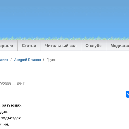
тервью
Статьи
Читальный зал
О клубе
Медиага
илии»
Андрей Блинов
Грусть
09/2009 — 09:11
в разъездах,
один.
 подъездах
ичин.