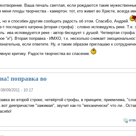
ихотворение. Ваша печаль светлая, если рождаются такие мужественны
 меня плоды творчества - камертон: тот, кто живет во Христе, всегда им
, но и способен другим сообщить радость об этом. СпасиБо, Андрей.
т последнего катрена (вторая строфа) : словно исповедуясь реке. Т.е. 
ь: ива исповедуется реке - автор беседует с душой. Четвертая строфа
ое "и"). Вторая поправка - ИМХО, т.к. несколько снижает эмоциональнос
знательна, если ответите. Ну, и таким образом приглашаю к сотрудниче
ивную критику. Радости творчества во спасение.
на! поправка во
 08/09/2011 - 10:17
равка во второй строке, четвёртой строфы, в принципе, приемлема, "сло
а вот деепричастие "зажимая", звучит как-то "механически" что ли...Ост
пасибо!
отв