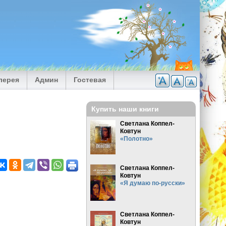
лерея
Админ
Гостевая
Купить наши книги
Светлана Коппел-
Ковтун
«Полотно»
Светлана Коппел-
Ковтун
«Я думаю по-русски»
Светлана Коппел-
Ковтун