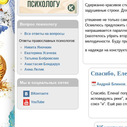
Сдержанно красивое ст
задушевные строки. Для
утешение не только сам
Вопрос психологу
Осмелюсь предложить в-
напрашивается параллел
Все ответы на вопросы
(захотелось убрать втор
Ответы православных психологов:
мелодичности. Буду при
Никита Яночкин
в надежде на конструкт
Екатерина Усачева
Татьяна Бобровских
Анастасия Бондарук
Анна Лелик
Спасибо, Еле
Мы в социальных сетях
Андрей Блинов
,
Спасибо, Елена! поп
ВКонтакте
исповедуясь реке", 
YouTube
союз "и". Ешё раз с