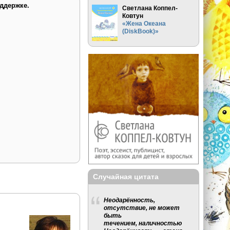
ддержке.
Светлана Коппел-
Ковтун
«Жена Океана
(DiskBook)»
Случайная цитата
Неодарённость,
отсутствие, не может
быть
течением, наличностью