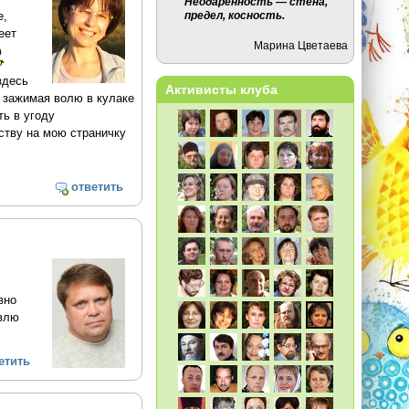
Неодарённость — стена,
е,
предел, косность.
еет
Марина Цветаева
здесь
Активисты клуба
: зажимая волю в кулаке
ть в угоду
ству на мою страничку
ответить
вно
авлю
етить