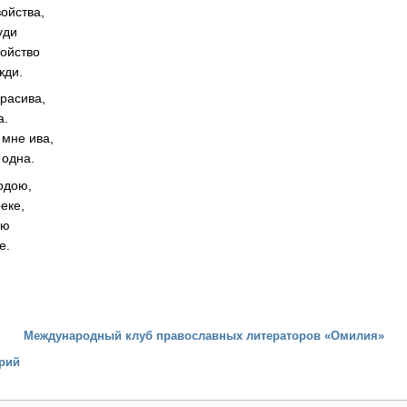
ойства,
уди
койство
жди.
красива,
а.
 мне ива,
 одна.
одою,
еке,
ою
е.
Международный клуб православных литераторов «Омилия»
рий