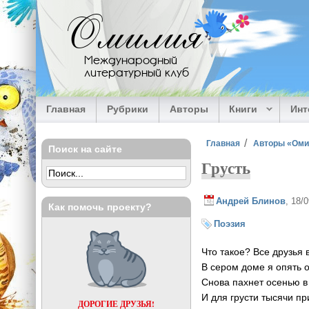
Перейти к основному содержанию
Омилия
Международный
литературный клуб
Главная
Рубрики
Авторы
Книги
Ин
Вы здесь
Главная
Авторы «Ом
Поиск на сайте
Грусть
Андрей Блинов
, 18/
Как помочь проекту?
Поэзия
Что такое? Все друзья 
В сером доме я опять 
Снова пахнет осенью в
И для грусти тысячи пр
ДОРОГИЕ ДРУЗЬЯ!