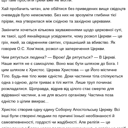
що таке простити греки вже не могли.
Хай пробачить читач, але обійтися без приведених вище свідоцтв
очевидців було неможливо. Без них не зрозуміти глибини тієї
прірви, яка утворилася між східною та західною церквами.
Закінчити хочеться кількома зауваженнями щодо церковної суті,
як такої, щоб якнайкраще усвідомити, чому розкол Церкви — це
гріх, який, за свідченням святих, страшніший за вбивство. Як
говорив О.С. Хом’яков, розкол це заперечення Церкви.
Чим рятується людина? — Вірою! Де рятується? — В Церкві.
Наше життя не є самоціллю. Воно має бути шляхом до Бога. І
цим шляхом є Христос. Церква Христова — це Його містичне
Тіло. Будь-яке тіло живе єдністю. Доки частинки тіла спілкуються
одна з одною, доти триває в тілі життя. Лише труп починає
розкладатися. Щоправда, відрив від цілого стає смертю для
відірваної частини, а не для всього організму. Частина поза
єдністю з цілим вмирає...
Христос створив одну єдину Соборну Апостольську Церкву. Всі
інші були створені людьми по причині їхньої необізнаності й
самовпевненості, гордості чи жадібності. Але релігія — це