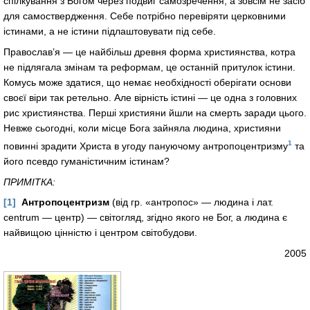
спілкування з Богом через подвиг самозречення, а зовсім не засіб
для самоствердження. Себе потрібно перевіряти церковними
істинами, а не істини підлаштовувати під себе.
Православ’я — це найбільш древня форма християнства, котра
не підлягала змінам та реформам, це останній притулок істини.
Комусь може здатися, що немає необхідності оберігати основи
своєї віри так ретельно. Але вірність істині — це одна з головних
рис християнства. Перші християни йшли на смерть заради цього.
Невже сьогодні, коли місце Бога зайняла людина, християни
1
повинні зрадити Христа в угоду пануючому антропоцентризму
та
його псевдо гуманістичним істинам?
ПРИМІТКА:
[1]
Антропоцентризм
(від гр. «антропос» — людина і лат.
centrum — центр) — світогляд, згідно якого не Бог, а людина є
найвищою цінністю і центром світобудови.
2005