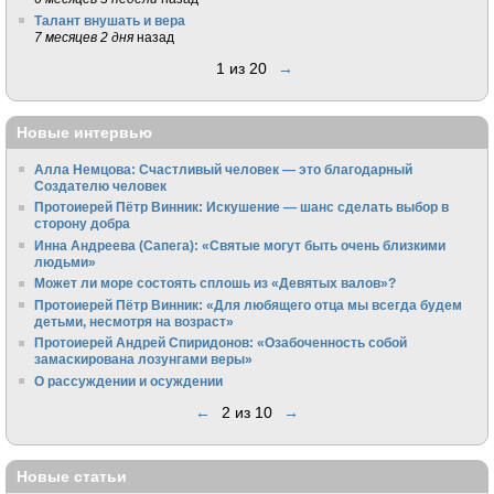
Талант внушать и вера
7 месяцев 2 дня
назад
1 из 20
→
Новые интервью
Алла Немцова: Счастливый человек — это благодарный
Создателю человек
Протоиерей Пётр Винник: Искушение — шанс сделать выбор в
сторону добра
Инна Андреева (Сапега): «Святые могут быть очень близкими
людьми»
Может ли море состоять сплошь из «Девятых валов»?
Протоиерей Пётр Винник: «Для любящего отца мы всегда будем
детьми, несмотря на возраст»
Протоиерей Андрей Спиридонов: «Озабоченность собой
замаскирована лозунгами веры»
О рассуждении и осуждении
←
2 из 10
→
Новые статьи