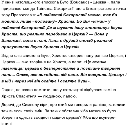
У книзі католицького єпископа Буго (Bougaud) «Церква», папа
прирівнюється до Таїнства Євхаристії, що є блюзнірством з точки
зору Православ'я:
«В таїнстві Євхаристії маємо, так би
мовити, лише «половину» Христа. Бо Він «німий» у
таїнстві Євхаристії. Де ж шукати іншу «половину» Іісуса
Христа, що реально перебуває в Церкві? — Вона у
Ватикані: вона в папі. Папа є другий спосіб реальної
присутності Іісуса Христа в Церкві»
Згідно слів єпископа Буго, Христос створив папу раніше Церкви, і
Церква — вже творіння не Христа, а папи:
«Це велика
таємниця: церква є безперестанне й постійне творіння
папи... Отже, все виходить від папи. Він творить Церкву; і
в ній і через неї він освічує і освячує душі»
.
Гадаю, не важко помітити, що у католицтві відбулася заміна
Христа Спасителя — людиною, папою.
Доречі, до Символу віри, про який ми говорили раніше, католики
теж внесли своїх змін. За таких обставин хіба можливо було
зберегти єдність західної і східної церков? Хіба що всупереч
істині...