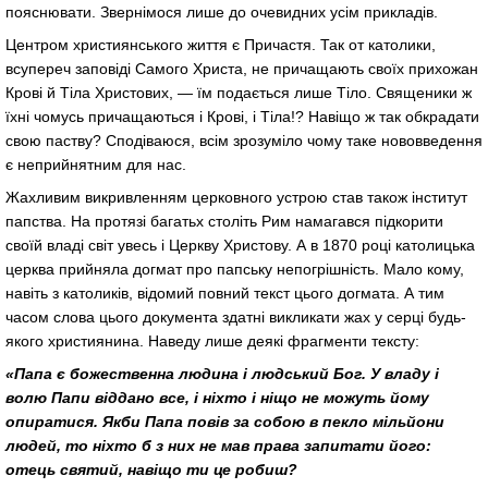
пояснювати. Звернімося лише до очевидних усім прикладів.
Центром християнського життя є Причастя. Так от католики,
всупереч заповіді Самого Христа, не причащають своїх прихожан
Крові й Тіла Христових, — їм подається лише Тіло. Священики ж
їхні чомусь причащаються і Крові, і Тіла!? Навіщо ж так обкрадати
свою паству? Сподіваюся, всім зрозуміло чому таке нововведення
є неприйнятним для нас.
Жахливим викривленням церковного устрою став також інститут
папства. На протязі багатьх століть Рим намагався підкорити
своїй владі світ увесь і Церкву Христову. А в 1870 році католицька
церква прийняла догмат про папську непогрішність. Мало кому,
навіть з католиків, відомий повний текст цього догмата. А тим
часом слова цього документа здатні викликати жах у серці будь-
якого християнина. Наведу лише деякі фрагменти тексту:
«Папа є божественна людина і людський Бог. У владу і
волю Папи віддано все, і ніхто і ніщо не можуть йому
опиратися. Якби Папа повів за собою в пекло мільйони
людей, то ніхто б з них не мав права запитати його:
отець святий, навіщо ти це робиш?