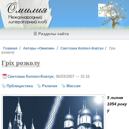
Перейти к основному содержанию
Омилия
Международный
литературный клуб
☰ Разделы сайта
Вы здесь
Главная
Авторы «Омилии»
Светлана Коппел-Ковтун
Гріх
розколу
Гріх розколу
Светлана Коппел-Ковтун
, 06/03/2007 — 15:16
Публицистика
Религия
Миссия
5 липня
1054 року
у