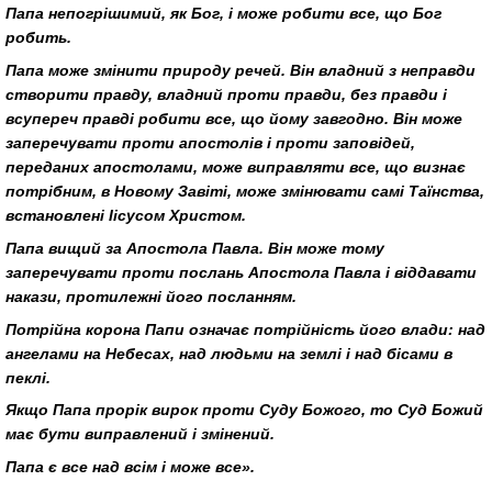
Папа непогрішимий, як Бог, і може робити все, що Бог
робить.
Папа може змінити природу речей. Він владний з неправди
створити правду, владний проти правди, без правди і
всупереч правді робити все, що йому завгодно. Він може
заперечувати проти апостолів і проти заповідей,
переданих апостолами, може виправляти все, що визнає
потрібним, в Новому Завіті, може змінювати самі Таїнства,
встановлені Іісусом Христом.
Папа вищий за Апостола Павла. Він може тому
заперечувати проти послань Апостола Павла і віддавати
накази, протилежні його посланням.
Потрійна корона Папи означає потрійність його влади: над
ангелами на Небесах, над людьми на землі і над бісами в
пеклі.
Якщо Папа прорік вирок проти Суду Божого, то Суд Божий
має бути виправлений і змінений.
Папа є все над всім і може все».