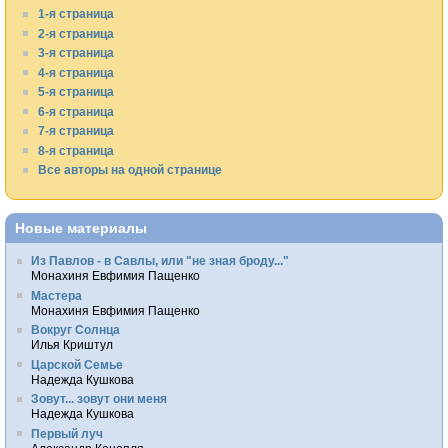
1-я страница
2-я страница
3-я страница
4-я страница
5-я страница
6-я страница
7-я страница
8-я страница
Все авторы на одной странице
Новые материалы
Из Павлов - в Савлы, или "не зная броду..."
Монахиня Евфимия Пащенко
Мастера
Монахиня Евфимия Пащенко
Вокруг Солнца
Илья Криштул
Царской Семье
Надежда Кушкова
Зовут... зовут они меня
Надежда Кушкова
Первый луч