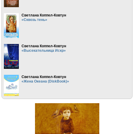
Светлана Коппел-Ковтун
«Сквозь тень»
Светлана Коппел-Ковтун
«Высекательница Искр»
Светлана Коппел-Ковтун
«Жена Океана (DiskBook)»