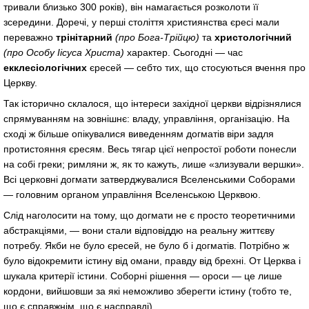
тривали близько 300 років), він намагається розколоти її
зсередини. Доречі, у перші століття християнства єресі мали
переважно
трінітарний
(про Бога-Трійцю)
та
христологічний
(про Особу Іісуса Христа)
характер. Сьогодні — час
екклесіологічних
єресей — себто тих, що стосуються вчення про
Церкву.
Так історично склалося, що інтереси західної церкви відрізнялися
спрямуванням на зовнішнє: владу, управління, організацію. На
сході ж більше опікувалися виведенням догматів віри задля
протистояння єресям. Весь тягар цієї непростої роботи понесли
на собі греки; римляни ж, як то кажуть, лише «злизували вершки».
Всі церковні догмати затверджувалися Вселенськими Соборами
— головним органом управління Вселенською Церквою.
Слід наголосити на тому, що догмати не є просто теоретичними
абстракціями, — вони стали відповіддю на реальну життєву
потребу. Якби не було єресей, не було б і догматів. Потрібно ж
було відокремити істину від омани, правду від брехні. От Церква і
шукала критерії істини. Соборні рішення — ороси — це лише
кордони, вийшовши за які неможливо зберегти істину (тобто те,
що є справжнім, що є насправді).