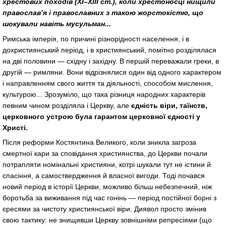
хрестових походів (ХІ–ХIII ст.), коли хрестоносці нищили
православ’я і православних з такою жорстокістю, що
шокували навіть мусульман...
Римська імперія, по причині різнорідності населення, і в
дохристиянський період, і в християнський, помітно розділялася
на дві половини — східну і західну. В першій переважали греки, в
другій — римляни. Вони відрізнялися один від одного характером
і направленням свого життя та діяльності, способом мислення,
культурою... Зрозуміло, що така різниця народних характерів
певним чином розділяла і Церкву, але
єдність віри, таїнств,
церковного устрою була гарантом церковної єдності у
Христі.
Після реформи Костянтина Великого, коли зникла загроза
смертної кари за сповідання християнства, до Церкви почали
потрапляти номінальні християни, котрі шукали тут не істини й
спасіння, а самоствердження й власної вигоди. Тоді почався
новий період в історії Церкви, можливо більш небезпечний, ніж
боротьба за виживання під час гонінь — період постійної борні з
єресями за чистоту християнської віри. Диявол просто змінив
свою тактику: не знищивши Церкву зовнішніми репресіями (що