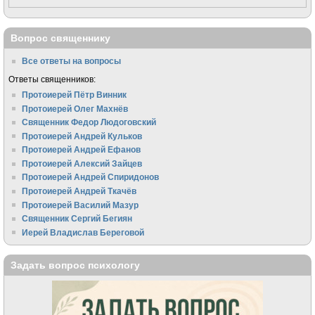
Вопрос священнику
Все ответы на вопросы
Ответы священников:
Протоиерей Пётр Винник
Протоиерей Олег Махнёв
Священник Федор Людоговский
Протоиерей Андрей Кульков
Протоиерей Андрей Ефанов
Протоиерей Алексий Зайцев
Протоиерей Андрей Спиридонов
Протоиерей Андрей Ткачёв
Протоиерей Василий Мазур
Священник Сергий Бегиян
Иерей Владислав Береговой
Задать вопрос психологу