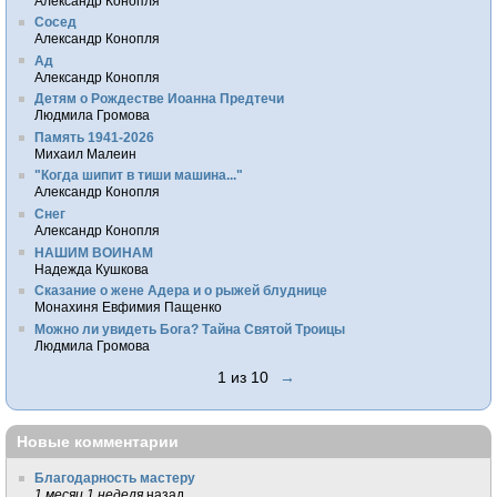
Александр Конопля
Сосед
Александр Конопля
Ад
Александр Конопля
Детям о Рождестве Иоанна Предтечи
Людмила Громова
Память 1941-2026
Михаил Малеин
"Когда шипит в тиши машина..."
Александр Конопля
Снег
Александр Конопля
НАШИМ ВОИНАМ
Надежда Кушкова
Сказание о жене Адера и о рыжей блуднице
Монахиня Евфимия Пащенко
Можно ли увидеть Бога? Тайна Святой Троицы
Людмила Громова
1 из 10
→
Новые комментарии
Благодарность мастеру
1 месяц 1 неделя
назад