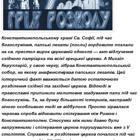
Константинопольському храмі Св. Софії, під час
богослужіння, папські легати (посли) гордовито поклали
на св. престол вирок церковній єдності — акт відлучення
східного патріарха та всієї грецької церкви. А Михаїл
Керулларій, у свою чергу, зібрав Константинопольський
собор, на якому анафемствував папських легатів. Цей
історичний факт вважається датою остаточного
розділення східної та західної церков. Відтоді ж
православні припинили молитовне згадування папи під час
богослужінь. Та, на думку більшості істориків, насправді
нічого особливого тоді не відбулося. Просто зірвалася
чергова спроба відновити спілкування між Римом і
Константинополем. Стосунки між ними давно були
напруженими і спілкування церков порушувалось вже з V
століття. Справжнє ж розділення церков почалося під час