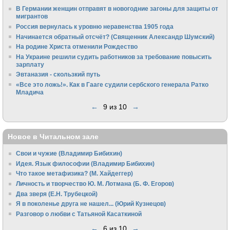
В Германии женщин отправят в новогодние загоны для защиты от
мигрантов
Россия вернулась к уровню неравенства 1905 года
Начинается обратный отсчёт? (Священник Александр Шумский)
На родине Христа отменили Рождество
На Украине решили судить работников за требование повысить
зарплату
Эвтаназия - скользкий путь
«Все это ложь!». Как в Гааге судили сербского генерала Ратко
Младича
←
9 из 10
→
Новое в Читальном зале
Свои и чужие (Владимир Бибихин)
Идея. Язык философии (Владимир Бибихин)
Что такое метафизика? (М. Хайдеггер)
Личность и творчество Ю. М. Лотмана (Б. Ф. Егоров)
Два зверя (Е.Н. Трубецкой)
Я в поколенье друга не нашел... (Юрий Кузнецов)
Разговор о любви с Татьяной Касаткиной
←
6 из 10
→