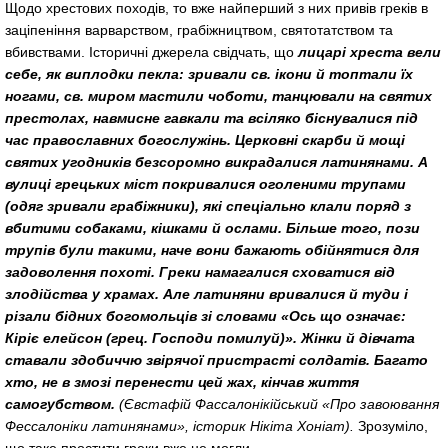
Щодо хрестових походів, то вже найперший з них привів греків в
заціпеніння варварством, грабіжництвом, святотатством та
вбивствами. Історичні джерела свідчать, що
лицарі хреста вели
себе, як виплодки пекла: зривали св. ікони й топтали їх
ногами, св. миром мастили чоботи, танцювали на святих
престолах, навмисне гавкали та всіляко біснувалися під
час православних богослужінь. Церковні скарби й мощі
святих угодників безсоромно викрадалися латинянами. А
вулиці грецьких міст покривалися оголеними трупами
(одяг зривали грабіжники), які спеціально клали поряд з
вбитими собаками, кішками й ослами. Більше того, пози
трупів були такими, наче вони бажають обійнятися для
задоволення похоті. Греки намагалися сховатися від
злодійства у храмах. Але латиняни вривалися й туди і
різали бідних богомольців зі словами «Ось що означає:
Кіріє елейсон (грец. Господи помилуй)». Жінки й дівчата
ставали здобиччю звірячої пристрасті солдатів. Багато
хто, не в змозі перенести цей жах, кінчав життя
самогубством.
(Євстафій Фассалонікійський «Про завоювання
Фессалоніки латинянами», історик Нікіта Хоніат).
Зрозуміло,