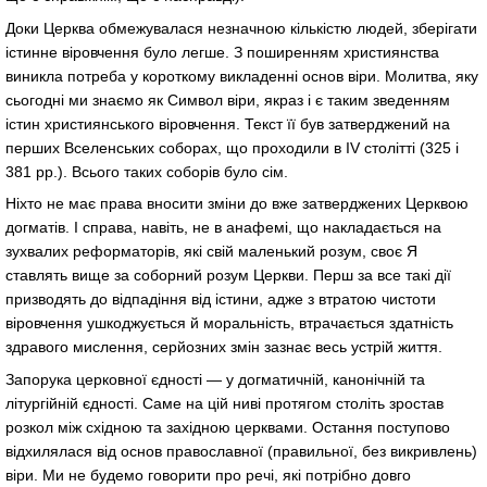
Доки Церква обмежувалася незначною кількістю людей, зберігати
істинне віровчення було легше. З поширенням християнства
виникла потреба у короткому викладенні основ віри. Молитва, яку
сьогодні ми знаємо як Символ віри, якраз і є таким зведенням
істин християнського віровчення. Текст її був затверджений на
перших Вселенських соборах, що проходили в IV столітті (325 і
381 рр.). Всього таких соборів було сім.
Ніхто не має права вносити зміни до вже затверджених Церквою
догматів. І справа, навіть, не в анафемі, що накладається на
зухвалих реформаторів, які свій маленький розум, своє Я
ставлять вище за соборний розум Церкви. Перш за все такі дії
призводять до відпадіння від істини, адже з втратою чистоти
віровчення ушкоджується й моральність, втрачається здатність
здравого мислення, серйозних змін зазнає весь устрій життя.
Запорука церковної єдності — у догматичній, канонічній та
літургійній єдності. Саме на цій ниві протягом століть зростав
розкол між східною та західною церквами. Остання поступово
відхилялася від основ православної (правильної, без викривлень)
віри. Ми не будемо говорити про речі, які потрібно довго