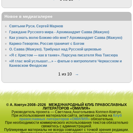
Новое в медиагалерее
Святыни Руси. Сергей Марнов
Граждане Русского мира - Архимандрит Савва (Мажуко)
Как узнать волю Божию обо мне? Архимандрит Савва (Мажуко)
Каринэ Геворгян. Россия граничит с Богом
О. Савва (Мажуко). Трибунал над Русской церковью
«Я с Христом — как в танке». Парсуна писателя Яна Таксюра
«И глас мой услышат…» – фильм о митрополите Черкасском и
Каневском Феодосии
1 из 10
→
© А. Ковтун 2008–2026 МЕЖДУНАРОДНЫЙ КЛУБ ПРАВОСЛАВНЫХ
ЛИТЕРАТОРОВ «ОМИЛИЯ»
Руководитель проекта — Светлана Анатольевна Коппел-Ковтун.
При использования материалов сайта, активная ссылка на
Клуб
православных литераторов «ОМИЛИЯ»
обязательна.
При необходимости коммерческого использования текстов обязательно
свяжитесь с администрацией.
Публикуемые материалы не всегда совпадают с точкой зрения редакции.